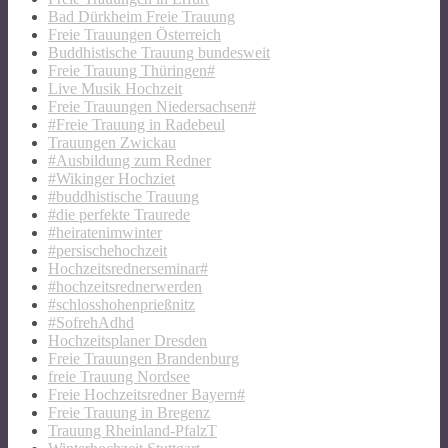
Bad Dürkheim Freie Trauung
Freie Trauungen Österreich
Buddhistische Trauung bundesweit
Freie Trauung Thüringen#
Live Musik Hochzeit
Freie Trauungen Niedersachsen#
#Freie Trauung in Radebeul
Trauungen Zwickau
#Ausbildung zum Redner
#Wikinger Hochziet
#buddhistische Trauung
#die perfekte Traurede
#heiratenimwinter
#persischehochzeit
Hochzeitsrednerseminar#
#hochzeitsrednerwerden
#schlosshohenprießnitz
#SofrehAdhd
Hochzeitsplaner Dresden
Freie Trauungen Brandenburg
freie Trauung Nordsee
Freie Hochzeitsredner Bayern#
Freie Trauung in Bregenz
Trauung Rheinland-PfalzT