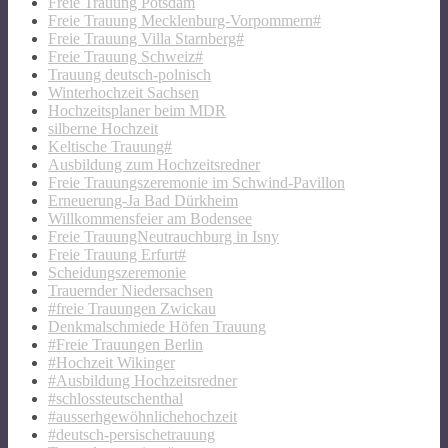
Freie Trauung Potsdam
Freie Trauung Mecklenburg-Vorpommern#
Freie Trauung Villa Starnberg#
Freie Trauung Schweiz#
Trauung deutsch-polnisch
Winterhochzeit Sachsen
Hochzeitsplaner beim MDR
silberne Hochzeit
Keltische Trauung#
Ausbildung zum Hochzeitsredner
Freie Trauungszeremonie im Schwind-Pavillon
Erneuerung-Ja Bad Dürkheim
Willkommensfeier am Bodensee
Freie TrauungNeutrauchburg in Isny
Freie Trauung Erfurt#
Scheidungszeremonie
Trauernder Niedersachsen
#freie Trauungen Zwickau
Denkmalschmiede Höfen Trauung
#Freie Trauungen Berlin
#Hochzeit Wikinger
#Ausbildung Hochzeitsredner
#schlossteutschenthal
#ausserhgewöhnlichehochzeit
#deutsch-persischetrauung