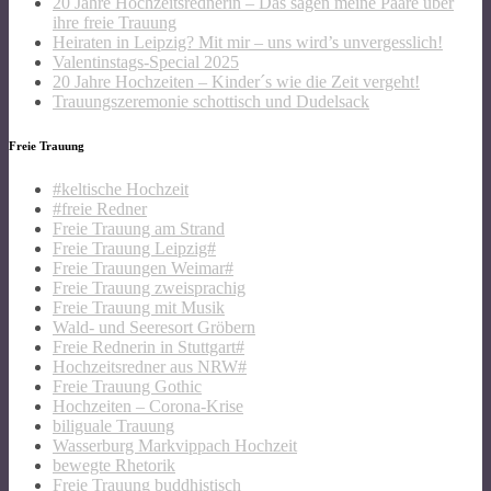
20 Jahre Hochzeitsrednerin – Das sagen meine Paare über
ihre freie Trauung
Heiraten in Leipzig? Mit mir – uns wird’s unvergesslich!
Valentinstags-Special 2025
20 Jahre Hochzeiten – Kinder´s wie die Zeit vergeht!
Trauungszeremonie schottisch und Dudelsack
Freie Trauung
#keltische Hochzeit
#freie Redner
Freie Trauung am Strand
Freie Trauung Leipzig#
Freie Trauungen Weimar#
Freie Trauung zweisprachig
Freie Trauung mit Musik
Wald- und Seeresort Gröbern
Freie Rednerin in Stuttgart#
Hochzeitsredner aus NRW#
Freie Trauung Gothic
Hochzeiten – Corona-Krise
biliguale Trauung
Wasserburg Markvippach Hochzeit
bewegte Rhetorik
Freie Trauung buddhistisch