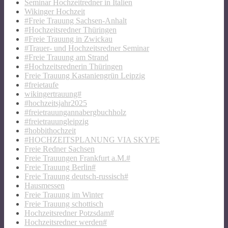
Seminar Hochzeitredner in Italien
Wikinger Hochzeit
#Freie Trauung Sachsen-Anhalt
#Hochzeitsredner Thüringen
#Freie Trauung in Zwickau
#Trauer- und Hochzeitsredner Seminar
#Freie Trauung am Strand
#Hochzeitsrednerin Thüringen
Freie Trauung Kastaniengrün Leipzig
#freietaufe
wikingertrauung#
#hochzeitsjahr2025
#freietrauungannabergbuchholz
#freietrauungleipzig
#hobbithochzeit
#HOCHZEITSPLANUNG VIA SKYPE
Freie Redner Sachsen
Freie Trauungen Frankfurt a.M.#
Freie Trauung Berlin#
Freie Trauung deutsch-russisch#
Hausmessen
Freie Trauung im Winter
Freie Trauung schottisch
Hochzeitsredner Potzsdam#
Hochzeitsredner werden#