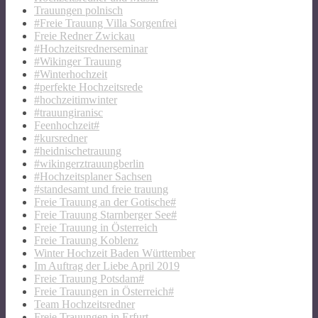
Trauungen polnisch
#Freie Trauung Villa Sorgenfrei
Freie Redner Zwickau
#Hochzeitsrednerseminar
#Wikinger Trauung
#Winterhochzeit
#perfekte Hochzeitsrede
#hochzeitimwinter
#trauungiranisc
Feenhochzeit#
#kursredner
#heidnischetrauung
#wikingerztrauungberlin
#Hochzeitsplaner Sachsen
#standesamt und freie trauung
Freie Trauung an der Gotische#
Freie Trauung Starnberger See#
Freie Trauung in Österreich
Freie Trauung Koblenz
Winter Hochzeit Baden Württember
Im Auftrag der Liebe April 2019
Freie Trauung Potsdam#
Freie Trauungen in Österreich#
Team Hochzeitsredner
Freie Trauungen in Erfurt