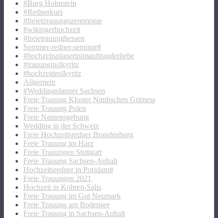
#Burg Hohnstein
#Rednerkurs
#freietzrauungszeremonie
#wikingerhochzeit
#freietrauunghessen
Sommer-redner-seminar#
#hochzeitsplanerinimauftragderliebe
#trauunginslkyritz
#hochzeitinslkyritz
Allgemein
#Weddingplanner Sachsen
Freie Trauung Kloster Nimbschen Grimma
Freie Trauung Polen
Freie Namensgebung
Wedding in der Schweiz
Freie Hochzeitsredner Brandenburg
Freie Trauung im Harz
Freie Trauungen Stuttgart
Freie Trauung Sachsen-Anhalt
Hochzeitsredner in Potsdam#
Freie Trauungen 2021
Hochzeit in Kohren-Salis
Freie Trauung im Gut Neumark
Freie Trauung am Bodensee
Freie Trauung in Sachsen-Anhalt