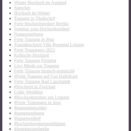
Winter Hochzeit im Ausland
Sprecher
Hochzeit im Winter
Trauung in Thallwitz#
Freie Hochzeitsredner Beelitz
Seminar zum Hochzeitsredner
Namensgebung
Freie Trauung in Jena
Traumhochzeit Villa Rosental Leipzig
Freie Trauungen 2022
Keltische Hochzeit
Freie Trauung Freising
Live Musik zur Trauung
Freie Trauung deutsch-polnisch#
#Freie Trauung auf Gut Haferkorn
Freie Trauung Bad Lauchstädt
#Hochzeit in Zwickau
Celtic Wedding
#Hochzeitsredner aus Leipzig
#Freie Trauungen in Jena
#trauungimwinter
#namensgebung
Wasserweihe#
#hochzeitsrednerausbildung
#freietrauungberlin