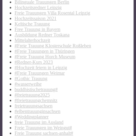
Bilinguale Trauungen Berlin
Hochzeitsredner Leipzig
Freie Trauungen Villa Rosental Leipzig
Hochzeitssaison 2021
Keltische Trauung
Free Trauung in Bayern
Ausbildung Redner Toskana
Mittelalterhochzeit
#Freie Trauung Klosterschule Roßleben
#Freie Trauungen in Thüringen
#Freie Trauung Horch Museum
#Redner-Kurs 2023
#Hochzeit feiern in Leipzig
#Freie Trauungen Weimar
#Gothic Trauung
#wasserweihe
buddhistischetrauung#
#freietrauung2025
#freietrauungchemnitz
freietrauungsachsen
#elbentrauunginsachsen
#Weddingplanner
freie Trauung im Ausland
Freie Trauungen im Weingut#
Freie Trauung sachsen-anhalt#