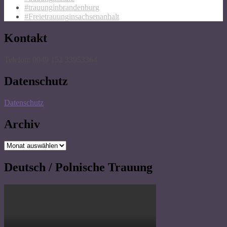
#trauunginbrandenburg
#Freietrauunginsachsenanhalt
Kontakt
Telefon: 0049 152 33953364
Datenschutz
Datenschutz
Archiv
Archiv
Deutsch / Polnische Trauung