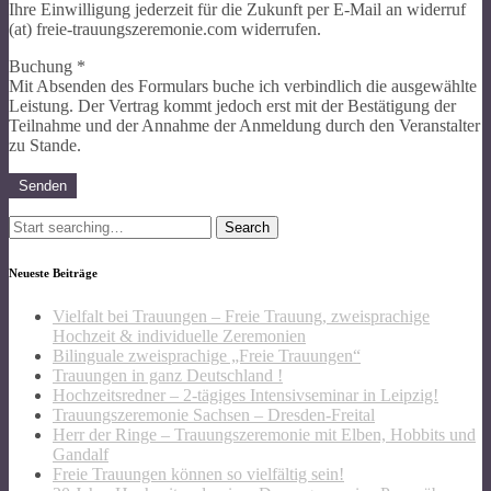
Ihre Einwilligung jederzeit für die Zukunft per E-Mail an widerruf
(at) freie-trauungszeremonie.com widerrufen.
Buchung *
Mit Absenden des Formulars buche ich verbindlich die ausgewählte
Leistung. Der Vertrag kommt jedoch erst mit der Bestätigung der
Teilnahme und der Annahme der Anmeldung durch den Veranstalter
zu Stande.
Search
for:
Neueste Beiträge
Vielfalt bei Trauungen – Freie Trauung, zweisprachige
Hochzeit & individuelle Zeremonien
Bilinguale zweisprachige „Freie Trauungen“
Trauungen in ganz Deutschland !
Hochzeitsredner – 2-tägiges Intensivseminar in Leipzig!
Trauungszeremonie Sachsen – Dresden-Freital
Herr der Ringe – Trauungszeremonie mit Elben, Hobbits und
Gandalf
Freie Trauungen können so vielfältig sein!