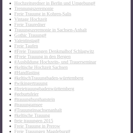
Hochzeitsredner in Berlin und Umgebung#
Trennungszeremonie
Freie Trauung in Kohren-Salis
Vintage Hochzeit
Freie Trauredner
Trauungszeremonie in Sachsen-Anhalt
Gothic Trauung#
Valentinstag#
Freie Taufen
#Freie Trauungen Denkmalhof Schlagwitz
#Freie Trauung in den Bergen
#Ausbildung Hochzeits- und Trauerseminar
#keltische Hochzeit Sachsen
#Handfasting
#keltischTrauungbaden-würrtemberg
#wikingertrauung
#freietrauungbadenwürttemberg
#geburtsfeier
#trauungburghanstein
#trauungamsee
#Trauunginsachsenanhalt
#keltische Trauung
freie trauungen 2015
Freie Trauung in Prerow
Freie Trauungen Magdeburg#