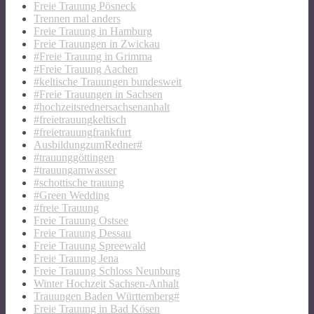
Freie Trauung Pösneck
Trennen mal anders
Freie Trauung in Hamburg
Freie Trauungen in Zwickau
#Freie Trauung in Grimma
#Freie Trauung Aachen
#keltische Trauungen bundesweit
#Freie Trauungen in Sachsen
#hochzeitsrednersachsenanhalt
#freietrauungkeltisch
#freietrauungfrankfurt
AusbildungzumRedner#
#trauunggöttingen
#trauungamwasser
#schottische trauung
#Green Wedding
#freie Trauung
Freie Trauung Ostsee
Freie Trauung Dessau
Freie Trauung Spreewald
Freie Trauung Jena
Freie Trauung Schloss Neunburg
Winter Hochzeit Sachsen-Anhalt
Trauungen Baden Württemberg#
Freie Trauung in Bad Kösen