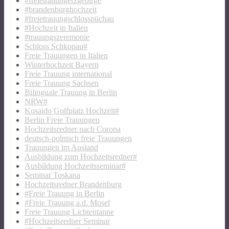
#freietrauungerzgebirge
#brandenburghochzeit
#freietrauungschlosspüchau
#Hochzeit in Italien
#trauungszeremonie
Schloss Schkopau#
Freie Trauungen in Italien
Winterhochzeit Bayern
Freie Trauung international
Freie Trauung Sachsen
Bilinguale Trauung in Berlin
NRW#
Kosaido Golfplatz Hochzeit#
Berlin Freie Trauungen
Hochzeitsredner nach Corona
deutsch-polnisch freie Trauungen
Trauungen im Ausland
Ausbildung zum Hochzeitsredner#
Ausbildung Hochzeitsseminar#
Seminar Toskana
Hochzeitsredner Brandenburg
#Freie Trauung in Berlin
#Freie Trauung a.d. Mosel
Freie Trauung Lichtentanne
#Hochzeitsredner Seminar