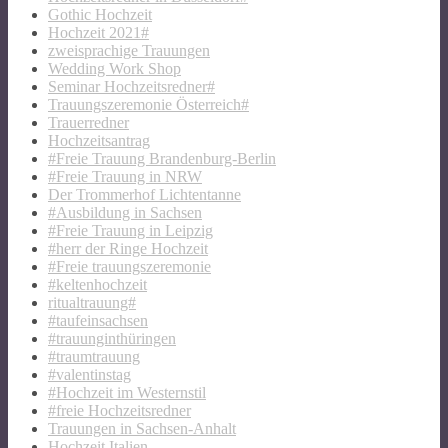
Gothic Hochzeit
Hochzeit 2021#
zweisprachige Trauungen
Wedding Work Shop
Seminar Hochzeitsredner#
Trauungszeremonie Österreich#
Trauerredner
Hochzeitsantrag
#Freie Trauung Brandenburg-Berlin
#Freie Trauung in NRW
Der Trommerhof Lichtentanne
#Ausbildung in Sachsen
#Freie Trauung in Leipzig
#herr der Ringe Hochzeit
#Freie trauungszeremonie
#keltenhochzeit
ritualtrauung#
#taufeinsachsen
#trauunginthüringen
#traumtrauung
#valentinstag
#Hochzeit im Westernstil
#freie Hochzeitsredner
Trauungen in Sachsen-Anhalt
Hochzeit Italien