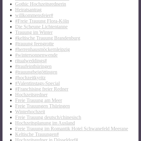
Gothic Hochzeitsrednerin
Heiratsantrag
willkommensfeier#
#Freie Trauung Flora-Köln
Die Scheune Lichtentanne
Trauung im Winter
#keltische Trauung Brandenburg
#trauung feengrotte
#herrenhausmöckernleipzig
#wintersonnenwende
ritualweddings#
#traufeinthüringen
#trauungbeigöttingen
#hochzeitkyritz
#Valentinstags-Special
#Franchising freier Redner
Hochzeitsredner
Freie Trauung am Meer
Freie Trauungen Thüringen
Winterhochzeit
Freie Trauung deutsch/chinesisch
Hochzeitsplanung im Ausland
Freie Trauung im Romantik Hotel Schwanefeld Meerane
Keltische Trauungen#
Hochzeitsredner in Düsseldorf#