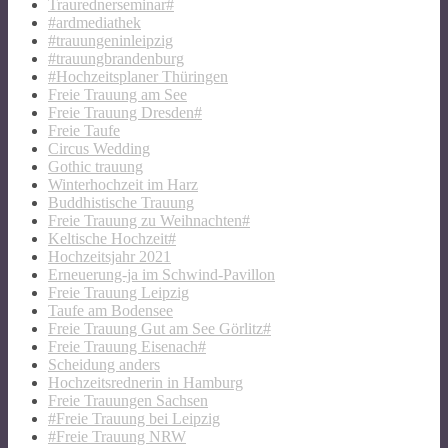
Traurednerseminar#
#ardmediathek
#trauungeninleipzig
#trauungbrandenburg
#Hochzeitsplaner Thüringen
Freie Trauung am See
Freie Trauung Dresden#
Freie Taufe
Circus Wedding
Gothic trauung
Winterhochzeit im Harz
Buddhistische Trauung
Freie Trauung zu Weihnachten#
Keltische Hochzeit#
Hochzeitsjahr 2021
Erneuerung-ja im Schwind-Pavillon
Freie Trauung Leipzig
Taufe am Bodensee
Freie Trauung Gut am See Görlitz#
Freie Trauung Eisenach#
Scheidung anders
Hochzeitsrednerin in Hamburg
Freie Trauungen Sachsen
#Freie Trauung bei Leipzig
#Freie Trauung NRW