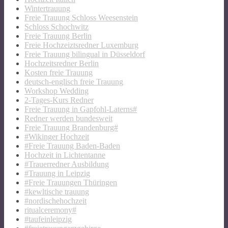
Wintertrauung
Freie Trauung Schloss Weesenstein
Schloss Schochwitz
Freie Trauung Berlin
Freie Hochzeiztsredner Luxemburg
Freie Trauung bilingual in Düsseldorf
Hochzeitsredner Berlin
Kosten freie Trauung
deutsch-englisch freie Trauung
Workshop Wedding
2-Tages-Kurs Redner
Freie Trauung in Gapfohl-Laterns#
Redner werden bundesweit
Freie Trauung Brandenburg#
#Wikinger Hochzeit
#Freie Trauung Baden-Baden
Hochzeit in Lichtentanne
#Trauerredner Ausbildung
#Trauung in Leipzig
#Freie Trauungen Thüringen
#kewltische trauung
#nordischehochzeit
ritualceremony#
#taufeinleipzig