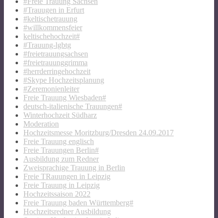
#Freie Trauung Sachsen
#Trauugen in Erfurt
#keltischetrauung
#willkommensfeier
keltischehochzeit#
#Trauung-lgbtg
#freietrauungsachsen
#freietrauunggrimma
#herrderringehochzeit
#Skype Hochzeitsplanung
#Zeremonienleiter
Freie Trauung Wiesbaden#
deutsch-italienische Trauungen#
Winterhochzeit Südharz
Moderation
Hochzeitsmesse Moritzburg/Dresden 24.09.2017
Freie Trauung englisch
Freie Trauungen Berlin#
Ausbildung zum Redner
Zweisprachige Trauung in Berlin
Freie TRauungen in Leipzig
Freie Trauung in Leipzig
Hochzeitssaison 2022
Freie Trauung baden Württemberg#
Hochzeitsredner Ausbildung