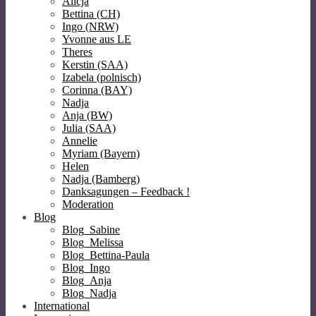
Alicja
Bettina (CH)
Ingo (NRW)
Yvonne aus LE
Theres
Kerstin (SAA)
Izabela (polnisch)
Corinna (BAY)
Nadja
Anja (BW)
Julia (SAA)
Annelie
Myriam (Bayern)
Helen
Nadja (Bamberg)
Danksagungen – Feedback !
Moderation
Blog
Blog_Sabine
Blog_Melissa
Blog_Bettina-Paula
Blog_Ingo
Blog_Anja
Blog_Nadja
International