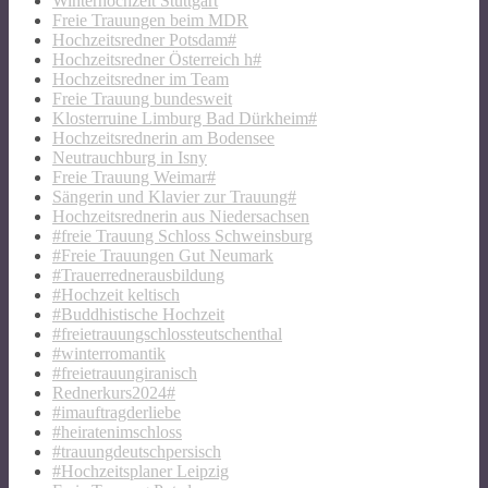
Winterhochzeit Stuttgart
Freie Trauungen beim MDR
Hochzeitsredner Potsdam#
Hochzeitsredner Österreich h#
Hochzeitsredner im Team
Freie Trauung bundesweit
Klosterruine Limburg Bad Dürkheim#
Hochzeitsrednerin am Bodensee
Neutrauchburg in Isny
Freie Trauung Weimar#
Sängerin und Klavier zur Trauung#
Hochzeitsrednerin aus Niedersachsen
#freie Trauung Schloss Schweinsburg
#Freie Trauungen Gut Neumark
#Trauerrednerausbildung
#Hochzeit keltisch
#Buddhistische Hochzeit
#freietrauungschlossteutschenthal
#winterromantik
#freietrauungiranisch
Rednerkurs2024#
#imauftragderliebe
#heiratenimschloss
#trauungdeutschpersisch
#Hochzeitsplaner Leipzig