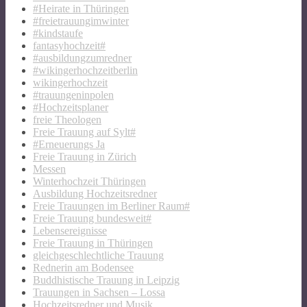
#Heirate in Thüringen
#freietrauungimwinter
#kindstaufe
fantasyhochzeit#
#ausbildungzumredner
#wikingerhochzeitberlin
wikingerhochzeit
#trauungeninpolen
#Hochzeitsplaner
freie Theologen
Freie Trauung auf Sylt#
#Erneuerungs Ja
Freie Trauung in Zürich
Messen
Winterhochzeit Thüringen
Ausbildung Hochzeitsredner
Freie Trauungen im Berliner Raum#
Freie Trauung bundesweit#
Lebensereignisse
Freie Trauung in Thüringen
gleichgeschlechtliche Trauung
Rednerin am Bodensee
Buddhistische Trauung in Leipzig
Trauungen in Sachsen – Lossa
Hochzeitsredner und Musik