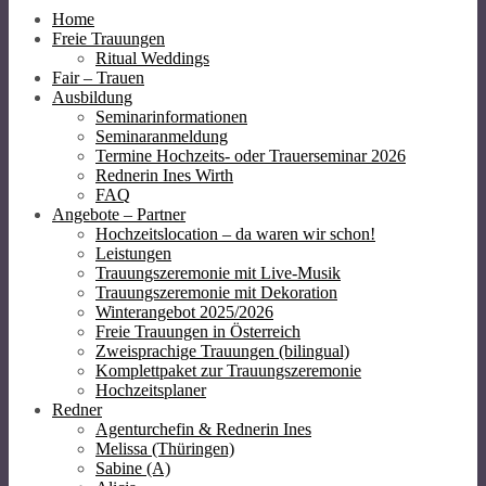
Home
Freie Trauungen
Ritual Weddings
Fair – Trauen
Ausbildung
Seminarinformationen
Seminaranmeldung
Termine Hochzeits- oder Trauerseminar 2026
Rednerin Ines Wirth
FAQ
Angebote – Partner
Hochzeitslocation – da waren wir schon!
Leistungen
Trauungszeremonie mit Live-Musik
Trauungszeremonie mit Dekoration
Winterangebot 2025/2026
Freie Trauungen in Österreich
Zweisprachige Trauungen (bilingual)
Komplettpaket zur Trauungszeremonie
Hochzeitsplaner
Redner
Agenturchefin & Rednerin Ines
Melissa (Thüringen)
Sabine (A)