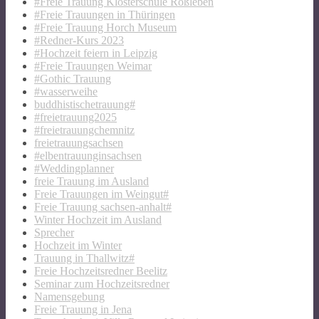
#Freie Trauung Klosterschule Roßleben
#Freie Trauungen in Thüringen
#Freie Trauung Horch Museum
#Redner-Kurs 2023
#Hochzeit feiern in Leipzig
#Freie Trauungen Weimar
#Gothic Trauung
#wasserweihe
buddhistischetrauung#
#freietrauung2025
#freietrauungchemnitz
freietrauungsachsen
#elbentrauunginsachsen
#Weddingplanner
freie Trauung im Ausland
Freie Trauungen im Weingut#
Freie Trauung sachsen-anhalt#
Winter Hochzeit im Ausland
Sprecher
Hochzeit im Winter
Trauung in Thallwitz#
Freie Hochzeitsredner Beelitz
Seminar zum Hochzeitsredner
Namensgebung
Freie Trauung in Jena