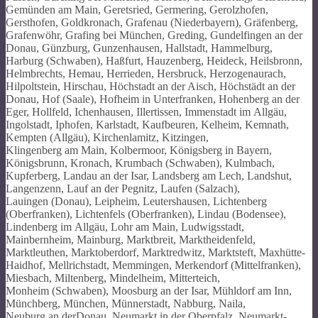
Gemünden am Main, Geretsried, Germering, Gerolzhofen,
Gersthofen, Goldkronach, Grafenau (Niederbayern), Gräfenberg,
Grafenwöhr, Grafing bei München, Greding, Gundelfingen an der
Donau, Günzburg, Gunzenhausen, Hallstadt, Hammelburg,
Harburg (Schwaben), Haßfurt, Hauzenberg, Heideck, Heilsbronn,
Helmbrechts, Hemau, Herrieden, Hersbruck, Herzogenaurach,
Hilpoltstein, Hirschau, Höchstadt an der Aisch, Höchstädt an der
Donau, Hof (Saale), Hofheim in Unterfranken, Hohenberg an der
Eger, Hollfeld, Ichenhausen, Illertissen, Immenstadt im Allgäu,
Ingolstadt, Iphofen, Karlstadt, Kaufbeuren, Kelheim, Kemnath,
Kempten (Allgäu), Kirchenlamitz, Kitzingen,
Klingenberg am Main, Kolbermoor, Königsberg in Bayern,
Königsbrunn, Kronach, Krumbach (Schwaben), Kulmbach,
Kupferberg, Landau an der Isar, Landsberg am Lech, Landshut,
Langenzenn, Lauf an der Pegnitz, Laufen (Salzach),
Lauingen (Donau), Leipheim, Leutershausen, Lichtenberg
(Oberfranken), Lichtenfels (Oberfranken), Lindau (Bodensee),
Lindenberg im Allgäu, Lohr am Main, Ludwigsstadt,
Mainbernheim, Mainburg, Marktbreit, Marktheidenfeld,
Marktleuthen, Marktoberdorf, Marktredwitz, Marktsteft, Maxhütte-
Haidhof, Mellrichstadt, Memmingen, Merkendorf (Mittelfranken),
Miesbach, Miltenberg, Mindelheim, Mitterteich,
Monheim (Schwaben), Moosburg an der Isar, Mühldorf am Inn,
Münchberg, München, Münnerstadt, Nabburg, Naila,
Neuburg an derDonau, Neumarkt in der Oberpfalz, Neumarkt-