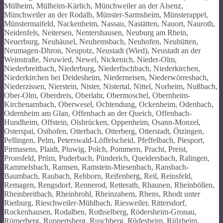
Mülheim, Mülheim-Kärlich, Münchweiler an der Alsenz,
Münchweiler an der Rodalb, Münster-Sarmsheim, Münsterappel,
Münstermaifeld, Nackenheim, Nassau, Nastätten, Nauort, Nauroth,
Neidenfels, Neitersen, Nentershausen, Neuburg am Rhein,
Neuerburg, Neuhäusel, Neuhemsbach, Neuhofen, Neuhütten,
Neumagen-Dhron, Neupotz, Neustadt (Wied), Neustadt an der
Weinstraße, Neuwied, Newel, Nickenich, Nieder-Olm,
Niederbreitbach, Niederburg, Niederfischbach, Niederkirchen,
Niederkirchen bei Deidesheim, Niederneisen, Niederwörresbach,
Niederzissen, Nierstein, Nister, Nistertal, Nittel, Norheim, Nußbach,
Ober-Olm, Oberdreis, Oberlahr, Obermoschel, Obernheim-
Kirchenarnbach, Oberwesel, Ochtendung, Ockenheim, Odenbach,
Odernheim am Glan, Offenbach an der Queich, Offenbach-
Hundheim, Offstein, Olsbrücken, Oppenheim, Osann-Monzel,
Osterspai, Osthofen, Otterbach, Otterberg, Otterstadt, Ötzingen,
Pellingen, Pelm, Peterswald-Löffelscheid, Pfeffelbach, Piesport,
Pirmasens, Plaidt, Pluwig, Polch, Pommern, Pracht, Preist,
Pronsfeld, Prüm, Puderbach, Pünderich, Queidersbach, Ralingen,
Rammelsbach, Ramsen, Ramstein-Miesenbach, Ransbach-
Baumbach, Raubach, Rehborn, Reifenberg, Reil, Reinsfeld,
Remagen, Rengsdorf, Rennerod, Retterath, Rhaunen, Rheinböllen,
Rheinbreitbach, Rheinbrohl, Rheinzabern, Rhens, Rhodt unter
Rietburg, Rieschweiler-Mühlbach, Riesweiler, Rittersdorf,
Rockenhausen, Rodalben, Rothselberg, Rödersheim-Gronau,
Römerberg, Ruppertsberg, Ruschberg, Rüdesheim, Rülzheim,