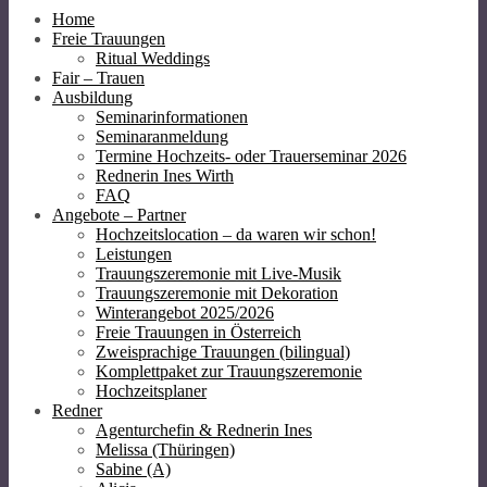
Home
Freie Trauungen
Ritual Weddings
Fair – Trauen
Ausbildung
Seminarinformationen
Seminaranmeldung
Termine Hochzeits- oder Trauerseminar 2026
Rednerin Ines Wirth
FAQ
Angebote – Partner
Hochzeitslocation – da waren wir schon!
Leistungen
Trauungszeremonie mit Live-Musik
Trauungszeremonie mit Dekoration
Winterangebot 2025/2026
Freie Trauungen in Österreich
Zweisprachige Trauungen (bilingual)
Komplettpaket zur Trauungszeremonie
Hochzeitsplaner
Redner
Agenturchefin & Rednerin Ines
Melissa (Thüringen)
Sabine (A)