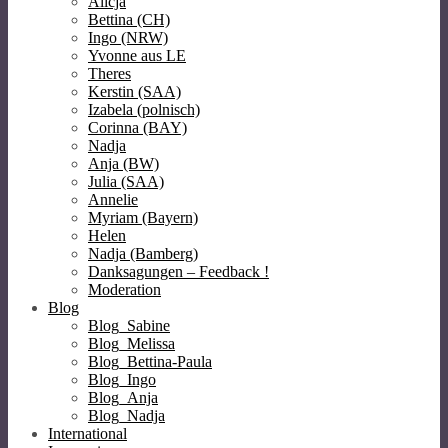
Alicja
Bettina (CH)
Ingo (NRW)
Yvonne aus LE
Theres
Kerstin (SAA)
Izabela (polnisch)
Corinna (BAY)
Nadja
Anja (BW)
Julia (SAA)
Annelie
Myriam (Bayern)
Helen
Nadja (Bamberg)
Danksagungen – Feedback !
Moderation
Blog
Blog_Sabine
Blog_Melissa
Blog_Bettina-Paula
Blog_Ingo
Blog_Anja
Blog_Nadja
International