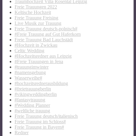
Traumhochzeit Villa Rosental Leipzig
Freie Trauungen 2022
Keltische Hochzeit
Freie Trauung Freising
Live Musik zur Trauung
Freie Trauung deutsch-polnisch#
#Freie Trauung auf Gut Haferkorn
Freie Trauung Bad Lauchstädt
#Hochzeit in Zwickau
Celtic Wedding
#Hochzeitsredner aus Leipzig
#Freie Trauungen in Jena
#trauungimwinter
#namensgebung
Wasserweihe#
#hochzeitsrednerausbildung
#freietrauungberlin
#vikingweddingberlin
#fantasytrauung
#Wedding Planner
#weltliche trauung
Freie Trauung deutsch/italienisch
Freie Trauung im Schloss#
Freie Trauung in Bayern#
Redner