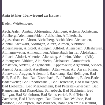
Anja ist hier überwiegend zu Hause :
Baden-Württemberg:
Aach, Aalen, Anstatt, Abtsgmünd, Aichberg, Achern, Achstetten, Adelberg, Adelmannsfelden, Adelsheim, Affalterbach, Aglasterhausen, Ahorn, Aichelberg, Aichhalden, Aichstetten, Aichtal, Aichwald, Aidlingen, Aitern, Aitrach, Albbruck, Albershausen, Albstadt, Aldingen, Alfdorf, Allensbach, Alleshausen, Allmannsweiler, Allmendingen, Allmersbach im Tal, Alpirsbach, Altbach, Altdorf, Altenriet, Altensteig, Altheim, Altheim (Alb), Althengstett, Althütte, Altlußheim, Altshausen, Ammerbuch, Amstetten, Amtzell, Angelbachtal, Appenweier, Argenbühl, Aspach, Asperg, Assamstadt, Asselfingen, Attenweiler, Au, Au am Rhein, Auenwald, Auggen, Aulendorf, Backnang, Bad Bellingen, Bad Boll, Bad Buchau, Bad Ditzenbach, Bad Dürkheim, Baden-Baden, Badenweiler, Bad Friedrichshall, Bad Herrenalb, Bad Krozingen, Bad Liebenzell, Bad Mergentheim, Bad Peterstal-Griesbach, Bad Rampenau, Bad Rippoldsau-Schapbach, Bad Säckingen, Bad Saulgau, Bad Schönborn, Bad Schussenried, Bad Teinach-Zavelstein, Bad Überkingen, Bad Urach, Bad Waldsee, Bad Wildbad, Bad Impfen, Bad Wurzach, Bahlingen am Kaiserstuhl, Baienfurt, Baiersbronn, Baindt, Balgheim, Balingen, Ballendorf, Ballrechten-Dottingen, Baltmannsweiler, Balzheim, Bammental, Bärenthal, Bartholomä, Beilstein, Beimerstetten, Bempflingen, Benningen am Neckar, Berg, Bergatreute, Berghauptes, Berghülen, Berglen, Berkheim, Bermatingen, Bernau im Schwarzwald, Bernstadt, Besigheim, Betzenweiler, Beuren, Beuron, Biberach, Biberach an der Riß, Biederbach, Bietigheim, Bietigheim-Bissingen, Billigheim, Binau, Bingen, Binzen, Birenbach, Birkenfeld, Bischweier, Bisingen, Bissingen an der Teck, Bitz, Blaubeuren, Blaufelden, Blaustein, Blumberg, Böbingen an der Rems, Böblingen, Bodelshausen, Bodman-Ludwigshafen, Bodnegg, Böhmenkirch, Böllen, Bollschweil, Boms, Bondorf, Bonndorf im Schwarzwald, Bönnigheim, Bopfingen, Börslingen, Börtlingen, Bösingen, Böttingen, Bötzingen, Boxberg, Brackenheim, Bräunlingen, Braunsbach, Breisach am Rhein, Breitingen, Breitnau, Bretten, Bretzfeld, Brigachtal, Bruchsal, Brühl, Bubsheim, Buchenbach, Buchen (Odenwald), Buchheim, Buggingen, Bühl, Bühlertal, Bühlertann, Bühlerzell, Burgrieden, Burgstetten, Burladingen, Büsingen am Hochrhein, Calw, Cleebronn, Crailsheim, Creglingen, Dachsberg (Südschwarzwald), Daisendorf, Dauchingen, Dautmergen, Deckenpfronn, Deggenhausertal, Deggingen, Deilingen, Deißlingen, Deizisau, Denkendorf, Denkingen, Denzlingen, Dettenhausen, Dettenheim, Dettighofen, Dettingen an der Erms, Dettingen an der Iller, Dettingen unter Teck, Dielheim, Dietenheim, Dietingen, Dischingen, Ditzingen, Dobel, Dogern, Donaueschingen, Donzdorf, Dormettingen, Dornhan, Dornstadt, Dornstetten, Dörzbach, Dossenheim, Dotternhausen, Drackenstein, Dunningen, Durbach, Dürbheim, Durchhausen, Durlangen, Dürmentingen, Durmersheim, Dürnau, Dußlingen, Ebenweiler, Eberbach, Eberdingen, Eberhardzell, Ebersbach an der Fils, Ebersbach-Musbach, Eberstadt, Ebhausen, Ebringen, Edingen-Neckarhausen, Efringen-Kirchen, Egenhausen, Egesheim, Eggenstein-Leopoldshafen, Eggingen, Ehingen (Donau), Ehningen, Ehrenkirchen, Eichstegen, Eichstetten am Kaiserstuhl, Eigeltingen, Eimeldingen, Eisenbach (Hochschwarzwald), Eisingen, Eislingen/Fils, Elchesheim-Illingen, Ellenberg, Ellhofen, Ellwangen (Jagst), Elzach, Elztal, Emeringen, Emerkingen, Emmendingen, Emmingen-Liptingen, Empfingen, Endingen am Kaiserstuhl, Engelsbrand, Engen, Engstingen, Eningen unter Achalm, Enzklösterle, Epfenbach, Epfendorf, Eppelheim, Eppingen, Erbach, Erdmannhausen, Eriskirch, Erkenbrechtsweiler, Erlenbach, Erlenmoos, Erligheim, Erolzheim, Ertingen, Eschach, Eschbach, Eschbronn, Eschelbronn, Eschenbach, Essingen, Esslingen am Neckar, Ettenheim, Ettlingen, Eutingen im Gäu, Fahrenbach, Feldberg (Schwarzwald), Fellbach, Fichtenau, Fichtenberg, Filderstadt, Fischerbach, Fischingen, Flein, Fleischwangen, Fluorn-Winzeln, Forbach, Forchheim, Forchtenberg, Forst, Frankenhardt, Freiamt, Freiberg am Neckar, Freiburg im Breisgau, Freudenberg, Freudenstadt, Freudental, Frickenhausen, Frickingen, Fridingen an der Donau, Friedenweiler, Friedrichshafen, Friesenheim, Friolzheim, Frittlingen, Fröhnd, Fronreute, Furtwangen im Schwarzwald, Gaggenau, Gaiberg, Gaienhofen, Gaildorf, Gailingen am Hochrhein, Gammelshausen, Gammertingen, Gärtringen, Gäufelden, Gechingen, Geisingen, Geislingen, Geislingen an der Steige, Gemmingen, Gemmrigheim, Gengenbach, Gerabronn, Gerlingen, Gernsbach, Gerstetten, Giengen an der Brenz, Gingen an der Fils, Glatten, Glottertal, Göggingen, Gomadingen, Gomaringen, Gondelsheim, Göppingen, Görwihl, Gosheim, Gottenheim, Gottmadingen, Graben-Neudorf, Grabenstetten, Grafenau, Grafenberg, Grafenhausen, Grenzach-Wyhlen, Griesingen, Grömbach, Großbettlingen, Großbottwar, Grosselfingen, Großerlach, Großrinderfeld, Gruibingen, Grundsheim, Grünkraut, Grünsfeld, Gschwend, Guggenhausen, Güglingen, Gundelfingen, Gundelsheim, Gunningen, Gutach im Breisgau, Gutach (Schwarzwaldbahn), Gütenbach, Gutenzell-Hürbel, Gutsbezirk Münsingen, Häg-Ehrsberg, Hagnau am Bodensee, Haigerloch, Haiterbach, Hambrücken, Hardheim, Hardt, Hardthausen am Kocher, Hartheim am Rhein, Hasel, Haslach im Kinzigtal, Haßmersheim, Hattenhofen, Hausach, Hausen am Bussen, Hausen am Tann, Hausen im Wiesental, Hausen ob Verena, Häusern, Hayingen, Hechingen, Heddesbach, Heddesheim, Heidelberg, Heidenheim an der Brenz, Heilbronn, Heiligenberg, Heiligkreuzsteinach, Heimsheim, Heiningen, Heitersheim, Helmstadt-Bargen, Hemmingen, Hemsbach, Herbertingen, Herbolzheim, Herbrechtingen, Herdwangen-Schönach, Hermaringen, Heroldstatt, Herrenberg, Herrischried, Hessigheim, Hettingen, Heubach, Heuchlingen, Heuweiler, Hildrizhausen, Hilzingen, Hinterzarten, Hirrlingen, Hirschberg an der Bergstraße, Hochdorf, Hochdorf, Höchenschwand, Hockenheim, Höfen an der Enz, Hofstetten, Hohberg, Hohenfels, Hohenstadt, Hohenstein, Hohentengen, Hohentengen am Hochrhein, Holzgerlingen, Holzkirch, Holzmaden, Höpfingen, Horb am Neckar, Horben, Horgenzell, Hornberg, Hoßkirch, Hüffenhardt, Hüfingen, Hügelsheim, Hülben, Hüttisheim, Hüttlingen, Ibach, Iffezheim, Igersheim, Iggingen, Ihringen, Illerkirchberg, Illerrieden, Illingen, Illmensee, Ilsfeld, Ilshofen, Ilvesheim, Immendingen, Immenstaad am Bodensee, Ingelfingen, Ingersheim, Ingoldingen, Inzigkofen, Inzlingen, Irndorf, Isny im Allgäu, Ispringen, Ittlingen, Jagsthausen, Jagstzell, Jestetten, Jettingen, Jungingen, Kaisersbach, Kämpfelbach, Kandern, Kanzach, Kappel-Grafenhausen, Kappelrodeck, Karlsbad, Karlsdorf-Neuthard, Karlsruhe, Kehl, Keltern, Kenzingen, Kernen im Remstal, Ketsch, Kieselbronn, Kippenheim, Kirchardt, Kirchberg an der Iller, Kirchberg an der Jagst, Kirchberg an der Murr, Kirchdorf an der Iller, Kirchentellinsfurt, Kirchheim am Neckar, Kirchheim am Ries, Kirchheim unter Teck, Kirchzarten, Kißlegg, Kleines Wiesental, Klettgau, Knittlingen, Kohlberg, Kolbingen, Köngen, Königheim, Königsbach-Stein, Königsbronn, Königseggwald, Königsfeld im Schwarzwald, Königsheim, Konstanz, Korb, Korntal-Münchingen, Kornwestheim, Kraichtal, Krauchenwies, Krautheim, Kreßberg, Kressbronn am Bodensee, Kronau, Kuchen, Külsheim, Künzelsau, Kupferzell, Kuppenheim, Kürnbach, Küssaberg, Kusterdingen, Ladenburg, Lahr/Schwarzwald, Laichingen, Langenargen, Langenau, Langenbrettach, Langenburg, Langenenslingen, Lauchheim, Lauchringen, Lauda-Königshofen, Laudenbach, Lauf, Laufenburg (Baden), Lauffen am Neckar, Laupheim, Lautenbach, Lauterach, Lauterbach, Lauterstein, Lehrensteinsfeld, Leibertingen, Leimen, Leinfelden-Echterdingen, Leingarten, Leinzell, Lenningen, Lenzkirch, Leonberg, Leutenbach, Leutkirch im Allgäu, Lichtenau, Lichtenstein, Lichtenwald, Limbach, Linkenheim-Hochstetten, Lobbach, Löchgau, Loffenau, Löffingen, Lonsee, Lorch, Lörrach, Loßburg, Lottstetten, Löwenstein, Ludwigsburg, Magstadt, Mahlberg, Mahlstetten, Mainhardt, Malsburg-Marzell, Malsch, Malterdingen Mannheim, Marbach am Neckar, March, Markdorf, Markgröningen, Marxzell, Maselheim, Massenbachhausen, Mauer, Maulbronn, Maulburg, Meckenbeuren, Meckesheim, Meersburg, Mehrstetten, Meißenheim, Mengen, Merdingen, Merklingen, Merzhausen, Meßkirch, Meßstetten, Metzingen, Michelbach an der Bilz, Michelfeld, Mietingen, Mittelbiberach, Möckmühl, Mögglingen, Möglingen, Mönchweiler, Mönsheim, Moos, Moosburg, Mosbach, Mössingen, Mötzingen, Mudau, Muggensturm, Mühlacker, Mühlenbach, Mühlhausen, Mühlhausen-Ehingen, Mühlhausen im Täle, Mühlheim an der Donau, Mühlingen, Mulfingen, Müllheim, Mundelsheim, Munderkingen, Münsingen, Münstertal/Schwarzwald, Murg, Murr, Murrhardt, Mutlangen, Nagold, Nattheim, Neckarbischofsheim, Neckargemünd, Neckargerach, Neckarsulm, Neckartailfingen, Neckartenzlingen, Neckarwestheim, Neckarzimmern, Neenstetten, Nehren, Neidenstein, Neidlingen, Nellingen, Nerenstetten, Neresheim, Neubulach, Neudenau, Neuenbürg, Neuenburg am Rhein, Neuenstadt am Kocher, Neuenstein, Neuffen, Neufra, Neuhausen, Neuhausen auf den Fildern, Neuhausen ob Eck, Neukirch, Neuler, Neulingen, Neulußheim, Neunkirchen, Neuried, Neustetten, Neuweiler, Niedereschach, Niedernhall, Niederstetten, Niederstotzingen, Niefern-Öschelbronn, Nordheim, Nordrach, Notzingen, Nufringen, Nürtingen, Nusplingen, Nußloch, Oberboihingen, Oberderdingen, Oberdischingen, Obergröningen, Oberharmersbach, Oberhausen-Rheinhausen, Oberkirch, Oberkochen, Obermarchtal, Oberndorf am Neckar, Obernheim, Oberreichenbach, Oberried, Oberriexingen, Oberrot, Obersontheim, Oberstadion, Oberstenfeld, Obersulm, Oberteuringen, Oberwolfach, Obrigheim, Ochsenhausen, Oedheim, Offenau, Offenburg, Ofterdingen, Oftersheim, Oggelshausen, Ohlsbach, Ohmden, Öhningen, Öhringen, Ölbronn-Dürrn, Öllingen, Öpfingen, Oppenau, Oppenweiler, Orsingen-Nenzingen, Ortenberg, Ostelsheim, Osterburken, Ostfildern, Ostrach, Östringen, Ötigheim, Ötisheim, Ottenbach, Ottenhöfen im Schwarzwald, Ottersweier, Owen, Owingen, Pfaffenhofen, Pfaffenweiler, Pfalzgrafenweiler, Pfedelbach, Pfinztal, Pforzheim, Pfronstetten. Pfullendorf, Pfullingen, Philippsburg, Plankstadt, Pleidelsheim, Pliezhausen,