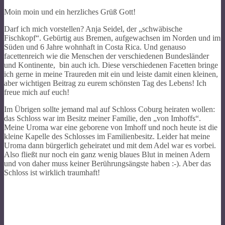
Moin moin und ein herzliches Grüß Gott!
Darf ich mich vorstellen? Anja Seidel, der „schwäbische
Fischkopf“. Gebürtig aus Bremen, aufgewachsen im Norden und im
Süden und 6 Jahre wohnhaft in Costa Rica. Und genauso
facettenreich wie die Menschen der verschiedenen Bundesländer
und Kontinente, bin auch ich. Diese verschiedenen Facetten bringe
ich gerne in meine Traureden mit ein und leiste damit einen kleinen,
aber wichtigen Beitrag zu eurem schönsten Tag des Lebens! Ich
freue mich auf euch!
Im Übrigen sollte jemand mal auf Schloss Coburg heiraten wollen:
das Schloss war im Besitz meiner Familie, den „von Imhoffs“.
Meine Uroma war eine geborene von Imhoff und noch heute ist die
kleine Kapelle des Schlosses im Familienbesitz. Leider hat meine
Uroma dann bürgerlich geheiratet und mit dem Adel war es vorbei.
Also fließt nur noch ein ganz wenig blaues Blut in meinen Adern
und von daher muss keiner Berührungsängste haben :-). Aber das
Schloss ist wirklich traumhaft!