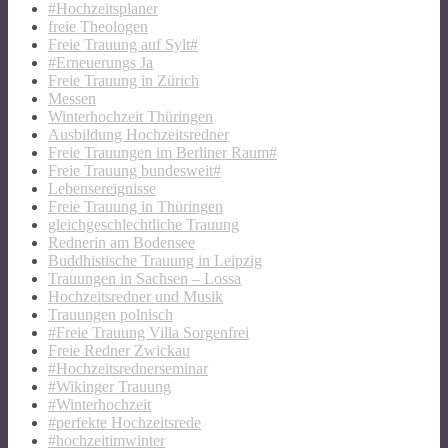
#Hochzeitsplaner
freie Theologen
Freie Trauung auf Sylt#
#Erneuerungs Ja
Freie Trauung in Zürich
Messen
Winterhochzeit Thüringen
Ausbildung Hochzeitsredner
Freie Trauungen im Berliner Raum#
Freie Trauung bundesweit#
Lebensereignisse
Freie Trauung in Thüringen
gleichgeschlechtliche Trauung
Rednerin am Bodensee
Buddhistische Trauung in Leipzig
Trauungen in Sachsen – Lossa
Hochzeitsredner und Musik
Trauungen polnisch
#Freie Trauung Villa Sorgenfrei
Freie Redner Zwickau
#Hochzeitsrednerseminar
#Wikinger Trauung
#Winterhochzeit
#perfekte Hochzeitsrede
#hochzeitimwinter