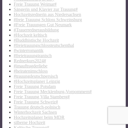
Freie Trauung Weimar#
Sängerin und Klavier zur Trauung#
Hochzeitsrednerin aus Niedersachsen
#freie Trauung Schloss Schweinsburg
#Freie Trauungen Gut Neumark
#Trauerrednerausbildung
#Hochzeit keltisch
#Buddhistische Hochzeit
#freietrauungschlossteutschenthal
#winterromantik
#freietrauungiranisch
Rednerkurs2024#
#imauftragderliebe
#heiratenimschloss
#trauungdeutschpersisch
#Hochzeitsplaner Leipzig
Freie Trauung Potsdam
Freie Trauung Mecklenburg-Vorpommern#
Freie Trauung Villa Starnberg#
Freie Trauung Schweiz#
Trauung deutsch-polnisch
Winterhochzeit Sachsen
Hochzeitsplaner beim MDR
silberne Hochzeit
Keltische Trauung#