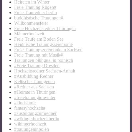
Heiraten im Winter
Freie Trauung Rügen#
Freie Trauredner berlin
buddhistische Trauungen#
Willkommensfeier
Freie Hochzeitsredner Thüringen
Männerhochzeit
Freie Taufe am Boden See
Heidnische Trauungszeremonie
Freie Trauungszeremonie in Sachsen
Freie Trauung mit Musik#
Trauungen bilingual in polnisch
#Freie Trauung Dresden
Hochzeitsredner Sachsen-Anhalt
#Ausbildung-Redner
Keltische Trauugenen
#Redner aus Sachsen
#Heirate in Thüringen
#freietrauungimwinter
#kindstaufe
fantasyhochzeit#
#ausbildungzumredner
#wikingerhochzeitberlin
wikingerhochzeit
#trauungeninpolen