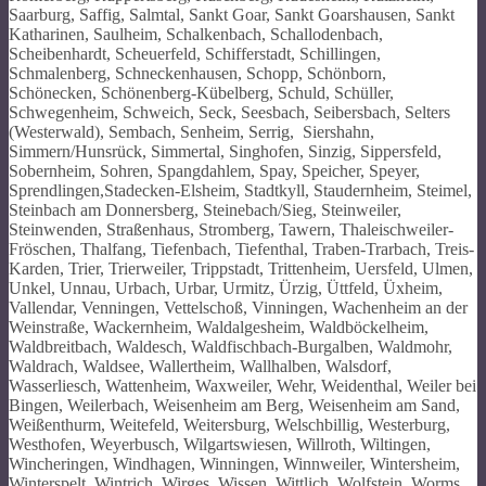
Saarburg, Saffig, Salmtal, Sankt Goar, Sankt Goarshausen, Sankt
Katharinen, Saulheim, Schalkenbach, Schallodenbach,
Scheibenhardt, Scheuerfeld, Schifferstadt, Schillingen,
Schmalenberg, Schneckenhausen, Schopp, Schönborn,
Schönecken, Schönenberg-Kübelberg, Schuld, Schüller,
Schwegenheim, Schweich, Seck, Seesbach, Seibersbach, Selters
(Westerwald), Sembach, Senheim, Serrig, Siershahn,
Simmern/Hunsrück, Simmertal, Singhofen, Sinzig, Sippersfeld,
Sobernheim, Sohren, Spangdahlem, Spay, Speicher, Speyer,
Sprendlingen,Stadecken-Elsheim, Stadtkyll, Staudernheim, Steimel,
Steinbach am Donnersberg, Steinebach/Sieg, Steinweiler,
Steinwenden, Straßenhaus, Stromberg, Tawern, Thaleischweiler-
Fröschen, Thalfang, Tiefenbach, Tiefenthal, Traben-Trarbach, Treis-
Karden, Trier, Trierweiler, Trippstadt, Trittenheim, Uersfeld, Ulmen,
Unkel, Unnau, Urbach, Urbar, Urmitz, Ürzig, Üttfeld, Üxheim,
Vallendar, Venningen, Vettelschoß, Vinningen, Wachenheim an der
Weinstraße, Wackernheim, Waldalgesheim, Waldböckelheim,
Waldbreitbach, Waldesch, Waldfischbach-Burgalben, Waldmohr,
Waldrach, Waldsee, Wallertheim, Wallhalben, Walsdorf,
Wasserliesch, Wattenheim, Waxweiler, Wehr, Weidenthal, Weiler bei
Bingen, Weilerbach, Weisenheim am Berg, Weisenheim am Sand,
Weißenthurm, Weitefeld, Weitersburg, Welschbillig, Westerburg,
Westhofen, Weyerbusch, Wilgartswiesen, Willroth, Wiltingen,
Wincheringen, Windhagen, Winningen, Winnweiler, Wintersheim,
Winterspelt, Wintrich, Wirges, Wissen, Wittlich, Wolfstein, Worms,