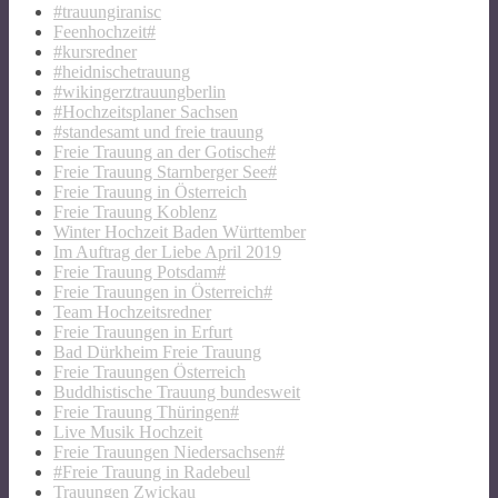
#trauungiranisc
Feenhochzeit#
#kursredner
#heidnischetrauung
#wikingerztrauungberlin
#Hochzeitsplaner Sachsen
#standesamt und freie trauung
Freie Trauung an der Gotische#
Freie Trauung Starnberger See#
Freie Trauung in Österreich
Freie Trauung Koblenz
Winter Hochzeit Baden Württember
Im Auftrag der Liebe April 2019
Freie Trauung Potsdam#
Freie Trauungen in Österreich#
Team Hochzeitsredner
Freie Trauungen in Erfurt
Bad Dürkheim Freie Trauung
Freie Trauungen Österreich
Buddhistische Trauung bundesweit
Freie Trauung Thüringen#
Live Musik Hochzeit
Freie Trauungen Niedersachsen#
#Freie Trauung in Radebeul
Trauungen Zwickau