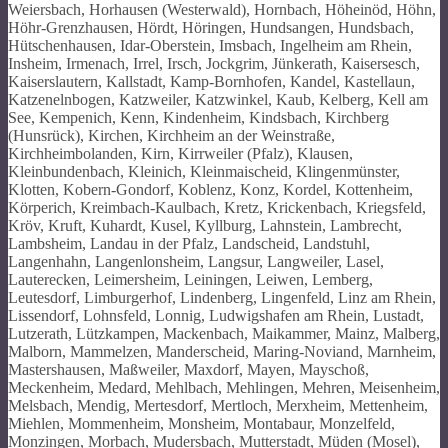
Weiersbach, Horhausen (Westerwald), Hornbach, Höheinöd, Höhn,
Höhr-Grenzhausen, Hördt, Höringen, Hundsangen, Hundsbach,
Hütschenhausen, Idar-Oberstein, Imsbach, Ingelheim am Rhein,
Insheim, Irmenach, Irrel, Irsch, Jockgrim, Jünkerath, Kaisersesch,
Kaiserslautern, Kallstadt, Kamp-Bornhofen, Kandel, Kastellaun,
Katzenelnbogen, Katzweiler, Katzwinkel, Kaub, Kelberg, Kell am
See, Kempenich, Kenn, Kindenheim, Kindsbach, Kirchberg
(Hunsrück), Kirchen, Kirchheim an der Weinstraße,
Kirchheimbolanden, Kirn, Kirrweiler (Pfalz), Klausen,
Kleinbundenbach, Kleinich, Kleinmaischeid, Klingenmünster,
Klotten, Kobern-Gondorf, Koblenz, Konz, Kordel, Kottenheim,
Körperich, Kreimbach-Kaulbach, Kretz, Krickenbach, Kriegsfeld,
Kröv, Kruft, Kuhardt, Kusel, Kyllburg, Lahnstein, Lambrecht,
Lambsheim, Landau in der Pfalz, Landscheid, Landstuhl,
Langenhahn, Langenlonsheim, Langsur, Langweiler, Lasel,
Lauterecken, Leimersheim, Leiningen, Leiwen, Lemberg,
Leutesdorf, Limburgerhof, Lindenberg, Lingenfeld, Linz am Rhein,
Lissendorf, Lohnsfeld, Lonnig, Ludwigshafen am Rhein, Lustadt,
Lutzerath, Lützkampen, Mackenbach, Maikammer, Mainz, Malberg,
Malborn, Mammelzen, Manderscheid, Maring-Noviand, Marnheim,
Mastershausen, Maßweiler, Maxdorf, Mayen, Mayschoß,
Meckenheim, Medard, Mehlbach, Mehlingen, Mehren, Meisenheim,
Melsbach, Mendig, Mertesdorf, Mertloch, Merxheim, Mettenheim,
Miehlen, Mommenheim, Monsheim, Montabaur, Monzelfeld,
Monzingen, Morbach, Mudersbach, Mutterstadt, Müden (Mosel),