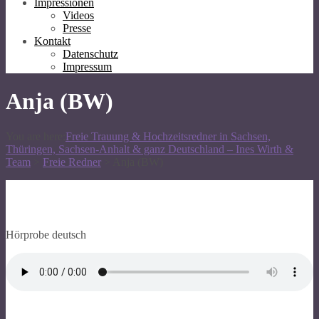
Impressionen
Videos
Presse
Kontakt
Datenschutz
Impressum
Anja (BW)
You are here:
Freie Trauung & Hochzeitsredner in Sachsen,
Thüringen, Sachsen-Anhalt & ganz Deutschland – Ines Wirth &
Team
>
Freie Redner
>
Anja (BW)
Hörprobe deutsch