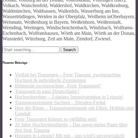
Volkach, Waischenfeld, Waldershof, Waldkirchen, Waldkraiburg,
Waldmünchen, Waldsassen, Wallenfels, Wasserburg am Inn,
Wassertrüdingen, Weiden in der Oberpfalz, Weilheim inOberbayern,
Weismain, Weißenburg in Bayern, Weißenhorn, Weißenstadt,
Wemding, Wertingen, Windischeschenbach, Windsbach, Wolframs-
Eschenbach, Wolfratshausen, Wörth am Main, Wörth an der Donau,
Wunsiedel, Würzburg, Zeil am Main, Zirndorf, Zwiesel.
Search
for:
Neueste Beiträge
Vielfalt bei Trauungen – Freie Trauung, zweisprachige
Hochzeit & individuelle Zeremonien
Bilinguale zweisprachige „Freie Trauungen“
Trauungen in ganz Deutschland !
Hochzeitsredner – 2-tägiges Intensivseminar in Leipzig!
Trauungszeremonie Sachsen – Dresden-Freital
Herr der Ringe – Trauungszeremonie mit Elben, Hobbits und
Gandalf
Freie Trauungen können so vielfältig sein!
20 Jahre Hochzeitsrednerin – Das sagen meine Paare über
ihre freie Trauung
Heiraten in Leipzig? Mit mir – uns wird’s unvergesslich!