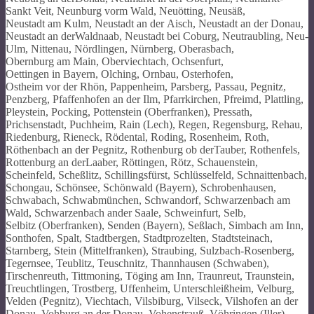
Sankt Veit, Neunburg vorm Wald, Neuötting, Neusäß,
Neustadt am Kulm, Neustadt an der Aisch, Neustadt an der Donau,
Neustadt an derWaldnaab, Neustadt bei Coburg, Neutraubling, Neu-
Ulm, Nittenau, Nördlingen, Nürnberg, Oberasbach,
Obernburg am Main, Oberviechtach, Ochsenfurt,
Oettingen in Bayern, Olching, Ornbau, Osterhofen,
Ostheim vor der Rhön, Pappenheim, Parsberg, Passau, Pegnitz,
Penzberg, Pfaffenhofen an der Ilm, Pfarrkirchen, Pfreimd, Plattling,
Pleystein, Pocking, Pottenstein (Oberfranken), Pressath,
Prichsenstadt, Puchheim, Rain (Lech), Regen, Regensburg, Rehau,
Riedenburg, Rieneck, Rödental, Roding, Rosenheim, Roth,
Röthenbach an der Pegnitz, Rothenburg ob derTauber, Rothenfels,
Rottenburg an derLaaber, Röttingen, Rötz, Schauenstein,
Scheinfeld, Scheßlitz, Schillingsfürst, Schlüsselfeld, Schnaittenbach,
Schongau, Schönsee, Schönwald (Bayern), Schrobenhausen,
Schwabach, Schwabmünchen, Schwandorf, Schwarzenbach am
Wald, Schwarzenbach ander Saale, Schweinfurt, Selb,
Selbitz (Oberfranken), Senden (Bayern), Seßlach, Simbach am Inn,
Sonthofen, Spalt, Stadtbergen, Stadtprozelten, Stadtsteinach,
Starnberg, Stein (Mittelfranken), Straubing, Sulzbach-Rosenberg,
Tegernsee, Teublitz, Teuschnitz, Thannhausen (Schwaben),
Tirschenreuth, Tittmoning, Töging am Inn, Traunreut, Traunstein,
Treuchtlingen, Trostberg, Uffenheim, Unterschleißheim, Velburg,
Velden (Pegnitz), Viechtach, Vilsbiburg, Vilseck, Vilshofen an der
Donau, Vohburg an der Donau, Vohenstrauß, Vöhringen (Iller),