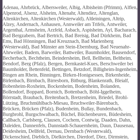
Adenau, Ahrbrück, Albersweiler, Albig, Albisheim (Pfrimm), Alflen,
Alpenrod, Alsenz, Alsheim, Altenahr, Altendiez, Altenglan,
Altenkirchen, Altenkirchen (Westerwald), Altleiningen, Altrip,
Alzey, Andernach, Anhausen, Annweiler am Trifels, Antweiler,
Argenthal, Armsheim, Arzfeld, Asbach, Aspisheim, Ayl, Bacharach,
Bad Bergzabern, Bad Bertrich, Bad Breisig, Bad Dürkheim, Bad
Ems, Bad Hönningen, Bad Kreuznach, Bad Marienberg
(Westerwald), Bad Münster am Stein-Ebernburg, Bad Neuenahr-
Ahrweiler, Badem, Barweiler, Battweiler, Baumholder, Bausendorf,
Becherbach, Bechtheim, Beindersheim, Bell, Bellheim, Beltheim,
Bendorf, Berg (Pfalz), Bergen, Bernkastel-Kues, Berschweiler bei
Baumholder, Bettenfeld, Bettingen, Betzdorf, Billigheim-Ingenheim,
Bingen am Rhein, Binningen, Birken-Honigsessen, Birkenheide,
Birlenbach, Birnbach, Birresborn, Bitburg, Blankenrath, Bleialf,
Bobenheim-Roxheim, Bockenheim, Bodenheim, Bolanden,
Bollendorf, Boppard, Bornich, Bottenbach, Böhl-Iggelheim,
Börrstadt, Braubach, Breitenbach, Bretzenheim, Briedel, Brohl-
Lützing, Bruchmühlbach-Miesau, Bruchweiler-Bärenbach,
Brücken, Brücken (Pfalz), Budenheim, Bullay, Bundenbach,
Burgbrohl, Burgschwalbach, Büchel, Büchenbeuren, Büdesheim,
Callbach, Carlsberg, Clausen, Cochem, Contwig, Daaden, Dahn,
Daleiden, Dannenfels, Dannstadt-Schauernheim, Daun, Dausenau,
Deidesheim, Dellfeld, Dernau, Dernbach (Westerwald),
Dickenschied, Dieblich, Dielkirchen, Dierdorf, Diez, Dirmstein,