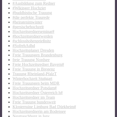
#Ausbildung zum Redner
#Wikinger Hochziet
#buddhistische Trauung
#die perfekte Traurede
#heiratenimwinter
#persischehochzeit
Hochzeitsrednerseminar#
#hochzeitsrednerwerden
#schlosshohenprießnitz
#SofrehAdhd
Hochzeitsplaner Dresden
Freie Trauungen Brandenburg
freie Trauung Nordsee
Freie Hochzeitsredner Bayern#
Freie Trauung in Bregenz
Trauung Rheinland-PfalzT
Winterhochzeit Stuttgart
Freie Trauungen beim MDR
Hochzeitsredner Potsdam#
Hochzeitsredner Österreich h#
Hochzeitsredner im Team
Freie Trauung bundesweit
Klosterruine Limburg Bad Dürkheim#
Hochzeitsrednerin am Bodensee
Neutrauchburg in Isny