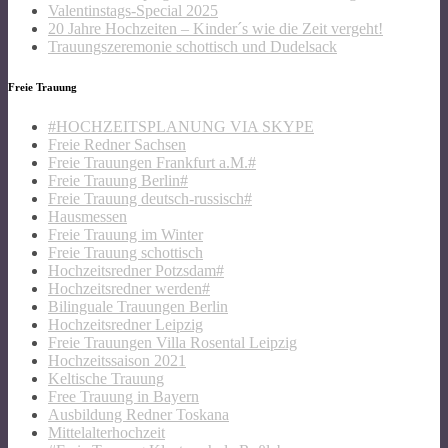
Valentinstags-Special 2025
20 Jahre Hochzeiten – Kinder´s wie die Zeit vergeht!
Trauungszeremonie schottisch und Dudelsack
Freie Trauung
#HOCHZEITSPLANUNG VIA SKYPE
Freie Redner Sachsen
Freie Trauungen Frankfurt a.M.#
Freie Trauung Berlin#
Freie Trauung deutsch-russisch#
Hausmessen
Freie Trauung im Winter
Freie Trauung schottisch
Hochzeitsredner Potzsdam#
Hochzeitsredner werden#
Bilinguale Trauungen Berlin
Hochzeitsredner Leipzig
Freie Trauungen Villa Rosental Leipzig
Hochzeitssaison 2021
Keltische Trauung
Free Trauung in Bayern
Ausbildung Redner Toskana
Mittelalterhochzeit