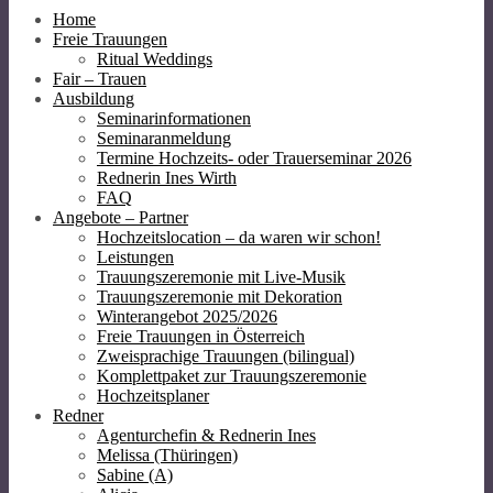
Home
Freie Trauungen
Ritual Weddings
Fair – Trauen
Ausbildung
Seminarinformationen
Seminaranmeldung
Termine Hochzeits- oder Trauerseminar 2026
Rednerin Ines Wirth
FAQ
Angebote – Partner
Hochzeitslocation – da waren wir schon!
Leistungen
Trauungszeremonie mit Live-Musik
Trauungszeremonie mit Dekoration
Winterangebot 2025/2026
Freie Trauungen in Österreich
Zweisprachige Trauungen (bilingual)
Komplettpaket zur Trauungszeremonie
Hochzeitsplaner
Redner
Agenturchefin & Rednerin Ines
Melissa (Thüringen)
Sabine (A)