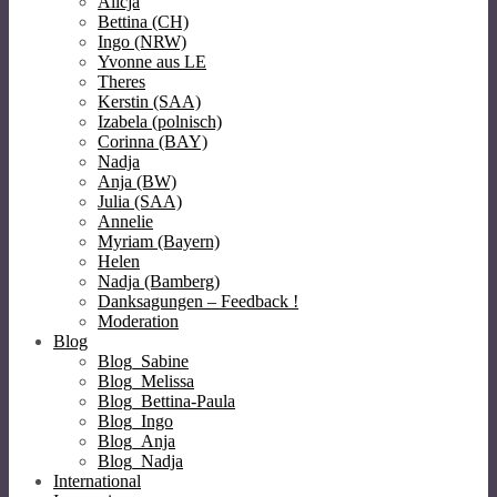
Alicja
Bettina (CH)
Ingo (NRW)
Yvonne aus LE
Theres
Kerstin (SAA)
Izabela (polnisch)
Corinna (BAY)
Nadja
Anja (BW)
Julia (SAA)
Annelie
Myriam (Bayern)
Helen
Nadja (Bamberg)
Danksagungen – Feedback !
Moderation
Blog
Blog_Sabine
Blog_Melissa
Blog_Bettina-Paula
Blog_Ingo
Blog_Anja
Blog_Nadja
International