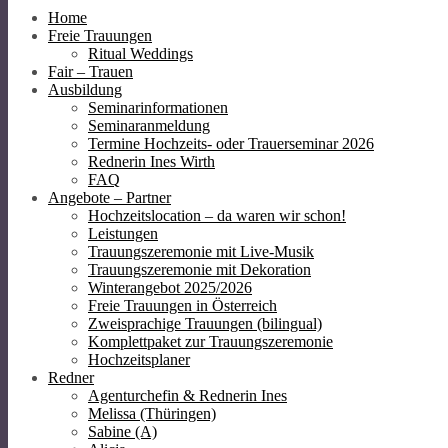
Home
Freie Trauungen
Ritual Weddings
Fair – Trauen
Ausbildung
Seminarinformationen
Seminaranmeldung
Termine Hochzeits- oder Trauerseminar 2026
Rednerin Ines Wirth
FAQ
Angebote – Partner
Hochzeitslocation – da waren wir schon!
Leistungen
Trauungszeremonie mit Live-Musik
Trauungszeremonie mit Dekoration
Winterangebot 2025/2026
Freie Trauungen in Österreich
Zweisprachige Trauungen (bilingual)
Komplettpaket zur Trauungszeremonie
Hochzeitsplaner
Redner
Agenturchefin & Rednerin Ines
Melissa (Thüringen)
Sabine (A)