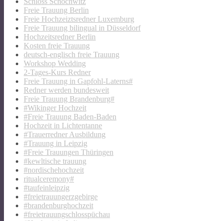
Schloss Schochwitz
Freie Trauung Berlin
Freie Hochzeiztsredner Luxemburg
Freie Trauung bilingual in Düsseldorf
Hochzeitsredner Berlin
Kosten freie Trauung
deutsch-englisch freie Trauung
Workshop Wedding
2-Tages-Kurs Redner
Freie Trauung in Gapfohl-Laterns#
Redner werden bundesweit
Freie Trauung Brandenburg#
#Wikinger Hochzeit
#Freie Trauung Baden-Baden
Hochzeit in Lichtentanne
#Trauerredner Ausbildung
#Trauung in Leipzig
#Freie Trauungen Thüringen
#kewltische trauung
#nordischehochzeit
ritualceremony#
#taufeinleipzig
#freietrauungerzgebirge
#brandenburghochzeit
#freietrauungschlosspüchau