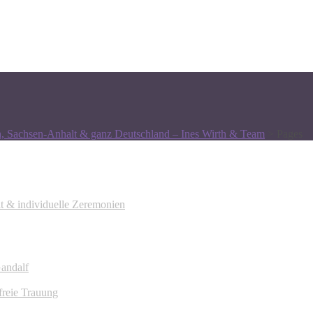
n, Sachsen-Anhalt & ganz Deutschland – Ines Wirth & Team
>
Pages
it & individuelle Zeremonien
Gandalf
freie Trauung