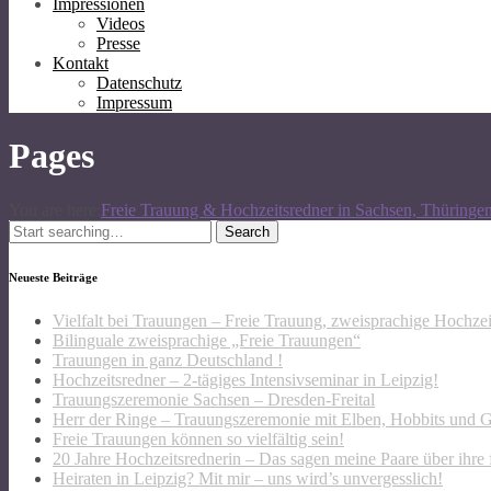
Impressionen
Videos
Presse
Kontakt
Datenschutz
Impressum
Pages
You are here:
Freie Trauung & Hochzeitsredner in Sachsen, Thüringe
Search
for:
Neueste Beiträge
Vielfalt bei Trauungen – Freie Trauung, zweisprachige Hochze
Bilinguale zweisprachige „Freie Trauungen“
Trauungen in ganz Deutschland !
Hochzeitsredner – 2-tägiges Intensivseminar in Leipzig!
Trauungszeremonie Sachsen – Dresden-Freital
Herr der Ringe – Trauungszeremonie mit Elben, Hobbits und 
Freie Trauungen können so vielfältig sein!
20 Jahre Hochzeitsrednerin – Das sagen meine Paare über ihre 
Heiraten in Leipzig? Mit mir – uns wird’s unvergesslich!