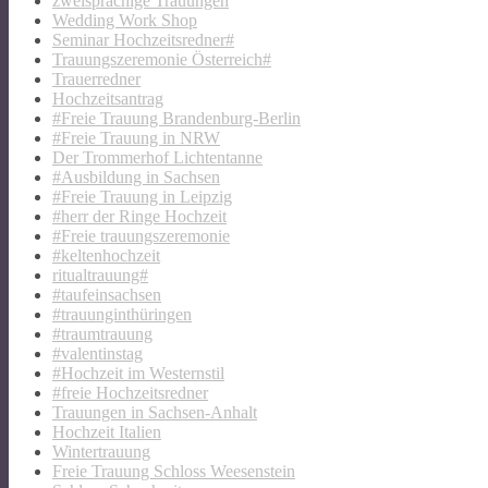
zweisprachige Trauungen
Wedding Work Shop
Seminar Hochzeitsredner#
Trauungszeremonie Österreich#
Trauerredner
Hochzeitsantrag
#Freie Trauung Brandenburg-Berlin
#Freie Trauung in NRW
Der Trommerhof Lichtentanne
#Ausbildung in Sachsen
#Freie Trauung in Leipzig
#herr der Ringe Hochzeit
#Freie trauungszeremonie
#keltenhochzeit
ritualtrauung#
#taufeinsachsen
#trauunginthüringen
#traumtrauung
#valentinstag
#Hochzeit im Westernstil
#freie Hochzeitsredner
Trauungen in Sachsen-Anhalt
Hochzeit Italien
Wintertrauung
Freie Trauung Schloss Weesenstein