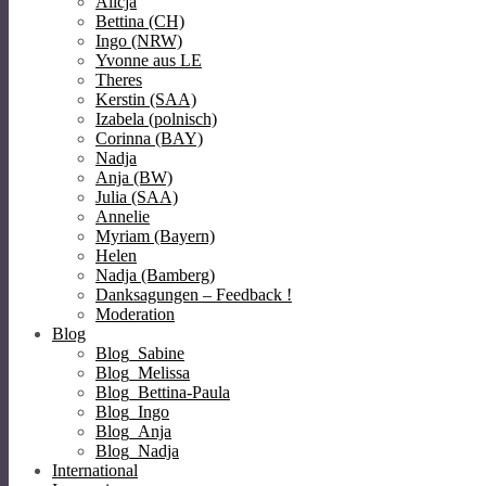
Alicja
Bettina (CH)
Ingo (NRW)
Yvonne aus LE
Theres
Kerstin (SAA)
Izabela (polnisch)
Corinna (BAY)
Nadja
Anja (BW)
Julia (SAA)
Annelie
Myriam (Bayern)
Helen
Nadja (Bamberg)
Danksagungen – Feedback !
Moderation
Blog
Blog_Sabine
Blog_Melissa
Blog_Bettina-Paula
Blog_Ingo
Blog_Anja
Blog_Nadja
International