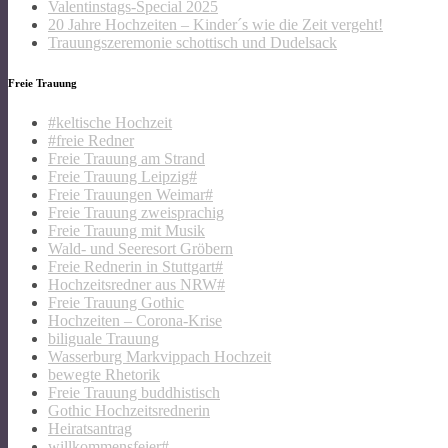
Valentinstags-Special 2025
20 Jahre Hochzeiten – Kinder´s wie die Zeit vergeht!
Trauungszeremonie schottisch und Dudelsack
Freie Trauung
#keltische Hochzeit
#freie Redner
Freie Trauung am Strand
Freie Trauung Leipzig#
Freie Trauungen Weimar#
Freie Trauung zweisprachig
Freie Trauung mit Musik
Wald- und Seeresort Gröbern
Freie Rednerin in Stuttgart#
Hochzeitsredner aus NRW#
Freie Trauung Gothic
Hochzeiten – Corona-Krise
biliguale Trauung
Wasserburg Markvippach Hochzeit
bewegte Rhetorik
Freie Trauung buddhistisch
Gothic Hochzeitsrednerin
Heiratsantrag
willkommensfeier#