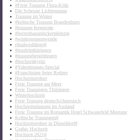
#Freie Trauung Flora-Köln
Die Scheune Lichtentanne
Trauung im Winter
#keltische Trauung Brandenburg
#trauung feengrotte
#herrenhausmöckernleipzig
#wintersonnenwende
ritualweddings#
#traufeinthüringen
#trauungbeigöttingen
#hochzeitkyritz
#Valentinstags-Special
#Franchising freier Redner
Hochzeitsredner
Freie Trauung am Meer
Freie Trauungen Thüringen
Winterhochzeit
Freie Trauung deutsch/chinesisch
Hochzeitsplanung im Ausland
Freie Trauung im Romantik Hotel Schwanefeld Meerane
Keltische Trauungen#
Hochzeitsredner in Düsseldorf#
Gothic Hochzeit
Hochzeit 2021#