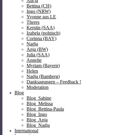
Alicja
Bettina (CH)
Ingo (NRW)
Yvonne aus LE
Theres
Kerstin (SAA)
Izabela (polnisch)
Corinna (BAY)
Nadja
Anja (BW)
Julia (SAA)
Annelie
Myriam (Bayern)
Helen
Nadja (Bamberg)
Danksagungen – Feedback !
Moderation
Blog
Blog_Sabine
Blog_Melissa
Blog_Bettina-Paula
Blog_Ingo
Blog_Anja
Blog_Nadja
International