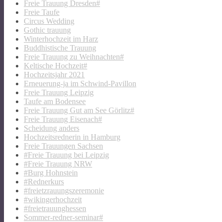
Freie Trauung Dresden#
Freie Taufe
Circus Wedding
Gothic trauung
Winterhochzeit im Harz
Buddhistische Trauung
Freie Trauung zu Weihnachten#
Keltische Hochzeit#
Hochzeitsjahr 2021
Erneuerung-ja im Schwind-Pavillon
Freie Trauung Leipzig
Taufe am Bodensee
Freie Trauung Gut am See Görlitz#
Freie Trauung Eisenach#
Scheidung anders
Hochzeitsrednerin in Hamburg
Freie Trauungen Sachsen
#Freie Trauung bei Leipzig
#Freie Trauung NRW
#Burg Hohnstein
#Rednerkurs
#freietzrauungszeremonie
#wikingerhochzeit
#freietrauunghessen
Sommer-redner-seminar#