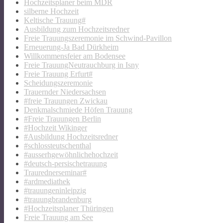
Hochzeitsplaner beim MDR
silberne Hochzeit
Keltische Trauung#
Ausbildung zum Hochzeitsredner
Freie Trauungszeremonie im Schwind-Pavillon
Erneuerung-Ja Bad Dürkheim
Willkommensfeier am Bodensee
Freie TrauungNeutrauchburg in Isny
Freie Trauung Erfurt#
Scheidungszeremonie
Trauernder Niedersachsen
#freie Trauungen Zwickau
Denkmalschmiede Höfen Trauung
#Freie Trauungen Berlin
#Hochzeit Wikinger
#Ausbildung Hochzeitsredner
#schlossteutschenthal
#ausserhgewöhnlichehochzeit
#deutsch-persischetrauung
Traurednerseminar#
#ardmediathek
#trauungeninleipzig
#trauungbrandenburg
#Hochzeitsplaner Thüringen
Freie Trauung am See