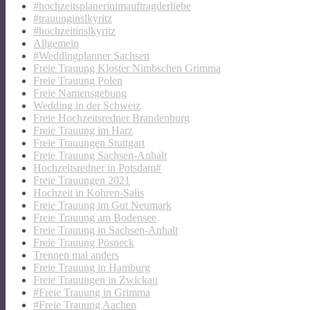
#hochzeitsplanerinimauftragderliebe
#trauunginslkyritz
#hochzeitinslkyritz
Allgemein
#Weddingplanner Sachsen
Freie Trauung Kloster Nimbschen Grimma
Freie Trauung Polen
Freie Namensgebung
Wedding in der Schweiz
Freie Hochzeitsredner Brandenburg
Freie Trauung im Harz
Freie Trauungen Stuttgart
Freie Trauung Sachsen-Anhalt
Hochzeitsredner in Potsdam#
Freie Trauungen 2021
Hochzeit in Kohren-Salis
Freie Trauung im Gut Neumark
Freie Trauung am Bodensee
Freie Trauung in Sachsen-Anhalt
Freie Trauung Pösneck
Trennen mal anders
Freie Trauung in Hamburg
Freie Trauungen in Zwickau
#Freie Trauung in Grimma
#Freie Trauung Aachen