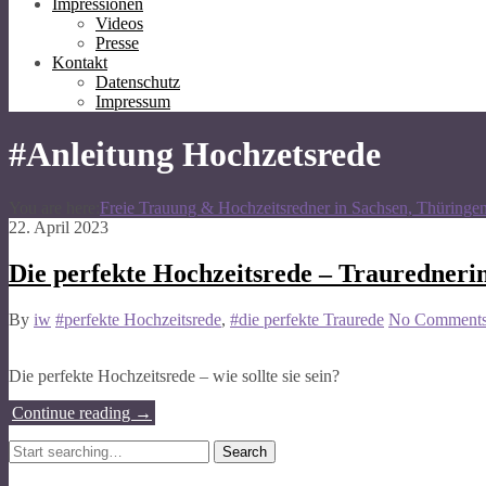
Impressionen
Videos
Presse
Kontakt
Datenschutz
Impressum
#Anleitung Hochzetsrede
You are here:
Freie Trauung & Hochzeitsredner in Sachsen, Thüringe
22. April 2023
Die perfekte Hochzeitsrede – Trauredneri
By
iw
#perfekte Hochzeitsrede
,
#die perfekte Traurede
No Comment
Die perfekte Hochzeitsrede – wie sollte sie sein?
Continue reading
→
Search
for: