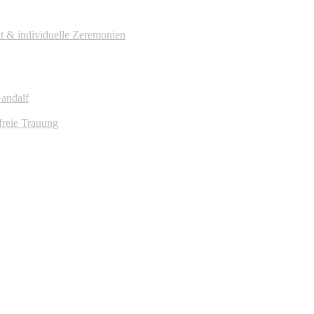
it & individuelle Zeremonien
Gandalf
freie Trauung