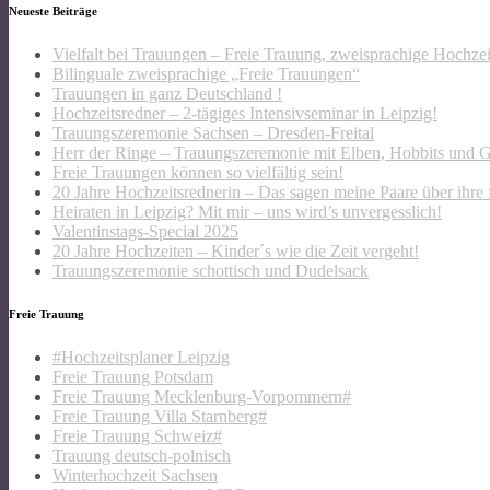
Neueste Beiträge
Vielfalt bei Trauungen – Freie Trauung, zweisprachige Hochze
Bilinguale zweisprachige „Freie Trauungen“
Trauungen in ganz Deutschland !
Hochzeitsredner – 2-tägiges Intensivseminar in Leipzig!
Trauungszeremonie Sachsen – Dresden-Freital
Herr der Ringe – Trauungszeremonie mit Elben, Hobbits und 
Freie Trauungen können so vielfältig sein!
20 Jahre Hochzeitsrednerin – Das sagen meine Paare über ihre 
Heiraten in Leipzig? Mit mir – uns wird’s unvergesslich!
Valentinstags-Special 2025
20 Jahre Hochzeiten – Kinder´s wie die Zeit vergeht!
Trauungszeremonie schottisch und Dudelsack
Freie Trauung
#Hochzeitsplaner Leipzig
Freie Trauung Potsdam
Freie Trauung Mecklenburg-Vorpommern#
Freie Trauung Villa Starnberg#
Freie Trauung Schweiz#
Trauung deutsch-polnisch
Winterhochzeit Sachsen