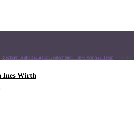
n, Sachsen-Anhalt & ganz Deutschland – Ines Wirth & Team
>
#Anleit
n Ines Wirth
s