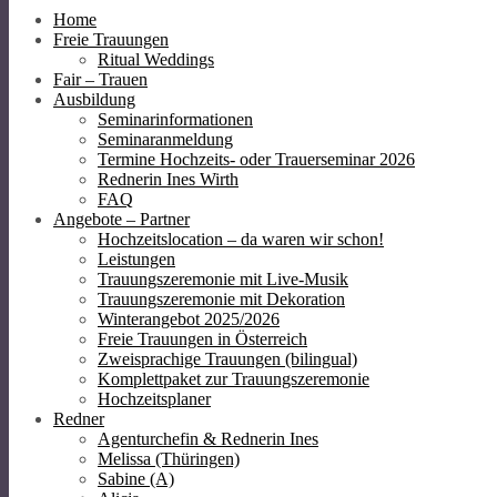
Home
Freie Trauungen
Ritual Weddings
Fair – Trauen
Ausbildung
Seminarinformationen
Seminaranmeldung
Termine Hochzeits- oder Trauerseminar 2026
Rednerin Ines Wirth
FAQ
Angebote – Partner
Hochzeitslocation – da waren wir schon!
Leistungen
Trauungszeremonie mit Live-Musik
Trauungszeremonie mit Dekoration
Winterangebot 2025/2026
Freie Trauungen in Österreich
Zweisprachige Trauungen (bilingual)
Komplettpaket zur Trauungszeremonie
Hochzeitsplaner
Redner
Agenturchefin & Rednerin Ines
Melissa (Thüringen)
Sabine (A)