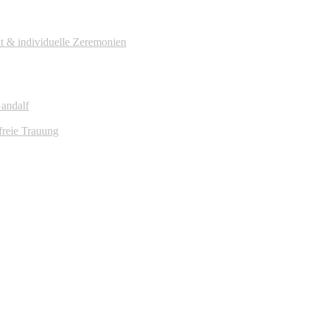
it & individuelle Zeremonien
Gandalf
freie Trauung