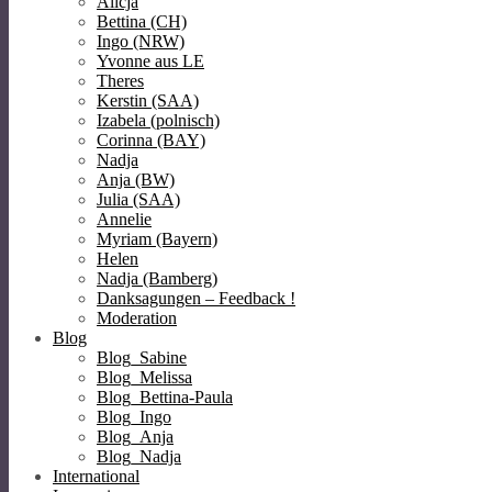
Alicja
Bettina (CH)
Ingo (NRW)
Yvonne aus LE
Theres
Kerstin (SAA)
Izabela (polnisch)
Corinna (BAY)
Nadja
Anja (BW)
Julia (SAA)
Annelie
Myriam (Bayern)
Helen
Nadja (Bamberg)
Danksagungen – Feedback !
Moderation
Blog
Blog_Sabine
Blog_Melissa
Blog_Bettina-Paula
Blog_Ingo
Blog_Anja
Blog_Nadja
International