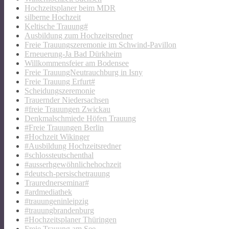
Hochzeitsplaner beim MDR
silberne Hochzeit
Keltische Trauung#
Ausbildung zum Hochzeitsredner
Freie Trauungszeremonie im Schwind-Pavillon
Erneuerung-Ja Bad Dürkheim
Willkommensfeier am Bodensee
Freie TrauungNeutrauchburg in Isny
Freie Trauung Erfurt#
Scheidungszeremonie
Trauernder Niedersachsen
#freie Trauungen Zwickau
Denkmalschmiede Höfen Trauung
#Freie Trauungen Berlin
#Hochzeit Wikinger
#Ausbildung Hochzeitsredner
#schlossteutschenthal
#ausserhgewöhnlichehochzeit
#deutsch-persischetrauung
Traurednerseminar#
#ardmediathek
#trauungeninleipzig
#trauungbrandenburg
#Hochzeitsplaner Thüringen
Freie Trauung am See