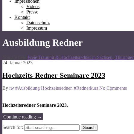
Impressionen
Videos
Presse
Kontakt
Datenschutz
Impressum
Ausbildung Redner
You are here:
Freie Trauung & Hochzeitsredner in Sachsen, Thüringe
24. Januar 2023
Hochzeits-Redner-Seminare 2023
By
iw
#Ausbildung Hochzeitsredner
,
#Rednerkurs
No Comments
Hochzeitsredner Seminare 2023.
Continue reading
→
Search for: