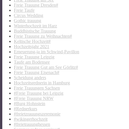
Freie Trauung Dresden#
Freie Taufe
Circus Wedding
Gothic trauung
Winterhochzeit im Harz
Buddhistische Trauung
Freie Trauung zu Weihnachten#
Keltische Hochzeit#
Hochzeitsjahr 2021
Erneuerung-ja im Schwind-Pavillon
Freie Trauung Leipzig
Taufe am Bodensee
Freie Trauung Gut am See Görlitz#
Freie Trauung Eisenach#
Scheidung anders
Hochzeitsrednerin in Hamburg
Freie Trauungen Sachsen
#Freie Trauung bei Leipzig
#Freie Trauung NRW
#Burg Hohnstein
#Rednerkurs
#freietzrauungszeremonie
#wikingerhochzeit
#freietrauunghessen