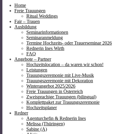
Home
Freie Trauungen
Ritual Weddings
Fair – Trauen
Ausbildung
Seminarinformationen
Seminaranmeldung
Termine Hochzeits- oder Trauerseminar 2026
Rednerin Ines Wirth
FAQ
Angebote – Partner
Hochzeitslocation – da waren wir schon!
Leistungen
Trauungszeremonie mit Live-Musik
Trauungszeremonie mit Dekoration
Winterangebot 2025/2026
Freie Trauungen in Österreich
Zweisprachige Trauungen (bilingual)
Komplettpaket zur Trauungszeremonie
Hochzeitsplaner
Redner
Agenturchefin & Rednerin Ines
Melissa (Thüringen)
Sabine (A)