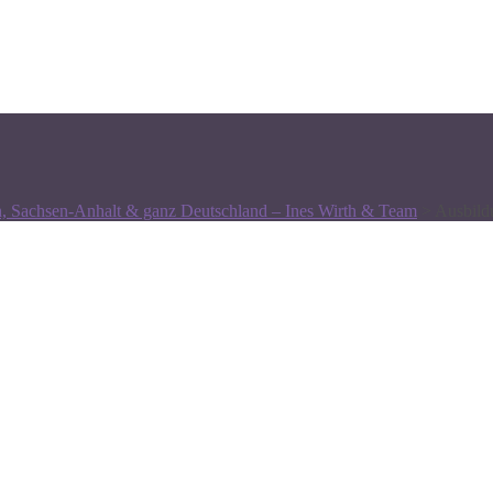
n, Sachsen-Anhalt & ganz Deutschland – Ines Wirth & Team
>
Ausbild