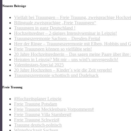
Neueste Beiträge
Vielfalt bei Trauungen – Freie Trauung, zweisprachige Hochze
Bilinguale zweisprachige „Freie Trauungen“
Trauungen in ganz Deutschland !
Hochzeitsredner – 2-tägiges Intensivseminar in Leipzig!
Trauungszeremonie Sachsen – Dresden-Freital
Herr der Ringe – Trauungszeremonie mit Elben, Hobbits und 
Freie Trauungen können so vielfältig sein!
20 Jahre Hochzeitsrednerin – Das sagen meine Paare über ihre 
Heiraten in Leipzig? Mit mir – uns wird’s unvergesslich!
Valentinstags-Special 2025
20 Jahre Hochzeiten – Kinder´s wie die Zeit vergeht!
Trauungszeremonie schottisch und Dudelsack
Freie Trauung
#Hochzeitsplaner Leipzig
Freie Trauung Potsdam
Freie Trauung Mecklenburg-Vorpommern#
Freie Trauung Villa Starnberg#
Freie Trauung Schweiz#
Trauung deutsch-polnisch
Winterhochzeit Sachsen