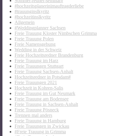
Sommer-redner-seminar#
#hochzeitsplanerinimauftragderliebe
#trauunginslkyritz
#hochzeitinslkyritz
Allgemein
#Weddingplanner Sachsen
Freie Trauung Kloster Nimbschen Grimma
Freie Trauung Polen
Freie Namensgebung
Wedding in der Schweiz
Freie Hochzeitsredner Brandenburg
Freie Trauung im Harz
Freie Trauungen Stuttgart
Freie Trauung Sachsen-Anhalt
Hochzeitsredner in Potsdam#
Freie Trauungen 2021
Hochzeit in Kohren-Salis
Freie Trauung im Gut Neumark
Freie Trauung am Bodensee
Freie Trauung in Sachsen-Anhalt
Freie Trauung Pösneck
Trennen mal anders
Freie Trauung in Hamburg
Freie Trauungen in Zwickau
#Freie Trauung in Grimma