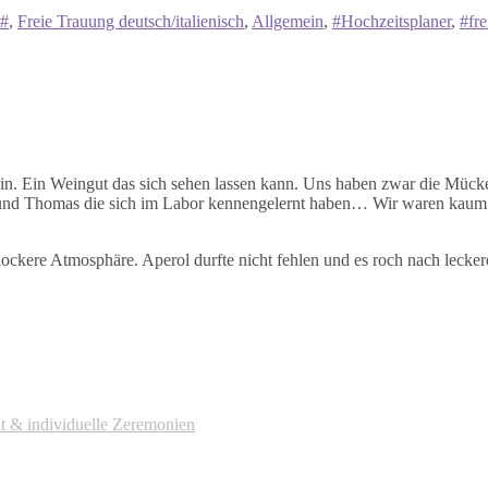
t#
,
Freie Trauung deutsch/italienisch
,
Allgemein
,
#Hochzeitsplaner
,
#fr
n. Ein Weingut das sich sehen lassen kann. Uns haben zwar die Mücke 
a und Thomas die sich im Labor kennengelernt haben… Wir waren kaum
lockere Atmosphäre. Aperol durfte nicht fehlen und es roch nach lecke
it & individuelle Zeremonien