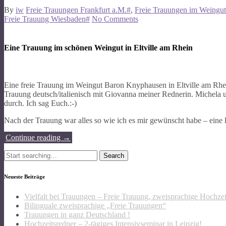
By
iw
Freie Trauungen Frankfurt a.M.#
,
Freie Trauungen im Weingu
Freie Trauung Wiesbaden#
No Comments
Eine Trauung im schönen Weingut in Eltville am Rhein
Eine freie Trauung im Weingut Baron Knyphausen in Eltville am Rhei
Trauung deutsch/italienisch mit Giovanna meiner Rednerin. Michel
durch. Ich sag Euch.:-)
Nach der Trauung war alles so wie ich es mir gewünscht habe – eine 
Continue reading
→
Search
for:
Neueste Beiträge
Vielfalt bei Trauungen – Freie Trauung, zweisprachige Hochze
Bilinguale zweisprachige „Freie Trauungen“
Trauungen in ganz Deutschland !
Hochzeitsredner – 2-tägiges Intensivseminar in Leipzig!