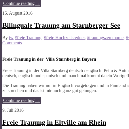
Continue reading
→
15. August 2016
Bilinguale Trauung am Starnberger See
By
iw
#freie Trauung
,
#freie Hochzeitsredner
,
#trauungszeremonie
,
#
Comments
Freie Trauung in der Villa Starnberg in Bayern
Freie Trauung in der Villa Starnberg deutsch / englisch. Petra & Ant
deutsch, englisch und spanisch und manchmal kommt da ein Wortgeflech
Die Trauung haben wir nur in Englisch vorgetragen und in Finnland 
zu sprechen und das ist mir auch ganz gut gelungen.
Continue reading
→
9. Juli 2016
Freie Trauung in Eltville am Rhein