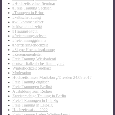
#Hochzeitsredner Seminar
#Freie Trauung Sachsen
#Trauugen in Erfurt
#keltischetrauung
#willkommensfeier
keltischehochzeit#
#Trauung-lgbtg
#freietrauungsachsen
#freietrauunggrimma
#herrderringehochzeit
#Skype Hochzeitsplanung
#Zeremonienleiter
Freie Trauung Wiesbaden#
deutsch-italienische Trauungen#
Winterhochzeit Südharz
Moderation
Hochzeitsmesse Moritzburg/Dresden 24.09.2017
Freie Trauung englisch
Freie Trauungen Berlin#
Ausbildung zum Redner
Zweisprachige Trauung in Berlin
Freie TRauungen in Leipzig
Freie Trauung in Leipzig
Hochzeitssaison 2022
Freie Trauung baden Württemberg#