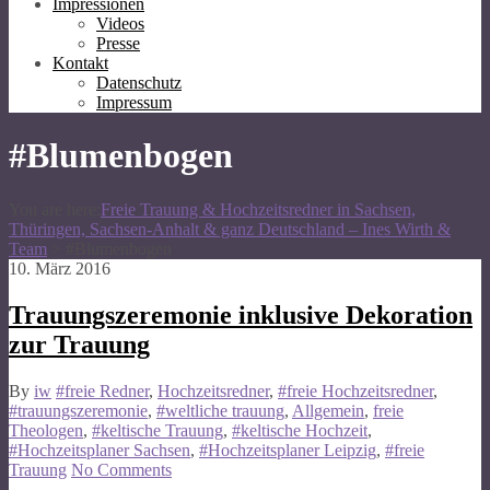
Impressionen
Videos
Presse
Kontakt
Datenschutz
Impressum
#Blumenbogen
You are here:
Freie Trauung & Hochzeitsredner in Sachsen,
Thüringen, Sachsen-Anhalt & ganz Deutschland – Ines Wirth &
Team
>
#Blumenbogen
10. März 2016
Trauungszeremonie inklusive Dekoration
zur Trauung
By
iw
#freie Redner
,
Hochzeitsredner
,
#freie Hochzeitsredner
,
#trauungszeremonie
,
#weltliche trauung
,
Allgemein
,
freie
Theologen
,
#keltische Trauung
,
#keltische Hochzeit
,
#Hochzeitsplaner Sachsen
,
#Hochzeitsplaner Leipzig
,
#freie
Trauung
No Comments