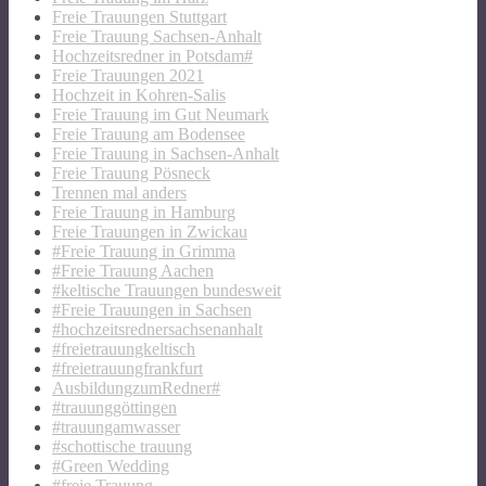
Freie Trauungen Stuttgart
Freie Trauung Sachsen-Anhalt
Hochzeitsredner in Potsdam#
Freie Trauungen 2021
Hochzeit in Kohren-Salis
Freie Trauung im Gut Neumark
Freie Trauung am Bodensee
Freie Trauung in Sachsen-Anhalt
Freie Trauung Pösneck
Trennen mal anders
Freie Trauung in Hamburg
Freie Trauungen in Zwickau
#Freie Trauung in Grimma
#Freie Trauung Aachen
#keltische Trauungen bundesweit
#Freie Trauungen in Sachsen
#hochzeitsrednersachsenanhalt
#freietrauungkeltisch
#freietrauungfrankfurt
AusbildungzumRedner#
#trauunggöttingen
#trauungamwasser
#schottische trauung
#Green Wedding
#freie Trauung