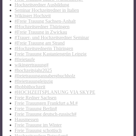
Hochzeitsredner Ausbildung
Seminar Hochzeitredner in Italien
Wikinger Hochzeit
#Freie Trauung Sachsen-Anhalt
#Hochzeitsredner Thüringen
#Freie Trauung in Zwickau
#Trauer- und Hochzeitsredner Seminar
#Freie Trauung am Strand
#Hochzeitsrednerin Thüringen
Freie Trauung Kastaniengrün Leipzig
#freietaufe
wikingertrauung#
#hochzeitsjahr2025
#freietrauungannabergbuchholz
#freietrauungleipzig
#hobbithochzeit
#HOCHZEITSPLANUNG VIA SKYPE
Freie Redner Sachsen
Freie Trauungen Frankfurt a.M.#
Freie Trauung Berlin#
Freie Trauung deutsch-russisch#
Hausmessen
Freie Trauung im Winter
Freie Trauung schottisch
Hochzeitsredner Potzsdam#