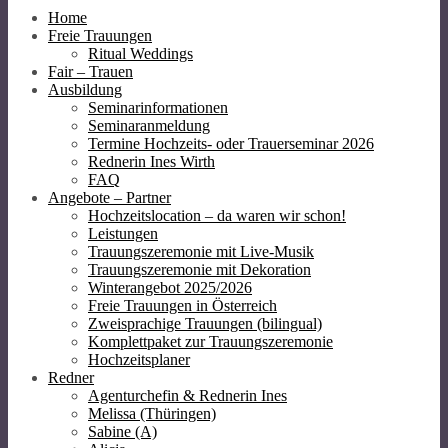
Home
Freie Trauungen
Ritual Weddings
Fair – Trauen
Ausbildung
Seminarinformationen
Seminaranmeldung
Termine Hochzeits- oder Trauerseminar 2026
Rednerin Ines Wirth
FAQ
Angebote – Partner
Hochzeitslocation – da waren wir schon!
Leistungen
Trauungszeremonie mit Live-Musik
Trauungszeremonie mit Dekoration
Winterangebot 2025/2026
Freie Trauungen in Österreich
Zweisprachige Trauungen (bilingual)
Komplettpaket zur Trauungszeremonie
Hochzeitsplaner
Redner
Agenturchefin & Rednerin Ines
Melissa (Thüringen)
Sabine (A)