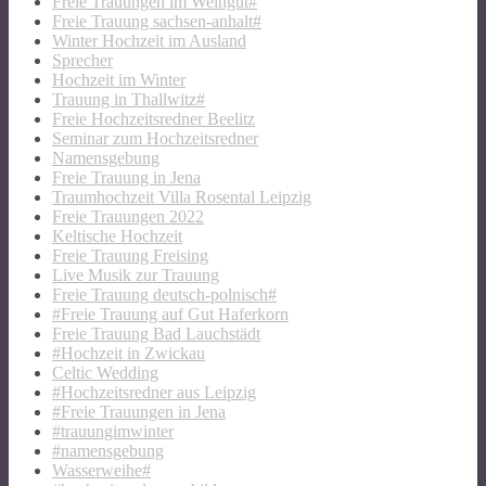
Freie Trauungen im Weingut#
Freie Trauung sachsen-anhalt#
Winter Hochzeit im Ausland
Sprecher
Hochzeit im Winter
Trauung in Thallwitz#
Freie Hochzeitsredner Beelitz
Seminar zum Hochzeitsredner
Namensgebung
Freie Trauung in Jena
Traumhochzeit Villa Rosental Leipzig
Freie Trauungen 2022
Keltische Hochzeit
Freie Trauung Freising
Live Musik zur Trauung
Freie Trauung deutsch-polnisch#
#Freie Trauung auf Gut Haferkorn
Freie Trauung Bad Lauchstädt
#Hochzeit in Zwickau
Celtic Wedding
#Hochzeitsredner aus Leipzig
#Freie Trauungen in Jena
#trauungimwinter
#namensgebung
Wasserweihe#