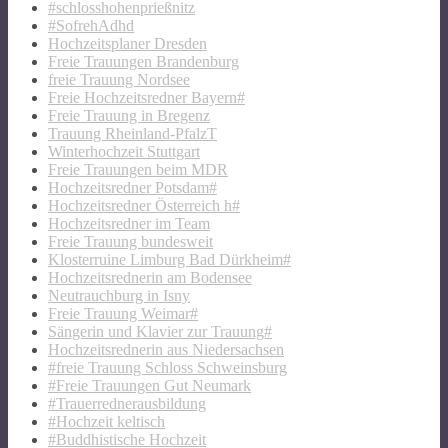
#schlosshohenprießnitz
#SofrehAdhd
Hochzeitsplaner Dresden
Freie Trauungen Brandenburg
freie Trauung Nordsee
Freie Hochzeitsredner Bayern#
Freie Trauung in Bregenz
Trauung Rheinland-PfalzT
Winterhochzeit Stuttgart
Freie Trauungen beim MDR
Hochzeitsredner Potsdam#
Hochzeitsredner Österreich h#
Hochzeitsredner im Team
Freie Trauung bundesweit
Klosterruine Limburg Bad Dürkheim#
Hochzeitsrednerin am Bodensee
Neutrauchburg in Isny
Freie Trauung Weimar#
Sängerin und Klavier zur Trauung#
Hochzeitsrednerin aus Niedersachsen
#freie Trauung Schloss Schweinsburg
#Freie Trauungen Gut Neumark
#Trauerrednerausbildung
#Hochzeit keltisch
#Buddhistische Hochzeit