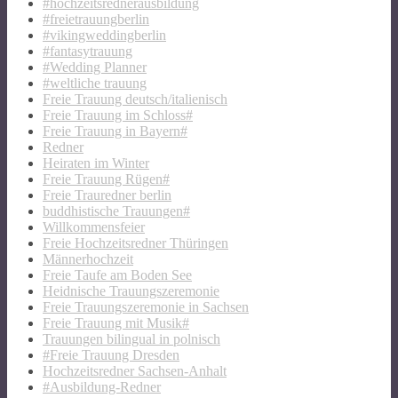
#hochzeitsrednerausbildung
#freietrauungberlin
#vikingweddingberlin
#fantasytrauung
#Wedding Planner
#weltliche trauung
Freie Trauung deutsch/italienisch
Freie Trauung im Schloss#
Freie Trauung in Bayern#
Redner
Heiraten im Winter
Freie Trauung Rügen#
Freie Trauredner berlin
buddhistische Trauungen#
Willkommensfeier
Freie Hochzeitsredner Thüringen
Männerhochzeit
Freie Taufe am Boden See
Heidnische Trauungszeremonie
Freie Trauungszeremonie in Sachsen
Freie Trauung mit Musik#
Trauungen bilingual in polnisch
#Freie Trauung Dresden
Hochzeitsredner Sachsen-Anhalt
#Ausbildung-Redner