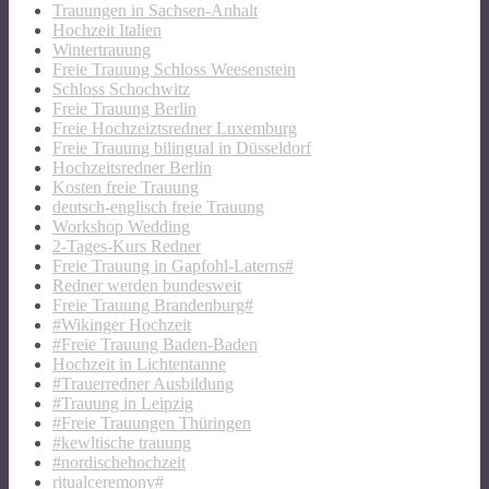
Trauungen in Sachsen-Anhalt
Hochzeit Italien
Wintertrauung
Freie Trauung Schloss Weesenstein
Schloss Schochwitz
Freie Trauung Berlin
Freie Hochzeiztsredner Luxemburg
Freie Trauung bilingual in Düsseldorf
Hochzeitsredner Berlin
Kosten freie Trauung
deutsch-englisch freie Trauung
Workshop Wedding
2-Tages-Kurs Redner
Freie Trauung in Gapfohl-Laterns#
Redner werden bundesweit
Freie Trauung Brandenburg#
#Wikinger Hochzeit
#Freie Trauung Baden-Baden
Hochzeit in Lichtentanne
#Trauerredner Ausbildung
#Trauung in Leipzig
#Freie Trauungen Thüringen
#kewltische trauung
#nordischehochzeit
ritualceremony#