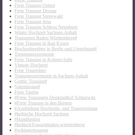
Freie Trauung Ostsee
Freie Trauung Dessau
Freie Trauung Spreewald
Freie Trauung Jena
Freie Trauung Schloss Neunburg
Winter Hochzeit Sachsen-Anhalt
Trauungen Baden Württemberg#
Freie Trauung in Bad Kösen
Hochzeitsredner in Berlin und Umgebung#
Trennungszeremonie
Freie Trauung in Kohren-Salis
Vintage Hochzeit
Freie Trauredner
Trauungszeremonie in Sachsen-Anhalt
Gothic Trauung#
Valentinstag#
Freie Taufen
#Freie Trauungen Denkmalhof Schlagwitz
#Freie Trauung in den Bergen
#Ausbildung Hochzeits- und Trauerseminar
#keltische Hochzeit Sachsen
#Handfasting
#keltischTrauungbaden-würrtemberg
#wikingertrauung