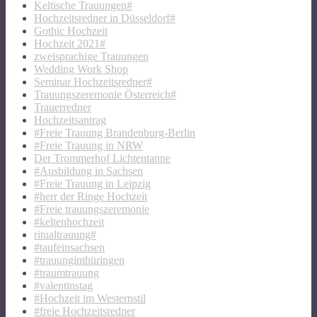
Keltische Trauungen#
Hochzeitsredner in Düsseldorf#
Gothic Hochzeit
Hochzeit 2021#
zweisprachige Trauungen
Wedding Work Shop
Seminar Hochzeitsredner#
Trauungszeremonie Österreich#
Trauerredner
Hochzeitsantrag
#Freie Trauung Brandenburg-Berlin
#Freie Trauung in NRW
Der Trommerhof Lichtentanne
#Ausbildung in Sachsen
#Freie Trauung in Leipzig
#herr der Ringe Hochzeit
#Freie trauungszeremonie
#keltenhochzeit
ritualtrauung#
#taufeinsachsen
#trauunginthüringen
#traumtrauung
#valentinstag
#Hochzeit im Westernstil
#freie Hochzeitsredner