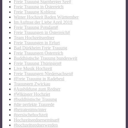
Freie Trauung Starnberger See#
Freie Trauung in Österreich
Freie Trauung Koblenz
Winter Hochzeit Baden Württember
Im Auftrag der Liebe April 2019
Freie Trauung Potsdam#
Freie Trauungen in Österreich#
Team Hochzeitsredner
Freie Trauungen in Erfurt
Bad Dürkheim Freie Trauung
Freie Trauungen Österreich
Buddhistische Trauung bundesweit
Freie Trauung Thüringen#
Live Musik Hochzeit
Freie Trauungen Niedersachsen#
#Freie Trauung in Radebeul
Trauungen Zwickau
#Ausbildung zum Redner
#Wikinger Hochziet
#buddhistische Trauung
#die perfekte Traurede
#heiratenimwinter
#persischehochzeit
Hochzeitsrednerseminar#
#hochzeitsrednerwerden