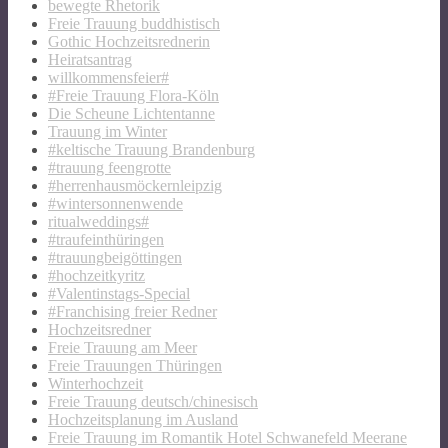
bewegte Rhetorik
Freie Trauung buddhistisch
Gothic Hochzeitsrednerin
Heiratsantrag
willkommensfeier#
#Freie Trauung Flora-Köln
Die Scheune Lichtentanne
Trauung im Winter
#keltische Trauung Brandenburg
#trauung feengrotte
#herrenhausmöckernleipzig
#wintersonnenwende
ritualweddings#
#traufeinthüringen
#trauungbeigöttingen
#hochzeitkyritz
#Valentinstags-Special
#Franchising freier Redner
Hochzeitsredner
Freie Trauung am Meer
Freie Trauungen Thüringen
Winterhochzeit
Freie Trauung deutsch/chinesisch
Hochzeitsplanung im Ausland
Freie Trauung im Romantik Hotel Schwanefeld Meerane