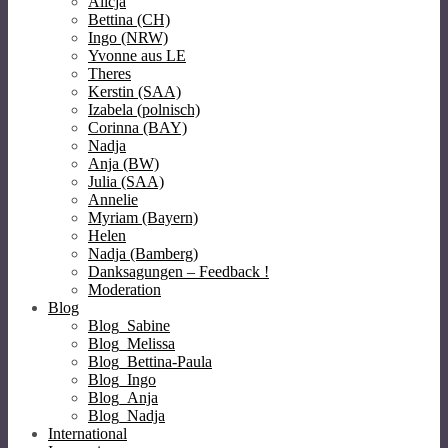
Alicja
Bettina (CH)
Ingo (NRW)
Yvonne aus LE
Theres
Kerstin (SAA)
Izabela (polnisch)
Corinna (BAY)
Nadja
Anja (BW)
Julia (SAA)
Annelie
Myriam (Bayern)
Helen
Nadja (Bamberg)
Danksagungen – Feedback !
Moderation
Blog
Blog_Sabine
Blog_Melissa
Blog_Bettina-Paula
Blog_Ingo
Blog_Anja
Blog_Nadja
International