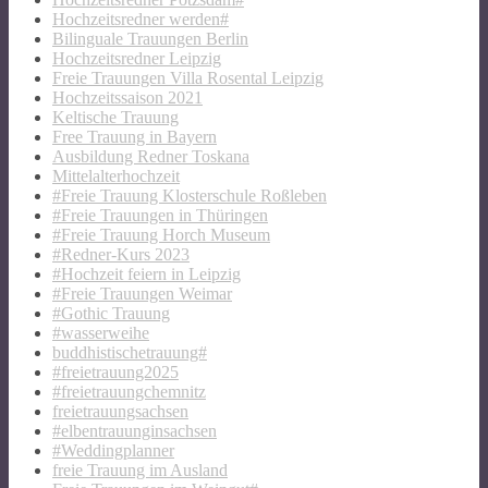
Hochzeitsredner werden#
Bilinguale Trauungen Berlin
Hochzeitsredner Leipzig
Freie Trauungen Villa Rosental Leipzig
Hochzeitssaison 2021
Keltische Trauung
Free Trauung in Bayern
Ausbildung Redner Toskana
Mittelalterhochzeit
#Freie Trauung Klosterschule Roßleben
#Freie Trauungen in Thüringen
#Freie Trauung Horch Museum
#Redner-Kurs 2023
#Hochzeit feiern in Leipzig
#Freie Trauungen Weimar
#Gothic Trauung
#wasserweihe
buddhistischetrauung#
#freietrauung2025
#freietrauungchemnitz
freietrauungsachsen
#elbentrauunginsachsen
#Weddingplanner
freie Trauung im Ausland