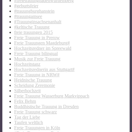
#freietrauungbadenwürttemberg
#geburtsfeier
#trauungburghanstein
#trauungamsee
#Trauunginsachsenanhalt
#keltische Trauung
freie trauungen 2015
Freie Trauung in Prerow
Freie Trauungen Magdeburg#
Hochzeitsredner im Spreewald
Freie Trauung bilingual
Musik zur Freie Trauung
Hochzeitstanz
Hochzeitsrednerin aus Stuttgart#
Freie Trauung in NRW#
Heidnische Trauung
Scheidung Zeremonie
Silberhochzeit
Freie Trauung Wasserburg Markvippach
Felix Behm
Buddhistische Trauung in Dresden
Freie Trauung schwarz
Tag der Liebe
Taufen weltlich
Freie Trauungen in Köln