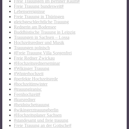
Freie Trauungen im Berliner Raum#
Freie Trauung bundesweit#
Lebensereignisse
Freie Trauung in Thüringen
gleichgeschlechtliche Trauung
Rednerin am Bodensee
Buddhistische Trauung in Leipzig
Trauungen in Sachsen – Lossa
Hochzeitsredner und Musik
Trauungen polnisch
#Freie Trauung Villa Sorgenfrei
Freie Redner Zwickau
#Hochzeitsrednerseminar
#Wikinger Trauung
#Winterhochzeit
#perfekte Hochzeitsrede
#hochzeitimwinter
#trauungiranisc
Feenhochzeit#
#kursredner
#heidnischetrauung
#wikingerztrauungberlin
#Hochzeitsplaner Sachsen
#standesamt und freie trauung
Freie Trauung an der Gotische#