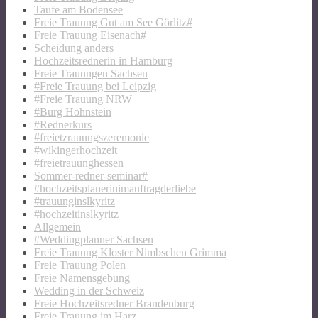
Taufe am Bodensee
Freie Trauung Gut am See Görlitz#
Freie Trauung Eisenach#
Scheidung anders
Hochzeitsrednerin in Hamburg
Freie Trauungen Sachsen
#Freie Trauung bei Leipzig
#Freie Trauung NRW
#Burg Hohnstein
#Rednerkurs
#freietzrauungszeremonie
#wikingerhochzeit
#freietrauunghessen
Sommer-redner-seminar#
#hochzeitsplanerinimauftragderliebe
#trauunginslkyritz
#hochzeitinslkyritz
Allgemein
#Weddingplanner Sachsen
Freie Trauung Kloster Nimbschen Grimma
Freie Trauung Polen
Freie Namensgebung
Wedding in der Schweiz
Freie Hochzeitsredner Brandenburg
Freie Trauung im Harz