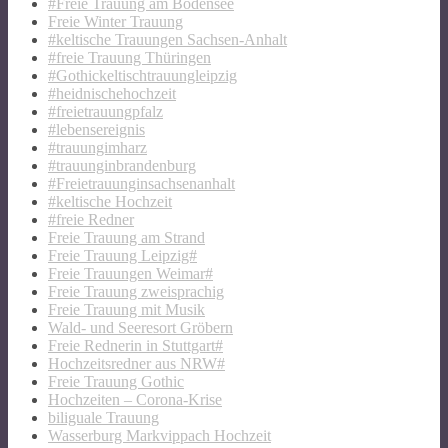
#Freie Trauung am Bodensee
Freie Winter Trauung
#keltische Trauungen Sachsen-Anhalt
#freie Trauung Thüringen
#Gothickeltischtrauungleipzig
#heidnischehochzeit
#freietrauungpfalz
#lebensereignis
#trauungimharz
#trauunginbrandenburg
#Freietrauunginsachsenanhalt
#keltische Hochzeit
#freie Redner
Freie Trauung am Strand
Freie Trauung Leipzig#
Freie Trauungen Weimar#
Freie Trauung zweisprachig
Freie Trauung mit Musik
Wald- und Seeresort Gröbern
Freie Rednerin in Stuttgart#
Hochzeitsredner aus NRW#
Freie Trauung Gothic
Hochzeiten – Corona-Krise
biliguale Trauung
Wasserburg Markvippach Hochzeit