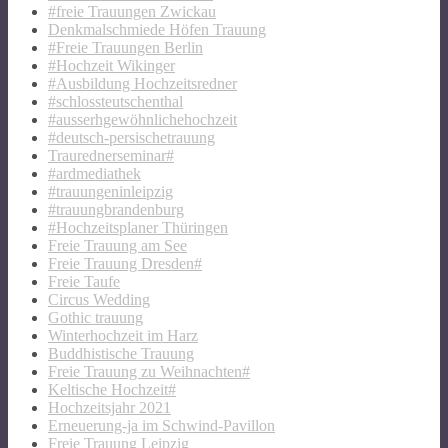
#freie Trauungen Zwickau
Denkmalschmiede Höfen Trauung
#Freie Trauungen Berlin
#Hochzeit Wikinger
#Ausbildung Hochzeitsredner
#schlossteutschenthal
#ausserhgewöhnlichehochzeit
#deutsch-persischetrauung
Traurednerseminar#
#ardmediathek
#trauungeninleipzig
#trauungbrandenburg
#Hochzeitsplaner Thüringen
Freie Trauung am See
Freie Trauung Dresden#
Freie Taufe
Circus Wedding
Gothic trauung
Winterhochzeit im Harz
Buddhistische Trauung
Freie Trauung zu Weihnachten#
Keltische Hochzeit#
Hochzeitsjahr 2021
Erneuerung-ja im Schwind-Pavillon
Freie Trauung Leipzig