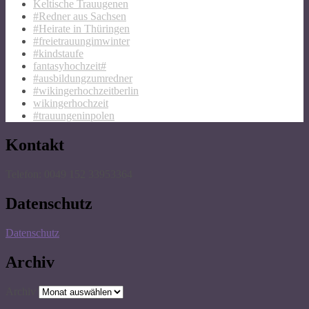
Keltische Trauugenen
#Redner aus Sachsen
#Heirate in Thüringen
#freietrauungimwinter
#kindstaufe
fantasyhochzeit#
#ausbildungzumredner
#wikingerhochzeitberlin
wikingerhochzeit
#trauungeninpolen
Kontakt
Telefon: 0049 152 33953364
Datenschutz
Datenschutz
Archiv
Archiv