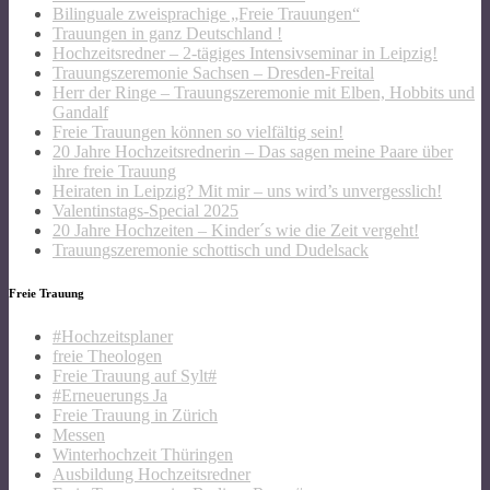
Bilinguale zweisprachige „Freie Trauungen“
Trauungen in ganz Deutschland !
Hochzeitsredner – 2-tägiges Intensivseminar in Leipzig!
Trauungszeremonie Sachsen – Dresden-Freital
Herr der Ringe – Trauungszeremonie mit Elben, Hobbits und
Gandalf
Freie Trauungen können so vielfältig sein!
20 Jahre Hochzeitsrednerin – Das sagen meine Paare über
ihre freie Trauung
Heiraten in Leipzig? Mit mir – uns wird’s unvergesslich!
Valentinstags-Special 2025
20 Jahre Hochzeiten – Kinder´s wie die Zeit vergeht!
Trauungszeremonie schottisch und Dudelsack
Freie Trauung
#Hochzeitsplaner
freie Theologen
Freie Trauung auf Sylt#
#Erneuerungs Ja
Freie Trauung in Zürich
Messen
Winterhochzeit Thüringen
Ausbildung Hochzeitsredner