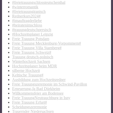
#freietrauungschlossteutschenthal
#winterromantik
#freietrauungiranisch
Rednerkurs2024#
#imauftragderliebe
#heiratenimschloss
#trauungdeutschpersisch
#Hochzeitsplaner Leipzig
Freie Trauung Potsdam
Freie Trauung Mecklenburg-Vorpommern#
Freie Trauung Villa Starnberg#
Freie Trauung Schweiz#
Trauung deutsch-polnisch
Winterhochzeit Sachsen
Hochzeitsplaner beim MDR
silberne Hochzeit
Keltische Trauung#
Ausbildung zum Hochzeitsredner
Freie Trauungszeremonie im Schwind-Pavillon
Erneuerung-Ja Bad Dürkheim
Willkommensfeier am Bodensee
Freie TrauungNeutrauchburg in Isny
Freie Trauung Erfurt#
Scheidungszeremonie
Trauernder Niedersachsen