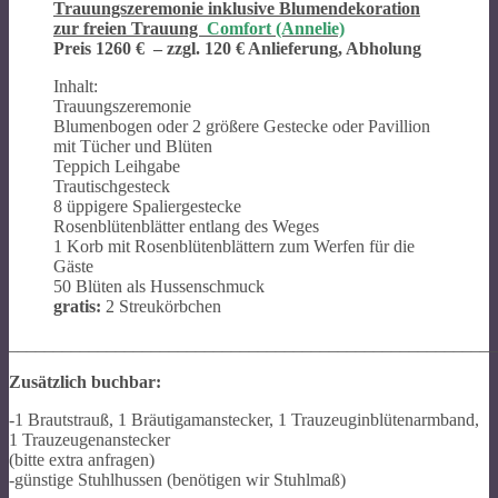
Trauungszeremonie inklusive Blumendekoration
zur freien Trauung
Comfort (Annelie)
Preis 1260 €
– zzgl. 120 € Anlieferung, Abholung
Inhalt:
Trauungszeremonie
Blumenbogen oder 2 größere Gestecke oder Pavillion
mit Tücher und Blüten
Teppich Leihgabe
Trautischgesteck
8 üppigere Spaliergestecke
Rosenblütenblätter entlang des Weges
1 Korb mit Rosenblütenblättern zum Werfen für die
Gäste
50 Blüten als Hussenschmuck
gratis:
2 Streukörbchen
_______________________________________________________
Zusätzlich buchbar:
-1 Brautstrauß, 1 Bräutigamanstecker, 1 Trauzeuginblütenarmband,
1 Trauzeugenanstecker
(bitte extra anfragen)
-günstige Stuhlhussen (benötigen wir Stuhlmaß)