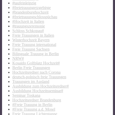
#taufeinleipzig
#freietrauungerzgebirge
#brandenburghochzeit
#freietrauungschlosspüchau
#Hochzeit in Italien
#trauungszeremonie
Schloss Schkopau#
Freie Trauungen in Italien
Winterhochzeit Bayern
Freie Trauung international
Freie Trauung Sachsen
Bilinguale Trauung in Berlin
NRW#
Kosaido Golfplatz Hochzeit#
Berlin Freie Trauungen
Hochzeitsredner nach Corona
deutsch-polnisch freie Trauungen
Trauungen im Ausland
Ausbildung zum Hochzeitsredner#
Ausbildung Hochzeitsseminar#
Seminar Toskana
Hochzeitsredner Brandenburg
#Freie Trauung in Berlin
#Freie Trauung a.d. Mosel
Freie Trauung Lichtentanne