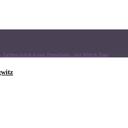
n, Sachsen-Anhalt & ganz Deutschland – Ines Wirth & Team
>
#denkma
witz