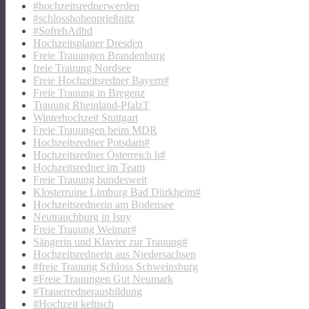
#hochzeitsrednerwerden
#schlosshohenprießnitz
#SofrehAdhd
Hochzeitsplaner Dresden
Freie Trauungen Brandenburg
freie Trauung Nordsee
Freie Hochzeitsredner Bayern#
Freie Trauung in Bregenz
Trauung Rheinland-PfalzT
Winterhochzeit Stuttgart
Freie Trauungen beim MDR
Hochzeitsredner Potsdam#
Hochzeitsredner Österreich h#
Hochzeitsredner im Team
Freie Trauung bundesweit
Klosterruine Limburg Bad Dürkheim#
Hochzeitsrednerin am Bodensee
Neutrauchburg in Isny
Freie Trauung Weimar#
Sängerin und Klavier zur Trauung#
Hochzeitsrednerin aus Niedersachsen
#freie Trauung Schloss Schweinsburg
#Freie Trauungen Gut Neumark
#Trauerrednerausbildung
#Hochzeit keltisch