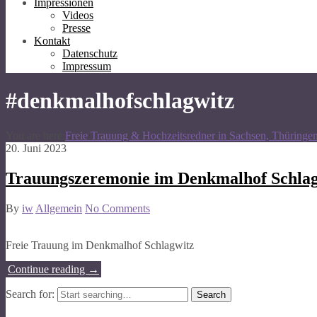
Impressionen
Videos
Presse
Kontakt
Datenschutz
Impressum
#denkmalhofschlagwitz
You are here:
Freie Trauung & Hochzeitsredner in Sachsen, Thüringe
20. Juni 2023
Trauungszeremonie im Denkmalhof Schlag
By
iw
Allgemein
No Comments
Freie Trauung im Denkmalhof Schlagwitz
Continue reading
→
Search for: