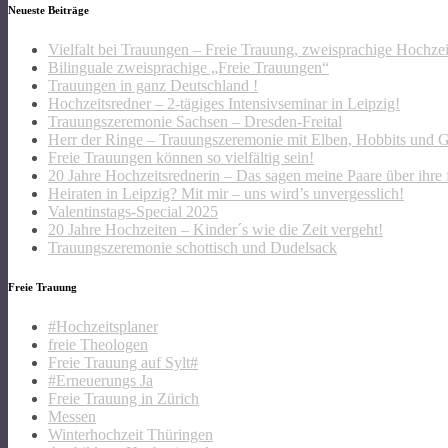
Neueste Beiträge
Vielfalt bei Trauungen – Freie Trauung, zweisprachige Hochze
Bilinguale zweisprachige „Freie Trauungen“
Trauungen in ganz Deutschland !
Hochzeitsredner – 2-tägiges Intensivseminar in Leipzig!
Trauungszeremonie Sachsen – Dresden-Freital
Herr der Ringe – Trauungszeremonie mit Elben, Hobbits und 
Freie Trauungen können so vielfältig sein!
20 Jahre Hochzeitsrednerin – Das sagen meine Paare über ihre 
Heiraten in Leipzig? Mit mir – uns wird’s unvergesslich!
Valentinstags-Special 2025
20 Jahre Hochzeiten – Kinder´s wie die Zeit vergeht!
Trauungszeremonie schottisch und Dudelsack
Freie Trauung
#Hochzeitsplaner
freie Theologen
Freie Trauung auf Sylt#
#Erneuerungs Ja
Freie Trauung in Zürich
Messen
Winterhochzeit Thüringen