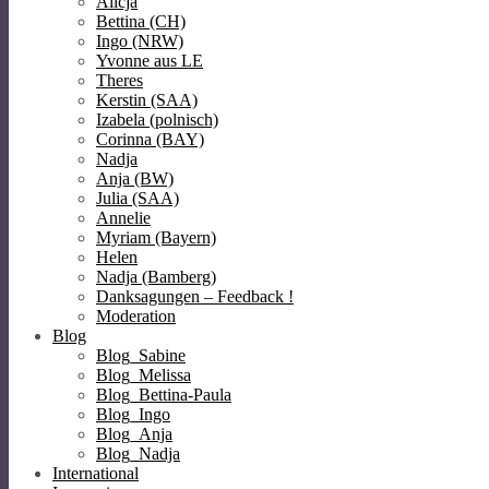
Alicja
Bettina (CH)
Ingo (NRW)
Yvonne aus LE
Theres
Kerstin (SAA)
Izabela (polnisch)
Corinna (BAY)
Nadja
Anja (BW)
Julia (SAA)
Annelie
Myriam (Bayern)
Helen
Nadja (Bamberg)
Danksagungen – Feedback !
Moderation
Blog
Blog_Sabine
Blog_Melissa
Blog_Bettina-Paula
Blog_Ingo
Blog_Anja
Blog_Nadja
International