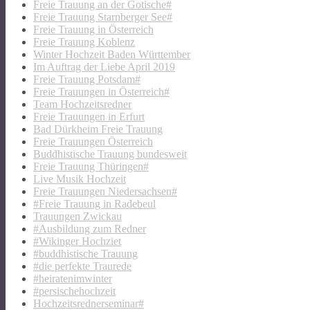
Freie Trauung an der Gotische#
Freie Trauung Starnberger See#
Freie Trauung in Österreich
Freie Trauung Koblenz
Winter Hochzeit Baden Württember
Im Auftrag der Liebe April 2019
Freie Trauung Potsdam#
Freie Trauungen in Österreich#
Team Hochzeitsredner
Freie Trauungen in Erfurt
Bad Dürkheim Freie Trauung
Freie Trauungen Österreich
Buddhistische Trauung bundesweit
Freie Trauung Thüringen#
Live Musik Hochzeit
Freie Trauungen Niedersachsen#
#Freie Trauung in Radebeul
Trauungen Zwickau
#Ausbildung zum Redner
#Wikinger Hochziet
#buddhistische Trauung
#die perfekte Traurede
#heiratenimwinter
#persischehochzeit
Hochzeitsrednerseminar#