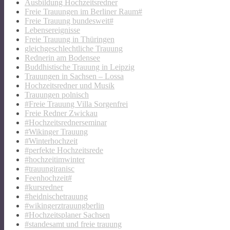
Ausbildung Hochzeitsredner
Freie Trauungen im Berliner Raum#
Freie Trauung bundesweit#
Lebensereignisse
Freie Trauung in Thüringen
gleichgeschlechtliche Trauung
Rednerin am Bodensee
Buddhistische Trauung in Leipzig
Trauungen in Sachsen – Lossa
Hochzeitsredner und Musik
Trauungen polnisch
#Freie Trauung Villa Sorgenfrei
Freie Redner Zwickau
#Hochzeitsrednerseminar
#Wikinger Trauung
#Winterhochzeit
#perfekte Hochzeitsrede
#hochzeitimwinter
#trauungiranisc
Feenhochzeit#
#kursredner
#heidnischetrauung
#wikingerztrauungberlin
#Hochzeitsplaner Sachsen
#standesamt und freie trauung