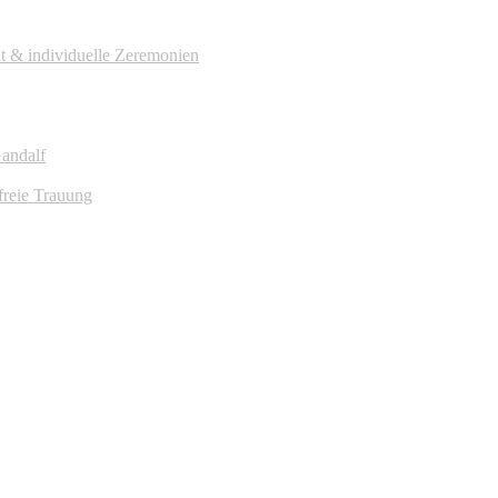
it & individuelle Zeremonien
Gandalf
freie Trauung