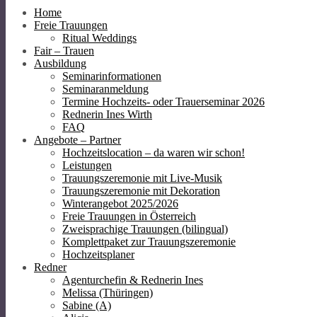
Home
Freie Trauungen
Ritual Weddings
Fair – Trauen
Ausbildung
Seminarinformationen
Seminaranmeldung
Termine Hochzeits- oder Trauerseminar 2026
Rednerin Ines Wirth
FAQ
Angebote – Partner
Hochzeitslocation – da waren wir schon!
Leistungen
Trauungszeremonie mit Live-Musik
Trauungszeremonie mit Dekoration
Winterangebot 2025/2026
Freie Trauungen in Österreich
Zweisprachige Trauungen (bilingual)
Komplettpaket zur Trauungszeremonie
Hochzeitsplaner
Redner
Agenturchefin & Rednerin Ines
Melissa (Thüringen)
Sabine (A)