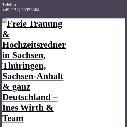
Telefon
+49 (152) 33953364