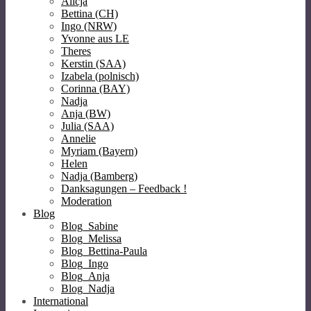
Alicja
Bettina (CH)
Ingo (NRW)
Yvonne aus LE
Theres
Kerstin (SAA)
Izabela (polnisch)
Corinna (BAY)
Nadja
Anja (BW)
Julia (SAA)
Annelie
Myriam (Bayern)
Helen
Nadja (Bamberg)
Danksagungen – Feedback !
Moderation
Blog
Blog_Sabine
Blog_Melissa
Blog_Bettina-Paula
Blog_Ingo
Blog_Anja
Blog_Nadja
International