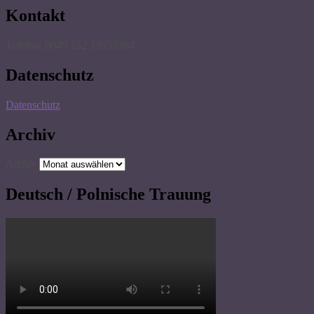
Kontakt
Telefon: 0049 152 33953364
Datenschutz
Datenschutz
Archiv
Archiv
Deutsch / Polnische Trauung