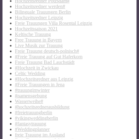
Hochzeitsredner Potzsdam#
Hochzeitsredner werden#
Bilinguale Trauungen Berlin
Hochzeitsredner Leipzig
Freie Trauungen Villa Rosental Leipzig
Hochzeitssaison 2021
Keltische Trauung
Free Trauung in Bayern
Live Musik zur Trauung
Freie Trauung deutsch-polnisch#
#Freie Trauung auf Gut Haferkorn
Freie Trauung Bad Lauchstädt
#Hochzeit in Zwickau
Celtic Wedding
#Hochzeitsredner aus Leipzig
#Freie Trauungen in Jena
#trauungimwinter
#namensgebung
Wasserweihe#
#hochzeitsrednerausbildung
#freietrauungberlin
#vikingweddingberlin
#fantasytrauung
#Weddingplanner
freie Trauung im Ausland