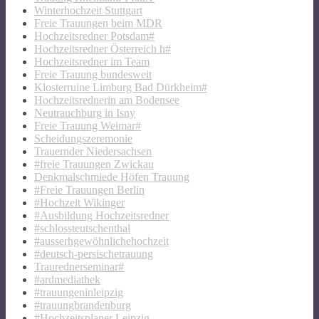
Winterhochzeit Stuttgart
Freie Trauungen beim MDR
Hochzeitsredner Potsdam#
Hochzeitsredner Österreich h#
Hochzeitsredner im Team
Freie Trauung bundesweit
Klosterruine Limburg Bad Dürkheim#
Hochzeitsrednerin am Bodensee
Neutrauchburg in Isny
Freie Trauung Weimar#
Scheidungszeremonie
Trauernder Niedersachsen
#freie Trauungen Zwickau
Denkmalschmiede Höfen Trauung
#Freie Trauungen Berlin
#Hochzeit Wikinger
#Ausbildung Hochzeitsredner
#schlossteutschenthal
#ausserhgewöhnlichehochzeit
#deutsch-persischetrauung
Traurednerseminar#
#ardmediathek
#trauungeninleipzig
#trauungbrandenburg
#Hochzeitsplaner Leipzig