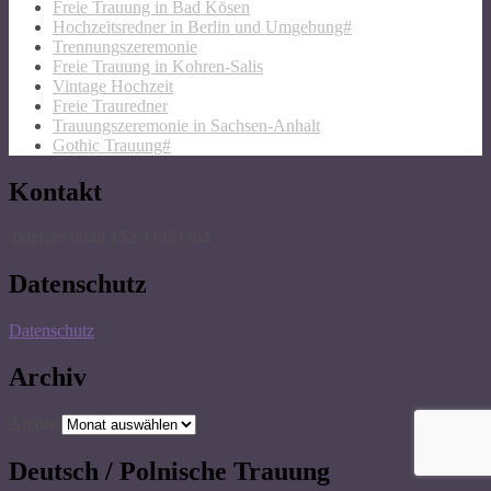
Freie Trauung in Bad Kösen
Hochzeitsredner in Berlin und Umgebung#
Trennungszeremonie
Freie Trauung in Kohren-Salis
Vintage Hochzeit
Freie Trauredner
Trauungszeremonie in Sachsen-Anhalt
Gothic Trauung#
Kontakt
Telefon: 0049 152 33953364
Datenschutz
Datenschutz
Archiv
Archiv
Deutsch / Polnische Trauung