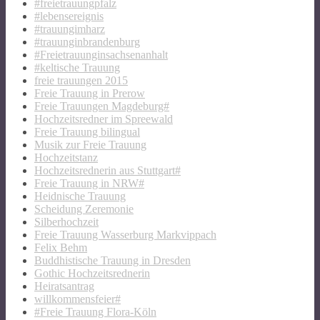
#freietrauungpfalz
#lebensereignis
#trauungimharz
#trauunginbrandenburg
#Freietrauunginsachsenanhalt
#keltische Trauung
freie trauungen 2015
Freie Trauung in Prerow
Freie Trauungen Magdeburg#
Hochzeitsredner im Spreewald
Freie Trauung bilingual
Musik zur Freie Trauung
Hochzeitstanz
Hochzeitsrednerin aus Stuttgart#
Freie Trauung in NRW#
Heidnische Trauung
Scheidung Zeremonie
Silberhochzeit
Freie Trauung Wasserburg Markvippach
Felix Behm
Buddhistische Trauung in Dresden
Gothic Hochzeitsrednerin
Heiratsantrag
willkommensfeier#
#Freie Trauung Flora-Köln