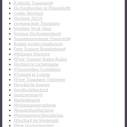
Keltische Trauungen#
Hochzeitsredner in Düsseldorf#
Gothic Hochzeit
Hochzeit 2021#
zweisprachige Trauungen
Wedding Work Shop
Seminar Hochzeitsredner#
Trauungszeremonie Österreich#
Redner werden bundesweit
Freie Trauung Brandenburg#
#Wikinger Hochzeit
#Freie Trauung Baden-Baden
Hochzeit in Lichtentanne
#Trauerredner Ausbildung
#Trauung in Leipzig
#Freie Trauungen Thüringen
#kewltische trauung
#nordischehochzeit
ritualceremony#
#taufeinleipzig
#freietrauungerzgebirge
#brandenburghochzeit
#freietrauungschlosspüchau
#Hochzeit im Westernstil
#freie Hochzeitsredner