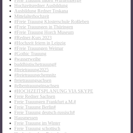
Freie Trauung baden Württemberg#
Hochzeitsredner Ausbildung
Ausbildung Redner Toskana
Mittelalterhochzeit
#Freie Trauung Klosterschule Roßleben
#Freie Trauungen in Thüringen
#Freie Trauung Horch Museum
#Redner-Kurs 2023
#Hochzeit feiern in Leipzig
#Freie Trauungen Weimar
#Gothic Trauung
#wasserweihe
buddhistischetrauung#
#freietrauung2025
#freietrauungchemnitz
freietrauungsachsen
#elbentrauunginsachsen
#HOCHZEITSPLANUNG VIA SKYPE
Freie Redner Sachsen
Freie Trauungen Frankfurt a.M.#
Freie Trauung Berlin#
Freie Trauung deutsch-russisch#
Hausmessen
Freie Trauung im Winter
Freie Trauung schottisch