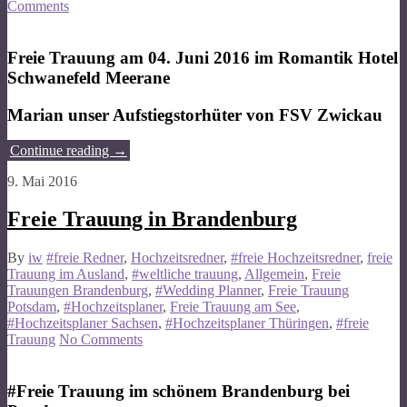
Comments
Freie Trauung am 04. Juni 2016 im Romantik Hotel
Schwanefeld Meerane
Marian unser Aufstiegstorhüter von FSV Zwickau
Continue reading
→
9. Mai 2016
Freie Trauung in Brandenburg
By
iw
#freie Redner
,
Hochzeitsredner
,
#freie Hochzeitsredner
,
freie
Trauung im Ausland
,
#weltliche trauung
,
Allgemein
,
Freie
Trauungen Brandenburg
,
#Wedding Planner
,
Freie Trauung
Potsdam
,
#Hochzeitsplaner
,
Freie Trauung am See
,
#Hochzeitsplaner Sachsen
,
#Hochzeitsplaner Thüringen
,
#freie
Trauung
No Comments
#Freie Trauung im schönem Brandenburg bei