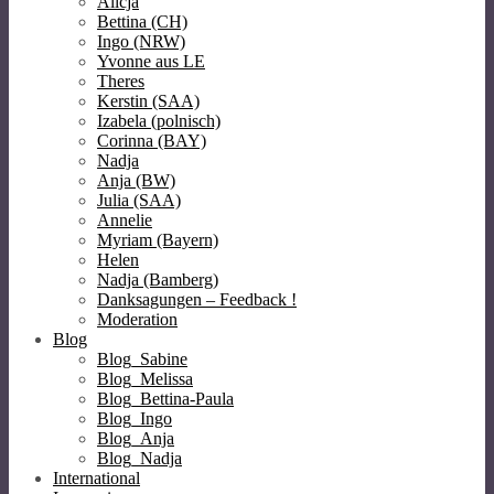
Alicja
Bettina (CH)
Ingo (NRW)
Yvonne aus LE
Theres
Kerstin (SAA)
Izabela (polnisch)
Corinna (BAY)
Nadja
Anja (BW)
Julia (SAA)
Annelie
Myriam (Bayern)
Helen
Nadja (Bamberg)
Danksagungen – Feedback !
Moderation
Blog
Blog_Sabine
Blog_Melissa
Blog_Bettina-Paula
Blog_Ingo
Blog_Anja
Blog_Nadja
International