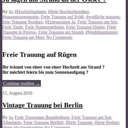
By
iw
#Hochzeitsplaner
,
#freie Hochzeitsredner
,
#trauungszeremonie
,
Freie Trauung auf Sylt#
,
#weltliche trauung
,
freie Trauung Nordsee
,
#Erneuerungs Ja
,
Freie Trauung am See
,
Freie Taufe
,
Freie Namensgebung
,
Freie Trauung Ostsee
,
Freie
Trauung in Prerow
,
Freie Trauung am Strand
,
#Weddingplanner
,
Freie Trauung am Meer
No Comments
Freie Trauung auf Rügen
Ihr träumt von einer von einer Hochzeit am Strand ?
Ihr möchtet feiern bis zum Sonnenaufgang ?
Continue reading
→
15. August 2016
Vintage Trauung bei Berlin
By
iw
Freie Trauungen Brandenburg
,
Freie Trauung am See
,
Allgemein
,
Freie Trauung Berlin#
,
#freie Trauung
,
#freie Redner
,
#freie Hochzeitsredner
No Comments