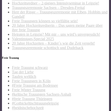
Hochzeitsredner – 2-tägiges Intensivseminar in Leipzig!
Trauungszeremonie Sachsen – Dresden-Freital
Herr der Ringe – Trauungszeremonie mit Elben, Hobbits und
Gandalf
Freie Trauungen können so vielfältig sein!
20 Jahre Hochzeitsrednerin – Das sagen meine Paare über
ihre freie Trauung
Heiraten in Leipzig? Mit mir – uns wird’s unvergesslich!
Valentinstags-Special 2025
20 Jahre Hochzeiten – Kinder´s wie die Zeit vergeht!
Trauungszeremonie schottisch und Dudelsack
Freie Trauung
Freie Trauung schwarz
Tag der Liebe
Taufen weltlich
Freie Trauungen in Köln
#Freie Trauung am Bodensee
Freie Winter Trauung
#keltische Trauungen Sachsen-Anhalt
#freie Trauung Thüringen
#Gothickeltischtrauungleipzig
#heidnischehochzeit