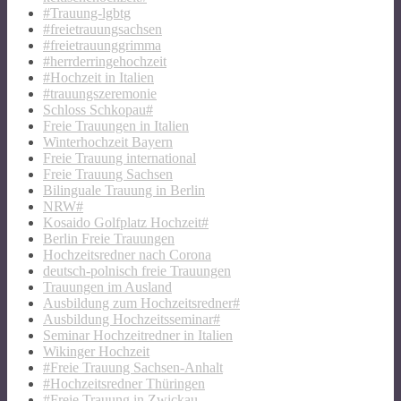
#Trauung-lgbtg
#freietrauungsachsen
#freietrauunggrimma
#herrderringehochzeit
#Hochzeit in Italien
#trauungszeremonie
Schloss Schkopau#
Freie Trauungen in Italien
Winterhochzeit Bayern
Freie Trauung international
Freie Trauung Sachsen
Bilinguale Trauung in Berlin
NRW#
Kosaido Golfplatz Hochzeit#
Berlin Freie Trauungen
Hochzeitsredner nach Corona
deutsch-polnisch freie Trauungen
Trauungen im Ausland
Ausbildung zum Hochzeitsredner#
Ausbildung Hochzeitsseminar#
Seminar Hochzeitredner in Italien
Wikinger Hochzeit
#Freie Trauung Sachsen-Anhalt
#Hochzeitsredner Thüringen
#Freie Trauung in Zwickau