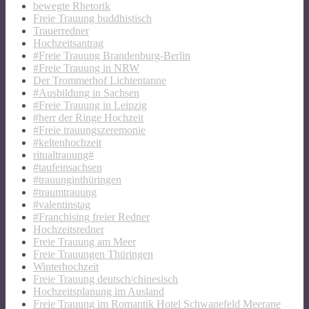
bewegte Rhetorik
Freie Trauung buddhistisch
Trauerredner
Hochzeitsantrag
#Freie Trauung Brandenburg-Berlin
#Freie Trauung in NRW
Der Trommerhof Lichtentanne
#Ausbildung in Sachsen
#Freie Trauung in Leipzig
#herr der Ringe Hochzeit
#Freie trauungszeremonie
#keltenhochzeit
ritualtrauung#
#taufeinsachsen
#trauunginthüringen
#traumtrauung
#valentinstag
#Franchising freier Redner
Hochzeitsredner
Freie Trauung am Meer
Freie Trauungen Thüringen
Winterhochzeit
Freie Trauung deutsch/chinesisch
Hochzeitsplanung im Ausland
Freie Trauung im Romantik Hotel Schwanefeld Meerane