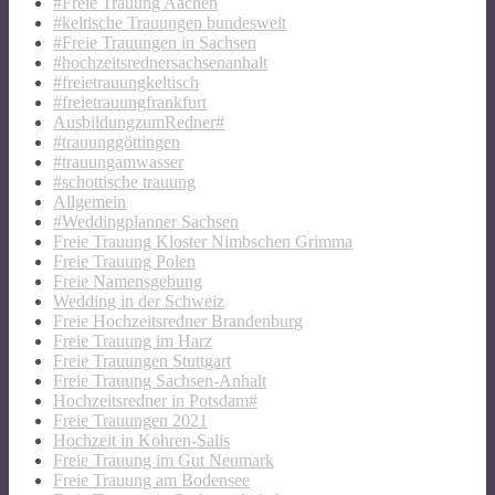
#Freie Trauung Aachen
#keltische Trauungen bundesweit
#Freie Trauungen in Sachsen
#hochzeitsrednersachsenanhalt
#freietrauungkeltisch
#freietrauungfrankfurt
AusbildungzumRedner#
#trauunggöttingen
#trauungamwasser
#schottische trauung
Allgemein
#Weddingplanner Sachsen
Freie Trauung Kloster Nimbschen Grimma
Freie Trauung Polen
Freie Namensgebung
Wedding in der Schweiz
Freie Hochzeitsredner Brandenburg
Freie Trauung im Harz
Freie Trauungen Stuttgart
Freie Trauung Sachsen-Anhalt
Hochzeitsredner in Potsdam#
Freie Trauungen 2021
Hochzeit in Kohren-Salis
Freie Trauung im Gut Neumark
Freie Trauung am Bodensee