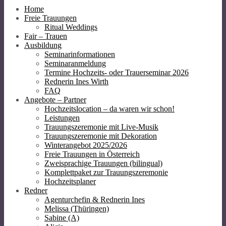
Home
Freie Trauungen
Ritual Weddings
Fair – Trauen
Ausbildung
Seminarinformationen
Seminaranmeldung
Termine Hochzeits- oder Trauerseminar 2026
Rednerin Ines Wirth
FAQ
Angebote – Partner
Hochzeitslocation – da waren wir schon!
Leistungen
Trauungszeremonie mit Live-Musik
Trauungszeremonie mit Dekoration
Winterangebot 2025/2026
Freie Trauungen in Österreich
Zweisprachige Trauungen (bilingual)
Komplettpaket zur Trauungszeremonie
Hochzeitsplaner
Redner
Agenturchefin & Rednerin Ines
Melissa (Thüringen)
Sabine (A)