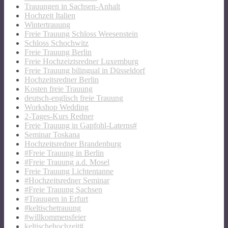
Trauungen in Sachsen-Anhalt
Hochzeit Italien
Wintertrauung
Freie Trauung Schloss Weesenstein
Schloss Schochwitz
Freie Trauung Berlin
Freie Hochzeiztsredner Luxemburg
Freie Trauung bilingual in Düsseldorf
Hochzeitsredner Berlin
Kosten freie Trauung
deutsch-englisch freie Trauung
Workshop Wedding
2-Tages-Kurs Redner
Freie Trauung in Gapfohl-Laterns#
Seminar Toskana
Hochzeitsredner Brandenburg
#Freie Trauung in Berlin
#Freie Trauung a.d. Mosel
Freie Trauung Lichtentanne
#Hochzeitsredner Seminar
#Freie Trauung Sachsen
#Trauugen in Erfurt
#keltischetrauung
#willkommensfeier
keltischehochzeit#