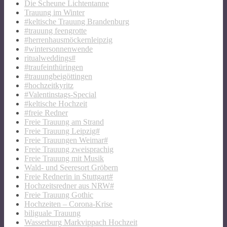
Die Scheune Lichtentanne
Trauung im Winter
#keltische Trauung Brandenburg
#trauung feengrotte
#herrenhausmöckernleipzig
#wintersonnenwende
ritualweddings#
#traufeinthüringen
#trauungbeigöttingen
#hochzeitkyritz
#Valentinstags-Special
#keltische Hochzeit
#freie Redner
Freie Trauung am Strand
Freie Trauung Leipzig#
Freie Trauungen Weimar#
Freie Trauung zweisprachig
Freie Trauung mit Musik
Wald- und Seeresort Gröbern
Freie Rednerin in Stuttgart#
Hochzeitsredner aus NRW#
Freie Trauung Gothic
Hochzeiten – Corona-Krise
biliguale Trauung
Wasserburg Markvippach Hochzeit