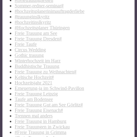
#freietrauunghessen
Sommer-redner-seminar#
#hochzeitsplanerinimauftragderliebe
#trauunginslkyritz
#hochzeitinslkyritz
#Hochzeitsplaner Thüringen
Freie Trauung am See
Freie Trauung Dresden#
Freie Taufe
Circus Wedding
Gothic trauung
Winterhochzeit im Harz
Buddhistische Trauung
Freie Trauung zu Weihnachten#
Keltische Hochzeit#
Hochzeitsjahr 2021
Erneuerung-ja im Schwind-Pavillon
Freie Trauung Leipzig
Taufe am Bodensee
Freie Trauung Gut am See Görlitz#
Freie Trauung Eisenach#
Trennen mal anders
Freie Trauung in Hamburg
Freie Trauungen in Zwickau
#Freie Trauung in Grimma