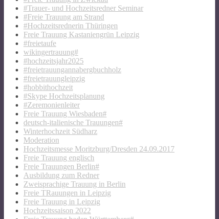
#Trauer- und Hochzeitsredner Seminar
#Freie Trauung am Strand
#Hochzeitsrednerin Thüringen
Freie Trauung Kastaniengrün Leipzig
#freietaufe
wikingertrauung#
#hochzeitsjahr2025
#freietrauungannabergbuchholz
#freietrauungleipzig
#hobbithochzeit
#Skype Hochzeitsplanung
#Zeremonienleiter
Freie Trauung Wiesbaden#
deutsch-italienische Trauungen#
Winterhochzeit Südharz
Moderation
Hochzeitsmesse Moritzburg/Dresden 24.09.2017
Freie Trauung englisch
Freie Trauungen Berlin#
Ausbildung zum Redner
Zweisprachige Trauung in Berlin
Freie TRauungen in Leipzig
Freie Trauung in Leipzig
Hochzeitssaison 2022