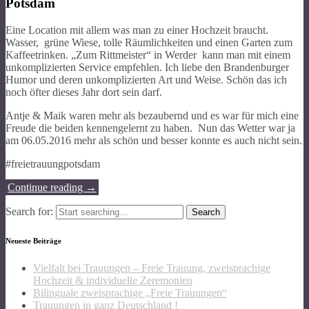
Potsdam
Eine Location mit allem was man zu einer Hochzeit braucht.
Wasser, grüne Wiese, tolle Räumlichkeiten und einen Garten zum
Kaffeetrinken. „Zum Rittmeister“ in Werder kann man mit einem
unkomplizierten Service empfehlen. Ich liebe den Brandenburger
Humor und deren unkomplizierten Art und Weise. Schön das ich
noch öfter dieses Jahr dort sein darf.
Antje & Maik waren mehr als bezaubernd und es war für mich eine
Freude die beiden kennengelernt zu haben. Nun das Wetter war ja
am 06.05.2016 mehr als schön und besser konnte es auch nicht sein.
#freietrauungpotsdam
Continue reading
→
Search for:
Neueste Beiträge
Vielfalt bei Trauungen – Freie Trauung, zweisprachige
Hochzeit & individuelle Zeremonien
Bilinguale zweisprachige „Freie Trauungen“
Trauungen in ganz Deutschland !