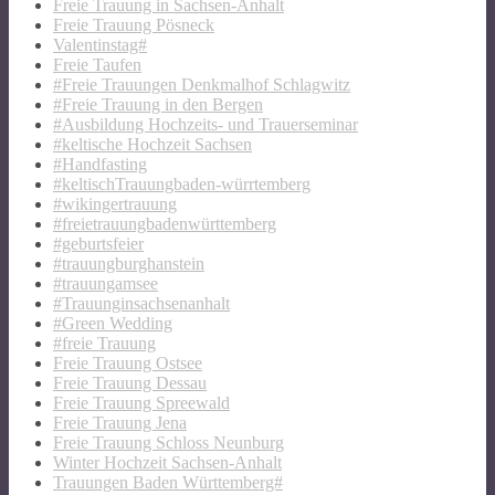
Freie Trauung in Sachsen-Anhalt
Freie Trauung Pösneck
Valentinstag#
Freie Taufen
#Freie Trauungen Denkmalhof Schlagwitz
#Freie Trauung in den Bergen
#Ausbildung Hochzeits- und Trauerseminar
#keltische Hochzeit Sachsen
#Handfasting
#keltischTrauungbaden-würrtemberg
#wikingertrauung
#freietrauungbadenwürttemberg
#geburtsfeier
#trauungburghanstein
#trauungamsee
#Trauunginsachsenanhalt
#Green Wedding
#freie Trauung
Freie Trauung Ostsee
Freie Trauung Dessau
Freie Trauung Spreewald
Freie Trauung Jena
Freie Trauung Schloss Neunburg
Winter Hochzeit Sachsen-Anhalt
Trauungen Baden Württemberg#