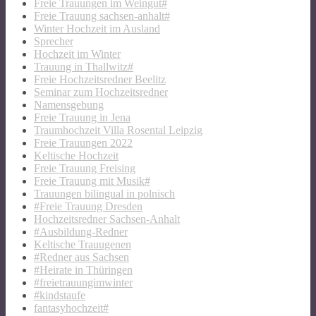
Freie Trauungen im Weingut#
Freie Trauung sachsen-anhalt#
Winter Hochzeit im Ausland
Sprecher
Hochzeit im Winter
Trauung in Thallwitz#
Freie Hochzeitsredner Beelitz
Seminar zum Hochzeitsredner
Namensgebung
Freie Trauung in Jena
Traumhochzeit Villa Rosental Leipzig
Freie Trauungen 2022
Keltische Hochzeit
Freie Trauung Freising
Freie Trauung mit Musik#
Trauungen bilingual in polnisch
#Freie Trauung Dresden
Hochzeitsredner Sachsen-Anhalt
#Ausbildung-Redner
Keltische Trauugenen
#Redner aus Sachsen
#Heirate in Thüringen
#freietrauungimwinter
#kindstaufe
fantasyhochzeit#