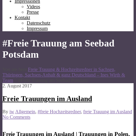
Impressionen
Videos
Presse
Kontakt
Datenschutz
Impressum
#Freie Trauung am Seebad
Potsdam
You are here:
Freie Trauung & Hochzeitsredner in Sachsen,
Thüringen, Sachsen-Anhalt & ganz Deutschland – Ines Wirth &
Team
>
#Freie Trauung am Seebad Potsdam
2. August 2017
Freie Trauungen im Ausland
By
iw
Allgemein
,
#freie Hochzeitsredner
,
freie Trauung im Ausland
No Comments
Freie Trauungen im Ausland | Trauungen in Polen,