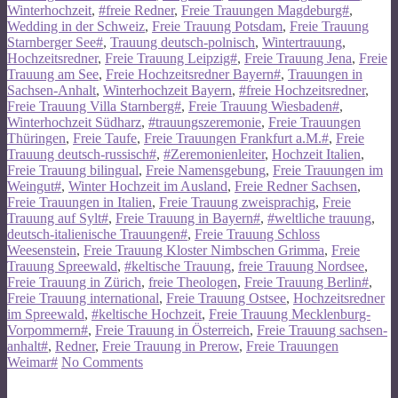
Winterhochzeit
,
#freie Redner
,
Freie Trauungen Magdeburg#
,
Wedding in der Schweiz
,
Freie Trauung Potsdam
,
Freie Trauung
Starnberger See#
,
Trauung deutsch-polnisch
,
Wintertrauung
,
Hochzeitsredner
,
Freie Trauung Leipzig#
,
Freie Trauung Jena
,
Freie
Trauung am See
,
Freie Hochzeitsredner Bayern#
,
Trauungen in
Sachsen-Anhalt
,
Winterhochzeit Bayern
,
#freie Hochzeitsredner
,
Freie Trauung Villa Starnberg#
,
Freie Trauung Wiesbaden#
,
Winterhochzeit Südharz
,
#trauungszeremonie
,
Freie Trauungen
Thüringen
,
Freie Taufe
,
Freie Trauungen Frankfurt a.M.#
,
Freie
Trauung deutsch-russisch#
,
#Zeremonienleiter
,
Hochzeit Italien
,
Freie Trauung bilingual
,
Freie Namensgebung
,
Freie Trauungen im
Weingut#
,
Winter Hochzeit im Ausland
,
Freie Redner Sachsen
,
Freie Trauungen in Italien
,
Freie Trauung zweisprachig
,
Freie
Trauung auf Sylt#
,
Freie Trauung in Bayern#
,
#weltliche trauung
,
deutsch-italienische Trauungen#
,
Freie Trauung Schloss
Weesenstein
,
Freie Trauung Kloster Nimbschen Grimma
,
Freie
Trauung Spreewald
,
#keltische Trauung
,
freie Trauung Nordsee
,
Freie Trauung in Zürich
,
freie Theologen
,
Freie Trauung Berlin#
,
Freie Trauung international
,
Freie Trauung Ostsee
,
Hochzeitsredner
im Spreewald
,
#keltische Hochzeit
,
Freie Trauung Mecklenburg-
Vorpommern#
,
Freie Trauung in Österreich
,
Freie Trauung sachsen-
anhalt#
,
Redner
,
Freie Trauung in Prerow
,
Freie Trauungen
Weimar#
No Comments