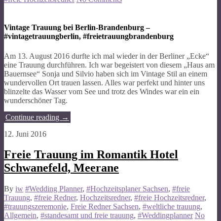
Vintage Trauung bei Berlin-Brandenburg –
#vintagetrauungberlin, #freietrauungbrandenburg
Am 13. August 2016 durfte ich mal wieder in der Berliner „Ecke“
eine Trauung durchführen. Ich war begeistert von diesem „Haus am
Bauernsee“ Sonja und Silvio haben sich im Vintage Stil an einem
wundervollen Ort trauen lassen. Alles war perfekt und hinter uns
blinzelte das Wasser vom See und trotz des Windes war ein ein
wunderschöner Tag.
Continue reading
→
12. Juni 2016
Freie Trauung im Romantik Hotel
Schwanefeld, Meerane
By
iw
#Wedding Planner
,
#Hochzeitsplaner Sachsen
,
#freie
Trauung
,
#freie Redner
,
Hochzeitsredner
,
#freie Hochzeitsredner
,
#trauungszeremonie
,
Freie Redner Sachsen
,
#weltliche trauung
,
Allgemein
,
#standesamt und freie trauung
,
#Weddingplanner
No