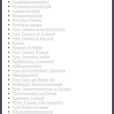
#ausbildungzumredner
#wikingerhochzeitberlin
wikingerhochzeit
#trauungeninpolen
#Wedding Planner
#weltliche trauung
Freie Trauung deutsch/italienisch
Freie Trauung im Schloss#
Freie Trauung in Bayern#
Redner
Heiraten im Winter
Freie Trauung Rügen#
Freie Trauredner berlin
buddhistische Trauungen#
Willkommensfeier
Freie Hochzeitsredner Thüringen
Männerhochzeit
Freie Taufe am Boden See
Heidnische Trauungszeremonie
Freie Trauungszeremonie in Sachsen
Hochzeitsredner und Musik
Trauungen polnisch
#Freie Trauung Villa Sorgenfrei
Freie Redner Zwickau
#Hochzeitsrednerseminar