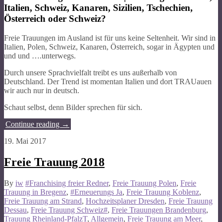
Italien, Schweiz, Kanaren, Sizilien, Tschechien,
Österreich oder Schweiz?
Freie Trauungen im Ausland ist für uns keine Seltenheit. Wir sind in
Italien, Polen, Schweiz, Kanaren, Österreich, sogar in Ägypten und
und und ….unterwegs.
Durch unsere Sprachvielfalt treibt es uns außerhalb von
Deutschland. Der Trend ist momentan Italien und dort TRAUauen
wir auch nur in deutsch.
Schaut selbst, denn Bilder sprechen für sich.
Continue reading
→
19. Mai 2017
Freie Trauung 2018
By
iw
#Franchising freier Redner
,
Freie Trauung Polen
,
Freie
Trauung in Bregenz
,
#Erneuerungs Ja
,
Freie Trauung Koblenz
,
Freie Trauung am Strand
,
Hochzeitsplaner Dresden
,
Freie Trauung
Dessau
,
Freie Trauung Schweiz#
,
Freie Trauungen Brandenburg
,
Trauung Rheinland-PfalzT
,
Allgemein
,
Freie Trauung am Meer
,