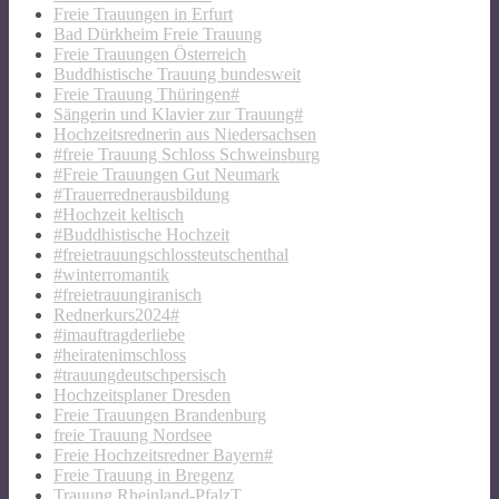
Freie Trauungen in Erfurt
Bad Dürkheim Freie Trauung
Freie Trauungen Österreich
Buddhistische Trauung bundesweit
Freie Trauung Thüringen#
Sängerin und Klavier zur Trauung#
Hochzeitsrednerin aus Niedersachsen
#freie Trauung Schloss Schweinsburg
#Freie Trauungen Gut Neumark
#Trauerrednerausbildung
#Hochzeit keltisch
#Buddhistische Hochzeit
#freietrauungschlossteutschenthal
#winterromantik
#freietrauungiranisch
Rednerkurs2024#
#imauftragderliebe
#heiratenimschloss
#trauungdeutschpersisch
Hochzeitsplaner Dresden
Freie Trauungen Brandenburg
freie Trauung Nordsee
Freie Hochzeitsredner Bayern#
Freie Trauung in Bregenz
Trauung Rheinland-PfalzT