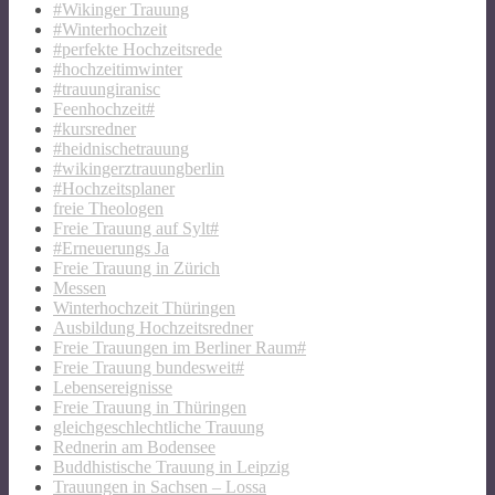
#Wikinger Trauung
#Winterhochzeit
#perfekte Hochzeitsrede
#hochzeitimwinter
#trauungiranisc
Feenhochzeit#
#kursredner
#heidnischetrauung
#wikingerztrauungberlin
#Hochzeitsplaner
freie Theologen
Freie Trauung auf Sylt#
#Erneuerungs Ja
Freie Trauung in Zürich
Messen
Winterhochzeit Thüringen
Ausbildung Hochzeitsredner
Freie Trauungen im Berliner Raum#
Freie Trauung bundesweit#
Lebensereignisse
Freie Trauung in Thüringen
gleichgeschlechtliche Trauung
Rednerin am Bodensee
Buddhistische Trauung in Leipzig
Trauungen in Sachsen – Lossa