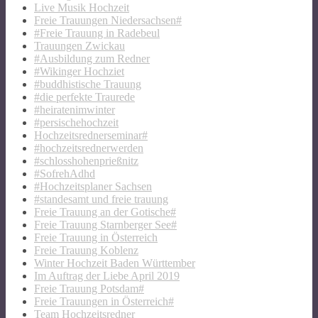
Live Musik Hochzeit
Freie Trauungen Niedersachsen#
#Freie Trauung in Radebeul
Trauungen Zwickau
#Ausbildung zum Redner
#Wikinger Hochziet
#buddhistische Trauung
#die perfekte Traurede
#heiratenimwinter
#persischehochzeit
Hochzeitsrednerseminar#
#hochzeitsrednerwerden
#schlosshohenprießnitz
#SofrehAdhd
#Hochzeitsplaner Sachsen
#standesamt und freie trauung
Freie Trauung an der Gotische#
Freie Trauung Starnberger See#
Freie Trauung in Österreich
Freie Trauung Koblenz
Winter Hochzeit Baden Württember
Im Auftrag der Liebe April 2019
Freie Trauung Potsdam#
Freie Trauungen in Österreich#
Team Hochzeitsredner