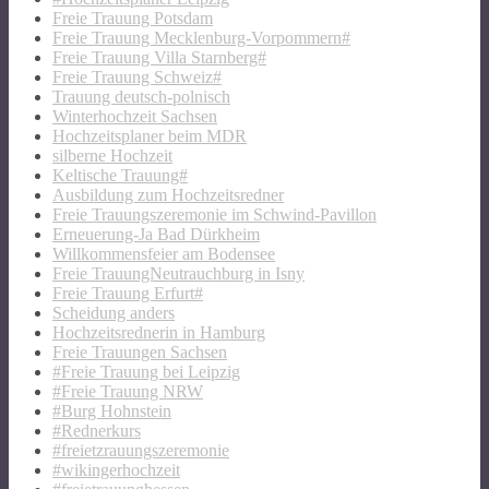
Freie Trauung Potsdam
Freie Trauung Mecklenburg-Vorpommern#
Freie Trauung Villa Starnberg#
Freie Trauung Schweiz#
Trauung deutsch-polnisch
Winterhochzeit Sachsen
Hochzeitsplaner beim MDR
silberne Hochzeit
Keltische Trauung#
Ausbildung zum Hochzeitsredner
Freie Trauungszeremonie im Schwind-Pavillon
Erneuerung-Ja Bad Dürkheim
Willkommensfeier am Bodensee
Freie TrauungNeutrauchburg in Isny
Freie Trauung Erfurt#
Scheidung anders
Hochzeitsrednerin in Hamburg
Freie Trauungen Sachsen
#Freie Trauung bei Leipzig
#Freie Trauung NRW
#Burg Hohnstein
#Rednerkurs
#freietzrauungszeremonie
#wikingerhochzeit