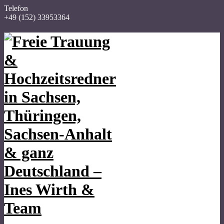
Telefon
+49 (152) 33953364