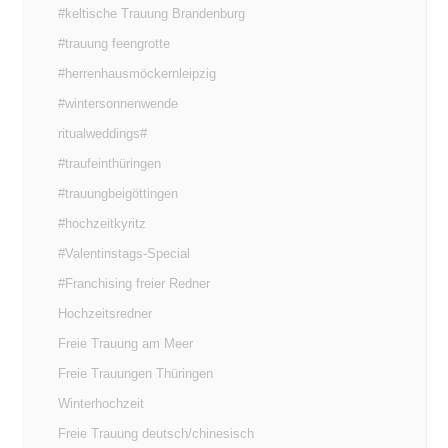
#keltische Trauung Brandenburg
#trauung feengrotte
#herrenhausmöckernleipzig
#wintersonnenwende
ritualweddings#
#traufeinthüringen
#trauungbeigöttingen
#hochzeitkyritz
#Valentinstags-Special
#Franchising freier Redner
Hochzeitsredner
Freie Trauung am Meer
Freie Trauungen Thüringen
Winterhochzeit
Freie Trauung deutsch/chinesisch