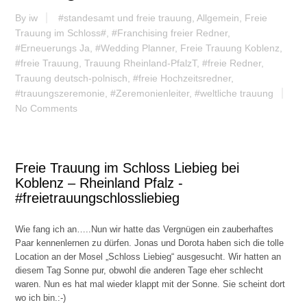
By
iw
#standesamt und freie trauung
,
Allgemein
,
Freie
Trauung im Schloss#
,
#Franchising freier Redner
,
#Erneuerungs Ja
,
#Wedding Planner
,
Freie Trauung Koblenz
,
#freie Trauung
,
Trauung Rheinland-PfalzT
,
#freie Redner
,
Trauung deutsch-polnisch
,
#freie Hochzeitsredner
,
#trauungszeremonie
,
#Zeremonienleiter
,
#weltliche trauung
No Comments
Freie Trauung im Schloss Liebieg bei
Koblenz – Rheinland Pfalz -
#freietrauungschlossliebieg
Wie fang ich an…..Nun wir hatte das Vergnügen ein zauberhaftes
Paar kennenlernen zu dürfen. Jonas und Dorota haben sich die tolle
Location an der Mosel „Schloss Liebieg“ ausgesucht. Wir hatten an
diesem Tag Sonne pur, obwohl die anderen Tage eher schlecht
waren. Nun es hat mal wieder klappt mit der Sonne. Sie scheint dort
wo ich bin.:-)