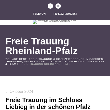
TELEFON
+49 (152) 33953364
Freie Trauung
Rheinland-Pfalz
YOU ARE HERE:
FREIE TRAUUNG & HOCHZEITSREDNER IN SACHSEN,
THÜRINGEN, SACHSEN-ANHALT & GANZ DEUTSCHLAND – INES WIRTH
& TEAM
>
FREIE TRAUUNG RHEINLAND-PFALZ
3. Oktober 2024
Freie Trauung im Schloss
Liebieg in der schönen Pfalz