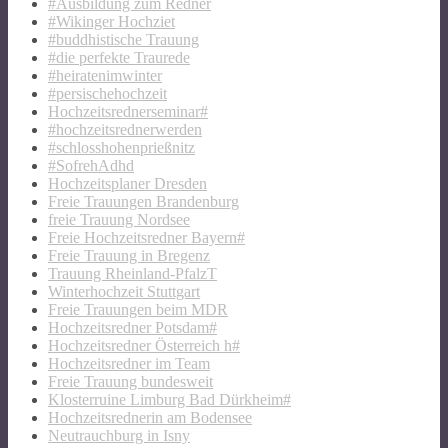
#Ausbildung zum Redner
#Wikinger Hochziet
#buddhistische Trauung
#die perfekte Traurede
#heiratenimwinter
#persischehochzeit
Hochzeitsrednerseminar#
#hochzeitsrednerwerden
#schlosshohenprießnitz
#SofrehAdhd
Hochzeitsplaner Dresden
Freie Trauungen Brandenburg
freie Trauung Nordsee
Freie Hochzeitsredner Bayern#
Freie Trauung in Bregenz
Trauung Rheinland-PfalzT
Winterhochzeit Stuttgart
Freie Trauungen beim MDR
Hochzeitsredner Potsdam#
Hochzeitsredner Österreich h#
Hochzeitsredner im Team
Freie Trauung bundesweit
Klosterruine Limburg Bad Dürkheim#
Hochzeitsrednerin am Bodensee
Neutrauchburg in Isny