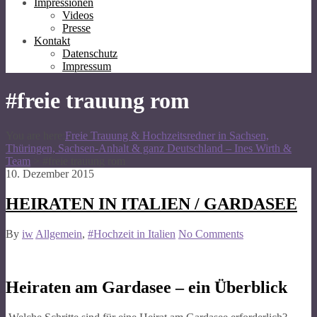
Impressionen
Videos
Presse
Kontakt
Datenschutz
Impressum
#freie trauung rom
You are here:
Freie Trauung & Hochzeitsredner in Sachsen,
Thüringen, Sachsen-Anhalt & ganz Deutschland – Ines Wirth &
Team
>
#freie trauung rom
10. Dezember 2015
HEIRATEN IN ITALIEN / GARDASEE
By
iw
Allgemein
,
#Hochzeit in Italien
No Comments
Heiraten am Gardasee – ein Überblick