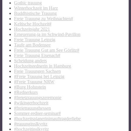
Gothic trauung
Winterhochzeit im Harz
Buddhistische Trauung
Freie Trauung zu Weihnachten#
Keltische Hochzeit#
Hochzeitsjahr 2021
Erneuerung-ja im Schwind-Pavillon
Freie Trauung Leipzig
Taufe am Bodensee
Freie Trauung Gut am See Görlitz#
Freie Trauung Eisenach#
Scheidung anders
Hochzeitsrednerin in Hamburg
Freie Trauungen Sachsen
#Freie Trauung bei Leipzig
#Freie Trauung NRW
#Burg Hohnstein
#Rednerkurs
#freietzrauungszeremonie
#wikingerhochzeit
#freietrauunghessen
Sommer-redner-seminar#
#hochzeitsplanerinimauftragderliebe
#trauunginslkyritz
#hochzeitinslkyritz