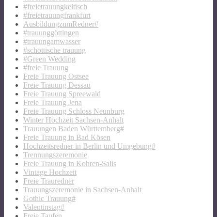
#freietrauungkeltisch
#freietrauungfrankfurt
AusbildungzumRedner#
#trauunggöttingen
#trauungamwasser
#schottische trauung
#Green Wedding
#freie Trauung
Freie Trauung Ostsee
Freie Trauung Dessau
Freie Trauung Spreewald
Freie Trauung Jena
Freie Trauung Schloss Neunburg
Winter Hochzeit Sachsen-Anhalt
Trauungen Baden Württemberg#
Freie Trauung in Bad Kösen
Hochzeitsredner in Berlin und Umgebung#
Trennungszeremonie
Freie Trauung in Kohren-Salis
Vintage Hochzeit
Freie Trauredner
Trauungszeremonie in Sachsen-Anhalt
Gothic Trauung#
Valentinstag#
Freie Taufen