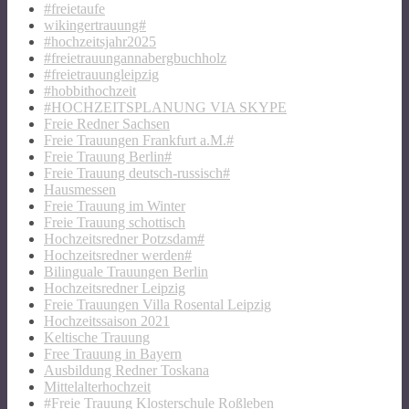
#freietaufe
wikingertrauung#
#hochzeitsjahr2025
#freietrauungannabergbuchholz
#freietrauungleipzig
#hobbithochzeit
#HOCHZEITSPLANUNG VIA SKYPE
Freie Redner Sachsen
Freie Trauungen Frankfurt a.M.#
Freie Trauung Berlin#
Freie Trauung deutsch-russisch#
Hausmessen
Freie Trauung im Winter
Freie Trauung schottisch
Hochzeitsredner Potzsdam#
Hochzeitsredner werden#
Bilinguale Trauungen Berlin
Hochzeitsredner Leipzig
Freie Trauungen Villa Rosental Leipzig
Hochzeitssaison 2021
Keltische Trauung
Free Trauung in Bayern
Ausbildung Redner Toskana
Mittelalterhochzeit
#Freie Trauung Klosterschule Roßleben