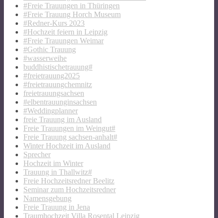
#Freie Trauungen in Thüringen
#Freie Trauung Horch Museum
#Redner-Kurs 2023
#Hochzeit feiern in Leipzig
#Freie Trauungen Weimar
#Gothic Trauung
#wasserweihe
buddhistischetrauung#
#freietrauung2025
#freietrauungchemnitz
freietrauungsachsen
#elbentrauunginsachsen
#Weddingplanner
freie Trauung im Ausland
Freie Trauungen im Weingut#
Freie Trauung sachsen-anhalt#
Winter Hochzeit im Ausland
Sprecher
Hochzeit im Winter
Trauung in Thallwitz#
Freie Hochzeitsredner Beelitz
Seminar zum Hochzeitsredner
Namensgebung
Freie Trauung in Jena
Traumhochzeit Villa Rosental Leipzig