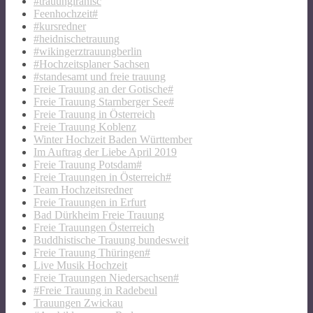
#trauungiranisc
Feenhochzeit#
#kursredner
#heidnischetrauung
#wikingerztrauungberlin
#Hochzeitsplaner Sachsen
#standesamt und freie trauung
Freie Trauung an der Gotische#
Freie Trauung Starnberger See#
Freie Trauung in Österreich
Freie Trauung Koblenz
Winter Hochzeit Baden Württember
Im Auftrag der Liebe April 2019
Freie Trauung Potsdam#
Freie Trauungen in Österreich#
Team Hochzeitsredner
Freie Trauungen in Erfurt
Bad Dürkheim Freie Trauung
Freie Trauungen Österreich
Buddhistische Trauung bundesweit
Freie Trauung Thüringen#
Live Musik Hochzeit
Freie Trauungen Niedersachsen#
#Freie Trauung in Radebeul
Trauungen Zwickau