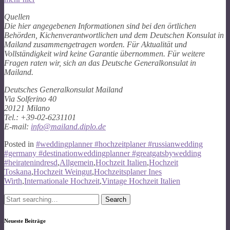
Quellen
Die hier angegebenen Informationen sind bei den örtlichen
Behörden, Kichenverantwortlichen und dem Deutschen Konsulat in
Mailand zusammengetragen worden. Für Aktualität und
Vollständigkeit wird keine Garantie übernommen. Für weitere
Fragen raten wir, sich an das Deutsche Generalkonsulat in
Mailand.
Deutsches Generalkonsulat Mailand
Via Solferino 40
20121 Milano
Tel.: +39-02-6231101
E-mail:
info@mailand.diplo.de
Posted in
#weddingplanner #hochzeitplaner #russianwedding
#germany #destinationweddingplanner #greatgatsbywedding
#heiratenindresd
,
Allgemein
,
Hochzeit Italien
,
Hochzeit
Toskana
,
Hochzeit Weingut
,
Hochzeitsplaner Ines
Wirth
,
Internationale Hochzeit
,
Vintage Hochzeit Italien
Search
for:
Neueste Beiträge