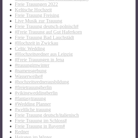
Freie Trauungen 2022
Keltische Hochzeit
Freie Trauung Freising
Live Musik zur Trauung
Freie Trauung deutsch-polnisch#
#Freie Trauung auf Gut Haferkorn
Freie Trauung Bad Lauchstädt
#Hochzeit in Zwickau
Celtic Wedding
#Hochzeitsredner aus Leipzig
#Freie Trauungen in Jena
#trauungimwinter
#namensgebung
Wasserweihe#
#hochzeitsrednerausbildung
#freietrauungberlin
#vikingweddingberlin
#fantasytrauung
#Wedding Planner
#weltliche trauung
Freie Trauung deutsch/italienisch
Freie Trauung im Schloss#
Freie Trauung in Bayern#
Redner
Heiraten im Winter