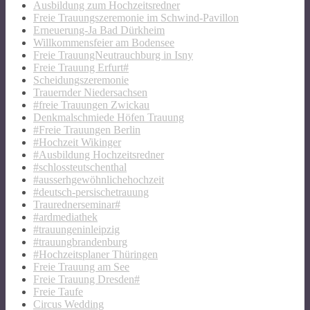
Ausbildung zum Hochzeitsredner
Freie Trauungszeremonie im Schwind-Pavillon
Erneuerung-Ja Bad Dürkheim
Willkommensfeier am Bodensee
Freie TrauungNeutrauchburg in Isny
Freie Trauung Erfurt#
Scheidungszeremonie
Trauernder Niedersachsen
#freie Trauungen Zwickau
Denkmalschmiede Höfen Trauung
#Freie Trauungen Berlin
#Hochzeit Wikinger
#Ausbildung Hochzeitsredner
#schlossteutschenthal
#ausserhgewöhnlichehochzeit
#deutsch-persischetrauung
Traurednerseminar#
#ardmediathek
#trauungeninleipzig
#trauungbrandenburg
#Hochzeitsplaner Thüringen
Freie Trauung am See
Freie Trauung Dresden#
Freie Taufe
Circus Wedding