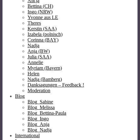
Alicja
Bettina (CH)
Ingo (NRW)
Yvonne aus LE
Theres
Kerstin (SAA)
Izabela (polnisch)
Corinna (BAY)
Nadja
Anja (BW)
Julia (SAA)
Annelie
Myriam (Bayern)
Helen
Nadja (Bamberg)
Danksagungen – Feedback !
Moderation
Blog
Blog_Sabine
Blog_Melissa
Blog_Bettina-Paula
Blog_Ingo
Blog_Anja
Blog_Nadja
International