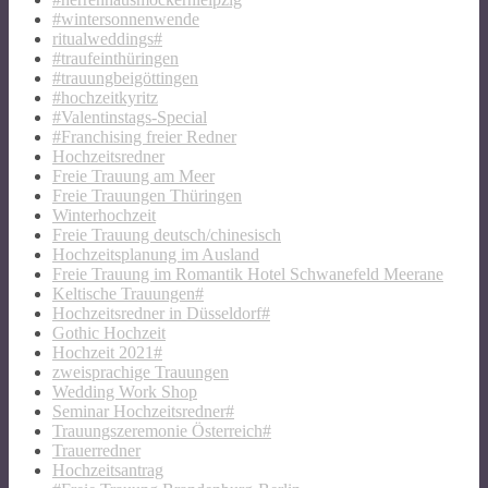
#wintersonnenwende
ritualweddings#
#traufeinthüringen
#trauungbeigöttingen
#hochzeitkyritz
#Valentinstags-Special
#Franchising freier Redner
Hochzeitsredner
Freie Trauung am Meer
Freie Trauungen Thüringen
Winterhochzeit
Freie Trauung deutsch/chinesisch
Hochzeitsplanung im Ausland
Freie Trauung im Romantik Hotel Schwanefeld Meerane
Keltische Trauungen#
Hochzeitsredner in Düsseldorf#
Gothic Hochzeit
Hochzeit 2021#
zweisprachige Trauungen
Wedding Work Shop
Seminar Hochzeitsredner#
Trauungszeremonie Österreich#
Trauerredner
Hochzeitsantrag