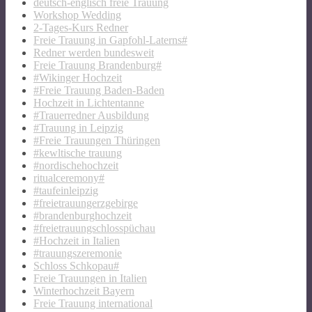
deutsch-englisch freie Trauung
Workshop Wedding
2-Tages-Kurs Redner
Freie Trauung in Gapfohl-Laterns#
Redner werden bundesweit
Freie Trauung Brandenburg#
#Wikinger Hochzeit
#Freie Trauung Baden-Baden
Hochzeit in Lichtentanne
#Trauerredner Ausbildung
#Trauung in Leipzig
#Freie Trauungen Thüringen
#kewltische trauung
#nordischehochzeit
ritualceremony#
#taufeinleipzig
#freietrauungerzgebirge
#brandenburghochzeit
#freietrauungschlosspüchau
#Hochzeit in Italien
#trauungszeremonie
Schloss Schkopau#
Freie Trauungen in Italien
Winterhochzeit Bayern
Freie Trauung international