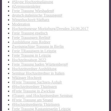
#Skype Hochzeitsplanung
#Zeremonienleiter
Freie Trauung Wiesbaden#
deutsch-italienische Trauungen#
Winterhochzeit Südharz
Moderation
Hochzeitsmesse Moritzburg/Dresden 24.09.2017
Freie Trauung englisch
Freie Trauungen Berlin#
Ausbildung zum Redner
Zweisprachige Trauung in Berlin
Freie TRauungen in Leipzig
Freie Trauung in Leipzig
Hochzeitssaison 2022
Freie Trauung baden Württemberg#
Hochzeitsredner Ausbildung
Seminar Hochzeitredner in Italien
Wikinger Hochzeit
#Freie Trauung Sachsen-Anhalt
#Hochzeitsredner Thüringen
#Freie Trauung in Zwickau
#Trauer- und Hochzeitsredner Seminar
#Freie Trauung am Strand
#Hochzeitsrednerin Thüringen
Freie Trauung Kastaniengrün Leipzig