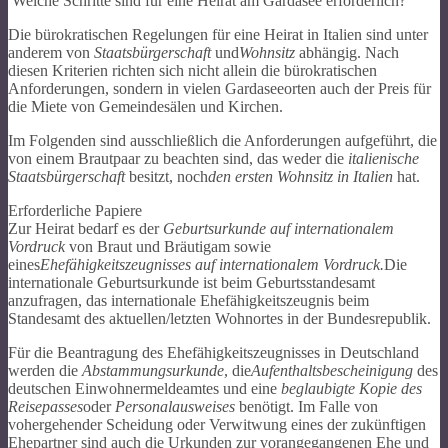
Welche Schritte sind für eine Heirat am Gardasee erforderlich?
Die bürokratischen Regelungen für eine Heirat in Italien sind unter
anderem von
Staatsbürgerschaft
und
Wohnsitz
abhängig. Nach
diesen Kriterien richten sich nicht allein die bürokratischen
Anforderungen, sondern in vielen Gardaseeorten auch der Preis für
die Miete von Gemeindesälen und Kirchen.
Im Folgenden sind ausschließlich die Anforderungen aufgeführt, die
von einem Brautpaar zu beachten sind, das weder die
italienische
Staatsbürgerschaft
besitzt, noch
den ersten Wohnsitz in Italien
hat.
Erforderliche Papiere
Zur Heirat bedarf es der
Geburtsurkunde auf internationalem
Vordruck
von Braut und Bräutigam sowie
eines
Ehefähigkeitszeugnisses
auf internationalem Vordruck.
Die
internationale Geburtsurkunde ist beim Geburtsstandesamt
anzufragen, das internationale Ehefähigkeitszeugnis beim
Standesamt des aktuellen/letzten Wohnortes in der Bundesrepublik.
Für die Beantragung des Ehefähigkeitszeugnisses in Deutschland
werden die
Abstammungsurkunde
, die
Aufenthaltsbescheinigung
des
deutschen Einwohnermeldeamtes und eine
beglaubigte Kopie des
Reisepasses
oder
Personalausweises
benötigt. Im Falle von
vohergehender Scheidung oder Verwitwung eines der zukünftigen
Ehepartner sind auch die Urkunden zur vorangegangenen Ehe und