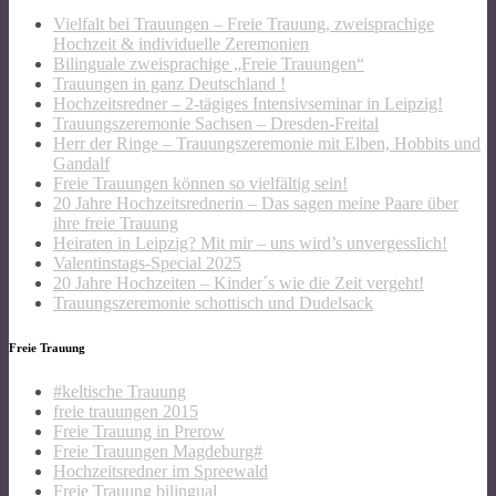
Vielfalt bei Trauungen – Freie Trauung, zweisprachige
Hochzeit & individuelle Zeremonien
Bilinguale zweisprachige „Freie Trauungen“
Trauungen in ganz Deutschland !
Hochzeitsredner – 2-tägiges Intensivseminar in Leipzig!
Trauungszeremonie Sachsen – Dresden-Freital
Herr der Ringe – Trauungszeremonie mit Elben, Hobbits und
Gandalf
Freie Trauungen können so vielfältig sein!
20 Jahre Hochzeitsrednerin – Das sagen meine Paare über
ihre freie Trauung
Heiraten in Leipzig? Mit mir – uns wird’s unvergesslich!
Valentinstags-Special 2025
20 Jahre Hochzeiten – Kinder´s wie die Zeit vergeht!
Trauungszeremonie schottisch und Dudelsack
Freie Trauung
#keltische Trauung
freie trauungen 2015
Freie Trauung in Prerow
Freie Trauungen Magdeburg#
Hochzeitsredner im Spreewald
Freie Trauung bilingual