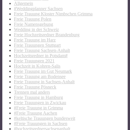
Allgemein
#Weddingplanner Sachsen
Freie Trauung Kloster Nimbschen Grimma
Freie Trauung Polen
Freie Namensgebung
Wedding in der Schweiz
Freie Hochzeitsredner Brandenburg
Freie Trauung im Harz
Freie Trauungen Stuttgart
Freie Trauung Sachsen-Anhalt
Hochzeitsredner in Potsdam#
Freie Trauungen 2021
Hochzeit in Kohren-Salis
Freie Trauung im Gut Neumark
Freie Trauung am Bodensee
Freie Trauung in Sachsen-Anhalt
Freie Trauung Pösneck
Trennen mal anders
Freie Trauung in Hamburg
Freie Trauungen in Zwickau
#Freie Trauung in Grimma
#Freie Trauung Aachen
#keltische Trauungen bundesweit
#Freie Trauungen in Sachsen
#hochzeitsrednersachsenanhalt