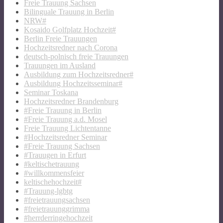
Freie Trauung Sachsen
Bilinguale Trauung in Berlin
NRW#
Kosaido Golfplatz Hochzeit#
Berlin Freie Trauungen
Hochzeitsredner nach Corona
deutsch-polnisch freie Trauungen
Trauungen im Ausland
Ausbildung zum Hochzeitsredner#
Ausbildung Hochzeitsseminar#
Seminar Toskana
Hochzeitsredner Brandenburg
#Freie Trauung in Berlin
#Freie Trauung a.d. Mosel
Freie Trauung Lichtentanne
#Hochzeitsredner Seminar
#Freie Trauung Sachsen
#Trauugen in Erfurt
#keltischetrauung
#willkommensfeier
keltischehochzeit#
#Trauung-lgbtg
#freietrauungsachsen
#freietrauunggrimma
#herrderringehochzeit