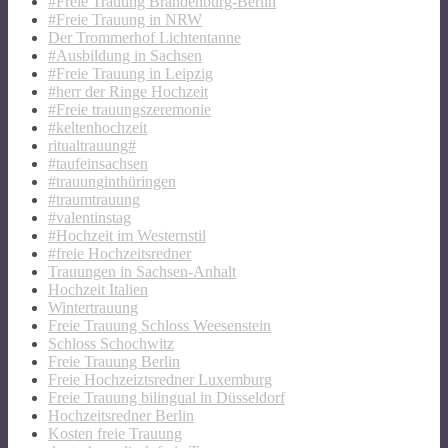
#Freie Trauung Brandenburg-Berlin
#Freie Trauung in NRW
Der Trommerhof Lichtentanne
#Ausbildung in Sachsen
#Freie Trauung in Leipzig
#herr der Ringe Hochzeit
#Freie trauungszeremonie
#keltenhochzeit
ritualtrauung#
#taufeinsachsen
#trauunginthüringen
#traumtrauung
#valentinstag
#Hochzeit im Westernstil
#freie Hochzeitsredner
Trauungen in Sachsen-Anhalt
Hochzeit Italien
Wintertrauung
Freie Trauung Schloss Weesenstein
Schloss Schochwitz
Freie Trauung Berlin
Freie Hochzeiztsredner Luxemburg
Freie Trauung bilingual in Düsseldorf
Hochzeitsredner Berlin
Kosten freie Trauung