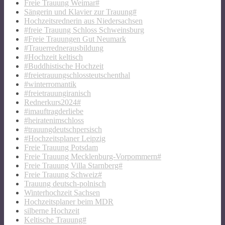
Freie Trauung Weimar#
Sängerin und Klavier zur Trauung#
Hochzeitsrednerin aus Niedersachsen
#freie Trauung Schloss Schweinsburg
#Freie Trauungen Gut Neumark
#Trauerrednerausbildung
#Hochzeit keltisch
#Buddhistische Hochzeit
#freietrauungschlossteutschenthal
#winterromantik
#freietrauungiranisch
Rednerkurs2024#
#imauftragderliebe
#heiratenimschloss
#trauungdeutschpersisch
#Hochzeitsplaner Leipzig
Freie Trauung Potsdam
Freie Trauung Mecklenburg-Vorpommern#
Freie Trauung Villa Starnberg#
Freie Trauung Schweiz#
Trauung deutsch-polnisch
Winterhochzeit Sachsen
Hochzeitsplaner beim MDR
silberne Hochzeit
Keltische Trauung#