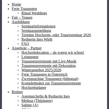
Home
Freie Trauungen
Ritual Weddings
Fair – Trauen
Ausbildung
Seminarinformationen
Seminaranmeldung
Termine Hochzeits- oder Trauerseminar 2026
Rednerin Ines Wirth
FAQ
Angebote – Partner
Hochzeitslocation – da waren wir schon!
Leistungen
Trauungszeremonie mit Live-Musik
Trauungszeremonie mit Dekoration
Winterangebot 2025/2026
Freie Trauungen in Österreich
Zweisprachige Trauungen (bilingual)
Komplettpaket zur Trauungszeremonie
Hochzeitsplaner
Redner
Agenturchefin & Rednerin Ines
Melissa (Thüringen)
Sabine (A)