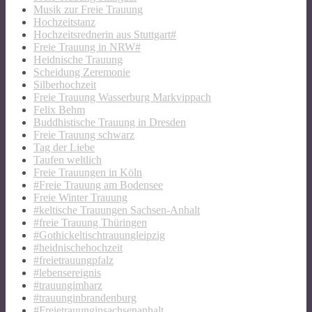
Musik zur Freie Trauung
Hochzeitstanz
Hochzeitsrednerin aus Stuttgart#
Freie Trauung in NRW#
Heidnische Trauung
Scheidung Zeremonie
Silberhochzeit
Freie Trauung Wasserburg Markvippach
Felix Behm
Buddhistische Trauung in Dresden
Freie Trauung schwarz
Tag der Liebe
Taufen weltlich
Freie Trauungen in Köln
#Freie Trauung am Bodensee
Freie Winter Trauung
#keltische Trauungen Sachsen-Anhalt
#freie Trauung Thüringen
#Gothickeltischtrauungleipzig
#heidnischehochzeit
#freietrauungpfalz
#lebensereignis
#trauungimharz
#trauunginbrandenburg
#Freietrauunginsachsenanhalt