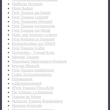
#keltische Hochzeit
#freie Redner
Freie Trauung am Strand
Freie Trauung Leipzig#
Freie Trauungen Weimar#
Freie Trauung zweisprachig
Freie Trauung mit Musik
Wald- und Seeresort Gröbern
Freie Rednerin in Stuttgart#
Hochzeitsredner aus NRW#
Freie Trauung Gothic
Hochzeiten – Corona-Krise
biliguale Trauung
Wasserburg Markvippach Hochzeit
bewegte Rhetorik
Freie Trauung buddhistisch
Gothic Hochzeitsrednerin
Heiratsantrag
willkommensfeier#
#Freie Trauung Flora-Köln
Die Scheune Lichtentanne
Trauung im Winter
#keltische Trauung Brandenburg
#trauung feengrotte
#herrenhausmöckernleipzig