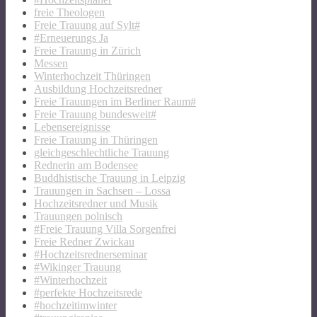
freie Theologen
Freie Trauung auf Sylt#
#Erneuerungs Ja
Freie Trauung in Zürich
Messen
Winterhochzeit Thüringen
Ausbildung Hochzeitsredner
Freie Trauungen im Berliner Raum#
Freie Trauung bundesweit#
Lebensereignisse
Freie Trauung in Thüringen
gleichgeschlechtliche Trauung
Rednerin am Bodensee
Buddhistische Trauung in Leipzig
Trauungen in Sachsen – Lossa
Hochzeitsredner und Musik
Trauungen polnisch
#Freie Trauung Villa Sorgenfrei
Freie Redner Zwickau
#Hochzeitsrednerseminar
#Wikinger Trauung
#Winterhochzeit
#perfekte Hochzeitsrede
#hochzeitimwinter