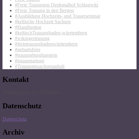
#Freie Trauungen Denkmalhof Schlagwitz
#Freie Trauung in den Bergen
#Ausbildung Hochzeits- und Trauerseminar
#keltische Hochzeit Sachsen
#Handfasting
#keltischTrauungbaden-würrtemberg
#wikingertrauung
#freietrauungbadenwürttemberg
#geburtsfeier
#trauungburghanstein
#trauungamsee
#Trauunginsachsenanhalt
Kontakt
Telefon: 0049 152 33953364
Datenschutz
Datenschutz
Archiv