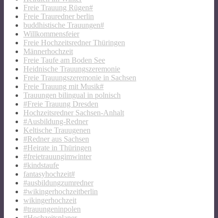
Freie Trauung Rügen#
Freie Trauredner berlin
buddhistische Trauungen#
Willkommensfeier
Freie Hochzeitsredner Thüringen
Männerhochzeit
Freie Taufe am Boden See
Heidnische Trauungszeremonie
Freie Trauungszeremonie in Sachsen
Freie Trauung mit Musik#
Trauungen bilingual in polnisch
#Freie Trauung Dresden
Hochzeitsredner Sachsen-Anhalt
#Ausbildung-Redner
Keltische Trauugenen
#Redner aus Sachsen
#Heirate in Thüringen
#freietrauungimwinter
#kindstaufe
fantasyhochzeit#
#ausbildungzumredner
#wikingerhochzeitberlin
wikingerhochzeit
#trauungeninpolen
#Hochzeitsplaner