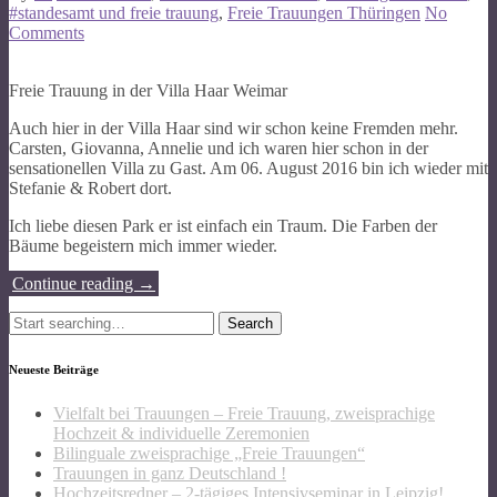
#standesamt und freie trauung
,
Freie Trauungen Thüringen
No
Comments
Freie Trauung in der Villa Haar Weimar
Auch hier in der Villa Haar sind wir schon keine Fremden mehr.
Carsten, Giovanna, Annelie und ich waren hier schon in der
sensationellen Villa zu Gast. Am 06. August 2016 bin ich wieder mit
Stefanie & Robert dort.
Ich liebe diesen Park er ist einfach ein Traum. Die Farben der
Bäume begeistern mich immer wieder.
Continue reading
→
Search
for:
Neueste Beiträge
Vielfalt bei Trauungen – Freie Trauung, zweisprachige
Hochzeit & individuelle Zeremonien
Bilinguale zweisprachige „Freie Trauungen“
Trauungen in ganz Deutschland !
Hochzeitsredner – 2-tägiges Intensivseminar in Leipzig!