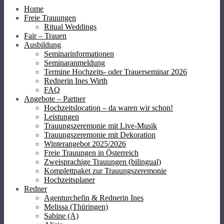
Home
Freie Trauungen
Ritual Weddings
Fair – Trauen
Ausbildung
Seminarinformationen
Seminaranmeldung
Termine Hochzeits- oder Trauerseminar 2026
Rednerin Ines Wirth
FAQ
Angebote – Partner
Hochzeitslocation – da waren wir schon!
Leistungen
Trauungszeremonie mit Live-Musik
Trauungszeremonie mit Dekoration
Winterangebot 2025/2026
Freie Trauungen in Österreich
Zweisprachige Trauungen (bilingual)
Komplettpaket zur Trauungszeremonie
Hochzeitsplaner
Redner
Agenturchefin & Rednerin Ines
Melissa (Thüringen)
Sabine (A)