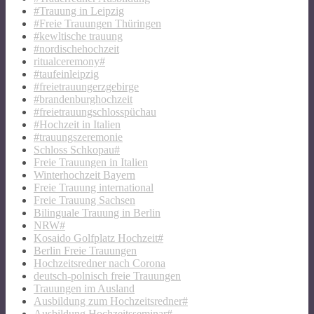
#Trauung in Leipzig
#Freie Trauungen Thüringen
#kewltische trauung
#nordischehochzeit
ritualceremony#
#taufeinleipzig
#freietrauungerzgebirge
#brandenburghochzeit
#freietrauungschlosspüchau
#Hochzeit in Italien
#trauungszeremonie
Schloss Schkopau#
Freie Trauungen in Italien
Winterhochzeit Bayern
Freie Trauung international
Freie Trauung Sachsen
Bilinguale Trauung in Berlin
NRW#
Kosaido Golfplatz Hochzeit#
Berlin Freie Trauungen
Hochzeitsredner nach Corona
deutsch-polnisch freie Trauungen
Trauungen im Ausland
Ausbildung zum Hochzeitsredner#
Ausbildung Hochzeitsseminar#