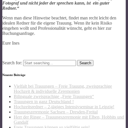
Fotograf und nicht jeder der sprechen kann, ist ein guter
Redner.“
Wenn man diese Hinweise beachtet, findet man recht leicht den
idealen Redner für die eigene Trauung. Wenn ihr kein Risiko
eingehen wollt und Professionalität wünscht, geht es hier zur
Buchungsanfrage.
Eure Ines
Search for:
Neueste Beiträge
Vielfalt bei Trauungen – Freie Trauung, zweisprachige
Hochzeit & individuelle Zeremonien
Bilinguale zweisprachige „Freie Trauungen“
Trauungen in ganz Deutschland !
Hochzeitsredner – 2-tägiges Intensivseminar in Leipzig!
Trauungszeremonie Sachsen – Dresden-Freital
Herr der Ringe – Trauungszeremonie mit Elben, Hobbits und
Gandalf
Freie Trauungen können so vielfältig sein!