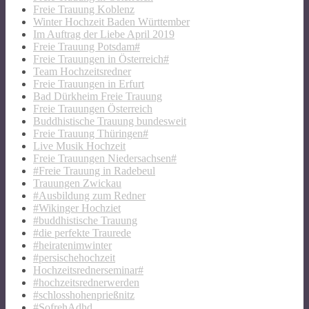
Freie Trauung Koblenz
Winter Hochzeit Baden Württember
Im Auftrag der Liebe April 2019
Freie Trauung Potsdam#
Freie Trauungen in Österreich#
Team Hochzeitsredner
Freie Trauungen in Erfurt
Bad Dürkheim Freie Trauung
Freie Trauungen Österreich
Buddhistische Trauung bundesweit
Freie Trauung Thüringen#
Live Musik Hochzeit
Freie Trauungen Niedersachsen#
#Freie Trauung in Radebeul
Trauungen Zwickau
#Ausbildung zum Redner
#Wikinger Hochziet
#buddhistische Trauung
#die perfekte Traurede
#heiratenimwinter
#persischehochzeit
Hochzeitsrednerseminar#
#hochzeitsrednerwerden
#schlosshohenprießnitz
#SofrehAdhd