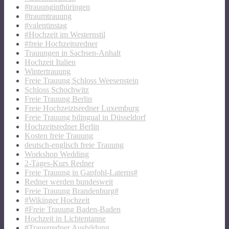
#trauunginthüringen
#traumtrauung
#valentinstag
#Hochzeit im Westernstil
#freie Hochzeitsredner
Trauungen in Sachsen-Anhalt
Hochzeit Italien
Wintertrauung
Freie Trauung Schloss Weesenstein
Schloss Schochwitz
Freie Trauung Berlin
Freie Hochzeiztsredner Luxemburg
Freie Trauung bilingual in Düsseldorf
Hochzeitsredner Berlin
Kosten freie Trauung
deutsch-englisch freie Trauung
Workshop Wedding
2-Tages-Kurs Redner
Freie Trauung in Gapfohl-Laterns#
Redner werden bundesweit
Freie Trauung Brandenburg#
#Wikinger Hochzeit
#Freie Trauung Baden-Baden
Hochzeit in Lichtentanne
#Trauerredner Ausbildung