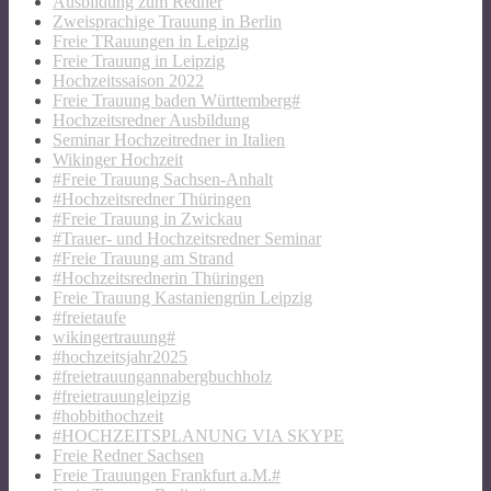
Ausbildung zum Redner
Zweisprachige Trauung in Berlin
Freie TRauungen in Leipzig
Freie Trauung in Leipzig
Hochzeitssaison 2022
Freie Trauung baden Württemberg#
Hochzeitsredner Ausbildung
Seminar Hochzeitredner in Italien
Wikinger Hochzeit
#Freie Trauung Sachsen-Anhalt
#Hochzeitsredner Thüringen
#Freie Trauung in Zwickau
#Trauer- und Hochzeitsredner Seminar
#Freie Trauung am Strand
#Hochzeitsrednerin Thüringen
Freie Trauung Kastaniengrün Leipzig
#freietaufe
wikingertrauung#
#hochzeitsjahr2025
#freietrauungannabergbuchholz
#freietrauungleipzig
#hobbithochzeit
#HOCHZEITSPLANUNG VIA SKYPE
Freie Redner Sachsen
Freie Trauungen Frankfurt a.M.#