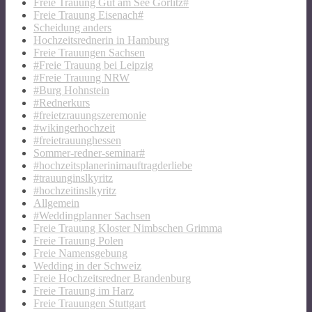
Freie Trauung Gut am See Görlitz#
Freie Trauung Eisenach#
Scheidung anders
Hochzeitsrednerin in Hamburg
Freie Trauungen Sachsen
#Freie Trauung bei Leipzig
#Freie Trauung NRW
#Burg Hohnstein
#Rednerkurs
#freietzrauungszeremonie
#wikingerhochzeit
#freietrauunghessen
Sommer-redner-seminar#
#hochzeitsplanerinimauftragderliebe
#trauunginslkyritz
#hochzeitinslkyritz
Allgemein
#Weddingplanner Sachsen
Freie Trauung Kloster Nimbschen Grimma
Freie Trauung Polen
Freie Namensgebung
Wedding in der Schweiz
Freie Hochzeitsredner Brandenburg
Freie Trauung im Harz
Freie Trauungen Stuttgart