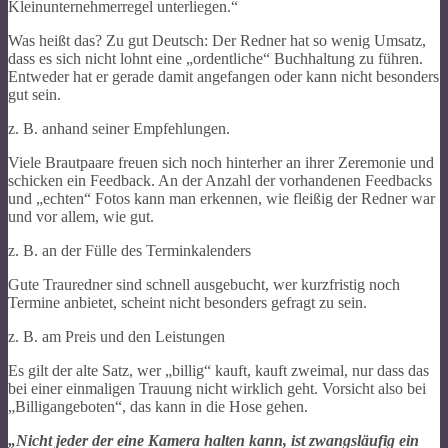
Kleinunternehmerregel unterliegen.“
Was heißt das? Zu gut Deutsch: Der Redner hat so wenig Umsatz,
dass es sich nicht lohnt eine „ordentliche“ Buchhaltung zu führen.
Entweder hat er gerade damit angefangen oder kann nicht besonders
gut sein.
z. B. anhand seiner Empfehlungen.
Viele Brautpaare freuen sich noch hinterher an ihrer Zeremonie und
schicken ein Feedback. An der Anzahl der vorhandenen Feedbacks
und „echten“ Fotos kann man erkennen, wie fleißig der Redner war
und vor allem, wie gut.
z. B. an der Fülle des Terminkalenders
Gute Trauredner sind schnell ausgebucht, wer kurzfristig noch
Termine anbietet, scheint nicht besonders gefragt zu sein.
z. B. am Preis und den Leistungen
Es gilt der alte Satz, wer „billig“ kauft, kauft zweimal, nur dass das
bei einer einmaligen Trauung nicht wirklich geht. Vorsicht also bei
„Billigangeboten“, das kann in die Hose gehen.
„Nicht jeder der eine Kamera halten kann, ist zwangsläufig ein