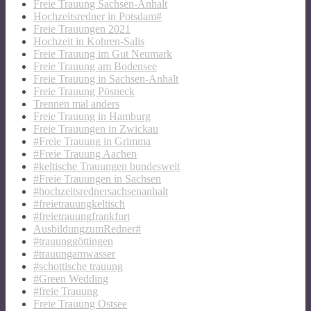
Freie Trauung Sachsen-Anhalt
Hochzeitsredner in Potsdam#
Freie Trauungen 2021
Hochzeit in Kohren-Salis
Freie Trauung im Gut Neumark
Freie Trauung am Bodensee
Freie Trauung in Sachsen-Anhalt
Freie Trauung Pösneck
Trennen mal anders
Freie Trauung in Hamburg
Freie Trauungen in Zwickau
#Freie Trauung in Grimma
#Freie Trauung Aachen
#keltische Trauungen bundesweit
#Freie Trauungen in Sachsen
#hochzeitsrednersachsenanhalt
#freietrauungkeltisch
#freietrauungfrankfurt
AusbildungzumRedner#
#trauunggöttingen
#trauungamwasser
#schottische trauung
#Green Wedding
#freie Trauung
Freie Trauung Ostsee