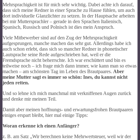
Mehrsprachigkeit ist für mich sehr wichtig. Dabei achte ich darauf,
dass sich meine Redner in einer Sprache zu Hause fühlen, um auch
dort individuelle Glanzlichter zu setzen. In der Hauptsache arbeiten
bei mir Muttersprachler – gerade in den Sprachen Italienisch,
Spanisch, Russisch und Polnisch ist dies mein Anspruch.
Viele Mitbewerber sind auf den Zug der Mehrsprachigkeit
aufgesprungen, manche machen das sehr gut. Allerdings habe ich
auch schon erlebt, dass sich so mancher Redner in phonetischer
Lautsprache seine Rede aufgeschrieben hat, weil er die
Fremdsprache nicht beherrschte. Ich war erschüttert und bin es
teilweise noch – ich frage mich dann immer, wie kann man so etwas
machen – am schönsten Tag im Leben des Brautpaares.
Aber
meine Mutter sagt es immer so schön: Ines, du kannst nicht
jeden retten.
Und so lehne ich mich manchmal mit verkniffenen Augen zurück
und denke mir meinen Teil.
Damit aber meinen hoffnungs- und erwartungsfrohen Brautpaaren
einiges erspart bleibt, hier mal einige Tipps:
Woran erkenne ich einen Anfänger?
z. B. am Satz „Wir berechnen keine Mehrwertsteuer, weil wir der