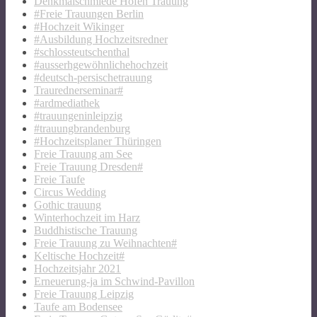
Denkmalschmiede Höfen Trauung
#Freie Trauungen Berlin
#Hochzeit Wikinger
#Ausbildung Hochzeitsredner
#schlossteutschenthal
#ausserhgewöhnlichehochzeit
#deutsch-persischetrauung
Traurednerseminar#
#ardmediathek
#trauungeninleipzig
#trauungbrandenburg
#Hochzeitsplaner Thüringen
Freie Trauung am See
Freie Trauung Dresden#
Freie Taufe
Circus Wedding
Gothic trauung
Winterhochzeit im Harz
Buddhistische Trauung
Freie Trauung zu Weihnachten#
Keltische Hochzeit#
Hochzeitsjahr 2021
Erneuerung-ja im Schwind-Pavillon
Freie Trauung Leipzig
Taufe am Bodensee