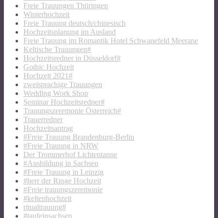
Freie Trauungen Thüringen
Winterhochzeit
Freie Trauung deutsch/chinesisch
Hochzeitsplanung im Ausland
Freie Trauung im Romantik Hotel Schwanefeld Meerane
Keltische Trauungen#
Hochzeitsredner in Düsseldorf#
Gothic Hochzeit
Hochzeit 2021#
zweisprachige Trauungen
Wedding Work Shop
Seminar Hochzeitsredner#
Trauungszeremonie Österreich#
Trauerredner
Hochzeitsantrag
#Freie Trauung Brandenburg-Berlin
#Freie Trauung in NRW
Der Trommerhof Lichtentanne
#Ausbildung in Sachsen
#Freie Trauung in Leipzig
#herr der Ringe Hochzeit
#Freie trauungszeremonie
#keltenhochzeit
ritualtrauung#
#taufeinsachsen