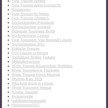
Freie Trauung Berlin#
Freie Trauung deutsch-russisch#
Hausmessen
Freie Trauung im Winter
Freie Trauung schottisch
Hochzeitsredner Potzsdam#
Hochzeitsredner werden#
Bilinguale Trauungen Berlin
Hochzeitsredner Leipzig
Freie Trauungen Villa Rosental Leipzig
Hochzeitssaison 2021
Keltische Trauung
Free Trauung in Bayern
Ausbildung Redner Toskana
Mittelalterhochzeit
#Freie Trauung Klosterschule Roßleben
#Freie Trauungen in Thüringen
#Freie Trauung Horch Museum
#Redner-Kurs 2023
#Hochzeit feiern in Leipzig
#Freie Trauungen Weimar
#Gothic Trauung
#wasserweihe
buddhistischetrauung#
#freietrauung2025