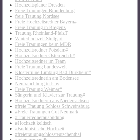
Hochzeitsplaner Dresden
Freie Trauungen Brandenburg
freie Trauung Nordsee
Freie Hochzeitsredner Bayern#
Freie Trauung in Bregenz
Trauung Rheinland-PfalzT
Winterhochzeit Stuttgart
Freie Trauungen beim MDR
Hochzeitsredner Potsdam#
Hochzeitsredner Österreich h#
Hochzeitsredner im Team
Freie Trauung bundesweit
Klosterruine Limburg Bad Dürkheim#
Hochzeitsrednerin am Bodensee
Neutrauchburg in Isny
Freie Trauung Weimar#
Sängerin und Klavier zur Trauung#
Hochzeitsrednerin aus Niedersachsen
#freie Trauung Schloss Schweinsburg
#Freie Trauungen Gut Neumark
#Trauerrednerausbildung
#Hochzeit keltisch
#Buddhistische Hochzeit
#freietrauungschlossteutschenthal
#winterromantik