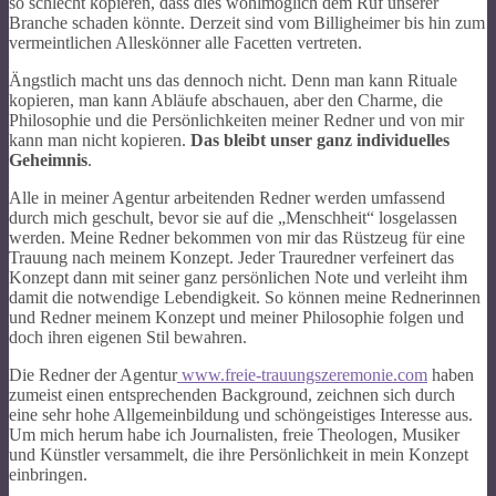
so schlecht kopieren, dass dies wohlmöglich dem Ruf unserer
Branche schaden könnte. Derzeit sind vom Billigheimer bis hin zum
vermeintlichen Alleskönner alle Facetten vertreten.
Ängstlich macht uns das dennoch nicht. Denn man kann Rituale
kopieren, man kann Abläufe abschauen, aber den Charme, die
Philosophie und die Persönlichkeiten meiner Redner und von mir
kann man nicht kopieren.
Das bleibt unser ganz individuelles
Geheimnis
.
Alle in meiner Agentur arbeitenden Redner werden umfassend
durch mich geschult, bevor sie auf die „Menschheit“ losgelassen
werden. Meine Redner bekommen von mir das Rüstzeug für eine
Trauung nach meinem Konzept. Jeder Trauredner verfeinert das
Konzept dann mit seiner ganz persönlichen Note und verleiht ihm
damit die notwendige Lebendigkeit. So können meine Rednerinnen
und Redner meinem Konzept und meiner Philosophie folgen und
doch ihren eigenen Stil bewahren.
Die Redner der Agentur
www.freie-trauungszeremonie.com
haben
zumeist einen entsprechenden Background, zeichnen sich durch
eine sehr hohe Allgemeinbildung und schöngeistiges Interesse aus.
Um mich herum habe ich Journalisten, freie Theologen, Musiker
und Künstler versammelt, die ihre Persönlichkeit in mein Konzept
einbringen.