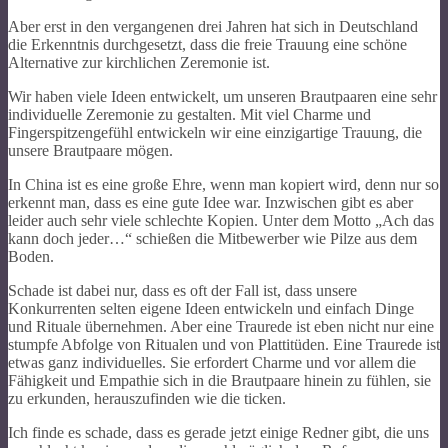
Aber erst in den vergangenen drei Jahren hat sich in Deutschland
die Erkenntnis durchgesetzt, dass die freie Trauung eine schöne
Alternative zur kirchlichen Zeremonie ist.
Wir haben viele Ideen entwickelt, um unseren Brautpaaren eine sehr
individuelle Zeremonie zu gestalten. Mit viel Charme und
Fingerspitzengefühl entwickeln wir eine einzigartige Trauung, die
unsere Brautpaare mögen.
In China ist es eine große Ehre, wenn man kopiert wird, denn nur so
erkennt man, dass es eine gute Idee war. Inzwischen gibt es aber
leider auch sehr viele schlechte Kopien. Unter dem Motto „Ach das
kann doch jeder…“ schießen die Mitbewerber wie Pilze aus dem
Boden.
Schade ist dabei nur, dass es oft der Fall ist, dass unsere
Konkurrenten selten eigene Ideen entwickeln und einfach Dinge
und Rituale übernehmen. Aber eine Traurede ist eben nicht nur eine
stumpfe Abfolge von Ritualen und von Plattitüden. Eine Traurede ist
etwas ganz individuelles. Sie erfordert Charme und vor allem die
Fähigkeit und Empathie sich in die Brautpaare hinein zu fühlen, sie
zu erkunden, herauszufinden wie die ticken.
Ich finde es schade, dass es gerade jetzt einige Redner gibt, die uns