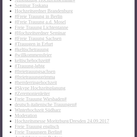
Seminar Toskana
Hochzeitsredner Brandenburg
#Freie Trauung in Berlin
#Freie Trauung a.d. Mosel
Freie Trauung Lichtentanne
#Hochzeitsredner Seminar
#Freie Trauung Sachsen
#Trauugen in Erfurt
#keltischetrauung
#willkommensfeier
keltischehochzeit#
#Trauung-lgbtg
#freietrauungsachsen
#freietrauunggrimma
#herrderringehochzeit
#Skype Hochzeitsplanung
#Zeremonienleiter
Freie Trauung Wiesbaden#
deutsch-italienische Trauungen#
Winterhochzeit Südharz
Moderation
Hochzeitsmesse Moritzburg/Dresden 24.09.2017
Freie Trauung englisch
Freie Trauungen Berlin#