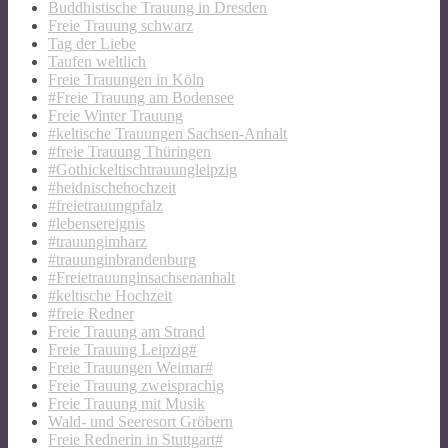
Buddhistische Trauung in Dresden
Freie Trauung schwarz
Tag der Liebe
Taufen weltlich
Freie Trauungen in Köln
#Freie Trauung am Bodensee
Freie Winter Trauung
#keltische Trauungen Sachsen-Anhalt
#freie Trauung Thüringen
#Gothickeltischtrauungleipzig
#heidnischehochzeit
#freietrauungpfalz
#lebensereignis
#trauungimharz
#trauunginbrandenburg
#Freietrauunginsachsenanhalt
#keltische Hochzeit
#freie Redner
Freie Trauung am Strand
Freie Trauung Leipzig#
Freie Trauungen Weimar#
Freie Trauung zweisprachig
Freie Trauung mit Musik
Wald- und Seeresort Gröbern
Freie Rednerin in Stuttgart#