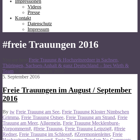
Impressionen
Videos
Presse
Kontakt
Datenschutz
Impressum
#freie Trauungen 2016
You are here:
Freie Trauung & Hochzeitsredner in Sachsen,
Thüringen, Sachsen-Anhalt & ganz Deutschland – Ines Wirth &
Team
>
#freie Trauungen 2016
5. September 2016
Freie Trauungen im August / September
2016
By
iw
Freie Trauung am See
,
Freie Trauung Kloster Nimbschen
Grimma
,
Freie Trauung Ostsee
,
Freie Trauung am Strand
,
Freie
Trauung am Meer
,
Allgemein
,
Freie Trauung Mecklenburg-
Vorpommern#
,
#freie Trauung
,
Freie Trauung Leipzig#
,
#freie
Redner
,
Freie Trauung im Schloss#
,
#Zeremonienleiter
,
Freie
Hochzeitsredner Bayern#
,
Freie Trauung Potsdam
No Comments