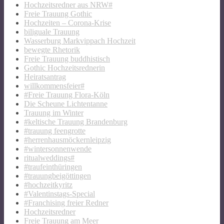
Hochzeitsredner aus NRW#
Freie Trauung Gothic
Hochzeiten – Corona-Krise
biliguale Trauung
Wasserburg Markvippach Hochzeit
bewegte Rhetorik
Freie Trauung buddhistisch
Gothic Hochzeitsrednerin
Heiratsantrag
willkommensfeier#
#Freie Trauung Flora-Köln
Die Scheune Lichtentanne
Trauung im Winter
#keltische Trauung Brandenburg
#trauung feengrotte
#herrenhausmöckernleipzig
#wintersonnenwende
ritualweddings#
#traufeinthüringen
#trauungbeigöttingen
#hochzeitkyritz
#Valentinstags-Special
#Franchising freier Redner
Hochzeitsredner
Freie Trauung am Meer