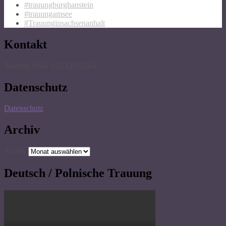
#trauungburghanstein
#trauungamsee
#Trauunginsachsenanhalt
Kontakt
Telefon: 0049 152 33953364
Datenschutz
Datenschutz
Archiv
Archiv
Deutsch / Polnische Trauung