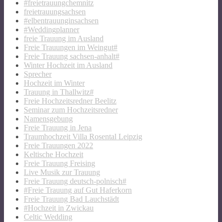
#freietrauungchemnitz
freietrauungsachsen
#elbentrauunginsachsen
#Weddingplanner
freie Trauung im Ausland
Freie Trauungen im Weingut#
Freie Trauung sachsen-anhalt#
Winter Hochzeit im Ausland
Sprecher
Hochzeit im Winter
Trauung in Thallwitz#
Freie Hochzeitsredner Beelitz
Seminar zum Hochzeitsredner
Namensgebung
Freie Trauung in Jena
Traumhochzeit Villa Rosental Leipzig
Freie Trauungen 2022
Keltische Hochzeit
Freie Trauung Freising
Live Musik zur Trauung
Freie Trauung deutsch-polnisch#
#Freie Trauung auf Gut Haferkorn
Freie Trauung Bad Lauchstädt
#Hochzeit in Zwickau
Celtic Wedding