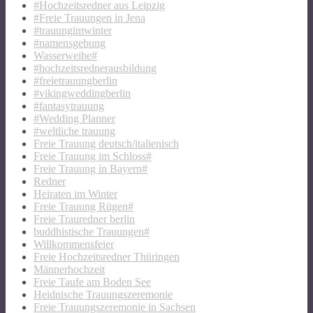
#Hochzeitsredner aus Leipzig
#Freie Trauungen in Jena
#trauungimwinter
#namensgebung
Wasserweihe#
#hochzeitsrednerausbildung
#freietrauungberlin
#vikingweddingberlin
#fantasytrauung
#Wedding Planner
#weltliche trauung
Freie Trauung deutsch/italienisch
Freie Trauung im Schloss#
Freie Trauung in Bayern#
Redner
Heiraten im Winter
Freie Trauung Rügen#
Freie Trauredner berlin
buddhistische Trauungen#
Willkommensfeier
Freie Hochzeitsredner Thüringen
Männerhochzeit
Freie Taufe am Boden See
Heidnische Trauungszeremonie
Freie Trauungszeremonie in Sachsen