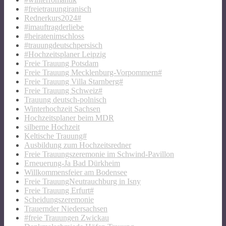
#freietrauungiranisch
Rednerkurs2024#
#imauftragderliebe
#heiratenimschloss
#trauungdeutschpersisch
#Hochzeitsplaner Leipzig
Freie Trauung Potsdam
Freie Trauung Mecklenburg-Vorpommern#
Freie Trauung Villa Starnberg#
Freie Trauung Schweiz#
Trauung deutsch-polnisch
Winterhochzeit Sachsen
Hochzeitsplaner beim MDR
silberne Hochzeit
Keltische Trauung#
Ausbildung zum Hochzeitsredner
Freie Trauungszeremonie im Schwind-Pavillon
Erneuerung-Ja Bad Dürkheim
Willkommensfeier am Bodensee
Freie TrauungNeutrauchburg in Isny
Freie Trauung Erfurt#
Scheidungszeremonie
Trauernder Niedersachsen
#freie Trauungen Zwickau