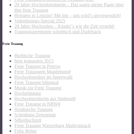
20 Jahre Hochzeitsrednerin – Das sagen meine Paare über
ihre freie Trauung
Heiraten in Leipzig? Mit mir – uns wird’s unvergesslich!
Valentinstags-Special 2025
20 Jahre Hochzeiten – Kinder´s wie die Zeit vergeht!
Trauungszeremonie schottisch und Dudelsack
Freie Trauung
#keltische Trauung
freie trauungen 2015
Freie Trauung in Prerow
Freie Trauungen Magdeburg#
Hochzeitsredner im Spreewald
Freie Trauung bilingual
Musik zur Freie Trauung
Hochzeitstanz
Hochzeitsrednerin aus Stuttgart#
Freie Trauung in NRW#
Heidnische Trauung
Scheidung Zeremonie
Silberhochzeit
Freie Trauung Wasserburg Markvippach
Felix Behm