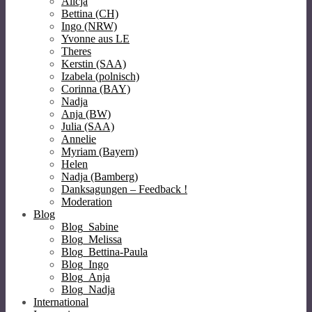
Alicja
Bettina (CH)
Ingo (NRW)
Yvonne aus LE
Theres
Kerstin (SAA)
Izabela (polnisch)
Corinna (BAY)
Nadja
Anja (BW)
Julia (SAA)
Annelie
Myriam (Bayern)
Helen
Nadja (Bamberg)
Danksagungen – Feedback !
Moderation
Blog
Blog_Sabine
Blog_Melissa
Blog_Bettina-Paula
Blog_Ingo
Blog_Anja
Blog_Nadja
International