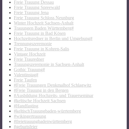
Freie Trauung Dessau
Freie Trauung Spreewald
Freie Trauung Jena
Freie Trauung Schloss Neunburg
Winter Hochzeit Sachsen-Anhalt
Trauungen Baden Württemberg#
Freie Trauung in Bad Kösen
Hochzeitsredner in Berlin und Umgebung#
Trennungszeremonie
Freie Trauung in Kohren-Salis
Vintage Hochzeit
Freie Trauredner
Trauungszeremonie in Sachsen-Anhalt
Gothic Trauung#
Valentinstag#
Freie Taufen
#Freie Trauungen Denkmalhof Schlagwitz
#Freie Trauung in den Bergen
#Ausbildung Hochzeits- und Trauerseminar
#keltische Hochzeit Sachsen
#Handfasting
#keltischTrauungbaden-würrtemberg
#wikingertrauung
#freietrauungbadenwürttemberg
#geburtsfeier