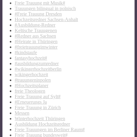
Freie Trauung mit Musik#
Trauungen bilingual in polnisch
#Freie Trauung Dresden
Hochzeitsredner Sachsen-Anhalt
#Ausbildung-Redner
Keltische Trauugenen
#Redner aus Sachsen
#Heirate in Thüringen
#freietrauungimwinter
#kindstaufe
fantasyhochzeit#
#ausbildungzumredner
#wikingerhochzeitberlin
wikingerhochzeit
#trauungeninpolen
#Hochzeitsplaner
freie Theologen
Freie Trauung auf Sylt#
#Erneuerungs Ja
Freie Trauung in Zürich
Messen
Winterhochzeit Thüringen
Ausbildung Hochzeitsredner
Freie Trauungen im Berliner Raum#
Freie Trauung bundesweit#