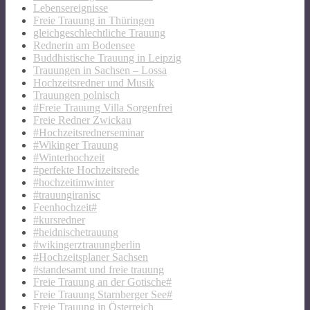
Lebensereignisse
Freie Trauung in Thüringen
gleichgeschlechtliche Trauung
Rednerin am Bodensee
Buddhistische Trauung in Leipzig
Trauungen in Sachsen – Lossa
Hochzeitsredner und Musik
Trauungen polnisch
#Freie Trauung Villa Sorgenfrei
Freie Redner Zwickau
#Hochzeitsrednerseminar
#Wikinger Trauung
#Winterhochzeit
#perfekte Hochzeitsrede
#hochzeitimwinter
#trauungiranisc
Feenhochzeit#
#kursredner
#heidnischetrauung
#wikingerztrauungberlin
#Hochzeitsplaner Sachsen
#standesamt und freie trauung
Freie Trauung an der Gotische#
Freie Trauung Starnberger See#
Freie Trauung in Österreich