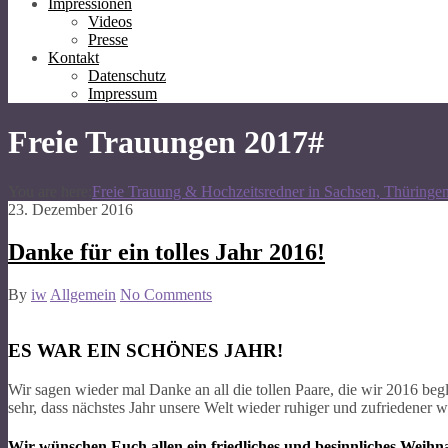
Impressionen
Videos
Presse
Kontakt
Datenschutz
Impressum
Freie Trauungen 2017#
You are here:
Freie Trauung & Hochzeitsredner in Sachsen, Thüringe
23. Dezember 2016
Danke für ein tolles Jahr 2016!
By
iw
Allgemein
No Comments
ES WAR EIN SCHÖNES JAHR!
Wir sagen wieder mal Danke an all die tollen Paare, die wir 2016 beg
sehr, dass nächstes Jahr unsere Welt wieder ruhiger und zufriedener w
Wir wünschen Euch allen ein friedliches und besinnliches Weih