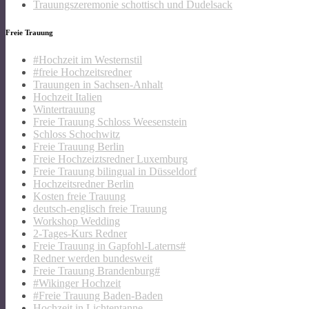
Trauungszeremonie schottisch und Dudelsack
Freie Trauung
#Hochzeit im Westernstil
#freie Hochzeitsredner
Trauungen in Sachsen-Anhalt
Hochzeit Italien
Wintertrauung
Freie Trauung Schloss Weesenstein
Schloss Schochwitz
Freie Trauung Berlin
Freie Hochzeiztsredner Luxemburg
Freie Trauung bilingual in Düsseldorf
Hochzeitsredner Berlin
Kosten freie Trauung
deutsch-englisch freie Trauung
Workshop Wedding
2-Tages-Kurs Redner
Freie Trauung in Gapfohl-Laterns#
Redner werden bundesweit
Freie Trauung Brandenburg#
#Wikinger Hochzeit
#Freie Trauung Baden-Baden
Hochzeit in Lichtentanne