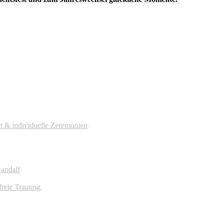
it & individuelle Zeremonien
Gandalf
freie Trauung