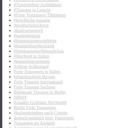
#Trauerredner Ausbildung
#Trauung in Leipzig
#Freie Trauungen Thüringen
#kewltische trauung
#nordischehochzeit
ritualceremony#
#taufeinleipzig
#freietrauungerzgebirge
#brandenburghochzeit
#freietrauungschlosspüchau
#Hochzeit in Italien
#trauungszeremonie
Schloss Schkopau#
Freie Trauungen in Italien
Winterhochzeit Bayern
Freie Trauung international
Freie Trauung Sachsen
Bilinguale Trauung in Berlin
NRW#
Kosaido Golfplatz Hochzeit#
Berlin Freie Trauungen
Hochzeitsredner nach Corona
deutsch-polnisch freie Trauungen
Trauungen im Ausland