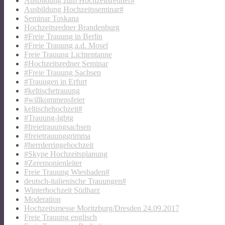
Ausbildung zum Hochzeitsredner#
Ausbildung Hochzeitsseminar#
Seminar Toskana
Hochzeitsredner Brandenburg
#Freie Trauung in Berlin
#Freie Trauung a.d. Mosel
Freie Trauung Lichtentanne
#Hochzeitsredner Seminar
#Freie Trauung Sachsen
#Trauugen in Erfurt
#keltischetrauung
#willkommensfeier
keltischehochzeit#
#Trauung-lgbtg
#freietrauungsachsen
#freietrauunggrimma
#herrderringehochzeit
#Skype Hochzeitsplanung
#Zeremonienleiter
Freie Trauung Wiesbaden#
deutsch-italienische Trauungen#
Winterhochzeit Südharz
Moderation
Hochzeitsmesse Moritzburg/Dresden 24.09.2017
Freie Trauung englisch