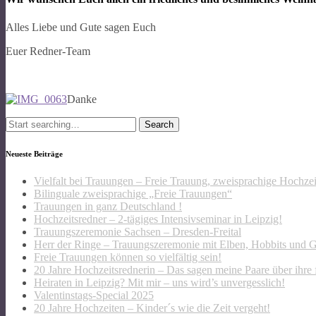
Alles Liebe und Gute sagen Euch
Euer Redner-Team
Danke
Search
for:
Neueste Beiträge
Vielfalt bei Trauungen – Freie Trauung, zweisprachige Hochze
Bilinguale zweisprachige „Freie Trauungen“
Trauungen in ganz Deutschland !
Hochzeitsredner – 2-tägiges Intensivseminar in Leipzig!
Trauungszeremonie Sachsen – Dresden-Freital
Herr der Ringe – Trauungszeremonie mit Elben, Hobbits und 
Freie Trauungen können so vielfältig sein!
20 Jahre Hochzeitsrednerin – Das sagen meine Paare über ihre 
Heiraten in Leipzig? Mit mir – uns wird’s unvergesslich!
Valentinstags-Special 2025
20 Jahre Hochzeiten – Kinder´s wie die Zeit vergeht!