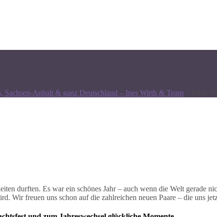
n, Sachsen-Anhalt & ganz Deutschland – Ines Wirth & Team
>
Freie T
leiten durften. Es war ein schönes Jahr – auch wenn die Welt gerade ni
ird. Wir freuen uns schon auf die zahlreichen neuen Paare – die uns jet
nachtsfest und zum Jahreswechsel glückliche Momente.