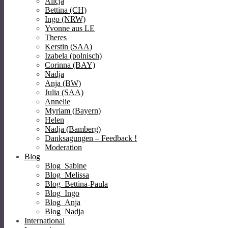
Alicja
Bettina (CH)
Ingo (NRW)
Yvonne aus LE
Theres
Kerstin (SAA)
Izabela (polnisch)
Corinna (BAY)
Nadja
Anja (BW)
Julia (SAA)
Annelie
Myriam (Bayern)
Helen
Nadja (Bamberg)
Danksagungen – Feedback !
Moderation
Blog
Blog_Sabine
Blog_Melissa
Blog_Bettina-Paula
Blog_Ingo
Blog_Anja
Blog_Nadja
International