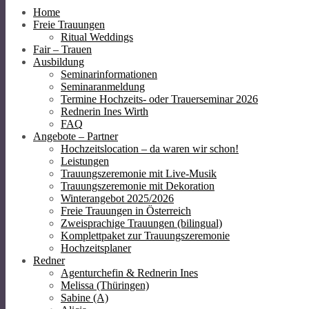
Home
Freie Trauungen
Ritual Weddings
Fair – Trauen
Ausbildung
Seminarinformationen
Seminaranmeldung
Termine Hochzeits- oder Trauerseminar 2026
Rednerin Ines Wirth
FAQ
Angebote – Partner
Hochzeitslocation – da waren wir schon!
Leistungen
Trauungszeremonie mit Live-Musik
Trauungszeremonie mit Dekoration
Winterangebot 2025/2026
Freie Trauungen in Österreich
Zweisprachige Trauungen (bilingual)
Komplettpaket zur Trauungszeremonie
Hochzeitsplaner
Redner
Agenturchefin & Rednerin Ines
Melissa (Thüringen)
Sabine (A)