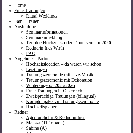
Home
Freie Trauungen
Ritual Weddings
Fair – Trauen
Ausbildung
Seminarinformationen
Seminaranmeldung
Termine Hochzeits- oder Trauerseminar 2026
Rednerin Ines Wirth
FAQ
Angebote – Partner
Hochzeitslocation – da waren wir schon!
Leistungen
Trauungszeremonie mit Live-Musik
Trauungszeremonie mit Dekoration
Winterangebot 2025/2026
Freie Trauungen in Österreich
Zweisprachige Trauungen (bilingual)
Komplettpaket zur Trauungszeremonie
Hochzeitsplaner
Redner
Agenturchefin & Rednerin Ines
Melissa (Thüringen)
Sabine (A)