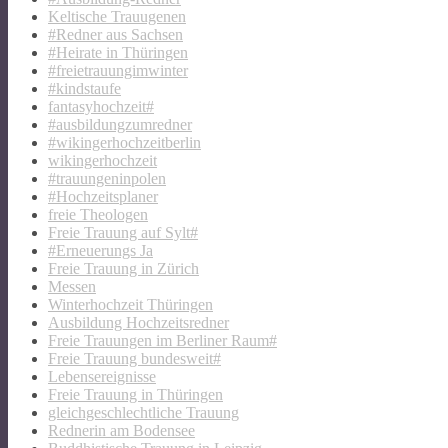
Keltische Trauugenen
#Redner aus Sachsen
#Heirate in Thüringen
#freietrauungimwinter
#kindstaufe
fantasyhochzeit#
#ausbildungzumredner
#wikingerhochzeitberlin
wikingerhochzeit
#trauungeninpolen
#Hochzeitsplaner
freie Theologen
Freie Trauung auf Sylt#
#Erneuerungs Ja
Freie Trauung in Zürich
Messen
Winterhochzeit Thüringen
Ausbildung Hochzeitsredner
Freie Trauungen im Berliner Raum#
Freie Trauung bundesweit#
Lebensereignisse
Freie Trauung in Thüringen
gleichgeschlechtliche Trauung
Rednerin am Bodensee