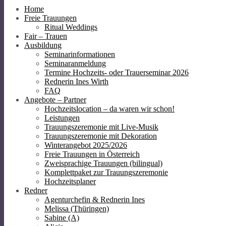
Home
Freie Trauungen
Ritual Weddings
Fair – Trauen
Ausbildung
Seminarinformationen
Seminaranmeldung
Termine Hochzeits- oder Trauerseminar 2026
Rednerin Ines Wirth
FAQ
Angebote – Partner
Hochzeitslocation – da waren wir schon!
Leistungen
Trauungszeremonie mit Live-Musik
Trauungszeremonie mit Dekoration
Winterangebot 2025/2026
Freie Trauungen in Österreich
Zweisprachige Trauungen (bilingual)
Komplettpaket zur Trauungszeremonie
Hochzeitsplaner
Redner
Agenturchefin & Rednerin Ines
Melissa (Thüringen)
Sabine (A)