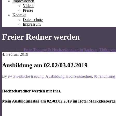
Impressionen
Videos
Presse
Kontakt
Datenschutz
Impressum
Freier Redner werden
You are here:
Freie Trauung & Hochzeitsredner in Sachsen, Thüringe
4. Februar 2019
Ausbildung am 02.02/03.02.2019
By
iw
#weltliche trauung
,
Ausbildung Hochzeitsredner
,
#Franchising 
Hochzeitsredner werden mit Ines.
Mein Ausbildungstag am 02./03.02.2019 im
Hotel Markkleeberge