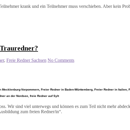
n Teilnehmer krank und ein Teilnehmer muss verschieben. Aber kein Pr
 Trauredner?
ner
,
Freie Redner Sachsen
No Comments
n Mecklenburg-Vorpommern, Freier Redner in Baden-Württemberg, Freier Redner in Italien, Fr
dner an der Nordsee, freie Redner auf Sylt
gross. Wir sind viel unterwegs und können es zum Teil nicht mehr abdec
Ausbildung zum freien Redner/in“.