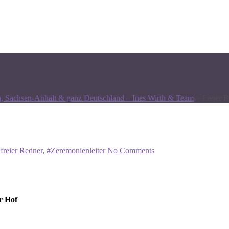
n, Sachsen-Anhalt & ganz Deutschland – Ines Wirth & Team
>
Freier 
freier Redner
,
#Zeremonienleiter
No Comments
r Hof