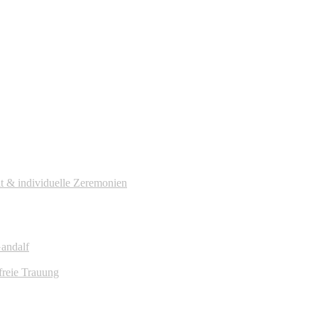
it & individuelle Zeremonien
Gandalf
freie Trauung