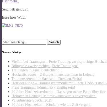
Hier mehr..
Seid lieb gegrüßt
Eure Ines Wirth
Search
for:
Neueste Beiträge
Vielfalt bei Trauungen – Freie Trauung, zweisprachige Hochze
Bilinguale zweisprachige „Freie Trauungen“
Trauungen in ganz Deutschland !
Hochzeitsredner – 2-tägiges Intensivseminar in Leipzig!
Trauungszeremonie Sachsen – Dresden-Freital
Herr der Ringe – Trauungszeremonie mit Elben, Hobbits und 
Freie Trauungen können so vielfältig sein!
20 Jahre Hochzeitsrednerin – Das sagen meine Paare über ihre 
Heiraten in Leipzig? Mit mir – uns wird’s unvergesslich!
Valentinstags-Special 2025
20 Jahre Hochzeiten – Kinder´s wie die Zeit vergeht!