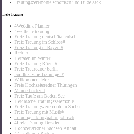
Trauungszeremonie schottisch und Dudelsack
Freie Trauung
#Wedding Planner
#weltliche trauung
Freie Trauung deutsch/italienisch
Freie Trauung im Schloss#
Freie Trauung in Bayern#
Redner
Heiraten im Winter
Freie Trauung Rügen#
Freie Trauredner berlin
buddhistische Trauungen#
Willkommensfeier
Freie Hochzeitsredner Thüringen
Männerhochzeit
Freie Taufe am Boden See
Heidnische Trauungszeremonie
Freie Trauungszeremonie in Sachsen
Freie Trauung mit Musik#
Trauungen bilingual in polnisch
#Freie Trauung Dresden
Hochzeitsredner Sachsen-Anhalt
#Ausbildung-Redner