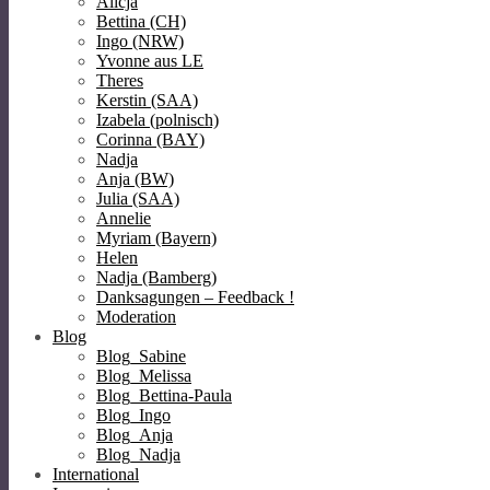
Alicja
Bettina (CH)
Ingo (NRW)
Yvonne aus LE
Theres
Kerstin (SAA)
Izabela (polnisch)
Corinna (BAY)
Nadja
Anja (BW)
Julia (SAA)
Annelie
Myriam (Bayern)
Helen
Nadja (Bamberg)
Danksagungen – Feedback !
Moderation
Blog
Blog_Sabine
Blog_Melissa
Blog_Bettina-Paula
Blog_Ingo
Blog_Anja
Blog_Nadja
International