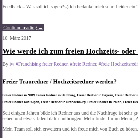
Feedback – Was soll ich sagen?:-) Ich bedanke mich sehr. Leider ei
Continue reading
→
10. März 2017
Wie werde ich zum freien Hochzeits- oder
By
iw
#Franchising freier Redner
,
#freie Redner
,
#freie Hochzeitsred
Freier Trauredner / Hochzeitsredner werden?
Freier Redner in NRW, Freier Redner in Hamburg, Freier Redner in Bayern, Freier Redner i
Freier Redner auf Rügen, Freier Redner in Brandenburg, Freier Redner in Polen, Freier Re
Seit einigen Jahren bilde ich Redner aus und die Nachfrage ist sehr 
sehen und etwas Talent dafür mitbringen. Mehr findet Ihr im Menü „
Mein Team soll sich erweitern und ich freue mich von Euch zu hören.