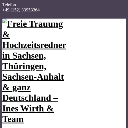
Telefon
+49 (152) 33953364