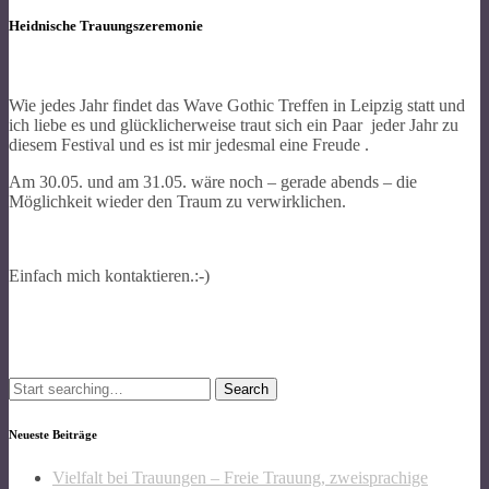
Heidnische Trauungszeremonie
Wie jedes Jahr findet das Wave Gothic Treffen in Leipzig statt und
ich liebe es und glücklicherweise traut sich ein Paar jeder Jahr zu
diesem Festival und es ist mir jedesmal eine Freude .
Am 30.05. und am 31.05. wäre noch – gerade abends – die
Möglichkeit wieder den Traum zu verwirklichen.
Einfach mich kontaktieren.:-)
Search
for:
Neueste Beiträge
Vielfalt bei Trauungen – Freie Trauung, zweisprachige