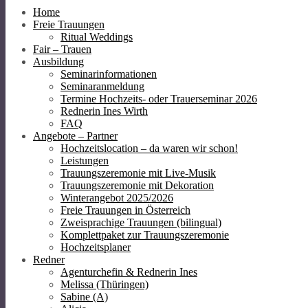
Home
Freie Trauungen
Ritual Weddings
Fair – Trauen
Ausbildung
Seminarinformationen
Seminaranmeldung
Termine Hochzeits- oder Trauerseminar 2026
Rednerin Ines Wirth
FAQ
Angebote – Partner
Hochzeitslocation – da waren wir schon!
Leistungen
Trauungszeremonie mit Live-Musik
Trauungszeremonie mit Dekoration
Winterangebot 2025/2026
Freie Trauungen in Österreich
Zweisprachige Trauungen (bilingual)
Komplettpaket zur Trauungszeremonie
Hochzeitsplaner
Redner
Agenturchefin & Rednerin Ines
Melissa (Thüringen)
Sabine (A)