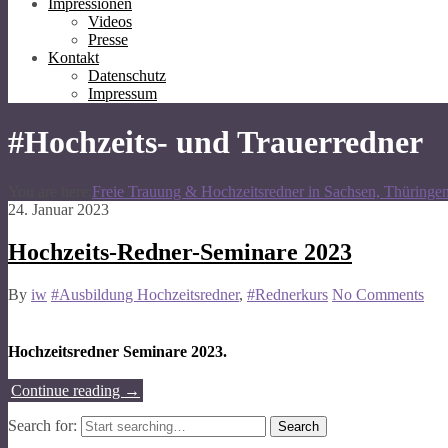
Impressionen
Videos
Presse
Kontakt
Datenschutz
Impressum
#Hochzeits- und Trauerredner
You are here:
Freie Trauung & Hochzeitsredner in Sachsen, Thüringe
24. Januar 2023
Hochzeits-Redner-Seminare 2023
By
iw
#Ausbildung Hochzeitsredner
,
#Rednerkurs
No Comments
Hochzeitsredner Seminare 2023.
Continue reading
→
Search for: