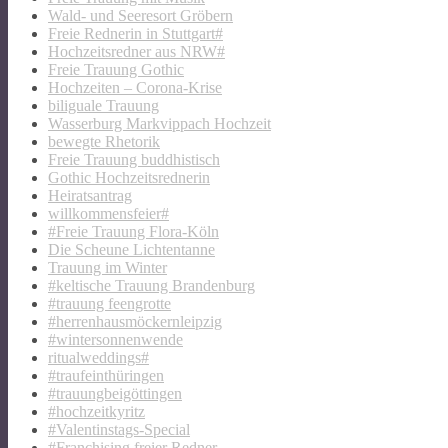
Wald- und Seeresort Gröbern
Freie Rednerin in Stuttgart#
Hochzeitsredner aus NRW#
Freie Trauung Gothic
Hochzeiten – Corona-Krise
biliguale Trauung
Wasserburg Markvippach Hochzeit
bewegte Rhetorik
Freie Trauung buddhistisch
Gothic Hochzeitsrednerin
Heiratsantrag
willkommensfeier#
#Freie Trauung Flora-Köln
Die Scheune Lichtentanne
Trauung im Winter
#keltische Trauung Brandenburg
#trauung feengrotte
#herrenhausmöckernleipzig
#wintersonnenwende
ritualweddings#
#traufeinthüringen
#trauungbeigöttingen
#hochzeitkyritz
#Valentinstags-Special
#Franchising freier Redner