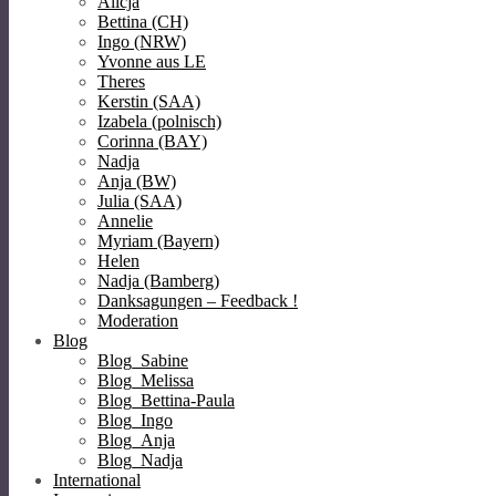
Alicja
Bettina (CH)
Ingo (NRW)
Yvonne aus LE
Theres
Kerstin (SAA)
Izabela (polnisch)
Corinna (BAY)
Nadja
Anja (BW)
Julia (SAA)
Annelie
Myriam (Bayern)
Helen
Nadja (Bamberg)
Danksagungen – Feedback !
Moderation
Blog
Blog_Sabine
Blog_Melissa
Blog_Bettina-Paula
Blog_Ingo
Blog_Anja
Blog_Nadja
International