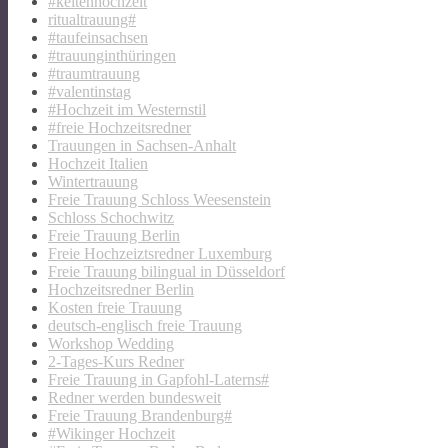
#keltenhochzeit
ritualtrauung#
#taufeinsachsen
#trauunginthüringen
#traumtrauung
#valentinstag
#Hochzeit im Westernstil
#freie Hochzeitsredner
Trauungen in Sachsen-Anhalt
Hochzeit Italien
Wintertrauung
Freie Trauung Schloss Weesenstein
Schloss Schochwitz
Freie Trauung Berlin
Freie Hochzeiztsredner Luxemburg
Freie Trauung bilingual in Düsseldorf
Hochzeitsredner Berlin
Kosten freie Trauung
deutsch-englisch freie Trauung
Workshop Wedding
2-Tages-Kurs Redner
Freie Trauung in Gapfohl-Laterns#
Redner werden bundesweit
Freie Trauung Brandenburg#
#Wikinger Hochzeit