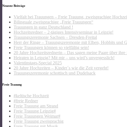
Neueste Beiträge
Vielfalt bei Trauungen – Freie Trauung, zweisprachige Hochze
Bilinguale zweisprachige „Freie Trauungen“
Trauungen in ganz Deutschland !
Hochzeitsredner – 2-tägiges Intensivseminar in Leipzig!
Trauungszeremonie Sachsen – Dresden-Freital
Herr der Ringe – Trauungszeremonie mit Elben, Hobbits und 
Freie Trauungen können so vielfältig sein!
20 Jahre Hochzeitsrednerin – Das sagen meine Paare über ihre 
Heiraten in Leipzig? Mit mir – uns wird’s unvergesslich!
Valentinstags-Special 2025
20 Jahre Hochzeiten – Kinder´s wie die Zeit vergeht!
Trauungszeremonie schottisch und Dudelsack
Freie Trauung
#keltische Hochzeit
#freie Redner
Freie Trauung am Strand
Freie Trauung Leipzig#
Freie Trauungen Weimar#
Freie Trauung zweisprachig
Freie Trauung mit Musik