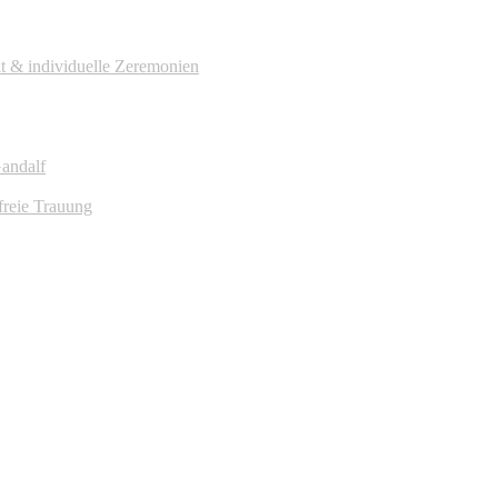
it & individuelle Zeremonien
Gandalf
freie Trauung