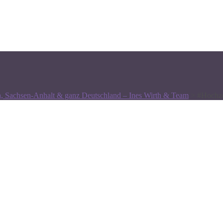
n, Sachsen-Anhalt & ganz Deutschland – Ines Wirth & Team
>
#Hochze