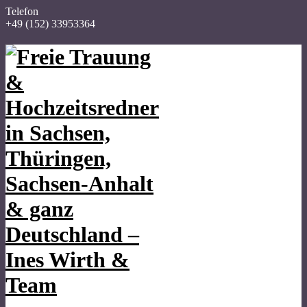
Telefon
+49 (152) 33953364