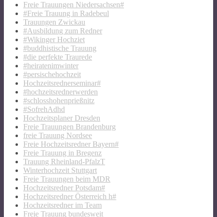
Freie Trauungen Niedersachsen#
#Freie Trauung in Radebeul
Trauungen Zwickau
#Ausbildung zum Redner
#Wikinger Hochziet
#buddhistische Trauung
#die perfekte Traurede
#heiratenimwinter
#persischehochzeit
Hochzeitsrednerseminar#
#hochzeitsrednerwerden
#schlosshohenprießnitz
#SofrehAdhd
Hochzeitsplaner Dresden
Freie Trauungen Brandenburg
freie Trauung Nordsee
Freie Hochzeitsredner Bayern#
Freie Trauung in Bregenz
Trauung Rheinland-PfalzT
Winterhochzeit Stuttgart
Freie Trauungen beim MDR
Hochzeitsredner Potsdam#
Hochzeitsredner Österreich h#
Hochzeitsredner im Team
Freie Trauung bundesweit