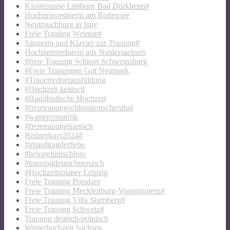
Klosterruine Limburg Bad Dürkheim#
Hochzeitsrednerin am Bodensee
Neutrauchburg in Isny
Freie Trauung Weimar#
Sängerin und Klavier zur Trauung#
Hochzeitsrednerin aus Niedersachsen
#freie Trauung Schloss Schweinsburg
#Freie Trauungen Gut Neumark
#Trauerrednerausbildung
#Hochzeit keltisch
#Buddhistische Hochzeit
#freietrauungschlossteutschenthal
#winterromantik
#freietrauungiranisch
Rednerkurs2024#
#imauftragderliebe
#heiratenimschloss
#trauungdeutschpersisch
#Hochzeitsplaner Leipzig
Freie Trauung Potsdam
Freie Trauung Mecklenburg-Vorpommern#
Freie Trauung Villa Starnberg#
Freie Trauung Schweiz#
Trauung deutsch-polnisch
Winterhochzeit Sachsen