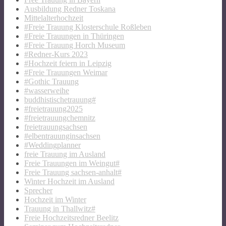
Ausbildung Redner Toskana
Mittelalterhochzeit
#Freie Trauung Klosterschule Roßleben
#Freie Trauungen in Thüringen
#Freie Trauung Horch Museum
#Redner-Kurs 2023
#Hochzeit feiern in Leipzig
#Freie Trauungen Weimar
#Gothic Trauung
#wasserweihe
buddhistischetrauung#
#freietrauung2025
#freietrauungchemnitz
freietrauungsachsen
#elbentrauunginsachsen
#Weddingplanner
freie Trauung im Ausland
Freie Trauungen im Weingut#
Freie Trauung sachsen-anhalt#
Winter Hochzeit im Ausland
Sprecher
Hochzeit im Winter
Trauung in Thallwitz#
Freie Hochzeitsredner Beelitz