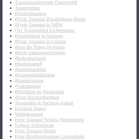
Trauungszeremonie Österreich#
Trauerredner
Hochzeitsantrag
#Freie Trauung Brandenburg-Berlin
#Freie Trauung in NRW
Der Trommerhof Lichtentanne
#Ausbildung in Sachsen
#Freie Trauung in Leipzig
#herr der Ringe Hochzeit
#Freie trauungszeremonie
#keltenhochzeit
ritualtrauung#
#taufeinsachsen
#trauunginthüringen
#traumtrauung
#valentinstag
#Hochzeit im Westernstil
#freie Hochzeitsredner
Trauungen in Sachsen-Anhalt
Hochzeit Italien
Wintertrauung
Freie Trauung Schloss Weesenstein
Schloss Schochwitz
Freie Trauung Berlin
Freie Hochzeiztsredner Luxemburg