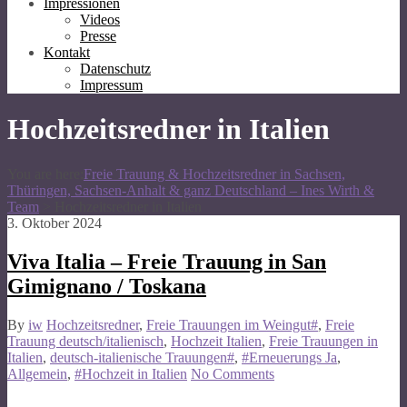
Impressionen
Videos
Presse
Kontakt
Datenschutz
Impressum
Hochzeitsredner in Italien
You are here:
Freie Trauung & Hochzeitsredner in Sachsen,
Thüringen, Sachsen-Anhalt & ganz Deutschland – Ines Wirth &
Team
>
Hochzeitsredner in Italien
3. Oktober 2024
Viva Italia – Freie Trauung in San
Gimignano / Toskana
By
iw
Hochzeitsredner
,
Freie Trauungen im Weingut#
,
Freie
Trauung deutsch/italienisch
,
Hochzeit Italien
,
Freie Trauungen in
Italien
,
deutsch-italienische Trauungen#
,
#Erneuerungs Ja
,
Allgemein
,
#Hochzeit in Italien
No Comments