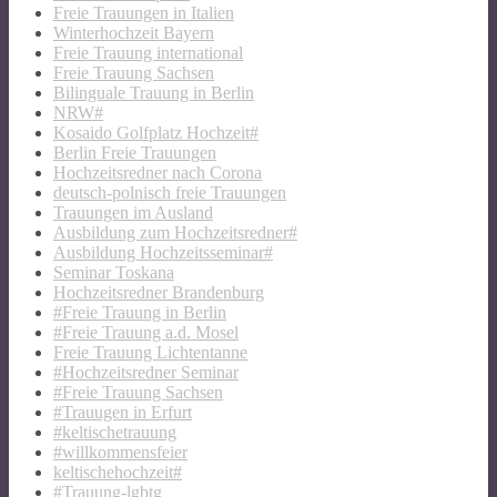
Freie Trauungen in Italien
Winterhochzeit Bayern
Freie Trauung international
Freie Trauung Sachsen
Bilinguale Trauung in Berlin
NRW#
Kosaido Golfplatz Hochzeit#
Berlin Freie Trauungen
Hochzeitsredner nach Corona
deutsch-polnisch freie Trauungen
Trauungen im Ausland
Ausbildung zum Hochzeitsredner#
Ausbildung Hochzeitsseminar#
Seminar Toskana
Hochzeitsredner Brandenburg
#Freie Trauung in Berlin
#Freie Trauung a.d. Mosel
Freie Trauung Lichtentanne
#Hochzeitsredner Seminar
#Freie Trauung Sachsen
#Trauugen in Erfurt
#keltischetrauung
#willkommensfeier
keltischehochzeit#
#Trauung-lgbtg