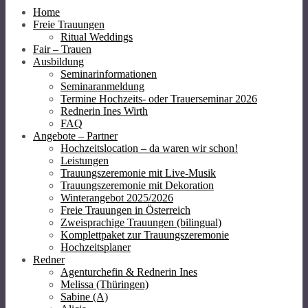
Home
Freie Trauungen
Ritual Weddings
Fair – Trauen
Ausbildung
Seminarinformationen
Seminaranmeldung
Termine Hochzeits- oder Trauerseminar 2026
Rednerin Ines Wirth
FAQ
Angebote – Partner
Hochzeitslocation – da waren wir schon!
Leistungen
Trauungszeremonie mit Live-Musik
Trauungszeremonie mit Dekoration
Winterangebot 2025/2026
Freie Trauungen in Österreich
Zweisprachige Trauungen (bilingual)
Komplettpaket zur Trauungszeremonie
Hochzeitsplaner
Redner
Agenturchefin & Rednerin Ines
Melissa (Thüringen)
Sabine (A)