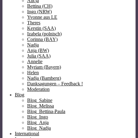
Alicja
Bettina (CH)
Ingo (NRW)
Yvonne aus LE
Theres
Kerstin (SAA)
Izabela (polnisch)
Corinna (BAY)
Nadja
Anja (BW)
Julia (SAA)
Annelie
Myriam (Bayern)
Helen
Nadja (Bamberg)
Danksagungen – Feedback !
Moderation
Blog
Blog_Sabine
Blog_Melissa
Blog_Bettina-Paula
Blog_Ingo
Blog_Anja
Blog_Nadja
International