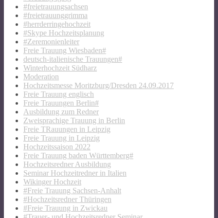
#freietrauungsachsen
#freietrauunggrimma
#herrderringehochzeit
#Skype Hochzeitsplanung
#Zeremonienleiter
Freie Trauung Wiesbaden#
deutsch-italienische Trauungen#
Winterhochzeit Südharz
Moderation
Hochzeitsmesse Moritzburg/Dresden 24.09.2017
Freie Trauung englisch
Freie Trauungen Berlin#
Ausbildung zum Redner
Zweisprachige Trauung in Berlin
Freie TRauungen in Leipzig
Freie Trauung in Leipzig
Hochzeitssaison 2022
Freie Trauung baden Württemberg#
Hochzeitsredner Ausbildung
Seminar Hochzeitredner in Italien
Wikinger Hochzeit
#Freie Trauung Sachsen-Anhalt
#Hochzeitsredner Thüringen
#Freie Trauung in Zwickau
#Trauer- und Hochzeitsredner Seminar