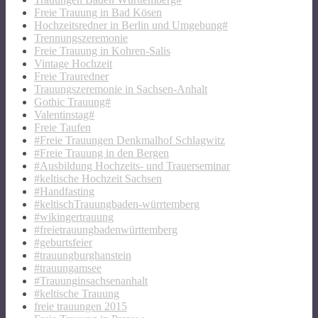
Freie Trauung in Bad Kösen
Hochzeitsredner in Berlin und Umgebung#
Trennungszeremonie
Freie Trauung in Kohren-Salis
Vintage Hochzeit
Freie Trauredner
Trauungszeremonie in Sachsen-Anhalt
Gothic Trauung#
Valentinstag#
Freie Taufen
#Freie Trauungen Denkmalhof Schlagwitz
#Freie Trauung in den Bergen
#Ausbildung Hochzeits- und Trauerseminar
#keltische Hochzeit Sachsen
#Handfasting
#keltischTrauungbaden-würrtemberg
#wikingertrauung
#freietrauungbadenwürttemberg
#geburtsfeier
#trauungburghanstein
#trauungamsee
#Trauunginsachsenanhalt
#keltische Trauung
freie trauungen 2015