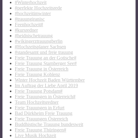
#Winterhochzeit
#perfekte Hochzeitsrede
#hochzeitimwinter
#trauungiranisc
Feenhochzeit#
#kursredner
#heidnischetrauung
#wikingerztrauungberlin
#Hochzeitsplaner Sachsen
#standesamt und freie trauung
Freie Trauung an der Gotische#
Freie Trauung Starnberger See#
Freie Trauung in Österreich
Freie Trauung Koblenz
Winter Hochzeit Baden Württember
Im Auftrag der Liebe April 2019
Freie Trauung Potsdam#
Freie Trauungen in Österreich#
Team Hochzeitsredner
Freie Trauungen in Erfurt
Bad Dürkheim Freie Trauung
Freie Trauungen Österreich
Buddhistische Trauung bundesweit
Freie Trauung Thüringen#
Live Musik Hochzeit