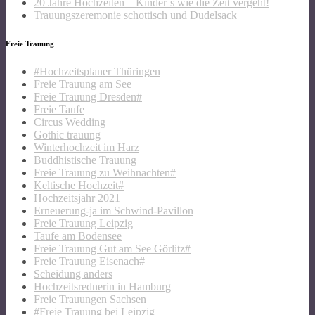
20 Jahre Hochzeiten – Kinder´s wie die Zeit vergeht!
Trauungszeremonie schottisch und Dudelsack
Freie Trauung
#Hochzeitsplaner Thüringen
Freie Trauung am See
Freie Trauung Dresden#
Freie Taufe
Circus Wedding
Gothic trauung
Winterhochzeit im Harz
Buddhistische Trauung
Freie Trauung zu Weihnachten#
Keltische Hochzeit#
Hochzeitsjahr 2021
Erneuerung-ja im Schwind-Pavillon
Freie Trauung Leipzig
Taufe am Bodensee
Freie Trauung Gut am See Görlitz#
Freie Trauung Eisenach#
Scheidung anders
Hochzeitsrednerin in Hamburg
Freie Trauungen Sachsen
#Freie Trauung bei Leipzig