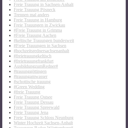
Freie Trauung in Sachsen-Anhalt
Freie Trauung Pösneck
Trennen mal anders
Freie Trauung in Hamburg
Freie Trauungen in Zwickau
#Freie Trauung in Grimma
#Freie Trauung Aachen
#keltische Trauungen bundesweit
#Freie Trauungen in Sachsen
#hochzeitsrednersachsenanhalt
#freietrauungkeltisch
#freietrauungfrankfurt
AusbildungzumRedner#
#trauunggöttingen
#trauungamwasser
#schottische trauung
#Green Wedding
#freie Trauung
Freie Trauung Ostsee
Freie Trauung Dessau
Freie Trauung Spreewald
Freie Trauung Jena
Freie Trauung Schloss Neunburg
Winter Hochzeit Sachsen-Anhalt
Trauungen Baden Württemberg#