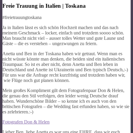
Freie Trauung in Italien | Toskana
#freietrauungtoskana
Ja in Italien lässt es sich schön Hochzeit machen und das nach
meinem Geschmack – locker, einfach und trotzdem soooo schön.
Man braucht nicht viel – ausser tolles Wetter und gute Laune und
Gäste – die es verstehen – ungezwungen zu feiern.
Anetta und Ben in der Toskana haben wir getraut. Wenn man es
nicht wüsste könnte man denken, die beiden sind ein italienisches
Traumpaar. So ist es aber nicht, denn Anetta und Ben leben in
Deutschland und Anette ist Ukrainerin und Ben typisch Deutsch,:-)
Für uns war die Anfrage recht kurzfristig und trotzdem haben wir,
wie Flüge noch gut planen können.
Mein großes Kompliment gilt dem Fotografenpaar Don & Helen,
die genau den Stil verfolgen, den leider wenig Deutsche drauf
haben. Wunderschöne Bilder – so kenne ich es auch von den
britischen Fotografen – die Wedding fast erfunden haben, so wie sie
es zelebrieren.:-)
Fotografen Don & Helen
Lieber Ben, liebe Anetta es war uns eine EHRE, dass wir euch