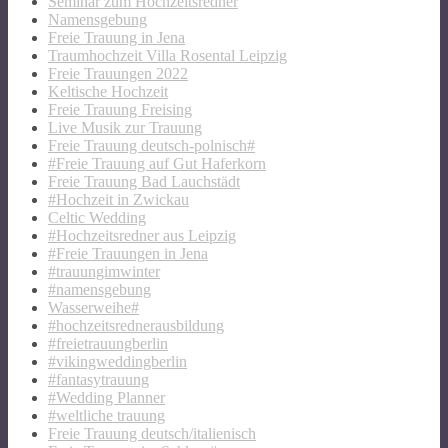
Seminar zum Hochzeitsredner
Namensgebung
Freie Trauung in Jena
Traumhochzeit Villa Rosental Leipzig
Freie Trauungen 2022
Keltische Hochzeit
Freie Trauung Freising
Live Musik zur Trauung
Freie Trauung deutsch-polnisch#
#Freie Trauung auf Gut Haferkorn
Freie Trauung Bad Lauchstädt
#Hochzeit in Zwickau
Celtic Wedding
#Hochzeitsredner aus Leipzig
#Freie Trauungen in Jena
#trauungimwinter
#namensgebung
Wasserweihe#
#hochzeitsrednerausbildung
#freietrauungberlin
#vikingweddingberlin
#fantasytrauung
#Wedding Planner
#weltliche trauung
Freie Trauung deutsch/italienisch