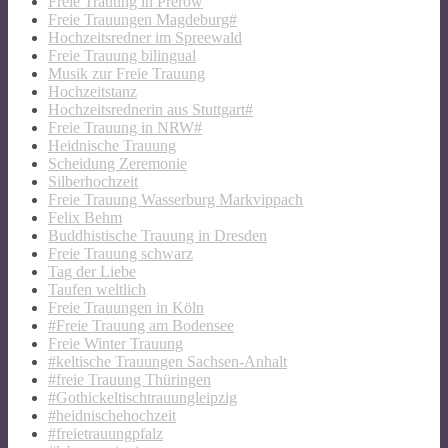
Freie Trauung in Prerow
Freie Trauungen Magdeburg#
Hochzeitsredner im Spreewald
Freie Trauung bilingual
Musik zur Freie Trauung
Hochzeitstanz
Hochzeitsrednerin aus Stuttgart#
Freie Trauung in NRW#
Heidnische Trauung
Scheidung Zeremonie
Silberhochzeit
Freie Trauung Wasserburg Markvippach
Felix Behm
Buddhistische Trauung in Dresden
Freie Trauung schwarz
Tag der Liebe
Taufen weltlich
Freie Trauungen in Köln
#Freie Trauung am Bodensee
Freie Winter Trauung
#keltische Trauungen Sachsen-Anhalt
#freie Trauung Thüringen
#Gothickeltischtrauungleipzig
#heidnischehochzeit
#freietrauungpfalz