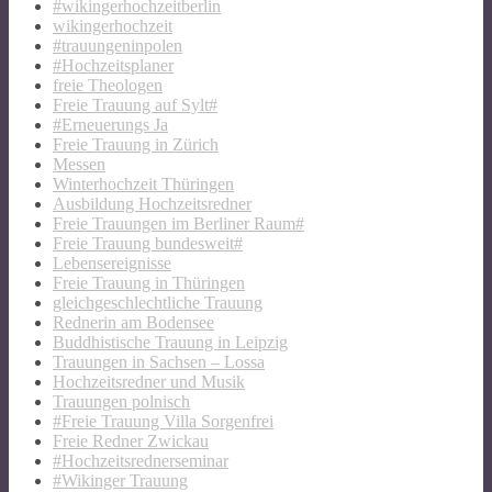
#wikingerhochzeitberlin
wikingerhochzeit
#trauungeninpolen
#Hochzeitsplaner
freie Theologen
Freie Trauung auf Sylt#
#Erneuerungs Ja
Freie Trauung in Zürich
Messen
Winterhochzeit Thüringen
Ausbildung Hochzeitsredner
Freie Trauungen im Berliner Raum#
Freie Trauung bundesweit#
Lebensereignisse
Freie Trauung in Thüringen
gleichgeschlechtliche Trauung
Rednerin am Bodensee
Buddhistische Trauung in Leipzig
Trauungen in Sachsen – Lossa
Hochzeitsredner und Musik
Trauungen polnisch
#Freie Trauung Villa Sorgenfrei
Freie Redner Zwickau
#Hochzeitsrednerseminar
#Wikinger Trauung