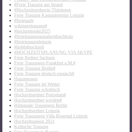
#Freie Trauung am Strand
#Hochzeitsrednerin Thüringen
Freie Trauung Kastaniengrün Leipzig
#freietaufe
wikingertrauung#
#hochzeitsjahr2025
#freietrauungannabergbuchholz
#freietrauungleipzig
#hobbithochzeit
#HOCHZEITSPLANUNG VIA SKYPE
Freie Redner Sachsen
Freie Trauungen Frankfurt a.M.#
Freie Trauung Berlin#
Freie Trauung deutsch-russisch#
Hausmessen
Freie Trauung im Winter
Freie Trauung schottisch
Hochzeitsredner Potzsdam#
Hochzeitsredner werden#
Bilinguale Trauungen Berlin
Hochzeitsredner Leipzig
Freie Trauungen Villa Rosental Leipzig
Hochzeitssaison 2021
Keltische Trauung
Free Trauung in Bayern