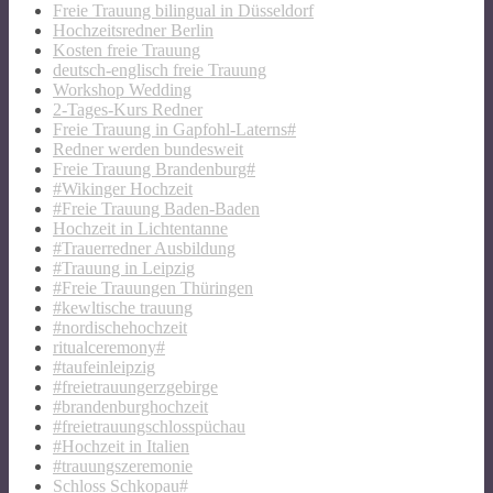
Freie Trauung bilingual in Düsseldorf
Hochzeitsredner Berlin
Kosten freie Trauung
deutsch-englisch freie Trauung
Workshop Wedding
2-Tages-Kurs Redner
Freie Trauung in Gapfohl-Laterns#
Redner werden bundesweit
Freie Trauung Brandenburg#
#Wikinger Hochzeit
#Freie Trauung Baden-Baden
Hochzeit in Lichtentanne
#Trauerredner Ausbildung
#Trauung in Leipzig
#Freie Trauungen Thüringen
#kewltische trauung
#nordischehochzeit
ritualceremony#
#taufeinleipzig
#freietrauungerzgebirge
#brandenburghochzeit
#freietrauungschlosspüchau
#Hochzeit in Italien
#trauungszeremonie
Schloss Schkopau#