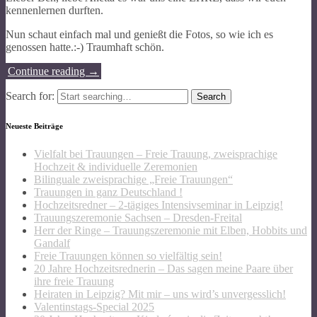
kennenlernen durften.
Nun schaut einfach mal und genießt die Fotos, so wie ich es
genossen hatte.:-) Traumhaft schön.
Continue reading
→
Search for:
Neueste Beiträge
Vielfalt bei Trauungen – Freie Trauung, zweisprachige
Hochzeit & individuelle Zeremonien
Bilinguale zweisprachige „Freie Trauungen“
Trauungen in ganz Deutschland !
Hochzeitsredner – 2-tägiges Intensivseminar in Leipzig!
Trauungszeremonie Sachsen – Dresden-Freital
Herr der Ringe – Trauungszeremonie mit Elben, Hobbits und
Gandalf
Freie Trauungen können so vielfältig sein!
20 Jahre Hochzeitsrednerin – Das sagen meine Paare über
ihre freie Trauung
Heiraten in Leipzig? Mit mir – uns wird’s unvergesslich!
Valentinstags-Special 2025