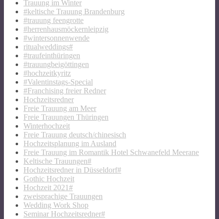
Trauung im Winter
#keltische Trauung Brandenburg
#trauung feengrotte
#herrenhausmöckernleipzig
#wintersonnenwende
ritualweddings#
#traufeinthüringen
#trauungbeigöttingen
#hochzeitkyritz
#Valentinstags-Special
#Franchising freier Redner
Hochzeitsredner
Freie Trauung am Meer
Freie Trauungen Thüringen
Winterhochzeit
Freie Trauung deutsch/chinesisch
Hochzeitsplanung im Ausland
Freie Trauung im Romantik Hotel Schwanefeld Meerane
Keltische Trauungen#
Hochzeitsredner in Düsseldorf#
Gothic Hochzeit
Hochzeit 2021#
zweisprachige Trauungen
Wedding Work Shop
Seminar Hochzeitsredner#