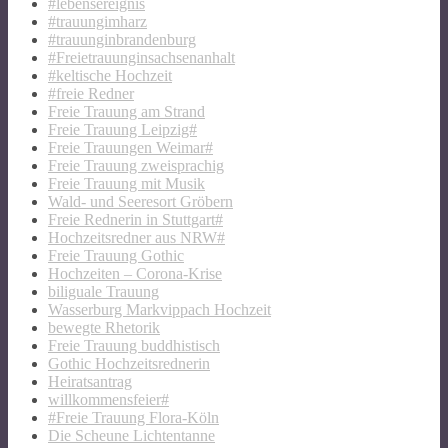
#lebensereignis
#trauungimharz
#trauunginbrandenburg
#Freietrauunginsachsenanhalt
#keltische Hochzeit
#freie Redner
Freie Trauung am Strand
Freie Trauung Leipzig#
Freie Trauungen Weimar#
Freie Trauung zweisprachig
Freie Trauung mit Musik
Wald- und Seeresort Gröbern
Freie Rednerin in Stuttgart#
Hochzeitsredner aus NRW#
Freie Trauung Gothic
Hochzeiten – Corona-Krise
biliguale Trauung
Wasserburg Markvippach Hochzeit
bewegte Rhetorik
Freie Trauung buddhistisch
Gothic Hochzeitsrednerin
Heiratsantrag
willkommensfeier#
#Freie Trauung Flora-Köln
Die Scheune Lichtentanne