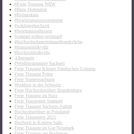
#Freie Trauung NRW
#Burg Hohnstein
#Rednerkurs
#freietzrauungszeremonie
#wikingerhochzeit
#freietrauunghessen
Sommer-redner-seminar#
#hochzeitsplanerinimauftragderliebe
#trauunginslkyritz
#hochzeitinslkyritz
Allgemein
#Weddingplanner Sachsen
Freie Trauung Kloster Nimbschen Grimma
Freie Trauung Polen
Freie Namensgebung
Wedding in der Schweiz
Freie Hochzeitsredner Brandenburg
Freie Trauung im Harz
Freie Trauungen Stuttgart
Freie Trauung Sachsen-Anhalt
Hochzeitsredner in Potsdam#
Freie Trauungen 2021
Hochzeit in Kohren-Salis
Freie Trauung im Gut Neumark
Freie Trauung am Bodensee