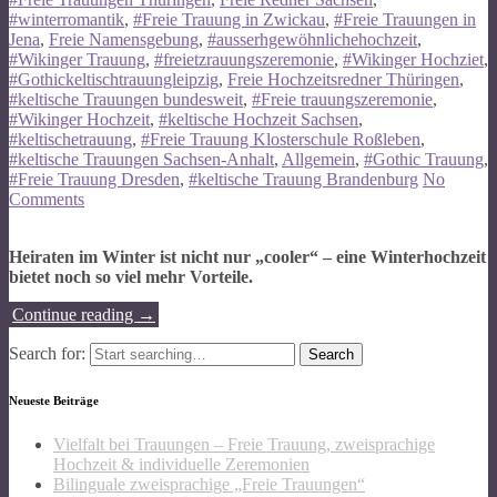
#winterromantik
,
#Freie Trauung in Zwickau
,
#Freie Trauungen in
Jena
,
Freie Namensgebung
,
#ausserhgewöhnlichehochzeit
,
#Wikinger Trauung
,
#freietzrauungszeremonie
,
#Wikinger Hochziet
,
#Gothickeltischtrauungleipzig
,
Freie Hochzeitsredner Thüringen
,
#keltische Trauungen bundesweit
,
#Freie trauungszeremonie
,
#Wikinger Hochzeit
,
#keltische Hochzeit Sachsen
,
#keltischetrauung
,
#Freie Trauung Klosterschule Roßleben
,
#keltische Trauungen Sachsen-Anhalt
,
Allgemein
,
#Gothic Trauung
,
#Freie Trauung Dresden
,
#keltische Trauung Brandenburg
No
Comments
Heiraten im Winter ist nicht nur „cooler“ – eine Winterhochzeit
bietet noch so viel mehr Vorteile.
Continue reading
→
Search for:
Neueste Beiträge
Vielfalt bei Trauungen – Freie Trauung, zweisprachige
Hochzeit & individuelle Zeremonien
Bilinguale zweisprachige „Freie Trauungen“