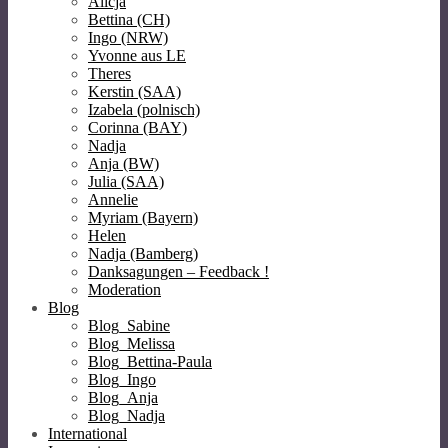
Alicja
Bettina (CH)
Ingo (NRW)
Yvonne aus LE
Theres
Kerstin (SAA)
Izabela (polnisch)
Corinna (BAY)
Nadja
Anja (BW)
Julia (SAA)
Annelie
Myriam (Bayern)
Helen
Nadja (Bamberg)
Danksagungen – Feedback !
Moderation
Blog
Blog_Sabine
Blog_Melissa
Blog_Bettina-Paula
Blog_Ingo
Blog_Anja
Blog_Nadja
International