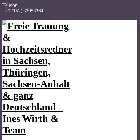
Telefon
+49 (152) 33953364