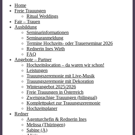
Home
Freie Trauungen
Ritual Weddings
Fair – Trauen
Ausbildung
Seminarinformationen
Seminaranmeldung
Termine Hochzeits- oder Trauerseminar 2026
Rednerin Ines Wirth
FAQ
Angebote – Partner
Hochzeitslocation – da waren wir schon!
Leistungen
Trauungszeremonie mit Live-Musik
Trauungszeremonie mit Dekoration
Winterangebot 2025/2026
Freie Trauungen in Österreich
Zweisprachige Trauungen (bilingual)
Komplettpaket zur Trauungszeremonie
Hochzeitsplaner
Redner
Agenturchefin & Rednerin Ines
Melissa (Thüringen)
Sabine (A)