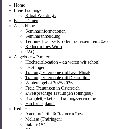
Home
Freie Trauungen
Ritual Weddings
Fair – Trauen
Ausbildung
Seminarinformationen
Seminaranmeldung
Termine Hochzeits- oder Trauerseminar 2026
Rednerin Ines Wirth
FAQ
Angebote – Partner
Hochzeitslocation – da waren wir schon!
Leistungen
Trauungszeremonie mit Live-Musik
Trauungszeremonie mit Dekoration
Winterangebot 2025/2026
Freie Trauungen in Österreich
Zweisprachige Trauungen (bilingual)
Komplettpaket zur Trauungszeremonie
Hochzeitsplaner
Redner
Agenturchefin & Rednerin Ines
Melissa (Thüringen)
Sabine (A)