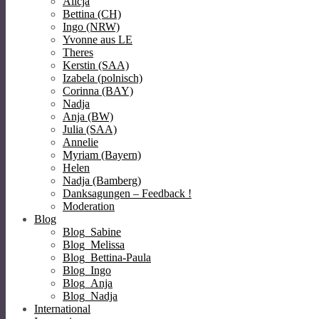
Alicja
Bettina (CH)
Ingo (NRW)
Yvonne aus LE
Theres
Kerstin (SAA)
Izabela (polnisch)
Corinna (BAY)
Nadja
Anja (BW)
Julia (SAA)
Annelie
Myriam (Bayern)
Helen
Nadja (Bamberg)
Danksagungen – Feedback !
Moderation
Blog
Blog_Sabine
Blog_Melissa
Blog_Bettina-Paula
Blog_Ingo
Blog_Anja
Blog_Nadja
International