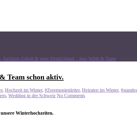
n, Sachsen-Anhalt & ganz Deutschland – Ines Wirth & Team
>
Redner 
 & Team schon aktiv.
er
,
Hochzeit im Winter
,
#Zeremonienleiter
,
Heiraten im Winter
,
#standes
ern
,
Wedding in der Schweiz
No Comments
 unsere Winterhochzeiten.