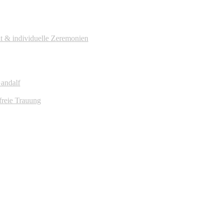
it & individuelle Zeremonien
Gandalf
freie Trauung