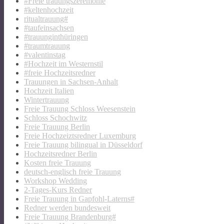
#Freie trauungszeremonie
#keltenhochzeit
ritualtrauung#
#taufeinsachsen
#trauunginthüringen
#traumtrauung
#valentinstag
#Hochzeit im Westernstil
#freie Hochzeitsredner
Trauungen in Sachsen-Anhalt
Hochzeit Italien
Wintertrauung
Freie Trauung Schloss Weesenstein
Schloss Schochwitz
Freie Trauung Berlin
Freie Hochzeiztsredner Luxemburg
Freie Trauung bilingual in Düsseldorf
Hochzeitsredner Berlin
Kosten freie Trauung
deutsch-englisch freie Trauung
Workshop Wedding
2-Tages-Kurs Redner
Freie Trauung in Gapfohl-Laterns#
Redner werden bundesweit
Freie Trauung Brandenburg#