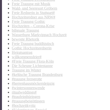
Freie Trauung mit Musik
Wald- und Seeresort Gröbern
Freie Rednerin in Stuttgart#
Hochzeitsredner aus NRW#
Freie Trauung Gothic
Hochzeiten – Corona-Krise
biliguale Trauung
Wasserburg Markvippach Hochzeit
bewegte Rhetorik
Freie Trauung buddhistisch
Gothic Hochzeitsrednerin
Heiratsantrag
willkommensfeier#
#Freie Trauung Flora-Köln
Die Scheune Lichtentanne
Trauung im Winter
#keltische Trauung Brandenburg
#trauung feengrotte
#herrenhausmöckernleipzig
#wintersonnenwende
ritualweddings#
#traufeinthüringen
#trauungbeigöttingen
#hochzeitkyritz
#Valentinstags-Special