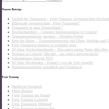
for:
Neueste Beiträge
Vielfalt bei Trauungen – Freie Trauung, zweisprachige Hochze
Bilinguale zweisprachige „Freie Trauungen“
Trauungen in ganz Deutschland !
Hochzeitsredner – 2-tägiges Intensivseminar in Leipzig!
Trauungszeremonie Sachsen – Dresden-Freital
Herr der Ringe – Trauungszeremonie mit Elben, Hobbits und 
Freie Trauungen können so vielfältig sein!
20 Jahre Hochzeitsrednerin – Das sagen meine Paare über ihre 
Heiraten in Leipzig? Mit mir – uns wird’s unvergesslich!
Valentinstags-Special 2025
20 Jahre Hochzeiten – Kinder´s wie die Zeit vergeht!
Trauungszeremonie schottisch und Dudelsack
Freie Trauung
#keltische Hochzeit
#freie Redner
Freie Trauung am Strand
Freie Trauung Leipzig#
Freie Trauungen Weimar#
Freie Trauung zweisprachig