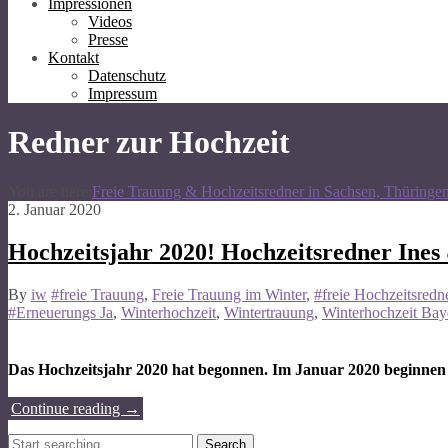
Impressionen
Videos
Presse
Kontakt
Datenschutz
Impressum
Redner zur Hochzeit
You are here:
Freie Trauung & Hochzeitsredner in Sachsen, Thüringe
2. Januar 2020
Hochzeitsjahr 2020! Hochzeitsredner Ines
By
iw
#freie Trauung
,
Freie Trauung im Winter
,
#freie Hochzeitsredn
#Erneuerungs Ja
,
Winterhochzeit
,
Wintertrauung
,
Winterhochzeit Bay
Das Hochzeitsjahr 2020 hat begonnen. Im Januar 2020 beginnen
Continue reading
→
Search