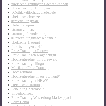
#keltische Trauungen Sachsen-Anhalt
#freie Trauung Thüringen
#Gothickeltischtrauungleipzig
#heidnischehochzeit
#freietrauungpfalz
#lebensereignis
#trauungimharz
#trauunginbrandenburg
#Freietrauunginsachsenanhalt
#keltische Trauung
freie trauungen 2015
Freie Trauung in Prerow
Freie Trauungen Magdeburg#
Hochzeitsredner im Spreewald
Freie Trauung bilingual
Musik zur Freie Trauung
Hochzeitstanz
Hochzeitsrednerin aus Stuttgart#
Freie Trauung in NRW#
Heidnische Trauung
Scheidung Zeremonie
Silberhochzeit
Freie Trauung Wasserburg Markvippach
Felix Behm