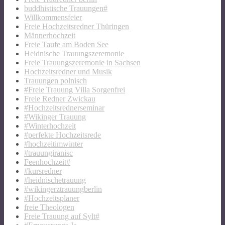
buddhistische Trauungen#
Willkommensfeier
Freie Hochzeitsredner Thüringen
Männerhochzeit
Freie Taufe am Boden See
Heidnische Trauungszeremonie
Freie Trauungszeremonie in Sachsen
Hochzeitsredner und Musik
Trauungen polnisch
#Freie Trauung Villa Sorgenfrei
Freie Redner Zwickau
#Hochzeitsrednerseminar
#Wikinger Trauung
#Winterhochzeit
#perfekte Hochzeitsrede
#hochzeitimwinter
#trauungiranisc
Feenhochzeit#
#kursredner
#heidnischetrauung
#wikingerztrauungberlin
#Hochzeitsplaner
freie Theologen
Freie Trauung auf Sylt#