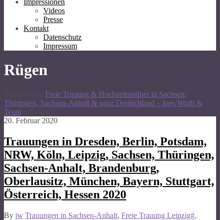
Impressionen
Videos
Presse
Kontakt
Datenschutz
Impressum
Rügen
You are here:
Freie Trauung & Hochzeitsredner in Sachsen,
Thüringen, Sachsen-Anhalt & ganz Deutschland – Ines Wirth &
Team
>
Rügen
20. Februar 2020
Trauungen in Dresden, Berlin, Potsdam,
NRW, Köln, Leipzig, Sachsen, Thüringen,
Sachsen-Anhalt, Brandenburg,
Oberlausitz, München, Bayern, Stuttgart,
Österreich, Hessen 2020
By
iw
Trauungen in Sachsen-Anhalt
,
Freie Trauung Leipzig#
,