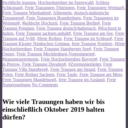
#weltliche trauung
,
Hochzeitsredner im Spreewald
,
Schloss
Schkopau#
,
Freie Trauungen Thüringen
,
Freie Trauungen Weimar#
,
Freie Trauung Wiesbaden#
,
Allgemein
,
deutsch-italienische
Trauungen#
,
Freie Trauungen Brandenburg
,
Freie Trauungen im
Weingut#
,
#keltische Hochzeit
,
Freie Trauung Berlin#
,
Freie
Trauung Potsdam
,
Freie Trauung deutsch/italienisch
,
#Hochzeit in
Italien
,
Freie Trauung sachsen-anhalt#
,
Freie Trauung am See
,
Freie
Trauung auf Sylt#
,
#freie Redner
,
Freie Trauung im Schloss#
,
Freie
Trauung Kloster Nimbschen Grimma
,
freie Trauung Nordsee
,
#freie
Hochzeitsredner
,
Freie Trauung Starnberger See#
,
Freie Trauung
Ostsee
,
Freie Trauung Mecklenburg-Vorpommern#
,
#trauungszeremonie
,
Freie Hochzeitsredner Bayern#
,
Freie Trauung
in Prerow
,
Freie Trauung Dresden#
,
#Zeremonienleiter
,
Freie
Trauung Villa Starnberg#
,
Freie Trauung am Strand
,
Freie Trauung
Polen
,
Freie Redner Sachsen
,
Freie Taufe
,
Freie Trauung am Meer
,
Freie Trauungen Magdeburg#
,
freie Trauung im Ausland
,
Freie
Namensgebung
No Comments
Wie viele Trauungen haben wir bis
einschließlich Oktober 2019 halten
dürfen?