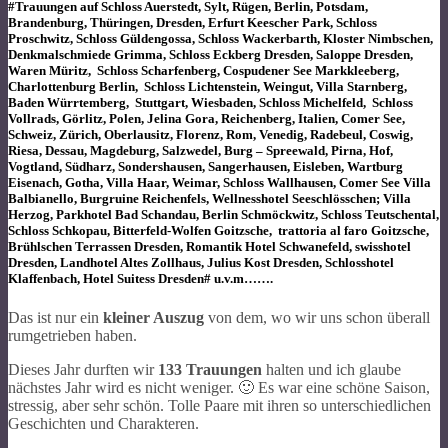
#Trauungen auf Schloss Auerstedt, Sylt, Rügen, Berlin, Potsdam,
Brandenburg, Thüringen, Dresden, Erfurt Keescher Park, Schloss
Proschwitz, Schloss Güldengossa, Schloss Wackerbarth, Kloster Nimbschen,
Denkmalschmiede Grimma, Schloss Eckberg Dresden, Saloppe Dresden,
Waren Müritz, Schloss Scharfenberg, Cospudener See Markkleeberg,
Charlottenburg Berlin, Schloss Lichtenstein, Weingut, Villa Starnberg,
Baden Würrtemberg, Stuttgart, Wiesbaden, Schloss Michelfeld, Schloss
Vollrads, Görlitz, Polen, Jelina Gora, Reichenberg, Italien, Comer See,
Schweiz, Zürich, Oberlausitz, Florenz, Rom, Venedig, Radebeul, Coswig,
Riesa, Dessau, Magdeburg, Salzwedel, Burg – Spreewald, Pirna, Hof,
Vogtland, Südharz, Sondershausen, Sangerhausen, Eisleben, Wartburg
Eisenach, Gotha, Villa Haar, Weimar, Schloss Wallhausen, Comer See Villa
Balbianello, Burgruine Reichenfels, Wellnesshotel Seeschlösschen; Villa
Herzog, Parkhotel Bad Schandau, Berlin Schmöckwitz, Schloss Teutschental,
Schloss Schkopau, Bitterfeld-Wolfen Goitzsche, trattoria al faro Goitzsche,
Brühlschen Terrassen Dresden, Romantik Hotel Schwanefeld, swisshotel
Dresden, Landhotel Altes Zollhaus, Julius Kost Dresden, Schlosshotel
Klaffenbach, Hotel Suitess Dresden# u.v.m…….
Das ist nur ein
kleiner Auszug
von dem, wo wir uns schon überall
rumgetrieben haben.
Dieses Jahr durften wir
133 Trauungen
halten und ich glaube
nächstes Jahr wird es nicht weniger. 🙂 Es war eine schöne Saison,
stressig, aber sehr schön. Tolle Paare mit ihren so unterschiedlichen
Geschichten und Charakteren.