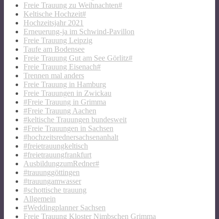
Freie Trauung zu Weihnachten#
Keltische Hochzeit#
Hochzeitsjahr 2021
Erneuerung-ja im Schwind-Pavillon
Freie Trauung Leipzig
Taufe am Bodensee
Freie Trauung Gut am See Görlitz#
Freie Trauung Eisenach#
Trennen mal anders
Freie Trauung in Hamburg
Freie Trauungen in Zwickau
#Freie Trauung in Grimma
#Freie Trauung Aachen
#keltische Trauungen bundesweit
#Freie Trauungen in Sachsen
#hochzeitsrednersachsenanhalt
#freietrauungkeltisch
#freietrauungfrankfurt
AusbildungzumRedner#
#trauunggöttingen
#trauungamwasser
#schottische trauung
Allgemein
#Weddingplanner Sachsen
Freie Trauung Kloster Nimbschen Grimma