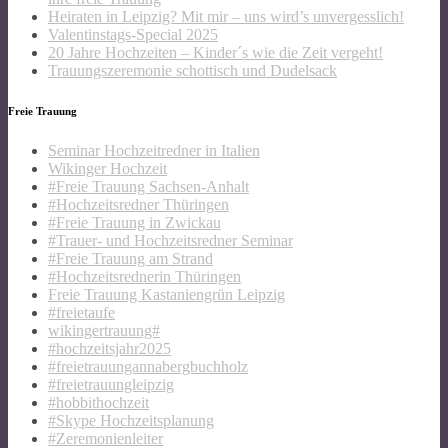
Heiraten in Leipzig? Mit mir – uns wird’s unvergesslich!
Valentinstags-Special 2025
20 Jahre Hochzeiten – Kinder´s wie die Zeit vergeht!
Trauungszeremonie schottisch und Dudelsack
Freie Trauung
Seminar Hochzeitredner in Italien
Wikinger Hochzeit
#Freie Trauung Sachsen-Anhalt
#Hochzeitsredner Thüringen
#Freie Trauung in Zwickau
#Trauer- und Hochzeitsredner Seminar
#Freie Trauung am Strand
#Hochzeitsrednerin Thüringen
Freie Trauung Kastaniengrün Leipzig
#freietaufe
wikingertrauung#
#hochzeitsjahr2025
#freietrauungannabergbuchholz
#freietrauungleipzig
#hobbithochzeit
#Skype Hochzeitsplanung
#Zeremonienleiter