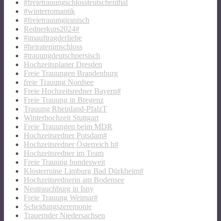
#freietrauungschlossteutschenthal
#winterromantik
#freietrauungiranisch
Rednerkurs2024#
#imauftragderliebe
#heiratenimschloss
#trauungdeutschpersisch
Hochzeitsplaner Dresden
Freie Trauungen Brandenburg
freie Trauung Nordsee
Freie Hochzeitsredner Bayern#
Freie Trauung in Bregenz
Trauung Rheinland-PfalzT
Winterhochzeit Stuttgart
Freie Trauungen beim MDR
Hochzeitsredner Potsdam#
Hochzeitsredner Österreich h#
Hochzeitsredner im Team
Freie Trauung bundesweit
Klosterruine Limburg Bad Dürkheim#
Hochzeitsrednerin am Bodensee
Neutrauchburg in Isny
Freie Trauung Weimar#
Scheidungszeremonie
Trauernder Niedersachsen