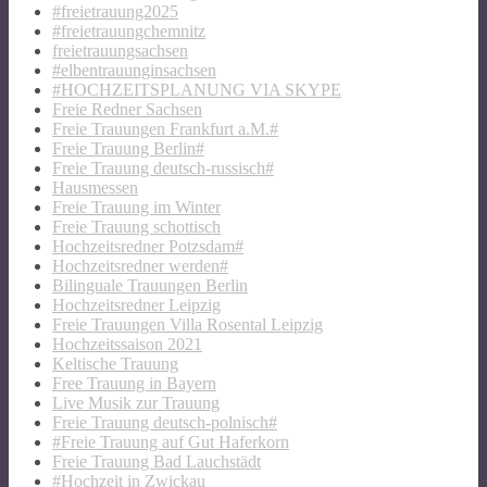
#freietrauung2025
#freietrauungchemnitz
freietrauungsachsen
#elbentrauunginsachsen
#HOCHZEITSPLANUNG VIA SKYPE
Freie Redner Sachsen
Freie Trauungen Frankfurt a.M.#
Freie Trauung Berlin#
Freie Trauung deutsch-russisch#
Hausmessen
Freie Trauung im Winter
Freie Trauung schottisch
Hochzeitsredner Potzsdam#
Hochzeitsredner werden#
Bilinguale Trauungen Berlin
Hochzeitsredner Leipzig
Freie Trauungen Villa Rosental Leipzig
Hochzeitssaison 2021
Keltische Trauung
Free Trauung in Bayern
Live Musik zur Trauung
Freie Trauung deutsch-polnisch#
#Freie Trauung auf Gut Haferkorn
Freie Trauung Bad Lauchstädt
#Hochzeit in Zwickau