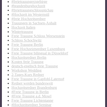
#freietrauungerzgebirge
#brandenburghochzeit
#freietrauungschlosspüchau
#Hochzeit im Westernstil
#freie Hochzeitsredner
Trauungen in Sachsen-Anhalt
Hochzeit Italien
Wintertrauung
Freie Trauung Schloss Weesenstein
Schloss Schochwitz
Freie Trauung Berlin
Freie Hochzeiztsredner Luxemburg
Freie Trauung bilingual in Düsseldorf
Hochzeitsredner Berlin
Kosten freie Trauung
deutsch-englisch freie Trauung
Workshop Wedding
2-Tages-Kurs Redner
Freie Trauung in Gapfohl-Laterns#
Redner werden bundesweit
Hochzeitsredner Brandenburg
#Freie Trauung in Berlin
#Freie Trauung a.d. Mosel
Freie Trauung Lichtentanne
#Hochzeitsredner Seminar