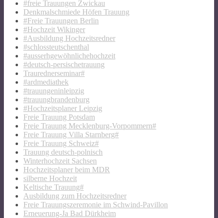
#freie Trauungen Zwickau
Denkmalschmiede Höfen Trauung
#Freie Trauungen Berlin
#Hochzeit Wikinger
#Ausbildung Hochzeitsredner
#schlossteutschenthal
#ausserhgewöhnlichehochzeit
#deutsch-persischetrauung
Traurednerseminar#
#ardmediathek
#trauungeninleipzig
#trauungbrandenburg
#Hochzeitsplaner Leipzig
Freie Trauung Potsdam
Freie Trauung Mecklenburg-Vorpommern#
Freie Trauung Villa Starnberg#
Freie Trauung Schweiz#
Trauung deutsch-polnisch
Winterhochzeit Sachsen
Hochzeitsplaner beim MDR
silberne Hochzeit
Keltische Trauung#
Ausbildung zum Hochzeitsredner
Freie Trauungszeremonie im Schwind-Pavillon
Erneuerung-Ja Bad Dürkheim