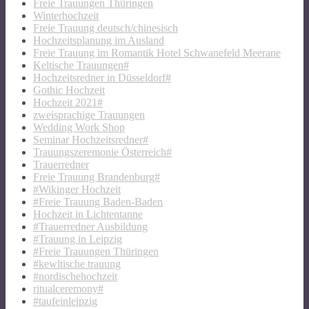
Freie Trauungen Thüringen
Winterhochzeit
Freie Trauung deutsch/chinesisch
Hochzeitsplanung im Ausland
Freie Trauung im Romantik Hotel Schwanefeld Meerane
Keltische Trauungen#
Hochzeitsredner in Düsseldorf#
Gothic Hochzeit
Hochzeit 2021#
zweisprachige Trauungen
Wedding Work Shop
Seminar Hochzeitsredner#
Trauungszeremonie Österreich#
Trauerredner
Freie Trauung Brandenburg#
#Wikinger Hochzeit
#Freie Trauung Baden-Baden
Hochzeit in Lichtentanne
#Trauerredner Ausbildung
#Trauung in Leipzig
#Freie Trauungen Thüringen
#kewltische trauung
#nordischehochzeit
ritualceremony#
#taufeinleipzig