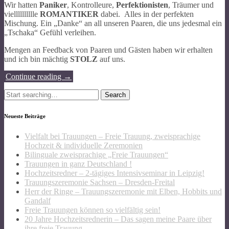
Wir hatten
Paniker
, Kontrolleure,
Perfektionisten
, Träumer und
vielllllllllle
ROMANTIKER
dabei. Alles in der perfekten
Mischung. Ein „Danke“ an all unseren Paaren, die uns jedesmal ein
„Tschaka“ Gefühl verleihen.
Mengen an Feedback von Paaren und Gästen haben wir erhalten
und ich bin mächtig
STOLZ
auf uns.
Continue reading
→
Search
for:
Neueste Beiträge
Vielfalt bei Trauungen – Freie Trauung, zweisprachige
Hochzeit & individuelle Zeremonien
Bilinguale zweisprachige „Freie Trauungen“
Trauungen in ganz Deutschland !
Hochzeitsredner – 2-tägiges Intensivseminar in Leipzig!
Trauungszeremonie Sachsen – Dresden-Freital
Herr der Ringe – Trauungszeremonie mit Elben, Hobbits und
Gandalf
Freie Trauungen können so vielfältig sein!
20 Jahre Hochzeitsrednerin – Das sagen meine Paare über
ihre freie Trauung