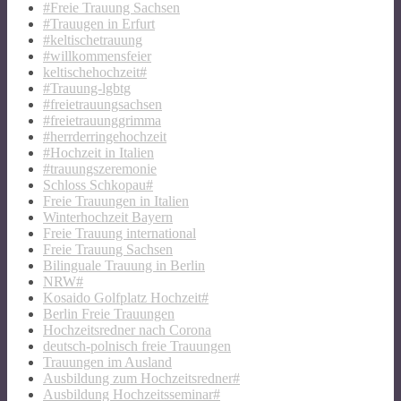
#Freie Trauung Sachsen
#Trauugen in Erfurt
#keltischetrauung
#willkommensfeier
keltischehochzeit#
#Trauung-lgbtg
#freietrauungsachsen
#freietrauunggrimma
#herrderringehochzeit
#Hochzeit in Italien
#trauungszeremonie
Schloss Schkopau#
Freie Trauungen in Italien
Winterhochzeit Bayern
Freie Trauung international
Freie Trauung Sachsen
Bilinguale Trauung in Berlin
NRW#
Kosaido Golfplatz Hochzeit#
Berlin Freie Trauungen
Hochzeitsredner nach Corona
deutsch-polnisch freie Trauungen
Trauungen im Ausland
Ausbildung zum Hochzeitsredner#
Ausbildung Hochzeitsseminar#