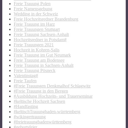
Freie Trauung Polen
Freie Namensgebung
Wedding in der Schweiz
Freie Hochzeitsredner Brandenburg
Freie Trauung im Harz
Freie Trauungen Stuttgart
Freie Trauung Sachsen-Anhalt
Hochzeitsredner in Potsdam#
Freie Trauungen 2021
Hochzeit in Kohren-Salis
Freie Trauung im Gut Neumark
Freie Trauung am Bodensee
Freie Trauung in Sachsen-Anhalt
Freie Trauung Pösneck
Valentinstag#
Freie Taufen
#Freie Trauungen Denkmalhof Schlagwitz
#Freie Trauung in den Bergen
#Ausbildung Hochzeits- und Trauerseminar
#keltische Hochzeit Sachsen
#Handfasting
#keltischTrauungbaden-würrtemberg
#wikingertrauung
#freietrauungbadenwürttemberg
#geburtsfeier