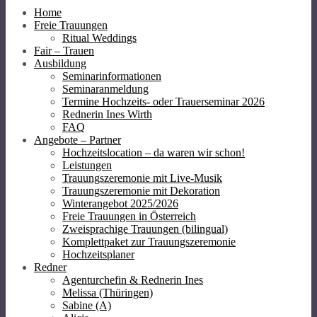
Home
Freie Trauungen
Ritual Weddings
Fair – Trauen
Ausbildung
Seminarinformationen
Seminaranmeldung
Termine Hochzeits- oder Trauerseminar 2026
Rednerin Ines Wirth
FAQ
Angebote – Partner
Hochzeitslocation – da waren wir schon!
Leistungen
Trauungszeremonie mit Live-Musik
Trauungszeremonie mit Dekoration
Winterangebot 2025/2026
Freie Trauungen in Österreich
Zweisprachige Trauungen (bilingual)
Komplettpaket zur Trauungszeremonie
Hochzeitsplaner
Redner
Agenturchefin & Rednerin Ines
Melissa (Thüringen)
Sabine (A)