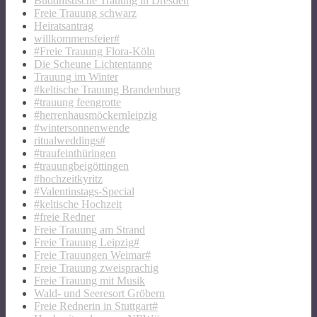
Buddhistische Trauung in Dresden
Freie Trauung schwarz
Heiratsantrag
willkommensfeier#
#Freie Trauung Flora-Köln
Die Scheune Lichtentanne
Trauung im Winter
#keltische Trauung Brandenburg
#trauung feengrotte
#herrenhausmöckernleipzig
#wintersonnenwende
ritualweddings#
#traufeinthüringen
#trauungbeigöttingen
#hochzeitkyritz
#Valentinstags-Special
#keltische Hochzeit
#freie Redner
Freie Trauung am Strand
Freie Trauung Leipzig#
Freie Trauungen Weimar#
Freie Trauung zweisprachig
Freie Trauung mit Musik
Wald- und Seeresort Gröbern
Freie Rednerin in Stuttgart#