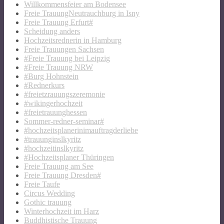
Willkommensfeier am Bodensee
Freie TrauungNeutrauchburg in Isny
Freie Trauung Erfurt#
Scheidung anders
Hochzeitsrednerin in Hamburg
Freie Trauungen Sachsen
#Freie Trauung bei Leipzig
#Freie Trauung NRW
#Burg Hohnstein
#Rednerkurs
#freietzrauungszeremonie
#wikingerhochzeit
#freietrauunghessen
Sommer-redner-seminar#
#hochzeitsplanerinimauftragderliebe
#trauunginslkyritz
#hochzeitinslkyritz
#Hochzeitsplaner Thüringen
Freie Trauung am See
Freie Trauung Dresden#
Freie Taufe
Circus Wedding
Gothic trauung
Winterhochzeit im Harz
Buddhistische Trauung