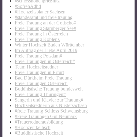
#schlosshohenprießnitz
#SofrehAdhd
#Hochzeitsplaner Sachsen
#standesamt und freie trauung
Freie Trauung an der Gotische#
Freie Trauung Starnberger See#
Freie Trauung in Österreich
Freie Trauung Koblenz
Winter Hochzeit Baden Württember
Im Auftrag der Liebe April 2019
Freie Trauung Potsdam#
Freie Trauungen in Österreich#
Team Hochzeitsredner
Freie Trauungen in Erfurt
Bad Dürkheim Freie Trauung
Freie Trauungen Österreich
Buddhistische Trauung bundesweit
Freie Trauung Thüringen#
Sängerin und Klavier zur Trauung#
Hochzeitsrednerin aus Niedersachsen
#freie Trauung Schloss Schweinsburg
#Freie Trauungen Gut Neumark
#Trauerrednerausbildung
#Hochzeit keltisch
#Buddhistische Hochzeit