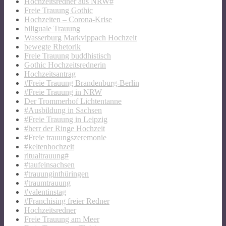
Hochzeitsredner aus NRW#
Freie Trauung Gothic
Hochzeiten – Corona-Krise
biliguale Trauung
Wasserburg Markvippach Hochzeit
bewegte Rhetorik
Freie Trauung buddhistisch
Gothic Hochzeitsrednerin
Hochzeitsantrag
#Freie Trauung Brandenburg-Berlin
#Freie Trauung in NRW
Der Trommerhof Lichtentanne
#Ausbildung in Sachsen
#Freie Trauung in Leipzig
#herr der Ringe Hochzeit
#Freie trauungszeremonie
#keltenhochzeit
ritualtrauung#
#taufeinsachsen
#trauunginthüringen
#traumtrauung
#valentinstag
#Franchising freier Redner
Hochzeitsredner
Freie Trauung am Meer