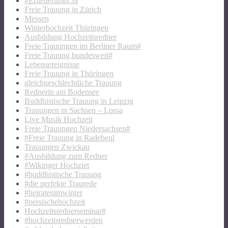
#Erneuerungs Ja
Freie Trauung in Zürich
Messen
Winterhochzeit Thüringen
Ausbildung Hochzeitsredner
Freie Trauungen im Berliner Raum#
Freie Trauung bundesweit#
Lebensereignisse
Freie Trauung in Thüringen
gleichgeschlechtliche Trauung
Rednerin am Bodensee
Buddhistische Trauung in Leipzig
Trauungen in Sachsen – Lossa
Live Musik Hochzeit
Freie Trauungen Niedersachsen#
#Freie Trauung in Radebeul
Trauungen Zwickau
#Ausbildung zum Redner
#Wikinger Hochziet
#buddhistische Trauung
#die perfekte Traurede
#heiratenimwinter
#persischehochzeit
Hochzeitsrednerseminar#
#hochzeitsrednerwerden