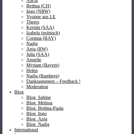
Alicja
Bettina (CH)
Ingo (NRW)
Yvonne aus LE
Theres
Kerstin (SAA)
Izabela (polnisch)
Corinna (BAY)
Nadja
Anja (BW)
Julia (SAA)
Annelie
Myriam (Bayern)
Helen
Nadja (Bamberg)
Danksagungen – Feedback !
Moderation
Blog
Blog_Sabine
Blog_Melissa
Blog_Bettina-Paula
Blog_Ingo
Blog_Anja
Blog_Nadja
International