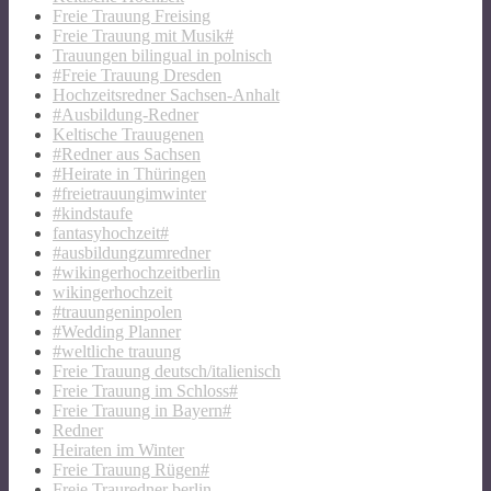
Freie Trauung Freising
Freie Trauung mit Musik#
Trauungen bilingual in polnisch
#Freie Trauung Dresden
Hochzeitsredner Sachsen-Anhalt
#Ausbildung-Redner
Keltische Trauugenen
#Redner aus Sachsen
#Heirate in Thüringen
#freietrauungimwinter
#kindstaufe
fantasyhochzeit#
#ausbildungzumredner
#wikingerhochzeitberlin
wikingerhochzeit
#trauungeninpolen
#Wedding Planner
#weltliche trauung
Freie Trauung deutsch/italienisch
Freie Trauung im Schloss#
Freie Trauung in Bayern#
Redner
Heiraten im Winter
Freie Trauung Rügen#
Freie Trauredner berlin