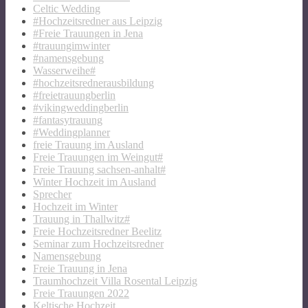
Celtic Wedding
#Hochzeitsredner aus Leipzig
#Freie Trauungen in Jena
#trauungimwinter
#namensgebung
Wasserweihe#
#hochzeitsrednerausbildung
#freietrauungberlin
#vikingweddingberlin
#fantasytrauung
#Weddingplanner
freie Trauung im Ausland
Freie Trauungen im Weingut#
Freie Trauung sachsen-anhalt#
Winter Hochzeit im Ausland
Sprecher
Hochzeit im Winter
Trauung in Thallwitz#
Freie Hochzeitsredner Beelitz
Seminar zum Hochzeitsredner
Namensgebung
Freie Trauung in Jena
Traumhochzeit Villa Rosental Leipzig
Freie Trauungen 2022
Keltische Hochzeit