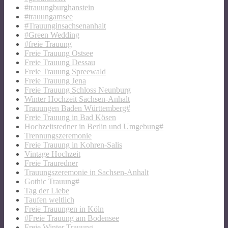
#trauungburghanstein
#trauungamsee
#Trauunginsachsenanhalt
#Green Wedding
#freie Trauung
Freie Trauung Ostsee
Freie Trauung Dessau
Freie Trauung Spreewald
Freie Trauung Jena
Freie Trauung Schloss Neunburg
Winter Hochzeit Sachsen-Anhalt
Trauungen Baden Württemberg#
Freie Trauung in Bad Kösen
Hochzeitsredner in Berlin und Umgebung#
Trennungszeremonie
Freie Trauung in Kohren-Salis
Vintage Hochzeit
Freie Trauredner
Trauungszeremonie in Sachsen-Anhalt
Gothic Trauung#
Tag der Liebe
Taufen weltlich
Freie Trauungen in Köln
#Freie Trauung am Bodensee
Freie Winter Trauung