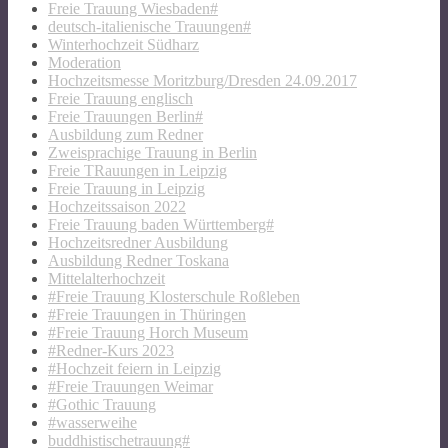
Freie Trauung Wiesbaden#
deutsch-italienische Trauungen#
Winterhochzeit Südharz
Moderation
Hochzeitsmesse Moritzburg/Dresden 24.09.2017
Freie Trauung englisch
Freie Trauungen Berlin#
Ausbildung zum Redner
Zweisprachige Trauung in Berlin
Freie TRauungen in Leipzig
Freie Trauung in Leipzig
Hochzeitssaison 2022
Freie Trauung baden Württemberg#
Hochzeitsredner Ausbildung
Ausbildung Redner Toskana
Mittelalterhochzeit
#Freie Trauung Klosterschule Roßleben
#Freie Trauungen in Thüringen
#Freie Trauung Horch Museum
#Redner-Kurs 2023
#Hochzeit feiern in Leipzig
#Freie Trauungen Weimar
#Gothic Trauung
#wasserweihe
buddhistischetrauung#