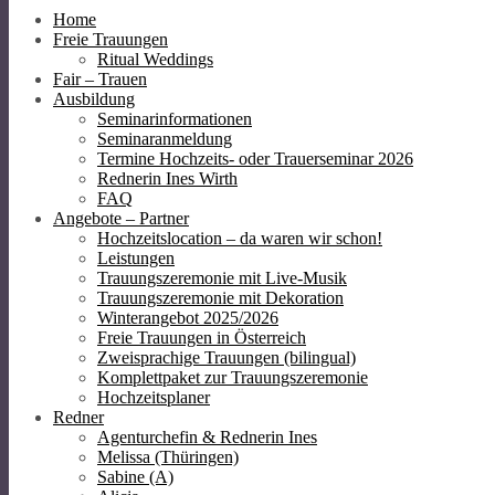
Home
Freie Trauungen
Ritual Weddings
Fair – Trauen
Ausbildung
Seminarinformationen
Seminaranmeldung
Termine Hochzeits- oder Trauerseminar 2026
Rednerin Ines Wirth
FAQ
Angebote – Partner
Hochzeitslocation – da waren wir schon!
Leistungen
Trauungszeremonie mit Live-Musik
Trauungszeremonie mit Dekoration
Winterangebot 2025/2026
Freie Trauungen in Österreich
Zweisprachige Trauungen (bilingual)
Komplettpaket zur Trauungszeremonie
Hochzeitsplaner
Redner
Agenturchefin & Rednerin Ines
Melissa (Thüringen)
Sabine (A)