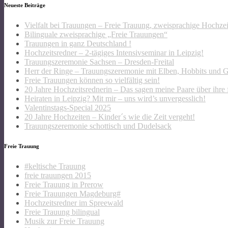
Neueste Beiträge
Vielfalt bei Trauungen – Freie Trauung, zweisprachige Hochze
Bilinguale zweisprachige „Freie Trauungen“
Trauungen in ganz Deutschland !
Hochzeitsredner – 2-tägiges Intensivseminar in Leipzig!
Trauungszeremonie Sachsen – Dresden-Freital
Herr der Ringe – Trauungszeremonie mit Elben, Hobbits und 
Freie Trauungen können so vielfältig sein!
20 Jahre Hochzeitsrednerin – Das sagen meine Paare über ihre 
Heiraten in Leipzig? Mit mir – uns wird’s unvergesslich!
Valentinstags-Special 2025
20 Jahre Hochzeiten – Kinder´s wie die Zeit vergeht!
Trauungszeremonie schottisch und Dudelsack
Freie Trauung
#keltische Trauung
freie trauungen 2015
Freie Trauung in Prerow
Freie Trauungen Magdeburg#
Hochzeitsredner im Spreewald
Freie Trauung bilingual
Musik zur Freie Trauung