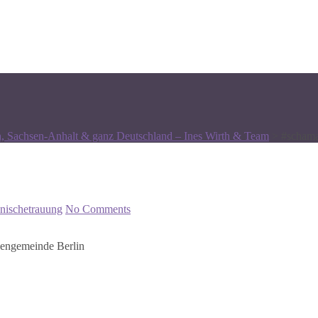
n, Sachsen-Anhalt & ganz Deutschland – Ines Wirth & Team
>
#schama
nischetrauung
No Comments
chengemeinde Berlin