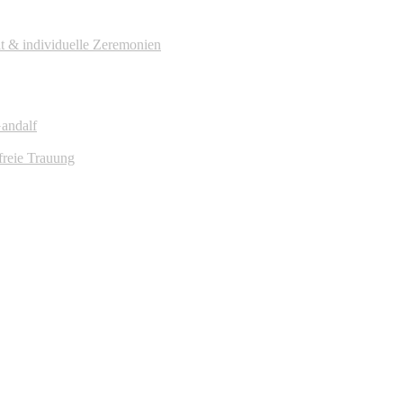
it & individuelle Zeremonien
Gandalf
freie Trauung