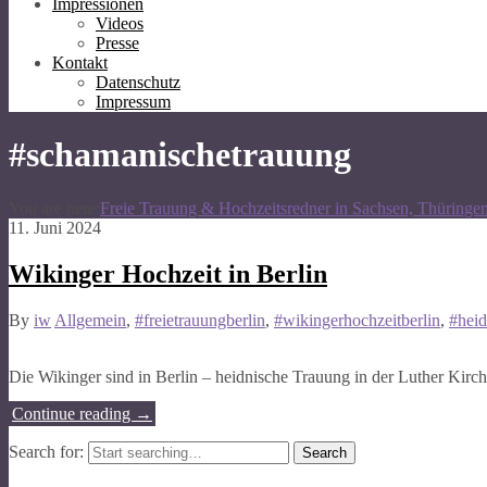
Impressionen
Videos
Presse
Kontakt
Datenschutz
Impressum
#schamanischetrauung
You are here:
Freie Trauung & Hochzeitsredner in Sachsen, Thüringe
11. Juni 2024
Wikinger Hochzeit in Berlin
By
iw
Allgemein
,
#freietrauungberlin
,
#wikingerhochzeitberlin
,
#heid
Die Wikinger sind in Berlin – heidnische Trauung in der Luther Kir
Continue reading
→
Search for: