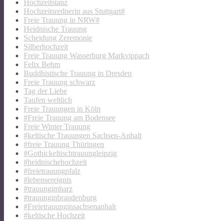
Hochzeitstanz
Hochzeitsrednerin aus Stuttgart#
Freie Trauung in NRW#
Heidnische Trauung
Scheidung Zeremonie
Silberhochzeit
Freie Trauung Wasserburg Markvippach
Felix Behm
Buddhistische Trauung in Dresden
Freie Trauung schwarz
Tag der Liebe
Taufen weltlich
Freie Trauungen in Köln
#Freie Trauung am Bodensee
Freie Winter Trauung
#keltische Trauungen Sachsen-Anhalt
#freie Trauung Thüringen
#Gothickeltischtrauungleipzig
#heidnischehochzeit
#freietrauungpfalz
#lebensereignis
#trauungimharz
#trauunginbrandenburg
#Freietrauunginsachsenanhalt
#keltische Hochzeit