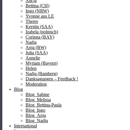
Alicja
Bettina (CH)
Ingo (NRW)
Yvonne aus LE
Theres
Kerstin (SAA)
Izabela (polnisch)
Corinna (BAY)
Nadja
Anja (BW)
Julia (SAA)
Annelie
Myriam (Bayern)
Helen
Nadja (Bamberg)
Danksagungen – Feedback !
Moderation
Blog
Blog_Sabine
Blog_Melissa
Blog_Bettina-Paula
Blog_Ingo
Blog_Anja
Blog_Nadja
International