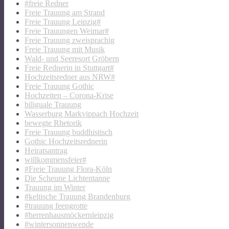
#freie Redner
Freie Trauung am Strand
Freie Trauung Leipzig#
Freie Trauungen Weimar#
Freie Trauung zweisprachig
Freie Trauung mit Musik
Wald- und Seeresort Gröbern
Freie Rednerin in Stuttgart#
Hochzeitsredner aus NRW#
Freie Trauung Gothic
Hochzeiten – Corona-Krise
biliguale Trauung
Wasserburg Markvippach Hochzeit
bewegte Rhetorik
Freie Trauung buddhistisch
Gothic Hochzeitsrednerin
Heiratsantrag
willkommensfeier#
#Freie Trauung Flora-Köln
Die Scheune Lichtentanne
Trauung im Winter
#keltische Trauung Brandenburg
#trauung feengrotte
#herrenhausmöckernleipzig
#wintersonnenwende