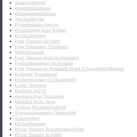
ritualweddings#
#traufeinthüringen
#trauungbeigöttingen
#hochzeitkyritz
#Valentinstags-Special
#Franchising freier Redner
Hochzeitsredner
Freie Trauung am Meer
Freie Trauungen Thüringen
Winterhochzeit
Freie Trauung deutsch/chinesisch
Hochzeitsplanung im Ausland
Freie Trauung im Romantik Hotel Schwanefeld Meerane
Keltische Trauungen#
Hochzeitsredner in Düsseldorf#
Gothic Hochzeit
Hochzeit 2021#
zweisprachige Trauungen
Wedding Work Shop
Seminar Hochzeitsredner#
Trauungszeremonie Österreich#
Trauerredner
Hochzeitsantrag
#Freie Trauung Brandenburg-Berlin
#Freie Trauung in NRW