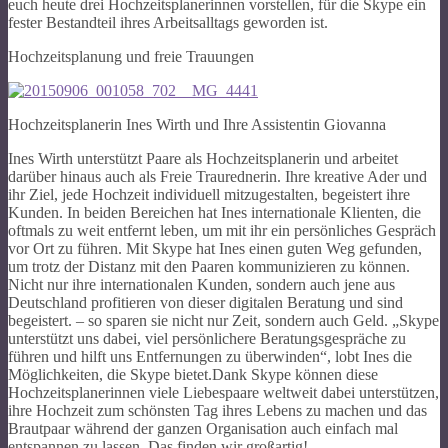
euch heute drei Hochzeitsplanerinnen vorstellen, für die Skype ein
fester Bestandteil ihres Arbeitsalltags geworden ist.
Hochzeitsplanung und freie Trauungen
Hochzeitsplanerin Ines Wirth und Ihre Assistentin Giovanna
Ines Wirth unterstützt Paare als Hochzeitsplanerin und arbeitet
darüber hinaus auch als Freie Traurednerin. Ihre kreative Ader und
ihr Ziel, jede Hochzeit individuell mitzugestalten, begeistert ihre
Kunden. In beiden Bereichen hat Ines internationale Klienten, die
oftmals zu weit entfernt leben, um mit ihr ein persönliches Gespräch
vor Ort zu führen. Mit Skype hat Ines einen guten Weg gefunden,
um trotz der Distanz mit den Paaren kommunizieren zu können.
Nicht nur ihre internationalen Kunden, sondern auch jene aus
Deutschland profitieren von dieser digitalen Beratung und sind
begeistert. – so sparen sie nicht nur Zeit, sondern auch Geld. „Skype
unterstützt uns dabei, viel persönlichere Beratungsgespräche zu
führen und hilft uns Entfernungen zu überwinden“, lobt Ines die
Möglichkeiten, die Skype bietet.Dank Skype können diese
Hochzeitsplanerinnen viele Liebespaare weltweit dabei unterstützen,
ihre Hochzeit zum schönsten Tag ihres Lebens zu machen und das
Brautpaar während der ganzen Organisation auch einfach mal
entspannen zu lassen. Das finden wir großartig!