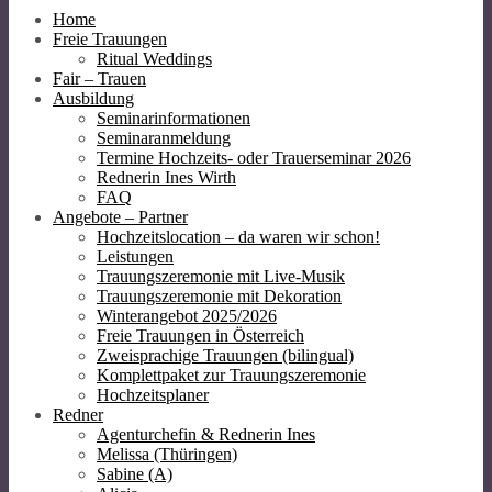
Home
Freie Trauungen
Ritual Weddings
Fair – Trauen
Ausbildung
Seminarinformationen
Seminaranmeldung
Termine Hochzeits- oder Trauerseminar 2026
Rednerin Ines Wirth
FAQ
Angebote – Partner
Hochzeitslocation – da waren wir schon!
Leistungen
Trauungszeremonie mit Live-Musik
Trauungszeremonie mit Dekoration
Winterangebot 2025/2026
Freie Trauungen in Österreich
Zweisprachige Trauungen (bilingual)
Komplettpaket zur Trauungszeremonie
Hochzeitsplaner
Redner
Agenturchefin & Rednerin Ines
Melissa (Thüringen)
Sabine (A)