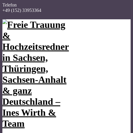
Telefon
+49 (152) 33953364