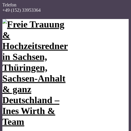
Telefon
+49 (152) 33953364