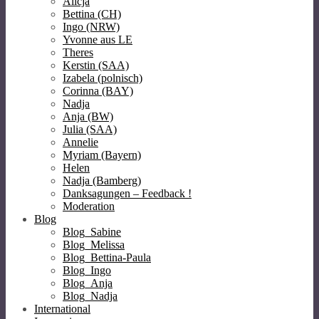
Alicja
Bettina (CH)
Ingo (NRW)
Yvonne aus LE
Theres
Kerstin (SAA)
Izabela (polnisch)
Corinna (BAY)
Nadja
Anja (BW)
Julia (SAA)
Annelie
Myriam (Bayern)
Helen
Nadja (Bamberg)
Danksagungen – Feedback !
Moderation
Blog
Blog_Sabine
Blog_Melissa
Blog_Bettina-Paula
Blog_Ingo
Blog_Anja
Blog_Nadja
International