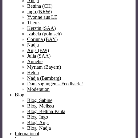
Alicja
Bettina (CH)
Ingo (NRW)
Yvonne aus LE
Theres
Kerstin (SAA)
Izabela (polnisch)
Corinna (BAY)
Nadja
Anja (BW)
Julia (SAA)
Annelie
Myriam (Bayern)
Helen
Nadja (Bamberg)
Danksagungen – Feedback !
Moderation
Blog
Blog_Sabine
Blog_Melissa
Blog_Bettina-Paula
Blog_Ingo
Blog_Anja
Blog_Nadja
International