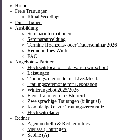
Home
Freie Trauungen
Ritual Weddings
Fair – Trauen
Ausbildung
Seminarinformationen
Seminaranmeldung
Termine Hochzeits- oder Trauerseminar 2026
Rednerin Ines Wirth
FAQ
Angebote – Partner
Hochzeitslocation – da waren wir schon!
Leistungen
Trauungszeremonie mit Live-Musik
Trauungszeremonie mit Dekoration
Winterangebot 2025/2026
Freie Trauungen in Österreich
Zweisprachige Trauungen (bilingual)
Komplettpaket zur Trauungszeremonie
Hochzeitsplaner
Redner
Agenturchefin & Rednerin Ines
Melissa (Thüringen)
Sabine (A)