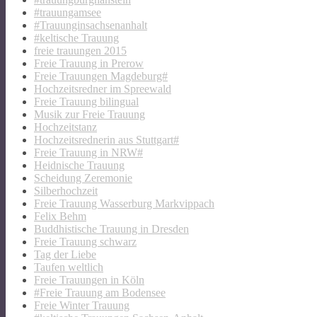
#trauungamsee
#Trauunginsachsenanhalt
#keltische Trauung
freie trauungen 2015
Freie Trauung in Prerow
Freie Trauungen Magdeburg#
Hochzeitsredner im Spreewald
Freie Trauung bilingual
Musik zur Freie Trauung
Hochzeitstanz
Hochzeitsrednerin aus Stuttgart#
Freie Trauung in NRW#
Heidnische Trauung
Scheidung Zeremonie
Silberhochzeit
Freie Trauung Wasserburg Markvippach
Felix Behm
Buddhistische Trauung in Dresden
Freie Trauung schwarz
Tag der Liebe
Taufen weltlich
Freie Trauungen in Köln
#Freie Trauung am Bodensee
Freie Winter Trauung