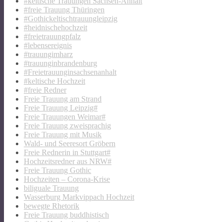
#keltische Trauungen Sachsen-Anhalt
#freie Trauung Thüringen
#Gothickeltischtrauungleipzig
#heidnischehochzeit
#freietrauungpfalz
#lebensereignis
#trauungimharz
#trauunginbrandenburg
#Freietrauunginsachsenanhalt
#keltische Hochzeit
#freie Redner
Freie Trauung am Strand
Freie Trauung Leipzig#
Freie Trauungen Weimar#
Freie Trauung zweisprachig
Freie Trauung mit Musik
Wald- und Seeresort Gröbern
Freie Rednerin in Stuttgart#
Hochzeitsredner aus NRW#
Freie Trauung Gothic
Hochzeiten – Corona-Krise
biliguale Trauung
Wasserburg Markvippach Hochzeit
bewegte Rhetorik
Freie Trauung buddhistisch