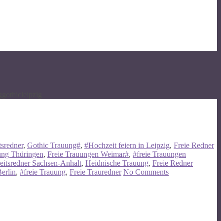
ggothicleipzig
tsredner
,
Gothic Trauung#
,
#Hochzeit feiern in Leipzig
,
Freie Redner
ung Thüringen
,
Freie Trauungen Weimar#
,
#freie Trauungen
itsredner Sachsen-Anhalt
,
Heidnische Trauung
,
Freie Redner
erlin
,
#freie Trauung
,
Freie Trauredner
No Comments