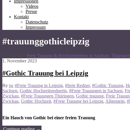
Impressionen
Videos
Presse
Kontakt
Datenschutz
Impressum
#trauunggothicleipzig
You are here:
Freie Trauung & Hochzeitsredner in Sachsen, Thüringe
1. November 2023
#Gothic Trauung bei Leipzig
By
iw
#Freie Trauung in Leipzig
,
#freie Redner
,
#Gothic Trauung
,
He
Sachsen
,
Gothic Hochzeitsrednerin
,
#Freie Trauungen in Sachsen
,
Fr
Zwickau
,
#Freie Trauungen Thüringen
,
Gothic trauung
,
Freie Trauu
Zwickau
,
Gothic Hochzeit
,
#Freie Trauung bei Leipzig
,
Allgemein
,
#
Ein Hauch von Gothic bei einer freien Trauung
Continue reading
→