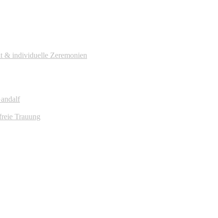
it & individuelle Zeremonien
Gandalf
freie Trauung