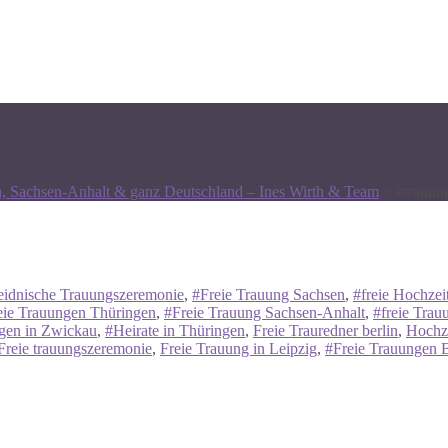
n, Sachsen-Anhalt & ganz Deutschland – Ines Wirth & Team
>
#trauun
idnische Trauungszeremonie
,
#Freie Trauung Sachsen
,
#freie Hochzei
eie Trauungen Thüringen
,
#Freie Trauung Sachsen-Anhalt
,
#freie Trau
ngen in Zwickau
,
#Heirate in Thüringen
,
Freie Trauredner berlin
,
Hochze
Freie trauungszeremonie
,
Freie Trauung in Leipzig
,
#Freie Trauungen B