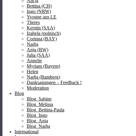
Alicja
Bettina (CH)
Ingo (NRW)
Yvonne aus LE
Theres
Kerstin (SAA)
Izabela (polnisch)
Corinna (BAY)
Nadja
Anja (BW)
Julia (SAA)
Annelie
Myriam (Bayern)
Helen
Nadja (Bamberg)
Danksagungen – Feedback !
Moderation
Blog
Blog_Sabine
Blog_Melissa
Blog_Bettina-Paula
Blog_Ingo
Blog_Anja
Blog_Nadja
International