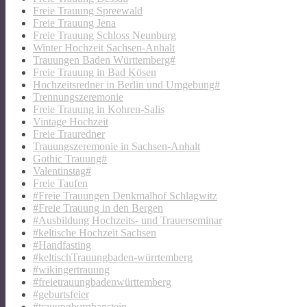
Freie Trauung Spreewald
Freie Trauung Jena
Freie Trauung Schloss Neunburg
Winter Hochzeit Sachsen-Anhalt
Trauungen Baden Württemberg#
Freie Trauung in Bad Kösen
Hochzeitsredner in Berlin und Umgebung#
Trennungszeremonie
Freie Trauung in Kohren-Salis
Vintage Hochzeit
Freie Trauredner
Trauungszeremonie in Sachsen-Anhalt
Gothic Trauung#
Valentinstag#
Freie Taufen
#Freie Trauungen Denkmalhof Schlagwitz
#Freie Trauung in den Bergen
#Ausbildung Hochzeits- und Trauerseminar
#keltische Hochzeit Sachsen
#Handfasting
#keltischTrauungbaden-würrtemberg
#wikingertrauung
#freietrauungbadenwürttemberg
#geburtsfeier
#trauungburghanstein