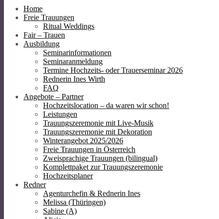
Home
Freie Trauungen
Ritual Weddings
Fair – Trauen
Ausbildung
Seminarinformationen
Seminaranmeldung
Termine Hochzeits- oder Trauerseminar 2026
Rednerin Ines Wirth
FAQ
Angebote – Partner
Hochzeitslocation – da waren wir schon!
Leistungen
Trauungszeremonie mit Live-Musik
Trauungszeremonie mit Dekoration
Winterangebot 2025/2026
Freie Trauungen in Österreich
Zweisprachige Trauungen (bilingual)
Komplettpaket zur Trauungszeremonie
Hochzeitsplaner
Redner
Agenturchefin & Rednerin Ines
Melissa (Thüringen)
Sabine (A)