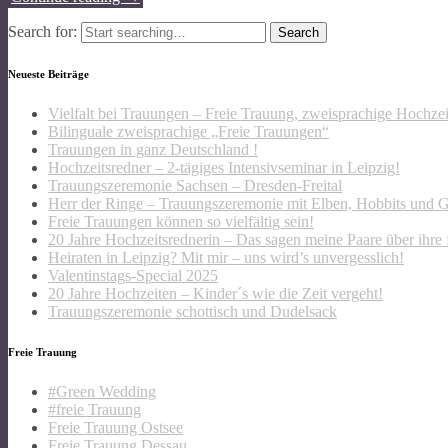
Search for:
Neueste Beiträge
Vielfalt bei Trauungen – Freie Trauung, zweisprachige Hochze
Bilinguale zweisprachige „Freie Trauungen“
Trauungen in ganz Deutschland !
Hochzeitsredner – 2-tägiges Intensivseminar in Leipzig!
Trauungszeremonie Sachsen – Dresden-Freital
Herr der Ringe – Trauungszeremonie mit Elben, Hobbits und 
Freie Trauungen können so vielfältig sein!
20 Jahre Hochzeitsrednerin – Das sagen meine Paare über ihre 
Heiraten in Leipzig? Mit mir – uns wird’s unvergesslich!
Valentinstags-Special 2025
20 Jahre Hochzeiten – Kinder´s wie die Zeit vergeht!
Trauungszeremonie schottisch und Dudelsack
Freie Trauung
#Green Wedding
#freie Trauung
Freie Trauung Ostsee
Freie Trauung Dessau