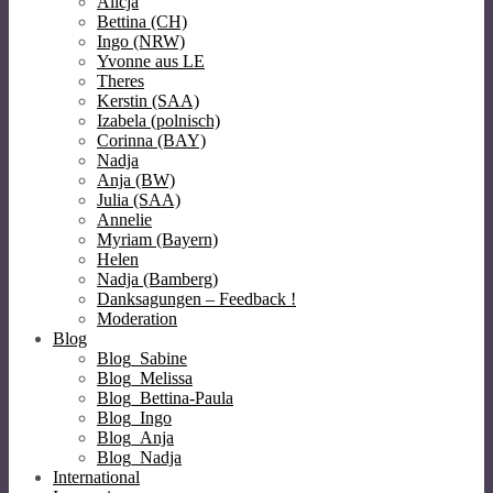
Alicja
Bettina (CH)
Ingo (NRW)
Yvonne aus LE
Theres
Kerstin (SAA)
Izabela (polnisch)
Corinna (BAY)
Nadja
Anja (BW)
Julia (SAA)
Annelie
Myriam (Bayern)
Helen
Nadja (Bamberg)
Danksagungen – Feedback !
Moderation
Blog
Blog_Sabine
Blog_Melissa
Blog_Bettina-Paula
Blog_Ingo
Blog_Anja
Blog_Nadja
International