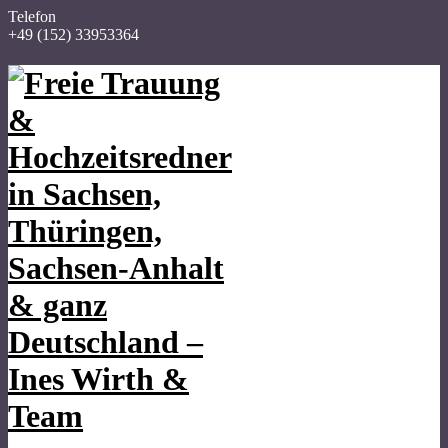
Telefon
+49 (152) 33953364