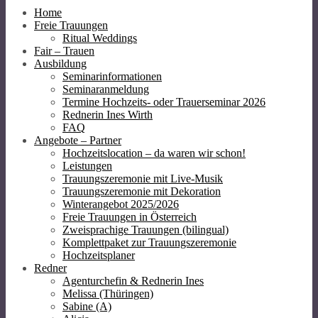
Home
Freie Trauungen
Ritual Weddings
Fair – Trauen
Ausbildung
Seminarinformationen
Seminaranmeldung
Termine Hochzeits- oder Trauerseminar 2026
Rednerin Ines Wirth
FAQ
Angebote – Partner
Hochzeitslocation – da waren wir schon!
Leistungen
Trauungszeremonie mit Live-Musik
Trauungszeremonie mit Dekoration
Winterangebot 2025/2026
Freie Trauungen in Österreich
Zweisprachige Trauungen (bilingual)
Komplettpaket zur Trauungszeremonie
Hochzeitsplaner
Redner
Agenturchefin & Rednerin Ines
Melissa (Thüringen)
Sabine (A)