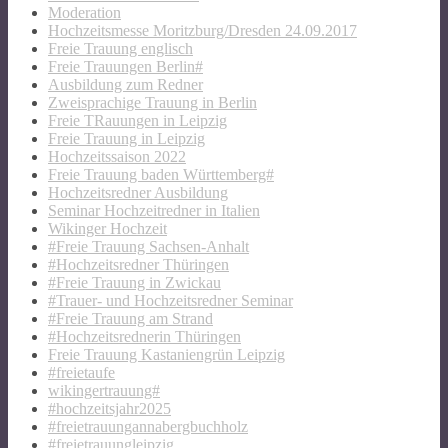
Moderation
Hochzeitsmesse Moritzburg/Dresden 24.09.2017
Freie Trauung englisch
Freie Trauungen Berlin#
Ausbildung zum Redner
Zweisprachige Trauung in Berlin
Freie TRauungen in Leipzig
Freie Trauung in Leipzig
Hochzeitssaison 2022
Freie Trauung baden Württemberg#
Hochzeitsredner Ausbildung
Seminar Hochzeitredner in Italien
Wikinger Hochzeit
#Freie Trauung Sachsen-Anhalt
#Hochzeitsredner Thüringen
#Freie Trauung in Zwickau
#Trauer- und Hochzeitsredner Seminar
#Freie Trauung am Strand
#Hochzeitsrednerin Thüringen
Freie Trauung Kastaniengrün Leipzig
#freietaufe
wikingertrauung#
#hochzeitsjahr2025
#freietrauungannabergbuchholz
#freietrauungleipzig