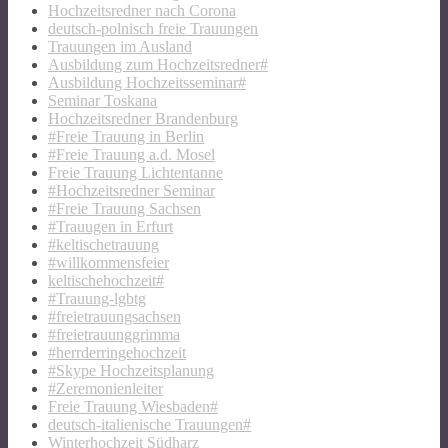
Hochzeitsredner nach Corona
deutsch-polnisch freie Trauungen
Trauungen im Ausland
Ausbildung zum Hochzeitsredner#
Ausbildung Hochzeitsseminar#
Seminar Toskana
Hochzeitsredner Brandenburg
#Freie Trauung in Berlin
#Freie Trauung a.d. Mosel
Freie Trauung Lichtentanne
#Hochzeitsredner Seminar
#Freie Trauung Sachsen
#Trauugen in Erfurt
#keltischetrauung
#willkommensfeier
keltischehochzeit#
#Trauung-lgbtg
#freietrauungsachsen
#freietrauunggrimma
#herrderringehochzeit
#Skype Hochzeitsplanung
#Zeremonienleiter
Freie Trauung Wiesbaden#
deutsch-italienische Trauungen#
Winterhochzeit Südharz