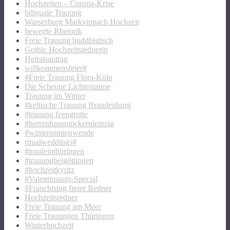
Hochzeiten – Corona-Krise
biliguale Trauung
Wasserburg Markvippach Hochzeit
bewegte Rhetorik
Freie Trauung buddhistisch
Gothic Hochzeitsrednerin
Heiratsantrag
willkommensfeier#
#Freie Trauung Flora-Köln
Die Scheune Lichtentanne
Trauung im Winter
#keltische Trauung Brandenburg
#trauung feengrotte
#herrenhausmöckernleipzig
#wintersonnenwende
ritualweddings#
#traufeinthüringen
#trauungbeigöttingen
#hochzeitkyritz
#Valentinstags-Special
#Franchising freier Redner
Hochzeitsredner
Freie Trauung am Meer
Freie Trauungen Thüringen
Winterhochzeit