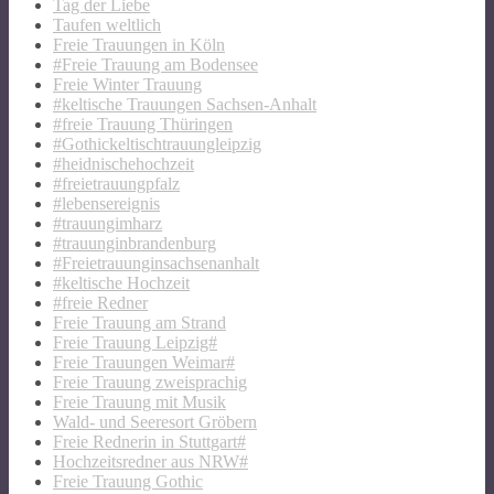
Tag der Liebe
Taufen weltlich
Freie Trauungen in Köln
#Freie Trauung am Bodensee
Freie Winter Trauung
#keltische Trauungen Sachsen-Anhalt
#freie Trauung Thüringen
#Gothickeltischtrauungleipzig
#heidnischehochzeit
#freietrauungpfalz
#lebensereignis
#trauungimharz
#trauunginbrandenburg
#Freietrauunginsachsenanhalt
#keltische Hochzeit
#freie Redner
Freie Trauung am Strand
Freie Trauung Leipzig#
Freie Trauungen Weimar#
Freie Trauung zweisprachig
Freie Trauung mit Musik
Wald- und Seeresort Gröbern
Freie Rednerin in Stuttgart#
Hochzeitsredner aus NRW#
Freie Trauung Gothic