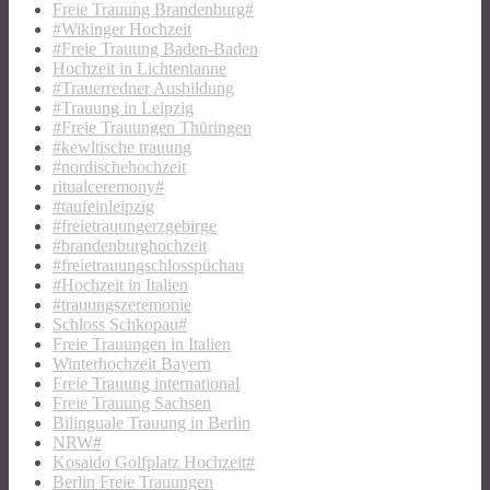
Freie Trauung Brandenburg#
#Wikinger Hochzeit
#Freie Trauung Baden-Baden
Hochzeit in Lichtentanne
#Trauerredner Ausbildung
#Trauung in Leipzig
#Freie Trauungen Thüringen
#kewltische trauung
#nordischehochzeit
ritualceremony#
#taufeinleipzig
#freietrauungerzgebirge
#brandenburghochzeit
#freietrauungschlosspüchau
#Hochzeit in Italien
#trauungszeremonie
Schloss Schkopau#
Freie Trauungen in Italien
Winterhochzeit Bayern
Freie Trauung international
Freie Trauung Sachsen
Bilinguale Trauung in Berlin
NRW#
Kosaido Golfplatz Hochzeit#
Berlin Freie Trauungen