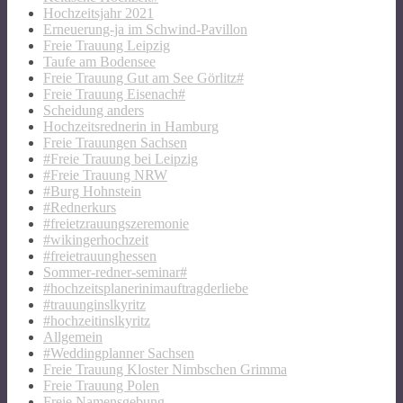
Hochzeitsjahr 2021
Erneuerung-ja im Schwind-Pavillon
Freie Trauung Leipzig
Taufe am Bodensee
Freie Trauung Gut am See Görlitz#
Freie Trauung Eisenach#
Scheidung anders
Hochzeitsrednerin in Hamburg
Freie Trauungen Sachsen
#Freie Trauung bei Leipzig
#Freie Trauung NRW
#Burg Hohnstein
#Rednerkurs
#freietzrauungszeremonie
#wikingerhochzeit
#freietrauunghessen
Sommer-redner-seminar#
#hochzeitsplanerinimauftragderliebe
#trauunginslkyritz
#hochzeitinslkyritz
Allgemein
#Weddingplanner Sachsen
Freie Trauung Kloster Nimbschen Grimma
Freie Trauung Polen
Freie Namensgebung