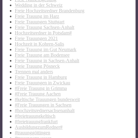
Wedding in der Schweiz
Freie Hochzeitsredner Brandenburg
Freie Trauung im Harz
Freie Trauungen Stuttgart
Freie Trauung Sachsen-Anhalt
Hochzeitsredner in Potsdam#
Freie Trauungen 2021
Hochzeit in Kohren-Salis
Freie Trauung im Gut Neumark
Freie Trauung am Bodensee
Freie Trauung in Sachsen-Anhalt
Freie Trauung Pösneck
Trennen mal anders
Freie Trauung in Hamburg
Freie Trauungen in Zwickau
#Freie Trauung in Grimma
#Freie Trauung Aachen
#keltische Trauungen bundesweit
#Freie Trauungen in Sachsen
#hochzeitsrednersachsenanhalt
#freietrauungkeltisch
#freietrauungfrankfurt
AusbildungzumRedner#
#trauunggöttingen