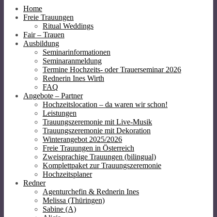
Home
Freie Trauungen
Ritual Weddings
Fair – Trauen
Ausbildung
Seminarinformationen
Seminaranmeldung
Termine Hochzeits- oder Trauerseminar 2026
Rednerin Ines Wirth
FAQ
Angebote – Partner
Hochzeitslocation – da waren wir schon!
Leistungen
Trauungszeremonie mit Live-Musik
Trauungszeremonie mit Dekoration
Winterangebot 2025/2026
Freie Trauungen in Österreich
Zweisprachige Trauungen (bilingual)
Komplettpaket zur Trauungszeremonie
Hochzeitsplaner
Redner
Agenturchefin & Rednerin Ines
Melissa (Thüringen)
Sabine (A)