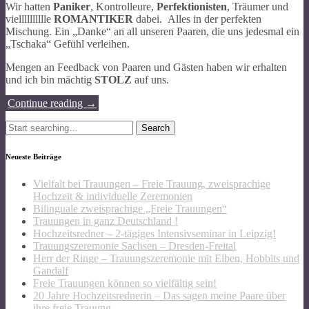
Wir hatten
Paniker
, Kontrolleure,
Perfektionisten
, Träumer und
vielllllllllle
ROMANTIKER
dabei. Alles in der perfekten
Mischung. Ein „Danke“ an all unseren Paaren, die uns jedesmal ein
„Tschaka“ Gefühl verleihen.
Mengen an Feedback von Paaren und Gästen haben wir erhalten
und ich bin mächtig
STOLZ
auf uns.
Continue reading
→
Search
for:
Neueste Beiträge
Vielfalt bei Trauungen – Freie Trauung, zweisprachige
Hochzeit & individuelle Zeremonien
Bilinguale zweisprachige „Freie Trauungen“
Trauungen in ganz Deutschland !
Hochzeitsredner – 2-tägiges Intensivseminar in Leipzig!
Trauungszeremonie Sachsen – Dresden-Freital
Herr der Ringe – Trauungszeremonie mit Elben, Hobbits und
Gandalf
Freie Trauungen können so vielfältig sein!
20 Jahre Hochzeitsrednerin – Das sagen meine Paare über
ihre freie Trauung