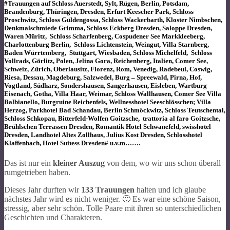
#Trauungen auf Schloss Auerstedt, Sylt, Rügen, Berlin, Potsdam,
Brandenburg, Thüringen, Dresden, Erfurt Keescher Park, Schloss
Proschwitz, Schloss Güldengossa, Schloss Wackerbarth, Kloster Nimbschen,
Denkmalschmiede Grimma, Schloss Eckberg Dresden, Saloppe Dresden,
Waren Müritz, Schloss Scharfenberg, Cospudener See Markkleeberg,
Charlottenburg Berlin, Schloss Lichtenstein, Weingut, Villa Starnberg,
Baden Würrtemberg, Stuttgart, Wiesbaden, Schloss Michelfeld, Schloss
Vollrads, Görlitz, Polen, Jelina Gora, Reichenberg, Italien, Comer See,
Schweiz, Zürich, Oberlausitz, Florenz, Rom, Venedig, Radebeul, Coswig,
Riesa, Dessau, Magdeburg, Salzwedel, Burg – Spreewald, Pirna, Hof,
Vogtland, Südharz, Sondershausen, Sangerhausen, Eisleben, Wartburg
Eisenach, Gotha, Villa Haar, Weimar, Schloss Wallhausen, Comer See Villa
Balbianello, Burgruine Reichenfels, Wellnesshotel Seeschlösschen; Villa
Herzog, Parkhotel Bad Schandau, Berlin Schmöckwitz, Schloss Teutschental,
Schloss Schkopau, Bitterfeld-Wolfen Goitzsche, trattoria al faro Goitzsche,
Brühlschen Terrassen Dresden, Romantik Hotel Schwanefeld, swisshotel
Dresden, Landhotel Altes Zollhaus, Julius Kost Dresden, Schlosshotel
Klaffenbach, Hotel Suitess Dresden# u.v.m…….
Das ist nur ein
kleiner Auszug
von dem, wo wir uns schon überall
rumgetrieben haben.
Dieses Jahr durften wir
133 Trauungen
halten und ich glaube
nächstes Jahr wird es nicht weniger. 🙂 Es war eine schöne Saison,
stressig, aber sehr schön. Tolle Paare mit ihren so unterschiedlichen
Geschichten und Charakteren.