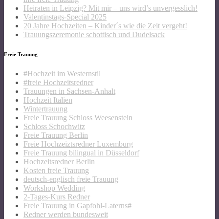
Heiraten in Leipzig? Mit mir – uns wird’s unvergesslich!
Valentinstags-Special 2025
20 Jahre Hochzeiten – Kinder´s wie die Zeit vergeht!
Trauungszeremonie schottisch und Dudelsack
Freie Trauung
#Hochzeit im Westernstil
#freie Hochzeitsredner
Trauungen in Sachsen-Anhalt
Hochzeit Italien
Wintertrauung
Freie Trauung Schloss Weesenstein
Schloss Schochwitz
Freie Trauung Berlin
Freie Hochzeiztsredner Luxemburg
Freie Trauung bilingual in Düsseldorf
Hochzeitsredner Berlin
Kosten freie Trauung
deutsch-englisch freie Trauung
Workshop Wedding
2-Tages-Kurs Redner
Freie Trauung in Gapfohl-Laterns#
Redner werden bundesweit