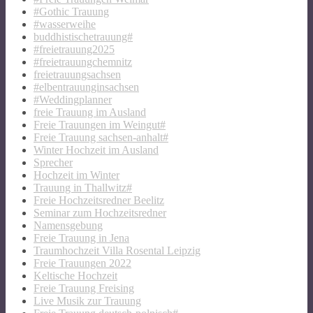
#Gothic Trauung
#wasserweihe
buddhistischetrauung#
#freietrauung2025
#freietrauungchemnitz
freietrauungsachsen
#elbentrauunginsachsen
#Weddingplanner
freie Trauung im Ausland
Freie Trauungen im Weingut#
Freie Trauung sachsen-anhalt#
Winter Hochzeit im Ausland
Sprecher
Hochzeit im Winter
Trauung in Thallwitz#
Freie Hochzeitsredner Beelitz
Seminar zum Hochzeitsredner
Namensgebung
Freie Trauung in Jena
Traumhochzeit Villa Rosental Leipzig
Freie Trauungen 2022
Keltische Hochzeit
Freie Trauung Freising
Live Musik zur Trauung