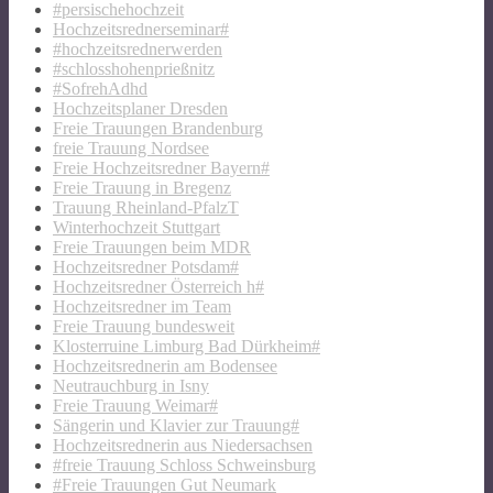
#persischehochzeit
Hochzeitsrednerseminar#
#hochzeitsrednerwerden
#schlosshohenprießnitz
#SofrehAdhd
Hochzeitsplaner Dresden
Freie Trauungen Brandenburg
freie Trauung Nordsee
Freie Hochzeitsredner Bayern#
Freie Trauung in Bregenz
Trauung Rheinland-PfalzT
Winterhochzeit Stuttgart
Freie Trauungen beim MDR
Hochzeitsredner Potsdam#
Hochzeitsredner Österreich h#
Hochzeitsredner im Team
Freie Trauung bundesweit
Klosterruine Limburg Bad Dürkheim#
Hochzeitsrednerin am Bodensee
Neutrauchburg in Isny
Freie Trauung Weimar#
Sängerin und Klavier zur Trauung#
Hochzeitsrednerin aus Niedersachsen
#freie Trauung Schloss Schweinsburg
#Freie Trauungen Gut Neumark