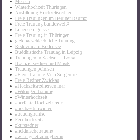
Messen
Winterhochzeit Thüringen
Ausbildung Hochzeitsredner
Freie Trauungen im Berliner Raum#
Freie Trauung bundesweit#
Lebensereignisse
Freie Trauung in Thüringen
gleichgeschlechtliche Trauung
Rednerin am Bodensee
Buddhistische Trauung in Leipzig
Trauungen in Sachsen – Lossa
Hochzeitsredner und Musik
Trauungen polnisch
#Freie Trauung Villa Sorgenfrei
Freie Redner Zwickau
#Hochzeitsrednerseminar
#Wikinger Trauung
#Winterhochzeit
#perfekte Hochzeitsrede
#hochzeitimwinter
#trauungiranisc
Feenhochzeit#
#kursredner
#heidnischetrauung
#wikingerztrauungberlin