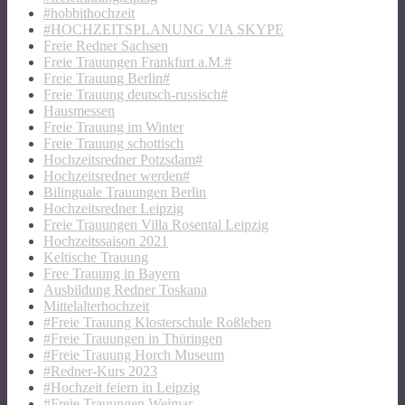
#hobbithochzeit
#HOCHZEITSPLANUNG VIA SKYPE
Freie Redner Sachsen
Freie Trauungen Frankfurt a.M.#
Freie Trauung Berlin#
Freie Trauung deutsch-russisch#
Hausmessen
Freie Trauung im Winter
Freie Trauung schottisch
Hochzeitsredner Potzsdam#
Hochzeitsredner werden#
Bilinguale Trauungen Berlin
Hochzeitsredner Leipzig
Freie Trauungen Villa Rosental Leipzig
Hochzeitssaison 2021
Keltische Trauung
Free Trauung in Bayern
Ausbildung Redner Toskana
Mittelalterhochzeit
#Freie Trauung Klosterschule Roßleben
#Freie Trauungen in Thüringen
#Freie Trauung Horch Museum
#Redner-Kurs 2023
#Hochzeit feiern in Leipzig
#Freie Trauungen Weimar