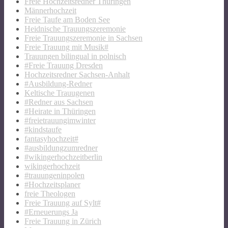
Freie Hochzeitsredner Thüringen
Männerhochzeit
Freie Taufe am Boden See
Heidnische Trauungszeremonie
Freie Trauungszeremonie in Sachsen
Freie Trauung mit Musik#
Trauungen bilingual in polnisch
#Freie Trauung Dresden
Hochzeitsredner Sachsen-Anhalt
#Ausbildung-Redner
Keltische Trauugenen
#Redner aus Sachsen
#Heirate in Thüringen
#freietrauungimwinter
#kindstaufe
fantasyhochzeit#
#ausbildungzumredner
#wikingerhochzeitberlin
wikingerhochzeit
#trauungeninpolen
#Hochzeitsplaner
freie Theologen
Freie Trauung auf Sylt#
#Erneuerungs Ja
Freie Trauung in Zürich