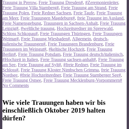
Trauung in Prerow
,
Freie Trauung Dresden#
,
#Zeremonienleiter
,
Freie Trauung Villa Starnberg#
,
Freie Trauung am Strand
,
Freie
Trauung Polen
,
Freie Redner Sachsen
,
Freie Taufe
,
Freie Trauung
am Meer
,
Freie Trauungen Magdeburg#
,
freie Trauung im Ausland
,
Freie Namensgebung
,
Trauungen in Sachsen-Anhalt
,
Freie Trauung
Leipzig#
,
#weltliche trauung
,
Hochzeitsredner im Spreewald
,
Schloss Schkopau#
,
Freie Trauungen Thüringen
,
Freie Trauungen
Weimar#
,
Freie Trauung Wiesbaden#
,
Allgemein
,
deutsch-
italienische Trauungen#
,
Freie Trauungen Brandenburg
,
Freie
Trauungen im Weingut#
,
#keltische Hochzeit
,
Freie Trauung
Berlin#
,
Freie Trauung Potsdam
,
Freie Trauung deutsch/italienisch
,
#Hochzeit in Italien
,
Freie Trauung sachsen-anhalt#
,
Freie Trauung
am See
,
Freie Trauung auf Sylt#
,
#freie Redner
,
Freie Trauung im
Schloss#
,
Freie Trauung Kloster Nimbschen Grimma
,
freie Trauung
Nordsee
,
#freie Hochzeitsredner
,
Freie Trauung Starnberger See#
,
Freie Trauung Ostsee
,
Freie Trauung Mecklenburg-Vorpommern#
No Comments
Wie viele Trauungen haben wir bis
einschließlich Oktober 2019 halten
dürfen?