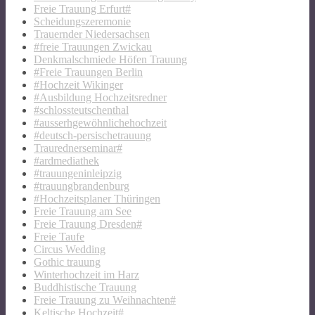
Freie Trauung Erfurt#
Scheidungszeremonie
Trauernder Niedersachsen
#freie Trauungen Zwickau
Denkmalschmiede Höfen Trauung
#Freie Trauungen Berlin
#Hochzeit Wikinger
#Ausbildung Hochzeitsredner
#schlossteutschenthal
#ausserhgewöhnlichehochzeit
#deutsch-persischetrauung
Traurednerseminar#
#ardmediathek
#trauungeninleipzig
#trauungbrandenburg
#Hochzeitsplaner Thüringen
Freie Trauung am See
Freie Trauung Dresden#
Freie Taufe
Circus Wedding
Gothic trauung
Winterhochzeit im Harz
Buddhistische Trauung
Freie Trauung zu Weihnachten#
Keltische Hochzeit#