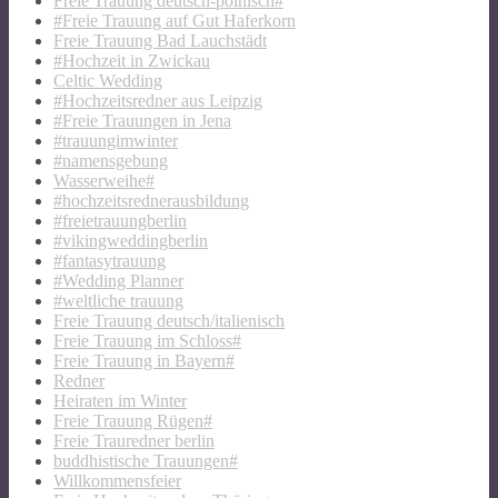
Freie Trauung deutsch-polnisch#
#Freie Trauung auf Gut Haferkorn
Freie Trauung Bad Lauchstädt
#Hochzeit in Zwickau
Celtic Wedding
#Hochzeitsredner aus Leipzig
#Freie Trauungen in Jena
#trauungimwinter
#namensgebung
Wasserweihe#
#hochzeitsrednerausbildung
#freietrauungberlin
#vikingweddingberlin
#fantasytrauung
#Wedding Planner
#weltliche trauung
Freie Trauung deutsch/italienisch
Freie Trauung im Schloss#
Freie Trauung in Bayern#
Redner
Heiraten im Winter
Freie Trauung Rügen#
Freie Trauredner berlin
buddhistische Trauungen#
Willkommensfeier