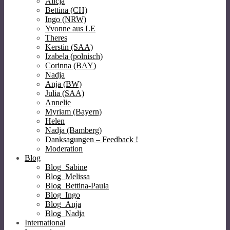
Alicja
Bettina (CH)
Ingo (NRW)
Yvonne aus LE
Theres
Kerstin (SAA)
Izabela (polnisch)
Corinna (BAY)
Nadja
Anja (BW)
Julia (SAA)
Annelie
Myriam (Bayern)
Helen
Nadja (Bamberg)
Danksagungen – Feedback !
Moderation
Blog
Blog_Sabine
Blog_Melissa
Blog_Bettina-Paula
Blog_Ingo
Blog_Anja
Blog_Nadja
International