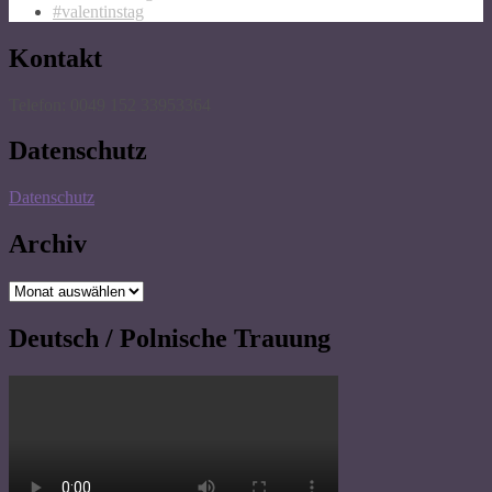
#valentinstag
Kontakt
Telefon: 0049 152 33953364
Datenschutz
Datenschutz
Archiv
Archiv
Deutsch / Polnische Trauung