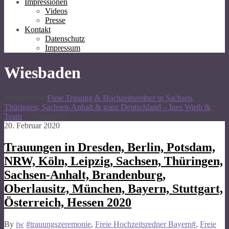
Impressionen
Videos
Presse
Kontakt
Datenschutz
Impressum
Wiesbaden
You are here:
Freie Trauung & Hochzeitsredner in Sachsen,
Thüringen, Sachsen-Anhalt & ganz Deutschland – Ines Wirth &
Team
>
Wiesbaden
20. Februar 2020
Trauungen in Dresden, Berlin, Potsdam,
NRW, Köln, Leipzig, Sachsen, Thüringen,
Sachsen-Anhalt, Brandenburg,
Oberlausitz, München, Bayern, Stuttgart,
Österreich, Hessen 2020
By
iw
#trauungszeremonie
,
Freie Hochzeitsredner Bayern#
,
Freie