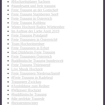
#Hochzeitsplaner Sachsen
#standesamt und freie trauung
Freie Trauung an der Gotische#
Freie Trauung Starnberger See#
Freie Trauung in Österreich
Freie Trauung Koblenz
Winter Hochzeit Baden Württember
Im Auftrag der Liebe April 2019
Freie Trauung Potsdam#
Freie Trauungen in Österreich#
Team Hochzeitsredner
Freie Trauungen in Erfurt
Bad Dürkheim Freie Trauung
Freie Trauungen Österreich
Buddhistische Trauung bundesweit
Freie Trauung Thüringen#
Live Musik Hochzeit
Freie Trauungen Niedersachsen#
#Freie Trauung in Radebeul
Trauungen Zwickau
#Ausbildung zum Redner
#Wikinger Hochziet
#buddhistische Trauung
#die perfekte Traurede
#heiratenimwinter