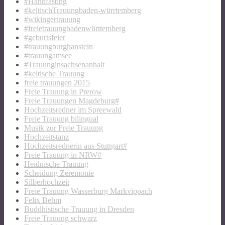
#Handfasting
#keltischTrauungbaden-würrtemberg
#wikingertrauung
#freietrauungbadenwürttemberg
#geburtsfeier
#trauungburghanstein
#trauungamsee
#Trauunginsachsenanhalt
#keltische Trauung
freie trauungen 2015
Freie Trauung in Prerow
Freie Trauungen Magdeburg#
Hochzeitsredner im Spreewald
Freie Trauung bilingual
Musik zur Freie Trauung
Hochzeitstanz
Hochzeitsrednerin aus Stuttgart#
Freie Trauung in NRW#
Heidnische Trauung
Scheidung Zeremonie
Silberhochzeit
Freie Trauung Wasserburg Markvippach
Felix Behm
Buddhistische Trauung in Dresden
Freie Trauung schwarz