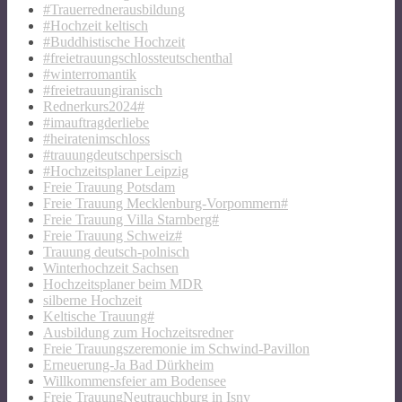
#Trauerrednerausbildung
#Hochzeit keltisch
#Buddhistische Hochzeit
#freietrauungschlossteutschenthal
#winterromantik
#freietrauungiranisch
Rednerkurs2024#
#imauftragderliebe
#heiratenimschloss
#trauungdeutschpersisch
#Hochzeitsplaner Leipzig
Freie Trauung Potsdam
Freie Trauung Mecklenburg-Vorpommern#
Freie Trauung Villa Starnberg#
Freie Trauung Schweiz#
Trauung deutsch-polnisch
Winterhochzeit Sachsen
Hochzeitsplaner beim MDR
silberne Hochzeit
Keltische Trauung#
Ausbildung zum Hochzeitsredner
Freie Trauungszeremonie im Schwind-Pavillon
Erneuerung-Ja Bad Dürkheim
Willkommensfeier am Bodensee
Freie TrauungNeutrauchburg in Isny