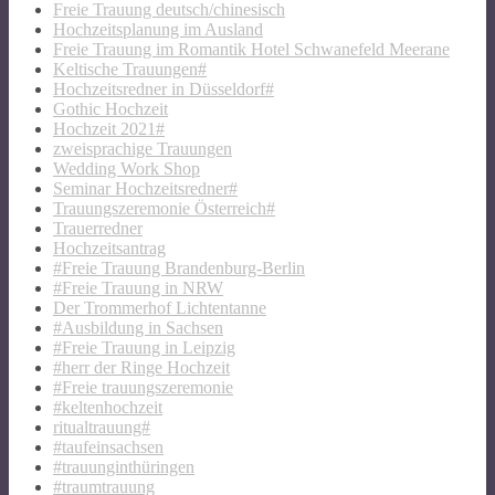
Freie Trauung deutsch/chinesisch
Hochzeitsplanung im Ausland
Freie Trauung im Romantik Hotel Schwanefeld Meerane
Keltische Trauungen#
Hochzeitsredner in Düsseldorf#
Gothic Hochzeit
Hochzeit 2021#
zweisprachige Trauungen
Wedding Work Shop
Seminar Hochzeitsredner#
Trauungszeremonie Österreich#
Trauerredner
Hochzeitsantrag
#Freie Trauung Brandenburg-Berlin
#Freie Trauung in NRW
Der Trommerhof Lichtentanne
#Ausbildung in Sachsen
#Freie Trauung in Leipzig
#herr der Ringe Hochzeit
#Freie trauungszeremonie
#keltenhochzeit
ritualtrauung#
#taufeinsachsen
#trauunginthüringen
#traumtrauung