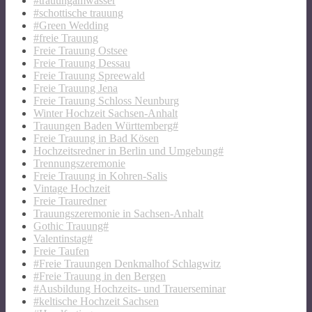
#trauungamwasser
#schottische trauung
#Green Wedding
#freie Trauung
Freie Trauung Ostsee
Freie Trauung Dessau
Freie Trauung Spreewald
Freie Trauung Jena
Freie Trauung Schloss Neunburg
Winter Hochzeit Sachsen-Anhalt
Trauungen Baden Württemberg#
Freie Trauung in Bad Kösen
Hochzeitsredner in Berlin und Umgebung#
Trennungszeremonie
Freie Trauung in Kohren-Salis
Vintage Hochzeit
Freie Trauredner
Trauungszeremonie in Sachsen-Anhalt
Gothic Trauung#
Valentinstag#
Freie Taufen
#Freie Trauungen Denkmalhof Schlagwitz
#Freie Trauung in den Bergen
#Ausbildung Hochzeits- und Trauerseminar
#keltische Hochzeit Sachsen