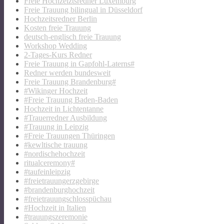
Freie Hochzeiztsredner Luxemburg
Freie Trauung bilingual in Düsseldorf
Hochzeitsredner Berlin
Kosten freie Trauung
deutsch-englisch freie Trauung
Workshop Wedding
2-Tages-Kurs Redner
Freie Trauung in Gapfohl-Laterns#
Redner werden bundesweit
Freie Trauung Brandenburg#
#Wikinger Hochzeit
#Freie Trauung Baden-Baden
Hochzeit in Lichtentanne
#Trauerredner Ausbildung
#Trauung in Leipzig
#Freie Trauungen Thüringen
#kewltische trauung
#nordischehochzeit
ritualceremony#
#taufeinleipzig
#freietrauungerzgebirge
#brandenburghochzeit
#freietrauungschlosspüchau
#Hochzeit in Italien
#trauungszeremonie