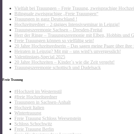
Vielfalt bei Trauungen – Freie Trauung, zweisprachige Hochze
Bilinguale zweisprachige „Freie Trauungen“
Trauungen in ganz Deutschland !
Hochzeitsredner – 2-tägiges Intensivseminar in Leipzig!
Trauungszeremonie Sachsen – Dresden-Freital
Herr der Ringe – Trauungszeremonie mit Elben, Hobbits und 
Freie Trauungen können so vielfältig sein!
20 Jahre Hochzeitsrednerin – Das sagen meine Paare über ihre 
Heiraten in Leipzig? Mit mir – uns wird’s unvergesslich!
Valentinstags-Special 2025
20 Jahre Hochzeiten – Kinder´s wie die Zeit vergeht!
Trauungszeremonie schottisch und Dudelsack
Freie Trauung
#Hochzeit im Westernstil
#freie Hochzeitsredner
Trauungen in Sachsen-Anhalt
Hochzeit Italien
Wintertrauung
Freie Trauung Schloss Weesenstein
Schloss Schochwitz
Freie Trauung Berlin