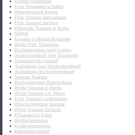
Schloss Schkopau#
Freie Trauungen in Italien
Winterhochzeit Bayern
Freie Trauung international
Freie Trauung Sachsen
Bilinguale Trauung in Berlin
NRW#
Kosaido Golfplatz Hochzeit#
Berlin Freie Trauungen
Hochzeitsredner nach Corona
deutsch-polnisch freie Trauungen
Trauungen im Ausland
Ausbildung zum Hochzeitsredner#
Ausbildung Hochzeitsseminar#
Seminar Toskana
Hochzeitsredner Brandenburg
#Freie Trauung in Berlin
#Freie Trauung a.d. Mosel
Freie Trauung Lichtentanne
#Hochzeitsredner Seminar
#Freie Trauung Sachsen
#Trauugen in Erfurt
#keltischetrauung
#willkommensfeier
keltischehochzeit#