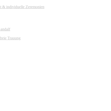
it & individuelle Zeremonien
Gandalf
freie Trauung