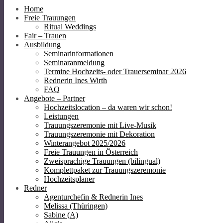
Home
Freie Trauungen
Ritual Weddings
Fair – Trauen
Ausbildung
Seminarinformationen
Seminaranmeldung
Termine Hochzeits- oder Trauerseminar 2026
Rednerin Ines Wirth
FAQ
Angebote – Partner
Hochzeitslocation – da waren wir schon!
Leistungen
Trauungszeremonie mit Live-Musik
Trauungszeremonie mit Dekoration
Winterangebot 2025/2026
Freie Trauungen in Österreich
Zweisprachige Trauungen (bilingual)
Komplettpaket zur Trauungszeremonie
Hochzeitsplaner
Redner
Agenturchefin & Rednerin Ines
Melissa (Thüringen)
Sabine (A)