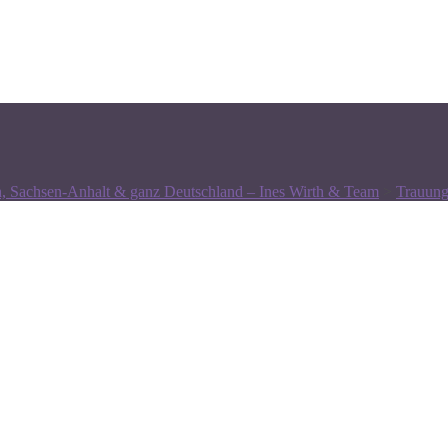
n, Sachsen-Anhalt & ganz Deutschland – Ines Wirth & Team
>
Trauung