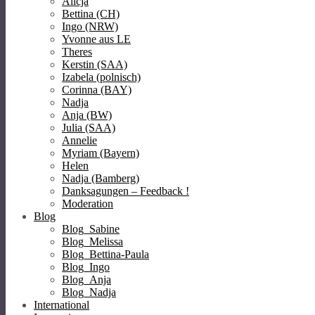
Alicja
Bettina (CH)
Ingo (NRW)
Yvonne aus LE
Theres
Kerstin (SAA)
Izabela (polnisch)
Corinna (BAY)
Nadja
Anja (BW)
Julia (SAA)
Annelie
Myriam (Bayern)
Helen
Nadja (Bamberg)
Danksagungen – Feedback !
Moderation
Blog
Blog_Sabine
Blog_Melissa
Blog_Bettina-Paula
Blog_Ingo
Blog_Anja
Blog_Nadja
International