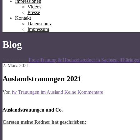
Impressionen
Videos
Presse
Kontakt
Datenschutz
Impressum
Blog
You are here:
Freie Trauung & Hochzeitsredner in Sachsen, Thüringe
2. März 2021
Auslandstrauungen 2021
Von
iw
Trauungen im Ausland
Keine Kommentare
Auslandstrauungen und Co.
Carsten meine Redner hat geschrieben: