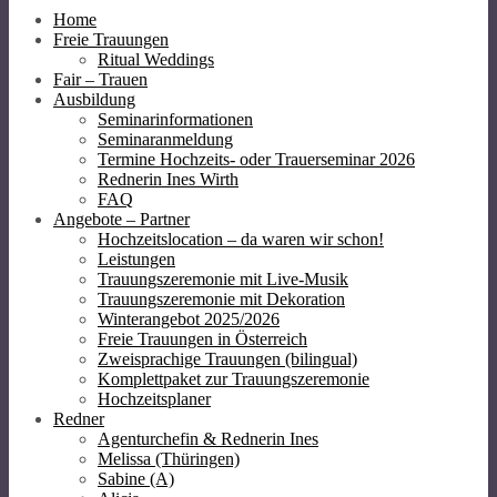
Home
Freie Trauungen
Ritual Weddings
Fair – Trauen
Ausbildung
Seminarinformationen
Seminaranmeldung
Termine Hochzeits- oder Trauerseminar 2026
Rednerin Ines Wirth
FAQ
Angebote – Partner
Hochzeitslocation – da waren wir schon!
Leistungen
Trauungszeremonie mit Live-Musik
Trauungszeremonie mit Dekoration
Winterangebot 2025/2026
Freie Trauungen in Österreich
Zweisprachige Trauungen (bilingual)
Komplettpaket zur Trauungszeremonie
Hochzeitsplaner
Redner
Agenturchefin & Rednerin Ines
Melissa (Thüringen)
Sabine (A)