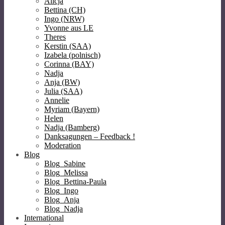
Alicja
Bettina (CH)
Ingo (NRW)
Yvonne aus LE
Theres
Kerstin (SAA)
Izabela (polnisch)
Corinna (BAY)
Nadja
Anja (BW)
Julia (SAA)
Annelie
Myriam (Bayern)
Helen
Nadja (Bamberg)
Danksagungen – Feedback !
Moderation
Blog
Blog_Sabine
Blog_Melissa
Blog_Bettina-Paula
Blog_Ingo
Blog_Anja
Blog_Nadja
International