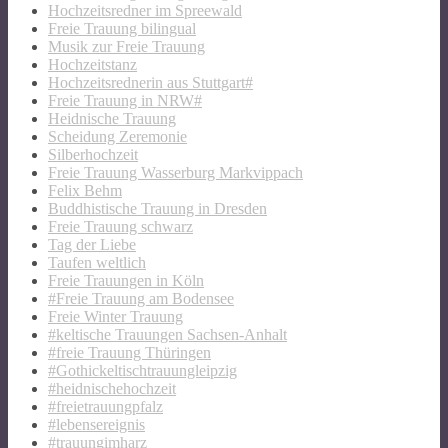
Hochzeitsredner im Spreewald
Freie Trauung bilingual
Musik zur Freie Trauung
Hochzeitstanz
Hochzeitsrednerin aus Stuttgart#
Freie Trauung in NRW#
Heidnische Trauung
Scheidung Zeremonie
Silberhochzeit
Freie Trauung Wasserburg Markvippach
Felix Behm
Buddhistische Trauung in Dresden
Freie Trauung schwarz
Tag der Liebe
Taufen weltlich
Freie Trauungen in Köln
#Freie Trauung am Bodensee
Freie Winter Trauung
#keltische Trauungen Sachsen-Anhalt
#freie Trauung Thüringen
#Gothickeltischtrauungleipzig
#heidnischehochzeit
#freietrauungpfalz
#lebensereignis
#trauungimharz