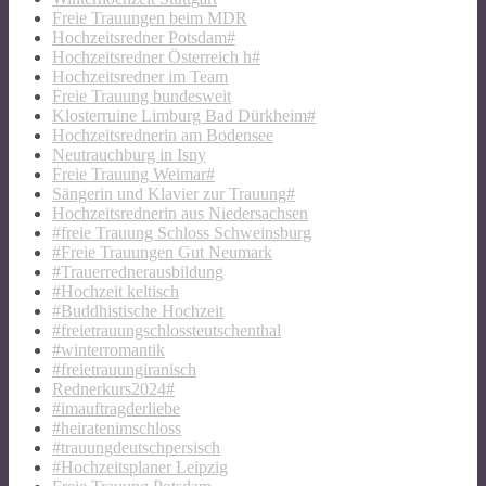
Freie Trauungen beim MDR
Hochzeitsredner Potsdam#
Hochzeitsredner Österreich h#
Hochzeitsredner im Team
Freie Trauung bundesweit
Klosterruine Limburg Bad Dürkheim#
Hochzeitsrednerin am Bodensee
Neutrauchburg in Isny
Freie Trauung Weimar#
Sängerin und Klavier zur Trauung#
Hochzeitsrednerin aus Niedersachsen
#freie Trauung Schloss Schweinsburg
#Freie Trauungen Gut Neumark
#Trauerrednerausbildung
#Hochzeit keltisch
#Buddhistische Hochzeit
#freietrauungschlossteutschenthal
#winterromantik
#freietrauungiranisch
Rednerkurs2024#
#imauftragderliebe
#heiratenimschloss
#trauungdeutschpersisch
#Hochzeitsplaner Leipzig