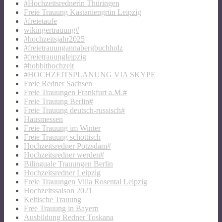
#Hochzeitsrednerin Thüringen
Freie Trauung Kastaniengrün Leipzig
#freietaufe
wikingertrauung#
#hochzeitsjahr2025
#freietrauungannabergbuchholz
#freietrauungleipzig
#hobbithochzeit
#HOCHZEITSPLANUNG VIA SKYPE
Freie Redner Sachsen
Freie Trauungen Frankfurt a.M.#
Freie Trauung Berlin#
Freie Trauung deutsch-russisch#
Hausmessen
Freie Trauung im Winter
Freie Trauung schottisch
Hochzeitsredner Potzsdam#
Hochzeitsredner werden#
Bilinguale Trauungen Berlin
Hochzeitsredner Leipzig
Freie Trauungen Villa Rosental Leipzig
Hochzeitssaison 2021
Keltische Trauung
Free Trauung in Bayern
Ausbildung Redner Toskana