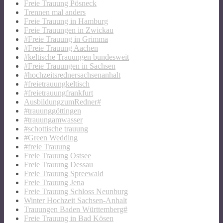
Freie Trauung Pösneck
Trennen mal anders
Freie Trauung in Hamburg
Freie Trauungen in Zwickau
#Freie Trauung in Grimma
#Freie Trauung Aachen
#keltische Trauungen bundesweit
#Freie Trauungen in Sachsen
#hochzeitsrednersachsenanhalt
#freietrauungkeltisch
#freietrauungfrankfurt
AusbildungzumRedner#
#trauunggöttingen
#trauungamwasser
#schottische trauung
#Green Wedding
#freie Trauung
Freie Trauung Ostsee
Freie Trauung Dessau
Freie Trauung Spreewald
Freie Trauung Jena
Freie Trauung Schloss Neunburg
Winter Hochzeit Sachsen-Anhalt
Trauungen Baden Württemberg#
Freie Trauung in Bad Kösen