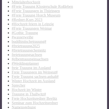
Mittelalterhochzeit
#Freie Trauung Klosterschule Roßleben
#Freie Trauungen in Thüringen
#Freie Trauung Horch Museum
#Redner-Kurs 2023
#Hochzeit feiern in Leipzig
#Freie Trauungen Weimar
#Gothic Trauung
#wasserweihe
buddhistischetrauung#
#freietrauung2025
#freietrauungchemnitz
freietrauungsachsen
#elbentrauunginsachsen
#Weddingplanner
freie Trauung im Ausland
Freie Trauungen im Weingut#
Freie Trauung sachsen-anhalt#
Winter Hochzeit im Ausland
Sprecher
Hochzeit im Winter
Trauung in Thallwitz#
Freie Hochzeitsredner Beelitz
Seminar zum Hochzeitsredner
Namensgebung