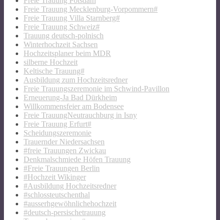
Freie Trauung Potsdam
Freie Trauung Mecklenburg-Vorpommern#
Freie Trauung Villa Starnberg#
Freie Trauung Schweiz#
Trauung deutsch-polnisch
Winterhochzeit Sachsen
Hochzeitsplaner beim MDR
silberne Hochzeit
Keltische Trauung#
Ausbildung zum Hochzeitsredner
Freie Trauungszeremonie im Schwind-Pavillon
Erneuerung-Ja Bad Dürkheim
Willkommensfeier am Bodensee
Freie TrauungNeutrauchburg in Isny
Freie Trauung Erfurt#
Scheidungszeremonie
Trauernder Niedersachsen
#freie Trauungen Zwickau
Denkmalschmiede Höfen Trauung
#Freie Trauungen Berlin
#Hochzeit Wikinger
#Ausbildung Hochzeitsredner
#schlossteutschenthal
#ausserhgewöhnlichehochzeit
#deutsch-persischetrauung