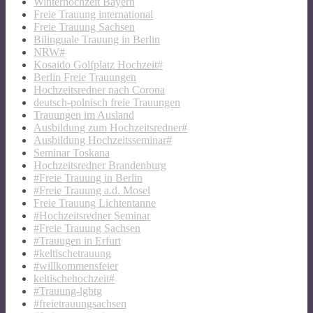
Winterhochzeit Bayern
Freie Trauung international
Freie Trauung Sachsen
Bilinguale Trauung in Berlin
NRW#
Kosaido Golfplatz Hochzeit#
Berlin Freie Trauungen
Hochzeitsredner nach Corona
deutsch-polnisch freie Trauungen
Trauungen im Ausland
Ausbildung zum Hochzeitsredner#
Ausbildung Hochzeitsseminar#
Seminar Toskana
Hochzeitsredner Brandenburg
#Freie Trauung in Berlin
#Freie Trauung a.d. Mosel
Freie Trauung Lichtentanne
#Hochzeitsredner Seminar
#Freie Trauung Sachsen
#Trauugen in Erfurt
#keltischetrauung
#willkommensfeier
keltischehochzeit#
#Trauung-lgbtg
#freietrauungsachsen