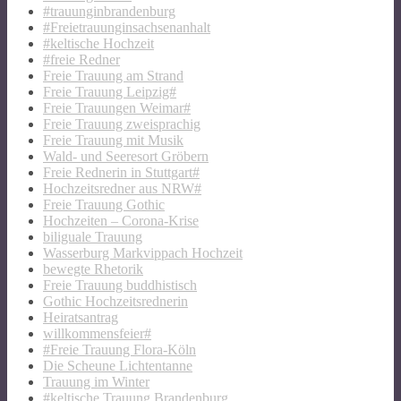
#trauunginbrandenburg
#Freietrauunginsachsenanhalt
#keltische Hochzeit
#freie Redner
Freie Trauung am Strand
Freie Trauung Leipzig#
Freie Trauungen Weimar#
Freie Trauung zweisprachig
Freie Trauung mit Musik
Wald- und Seeresort Gröbern
Freie Rednerin in Stuttgart#
Hochzeitsredner aus NRW#
Freie Trauung Gothic
Hochzeiten – Corona-Krise
biliguale Trauung
Wasserburg Markvippach Hochzeit
bewegte Rhetorik
Freie Trauung buddhistisch
Gothic Hochzeitsrednerin
Heiratsantrag
willkommensfeier#
#Freie Trauung Flora-Köln
Die Scheune Lichtentanne
Trauung im Winter
#keltische Trauung Brandenburg