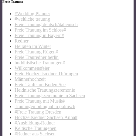
Freie Trauung
#Wedding Planner
#weltliche trauung
Freie Trauung deutsch/italienisch
Freie Trauung im Schloss#
Freie Trauung in Bayern#
Redner
Heiraten im Winter
Freie Trauung Rügen#
Freie Trauredner berlin
buddhistische Trauungen#
Willkommensfeier
Freie Hochzeitsredner Thüringen
Männerhochzeit
Freie Taufe am Boden See
Heidnische Trauungszeremonie
Freie Trauungszeremonie in Sachsen
Freie Trauung mit Musik#
Trauungen bilingual in polnisch
#Freie Trauung Dresden
Hochzeitsredner Sachsen-Anhalt
#Ausbildung-Redner
Keltische Trauugenen
#Redner aus Sachsen