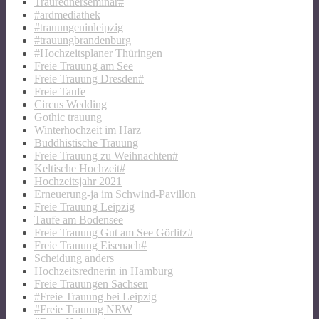
Traurednerseminar#
#ardmediathek
#trauungeninleipzig
#trauungbrandenburg
#Hochzeitsplaner Thüringen
Freie Trauung am See
Freie Trauung Dresden#
Freie Taufe
Circus Wedding
Gothic trauung
Winterhochzeit im Harz
Buddhistische Trauung
Freie Trauung zu Weihnachten#
Keltische Hochzeit#
Hochzeitsjahr 2021
Erneuerung-ja im Schwind-Pavillon
Freie Trauung Leipzig
Taufe am Bodensee
Freie Trauung Gut am See Görlitz#
Freie Trauung Eisenach#
Scheidung anders
Hochzeitsrednerin in Hamburg
Freie Trauungen Sachsen
#Freie Trauung bei Leipzig
#Freie Trauung NRW