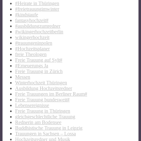
#Heirate in Thüringen
#freietrauungimwinter
#kindstaufe
fantasyhochzeit#
#ausbildungzumredner
#wikingerhochzeitberlin
wikingerhochzeit
#trauungeninpolen
#Hochzeitsplaner
freie Theologen
Freie Trauung auf Sylt#
#Erneuerungs Ja
Freie Trauung in Zürich
Messen
Winterhochzeit Thüringen
Ausbildung Hochzeitsredner
Freie Trauungen im Berliner Raum#
Freie Trauung bundesweit#
Lebensereignisse
Freie Trauung in Thüringen
gleichgeschlechtliche Trauung
Rednerin am Bodensee
Buddhistische Trauung in Leipzig
Trauungen in Sachsen – Lossa
Hochzeitsredner und Musik