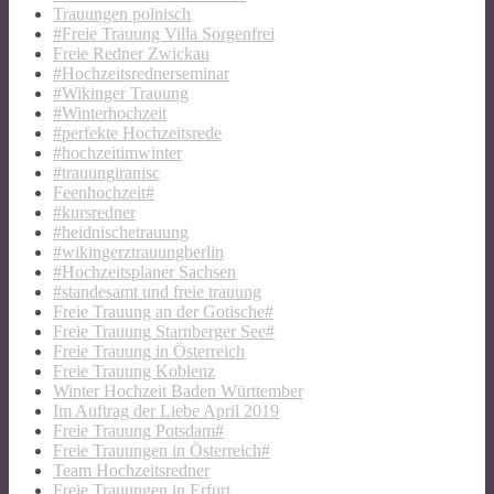
Trauungen polnisch
#Freie Trauung Villa Sorgenfrei
Freie Redner Zwickau
#Hochzeitsrednerseminar
#Wikinger Trauung
#Winterhochzeit
#perfekte Hochzeitsrede
#hochzeitimwinter
#trauungiranisc
Feenhochzeit#
#kursredner
#heidnischetrauung
#wikingerztrauungberlin
#Hochzeitsplaner Sachsen
#standesamt und freie trauung
Freie Trauung an der Gotische#
Freie Trauung Starnberger See#
Freie Trauung in Österreich
Freie Trauung Koblenz
Winter Hochzeit Baden Württember
Im Auftrag der Liebe April 2019
Freie Trauung Potsdam#
Freie Trauungen in Österreich#
Team Hochzeitsredner
Freie Trauungen in Erfurt