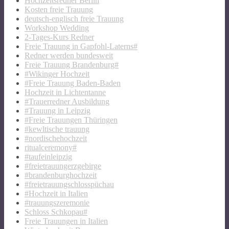
Hochzeitsredner Berlin
Kosten freie Trauung
deutsch-englisch freie Trauung
Workshop Wedding
2-Tages-Kurs Redner
Freie Trauung in Gapfohl-Laterns#
Redner werden bundesweit
Freie Trauung Brandenburg#
#Wikinger Hochzeit
#Freie Trauung Baden-Baden
Hochzeit in Lichtentanne
#Trauerredner Ausbildung
#Trauung in Leipzig
#Freie Trauungen Thüringen
#kewltische trauung
#nordischehochzeit
ritualceremony#
#taufeinleipzig
#freietrauungerzgebirge
#brandenburghochzeit
#freietrauungschlosspüchau
#Hochzeit in Italien
#trauungszeremonie
Schloss Schkopau#
Freie Trauungen in Italien