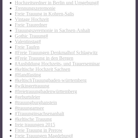
Hochzeitsredner in Berlin und Umgebung#
Trennungszeremonie
Freie Trauung in Kohren-Salis
Vintage Hochzeit
Freie Trauredner
Trauungszeremonie in Sachsen-Anhalt
Gothic Trauung#
Valentinstag#
Freie Taufen
#Freie Trauungen Denkmalhof Schlagwitz
#Freie Trauung in den Bergen
#Ausbildung Hochzeits- und Trauerseminar
#keltische Hochzeit Sachsen
#Handfasting
#keltischTrauungbaden-würrtemberg
#wikingertrauung
#freietrauungbadenwürttemberg
#geburtsfeier
#trauungburghanstein
#trauungamsee
#Trauunginsachsenanhalt
#keltische Trauung
freie trauungen 2015
Freie Trauung in Prerow
Freie Trauungen Magdeburg#