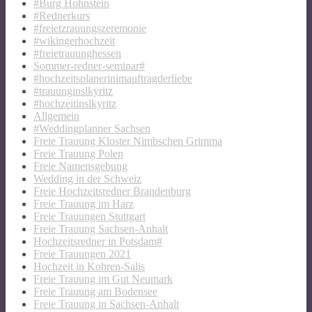
#Burg Hohnstein
#Rednerkurs
#freietzrauungszeremonie
#wikingerhochzeit
#freietrauunghessen
Sommer-redner-seminar#
#hochzeitsplanerinimauftragderliebe
#trauunginslkyritz
#hochzeitinslkyritz
Allgemein
#Weddingplanner Sachsen
Freie Trauung Kloster Nimbschen Grimma
Freie Trauung Polen
Freie Namensgebung
Wedding in der Schweiz
Freie Hochzeitsredner Brandenburg
Freie Trauung im Harz
Freie Trauungen Stuttgart
Freie Trauung Sachsen-Anhalt
Hochzeitsredner in Potsdam#
Freie Trauungen 2021
Hochzeit in Kohren-Salis
Freie Trauung im Gut Neumark
Freie Trauung am Bodensee
Freie Trauung in Sachsen-Anhalt