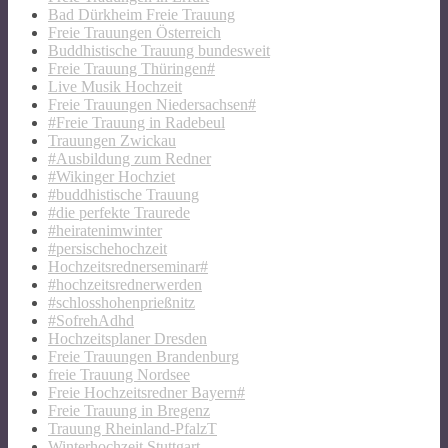
Bad Dürkheim Freie Trauung
Freie Trauungen Österreich
Buddhistische Trauung bundesweit
Freie Trauung Thüringen#
Live Musik Hochzeit
Freie Trauungen Niedersachsen#
#Freie Trauung in Radebeul
Trauungen Zwickau
#Ausbildung zum Redner
#Wikinger Hochziet
#buddhistische Trauung
#die perfekte Traurede
#heiratenimwinter
#persischehochzeit
Hochzeitsrednerseminar#
#hochzeitsrednerwerden
#schlosshohenprießnitz
#SofrehAdhd
Hochzeitsplaner Dresden
Freie Trauungen Brandenburg
freie Trauung Nordsee
Freie Hochzeitsredner Bayern#
Freie Trauung in Bregenz
Trauung Rheinland-PfalzT
Winterhochzeit Stuttgart