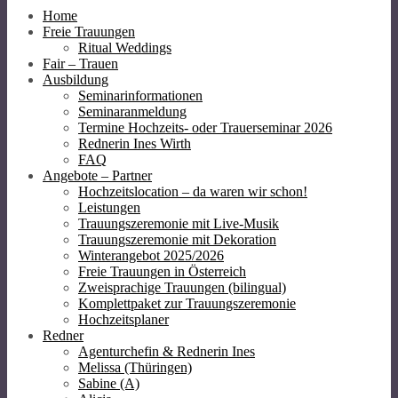
Home
Freie Trauungen
Ritual Weddings
Fair – Trauen
Ausbildung
Seminarinformationen
Seminaranmeldung
Termine Hochzeits- oder Trauerseminar 2026
Rednerin Ines Wirth
FAQ
Angebote – Partner
Hochzeitslocation – da waren wir schon!
Leistungen
Trauungszeremonie mit Live-Musik
Trauungszeremonie mit Dekoration
Winterangebot 2025/2026
Freie Trauungen in Österreich
Zweisprachige Trauungen (bilingual)
Komplettpaket zur Trauungszeremonie
Hochzeitsplaner
Redner
Agenturchefin & Rednerin Ines
Melissa (Thüringen)
Sabine (A)