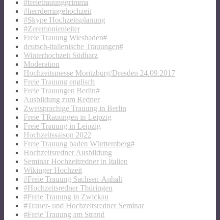
#freietrauunggrimma
#herrderringehochzeit
#Skype Hochzeitsplanung
#Zeremonienleiter
Freie Trauung Wiesbaden#
deutsch-italienische Trauungen#
Winterhochzeit Südharz
Moderation
Hochzeitsmesse Moritzburg/Dresden 24.09.2017
Freie Trauung englisch
Freie Trauungen Berlin#
Ausbildung zum Redner
Zweisprachige Trauung in Berlin
Freie TRauungen in Leipzig
Freie Trauung in Leipzig
Hochzeitssaison 2022
Freie Trauung baden Württemberg#
Hochzeitsredner Ausbildung
Seminar Hochzeitredner in Italien
Wikinger Hochzeit
#Freie Trauung Sachsen-Anhalt
#Hochzeitsredner Thüringen
#Freie Trauung in Zwickau
#Trauer- und Hochzeitsredner Seminar
#Freie Trauung am Strand