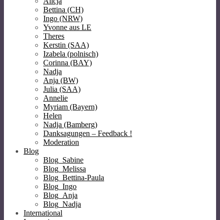
Alicja
Bettina (CH)
Ingo (NRW)
Yvonne aus LE
Theres
Kerstin (SAA)
Izabela (polnisch)
Corinna (BAY)
Nadja
Anja (BW)
Julia (SAA)
Annelie
Myriam (Bayern)
Helen
Nadja (Bamberg)
Danksagungen – Feedback !
Moderation
Blog
Blog_Sabine
Blog_Melissa
Blog_Bettina-Paula
Blog_Ingo
Blog_Anja
Blog_Nadja
International