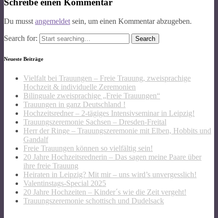
Schreibe einen Kommentar
Du musst
angemeldet
sein, um einen Kommentar abzugeben.
Search for:
Neueste Beiträge
Vielfalt bei Trauungen – Freie Trauung, zweisprachige
Hochzeit & individuelle Zeremonien
Bilinguale zweisprachige „Freie Trauungen“
Trauungen in ganz Deutschland !
Hochzeitsredner – 2-tägiges Intensivseminar in Leipzig!
Trauungszeremonie Sachsen – Dresden-Freital
Herr der Ringe – Trauungszeremonie mit Elben, Hobbits und
Gandalf
Freie Trauungen können so vielfältig sein!
20 Jahre Hochzeitsrednerin – Das sagen meine Paare über
ihre freie Trauung
Heiraten in Leipzig? Mit mir – uns wird’s unvergesslich!
Valentinstags-Special 2025
20 Jahre Hochzeiten – Kinder´s wie die Zeit vergeht!
Trauungszeremonie schottisch und Dudelsack