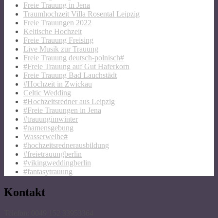
Freie Trauung in Jena
Traumhochzeit Villa Rosental Leipzig
Freie Trauungen 2022
Keltische Hochzeit
Freie Trauung Freising
Live Musik zur Trauung
Freie Trauung deutsch-polnisch#
#Freie Trauung auf Gut Haferkorn
Freie Trauung Bad Lauchstädt
#Hochzeit in Zwickau
Celtic Wedding
#Hochzeitsredner aus Leipzig
#Freie Trauungen in Jena
#trauungimwinter
#namensgebung
Wasserweihe#
#hochzeitsrednerausbildung
#freietrauungberlin
#vikingweddingberlin
#fantasytrauung
Kontakt
Telefon: 0049 152 33953364