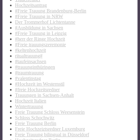
Hochzeitsantrag
#Freie Trauung Brandenburg-Berlin
#Freie Trauung in NRW
Der Trommerhof Lichtentanne
#Ausbildung in Sachsen
#Freie Trauung in Leipzig
#herr der Ringe Hochzeit
#Freie trauungszeremonie
#keltenhochzeit
ritualtrauung#
#taufeinsachsen
#trauunginthüringen
#traumtrauung
#valentinstag
#Hochzeit im Westernstil
#freie Hochzeitsredner
Trauungen in Sachsen-Anhalt
Hochzeit Italien
Wintertrauung
Freie Trauung Schloss Weesenstein
Schloss Schochwitz
Freie Trauung Berlin
Freie Hochzeiztsredner Luxemburg
Freie Trauung bilingual in Düsseldorf