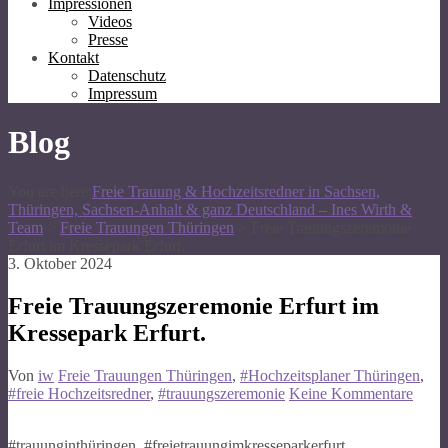
Impressionen
Videos
Presse
Kontakt
Datenschutz
Impressum
Blog
You are here:
Freie Trauung & Hochzeitsredner in Sachsen,
Thüringen, Sachsen-Anhalt & ganz Deutschland – Ines Wirth &
Team
>
Freie Trauungen Thüringen
>
Freie Trauungszeremonie
Erfurt im Kressepark Erfurt.
3. Oktober 2024
Freie Trauungszeremonie Erfurt im
Kressepark Erfurt.
Von
iw
Freie Trauungen Thüringen
,
#Hochzeitsplaner Thüringen
,
#freie Hochzeitsredner
,
#trauungszeremonie
Keine Kommentare
#trauunginthüringen, #freietrauungimkresseparkerfurt