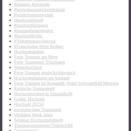
#trauung feengrotte
#herrenhausmöckernleipzig
#wintersonnenwende
ritualweddings#
#traufeinthüringen
#trauungbeigöttingen
#hochzeitkyritz
#Valentinstags-Special
#Franchising freier Redner
Hochzeitsredner
Freie Trauung am Meer
Freie Trauungen Thüringen
Winterhochzeit
Freie Trauung deutsch/chinesisch
Hochzeitsplanung im Ausland
Freie Trauung im Romantik Hotel Schwanefeld Meerane
Keltische Trauungen#
Hochzeitsredner in Düsseldorf#
Gothic Hochzeit
Hochzeit 2021#
zweisprachige Trauungen
Wedding Work Shop
Seminar Hochzeitsredner#
Trauungszeremonie Österreich#
Trauerredner