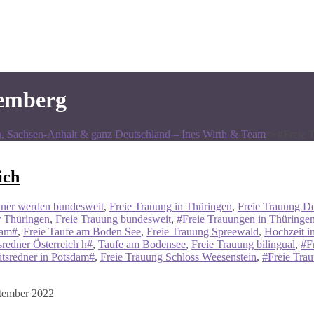
temberg
n, Sachsen-Anhalt & ganz Deutschland – Ines Wirth & Team
>
#Freie 
ich
ner werden bundesweit
,
Freie Trauung in Thüringen
,
Freie Trauung D
r Thüringen
,
Freie Trauung bundesweit
,
#Freie Trauungen in Thüringe
dam#
,
Freie Taufe am Boden See
,
Freie Trauung Spreewald
,
Hochzeit i
redner Österreich h#
,
Taufe am Bodensee
,
Freie Trauung bilingual
,
#F
tsredner in Potsdam#
,
Freie Trauung Schloss Weesenstein
,
#Freie Tra
ptember 2022