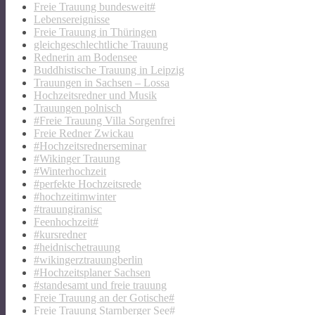
Freie Trauung bundesweit#
Lebensereignisse
Freie Trauung in Thüringen
gleichgeschlechtliche Trauung
Rednerin am Bodensee
Buddhistische Trauung in Leipzig
Trauungen in Sachsen – Lossa
Hochzeitsredner und Musik
Trauungen polnisch
#Freie Trauung Villa Sorgenfrei
Freie Redner Zwickau
#Hochzeitsrednerseminar
#Wikinger Trauung
#Winterhochzeit
#perfekte Hochzeitsrede
#hochzeitimwinter
#trauungiranisc
Feenhochzeit#
#kursredner
#heidnischetrauung
#wikingerztrauungberlin
#Hochzeitsplaner Sachsen
#standesamt und freie trauung
Freie Trauung an der Gotische#
Freie Trauung Starnberger See#