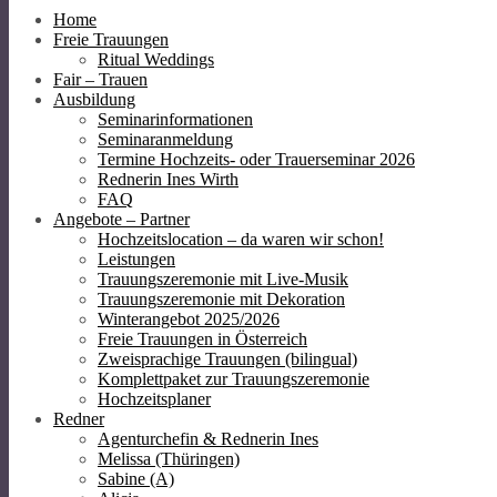
Home
Freie Trauungen
Ritual Weddings
Fair – Trauen
Ausbildung
Seminarinformationen
Seminaranmeldung
Termine Hochzeits- oder Trauerseminar 2026
Rednerin Ines Wirth
FAQ
Angebote – Partner
Hochzeitslocation – da waren wir schon!
Leistungen
Trauungszeremonie mit Live-Musik
Trauungszeremonie mit Dekoration
Winterangebot 2025/2026
Freie Trauungen in Österreich
Zweisprachige Trauungen (bilingual)
Komplettpaket zur Trauungszeremonie
Hochzeitsplaner
Redner
Agenturchefin & Rednerin Ines
Melissa (Thüringen)
Sabine (A)