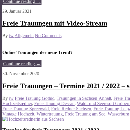
Continue reading
→
29. Januar 2021
Freie Trauungen mit Video-Stream
By
iw
Allgemein
No Comments
Online Trauungen der neue Trend?
Continue reading
→
30. November 2020
Freie Trauungen – Termine 2021 / 2022 – s
By
iw
Freie Trauung Gothic
,
Trauungen in Sachsen-Anhalt
,
Freie Tr
Hochzeitsredner
,
Freie Trauung Dessau
,
Wald- und Seeresort Gröber
Freie Trauung Spreewald
,
Freie Redner Sachsen
,
Freie Trauung Leip
Vintage Hochzeit
,
Wintertrauung
,
Freie Trauung am See
,
Wasserburg