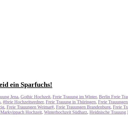
eid ein Sparfuchs!
auung Jena
,
Gothic Hochzeit
,
Freie Trauung im Winter
,
Berlin Freie Tr
n
,
#freie Hochzeitsredner
,
Freie Trauung in Thüringen
,
Freie Trauungen
zig
,
Freie Trauungen Weimar#
,
Freie Trauungen Brandenburg
,
Freie T
 Markvippach Hochzeit
,
Winterhochzeit Südharz
,
Heidnische Trauung