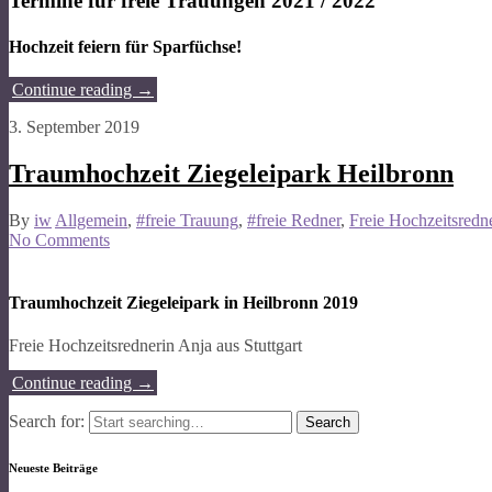
Termine für freie Trauungen 2021 / 2022
Hochzeit feiern für Sparfüchse!
Continue reading
→
3. September 2019
Traumhochzeit Ziegeleipark Heilbronn
By
iw
Allgemein
,
#freie Trauung
,
#freie Redner
,
Freie Hochzeitsred
No Comments
Traumhochzeit Ziegeleipark in Heilbronn 2019
Freie Hochzeitsrednerin Anja aus Stuttgart
Continue reading
→
Search for:
Neueste Beiträge