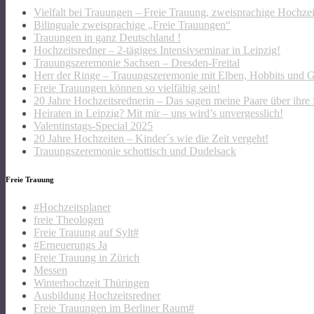
Vielfalt bei Trauungen – Freie Trauung, zweisprachige Hochze
Bilinguale zweisprachige „Freie Trauungen“
Trauungen in ganz Deutschland !
Hochzeitsredner – 2-tägiges Intensivseminar in Leipzig!
Trauungszeremonie Sachsen – Dresden-Freital
Herr der Ringe – Trauungszeremonie mit Elben, Hobbits und 
Freie Trauungen können so vielfältig sein!
20 Jahre Hochzeitsrednerin – Das sagen meine Paare über ihre 
Heiraten in Leipzig? Mit mir – uns wird’s unvergesslich!
Valentinstags-Special 2025
20 Jahre Hochzeiten – Kinder´s wie die Zeit vergeht!
Trauungszeremonie schottisch und Dudelsack
Freie Trauung
#Hochzeitsplaner
freie Theologen
Freie Trauung auf Sylt#
#Erneuerungs Ja
Freie Trauung in Zürich
Messen
Winterhochzeit Thüringen
Ausbildung Hochzeitsredner
Freie Trauungen im Berliner Raum#