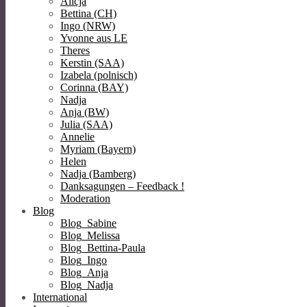
Alicja
Bettina (CH)
Ingo (NRW)
Yvonne aus LE
Theres
Kerstin (SAA)
Izabela (polnisch)
Corinna (BAY)
Nadja
Anja (BW)
Julia (SAA)
Annelie
Myriam (Bayern)
Helen
Nadja (Bamberg)
Danksagungen – Feedback !
Moderation
Blog
Blog_Sabine
Blog_Melissa
Blog_Bettina-Paula
Blog_Ingo
Blog_Anja
Blog_Nadja
International