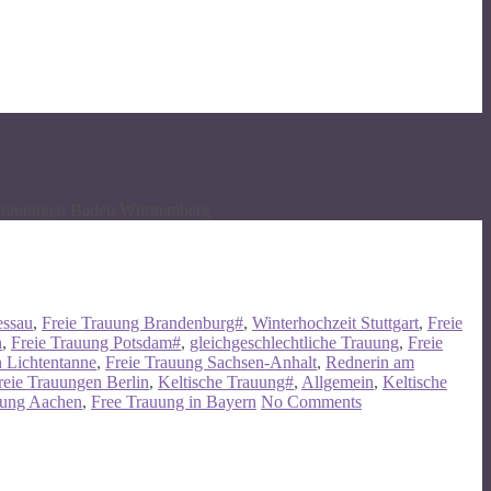
Trauungen Baden Württemberg
essau
,
Freie Trauung Brandenburg#
,
Winterhochzeit Stuttgart
,
Freie
n
,
Freie Trauung Potsdam#
,
gleichgeschlechtliche Trauung
,
Freie
n Lichtentanne
,
Freie Trauung Sachsen-Anhalt
,
Rednerin am
reie Trauungen Berlin
,
Keltische Trauung#
,
Allgemein
,
Keltische
uung Aachen
,
Free Trauung in Bayern
No Comments