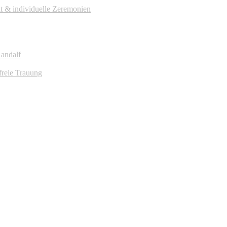
it & individuelle Zeremonien
Gandalf
freie Trauung