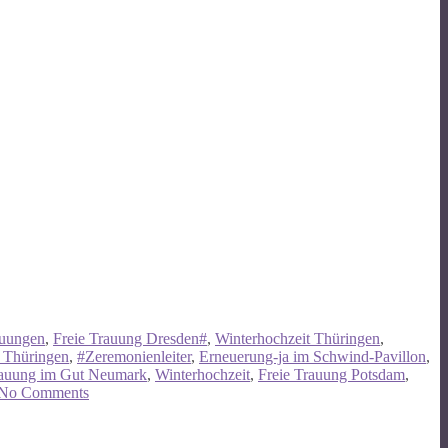
auungen
,
Freie Trauung Dresden#
,
Winterhochzeit Thüringen
,
 Thüringen
,
#Zeremonienleiter
,
Erneuerung-ja im Schwind-Pavillon
,
rauung im Gut Neumark
,
Winterhochzeit
,
Freie Trauung Potsdam
,
No Comments