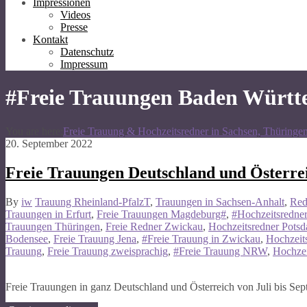
Impressionen
Videos
Presse
Kontakt
Datenschutz
Impressum
#Freie Trauungen Baden Würt
You are here:
Freie Trauung & Hochzeitsredner in Sachsen, Thüringe
20. September 2022
Freie Trauungen Deutschland und Österre
By
iw
Trauung Rheinland-PfalzT
,
Trauungen in Sachsen-Anhalt
,
Red
Trauungen in Erfurt
,
Freie Trauungen Magdeburg#
,
#Hochzeitsredne
Trauungen Thüringen
,
Freie Redner Zwickau
,
Hochzeitsredner Pots
Bodensee
,
Freie Trauung Jena
,
#Freie Trauung in Zwickau
,
Hochzeits
Trauung
,
Freie Trauung zweisprachig
,
#Freie Trauung NRW
,
Hochzei
Freie Trauungen in ganz Deutschland und Österreich von Juli bis Se