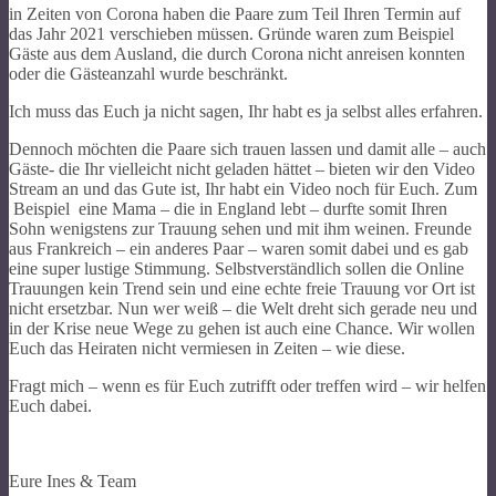
in Zeiten von Corona haben die Paare zum Teil Ihren Termin auf
das Jahr 2021 verschieben müssen. Gründe waren zum Beispiel
Gäste aus dem Ausland, die durch Corona nicht anreisen konnten
oder die Gästeanzahl wurde beschränkt.
Ich muss das Euch ja nicht sagen, Ihr habt es ja selbst alles erfahren.
Dennoch möchten die Paare sich trauen lassen und damit alle – auch
Gäste- die Ihr vielleicht nicht geladen hättet – bieten wir den Video
Stream an und das Gute ist, Ihr habt ein Video noch für Euch. Zum
Beispiel eine Mama – die in England lebt – durfte somit Ihren
Sohn wenigstens zur Trauung sehen und mit ihm weinen. Freunde
aus Frankreich – ein anderes Paar – waren somit dabei und es gab
eine super lustige Stimmung. Selbstverständlich sollen die Online
Trauungen kein Trend sein und eine echte freie Trauung vor Ort ist
nicht ersetzbar. Nun wer weiß – die Welt dreht sich gerade neu und
in der Krise neue Wege zu gehen ist auch eine Chance. Wir wollen
Euch das Heiraten nicht vermiesen in Zeiten – wie diese.
Fragt mich – wenn es für Euch zutrifft oder treffen wird – wir helfen
Euch dabei.
Eure Ines & Team