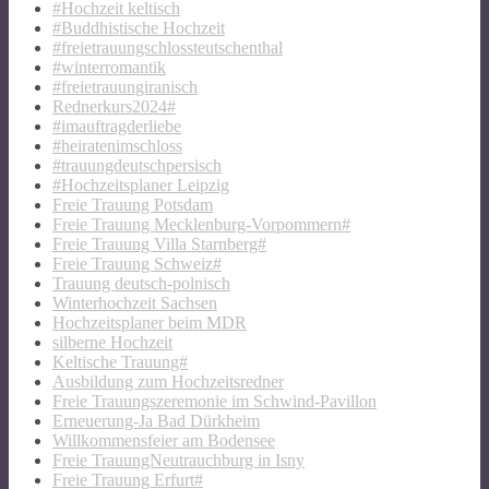
#Hochzeit keltisch
#Buddhistische Hochzeit
#freietrauungschlossteutschenthal
#winterromantik
#freietrauungiranisch
Rednerkurs2024#
#imauftragderliebe
#heiratenimschloss
#trauungdeutschpersisch
#Hochzeitsplaner Leipzig
Freie Trauung Potsdam
Freie Trauung Mecklenburg-Vorpommern#
Freie Trauung Villa Starnberg#
Freie Trauung Schweiz#
Trauung deutsch-polnisch
Winterhochzeit Sachsen
Hochzeitsplaner beim MDR
silberne Hochzeit
Keltische Trauung#
Ausbildung zum Hochzeitsredner
Freie Trauungszeremonie im Schwind-Pavillon
Erneuerung-Ja Bad Dürkheim
Willkommensfeier am Bodensee
Freie TrauungNeutrauchburg in Isny
Freie Trauung Erfurt#