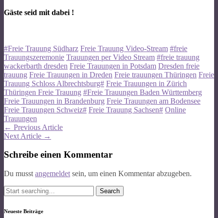
Gäste seid mit dabei !
#Freie Trauung Südharz
Freie Trauung Video-Stream
#freie
Trauungszeremonie
Trauungen per Video Stream
#freie trauung
wackerbarth dresden
Freie Trauungen in Potsdam
Dresden freie
trauung
Freie Trauungen in Dreden
Freie trauungen Thüringen
Freie
Trauung Schloss Albrechtsburg#
Freie Trauungen in Zürich
Thüringen Freie Trauung
#Freie Trauungen Baden Württemberg
Freie Trauungen in Brandenburg
Freie Trauungen am Bodensee
Freie Trauungen Schweiz#
Freie Trauung Sachsen#
Online
Trauungen
Post
←
Previous Article
Next Article
→
navigation
Schreibe einen Kommentar
Du musst
angemeldet
sein, um einen Kommentar abzugeben.
Search
for:
Neueste Beiträge