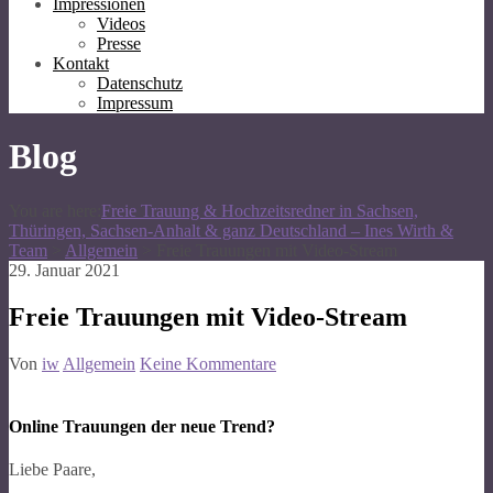
Impressionen
Videos
Presse
Kontakt
Datenschutz
Impressum
Blog
You are here:
Freie Trauung & Hochzeitsredner in Sachsen,
Thüringen, Sachsen-Anhalt & ganz Deutschland – Ines Wirth &
Team
>
Allgemein
>
Freie Trauungen mit Video-Stream
29. Januar 2021
Freie Trauungen mit Video-Stream
Von
iw
Allgemein
Keine Kommentare
Online Trauungen der neue Trend?
Liebe Paare,