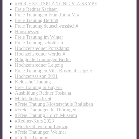
#HOCHZEITSPLANUNG VIA SKYPE
Freie Redner Sachsen
Freie Trauungen Frankfurt a.M.#
Freie Trauung Berlin#
Freie Trauung deutsch-russisch#
Hausmessen
Freie Trauung im Winter
Freie Trauung schottisch
Hochzeitsredner Potzsdam#
Hochzeitsredner werden#
Bilinguale Trauungen Berlin
Hochzeitsredner Leipzig
Freie Trauungen Villa Rosental Leipzig
Hochzeitssaison 2021
Keltische Trauung
Free Trauung in Bayern
Ausbildung Redner Toskana
Mittelalterhochzeit
#Freie Trauung Klosterschule Roßleben
#Freie Trauungen in Thüringen
#Freie Trauung Horch Museum
#Redner-Kurs 2023
#Hochzeit feiern in Leipzig
#Freie Trauungen Weimar
#Gothic Trauung