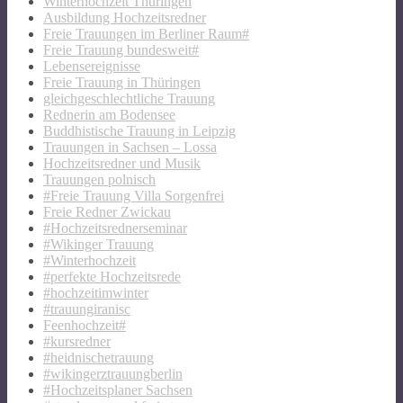
Winterhochzeit Thüringen
Ausbildung Hochzeitsredner
Freie Trauungen im Berliner Raum#
Freie Trauung bundesweit#
Lebensereignisse
Freie Trauung in Thüringen
gleichgeschlechtliche Trauung
Rednerin am Bodensee
Buddhistische Trauung in Leipzig
Trauungen in Sachsen – Lossa
Hochzeitsredner und Musik
Trauungen polnisch
#Freie Trauung Villa Sorgenfrei
Freie Redner Zwickau
#Hochzeitsrednerseminar
#Wikinger Trauung
#Winterhochzeit
#perfekte Hochzeitsrede
#hochzeitimwinter
#trauungiranisc
Feenhochzeit#
#kursredner
#heidnischetrauung
#wikingerztrauungberlin
#Hochzeitsplaner Sachsen