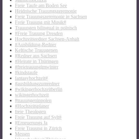
Freie Taufe am Boden See
Heidnische Trauungszeremonie
Freie Trauungszeremonie in Sachsen
Freie Trauung mit Musik#
Trauungen bilingual in polnisch
#Freie Trauung Dresden
Hochzeitsredner Sachsen-Anhalt
#Ausbildung-Redner
Keltische Trauugenen
#Redner aus Sachsen
#Heirate in Thüringen
#freietrauungimwinter
#kindstaufe
fantasyhochzeit#
#ausbildungzumredner
#wikingerhochzeitberlin
wikingerhochzeit
#trauungeninpolen
#Hochzeitsplaner
freie Theologen
Freie Trauung auf Sylt#
#Erneuerungs Ja
Freie Trauung in Zürich
Messen