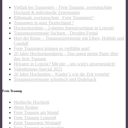
Vielfalt bei Trauungen – Freie Trauung, zweisprachige
Hochzeit & individuelle Zeremonien
Bilinguale zweisprachige „Freie Trauungen“
Trauungen in ganz Deutschland !
Hochzeitsredner – 2-tägiges Intensivseminar in Leipzig!
Trauungszeremonie Sachsen – Dresden-Freital
Herr der Ringe – Trauungszeremonie mit Elben, Hobbits und
Gandalf
Freie Trauungen können so vielfältig sein!
20 Jahre Hochzeitsrednerin – Das sagen meine Paare über
ihre freie Trauung
Heiraten in Leipzig? Mit mir – uns wird’s unvergesslich!
Valentinstags-Special 2025
20 Jahre Hochzeiten – Kinder´s wie die Zeit vergeht!
Trauungszeremonie schottisch und Dudelsack
Freie Trauung
#keltische Hochzeit
#freie Redner
Freie Trauung am Strand
Freie Trauung Leipzig#
Freie Trauungen Weimar#
Freie Trauung zweisprachig