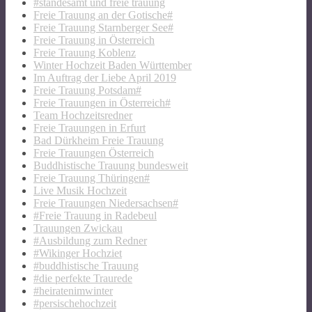
#standesamt und freie trauung
Freie Trauung an der Gotische#
Freie Trauung Starnberger See#
Freie Trauung in Österreich
Freie Trauung Koblenz
Winter Hochzeit Baden Württember
Im Auftrag der Liebe April 2019
Freie Trauung Potsdam#
Freie Trauungen in Österreich#
Team Hochzeitsredner
Freie Trauungen in Erfurt
Bad Dürkheim Freie Trauung
Freie Trauungen Österreich
Buddhistische Trauung bundesweit
Freie Trauung Thüringen#
Live Musik Hochzeit
Freie Trauungen Niedersachsen#
#Freie Trauung in Radebeul
Trauungen Zwickau
#Ausbildung zum Redner
#Wikinger Hochziet
#buddhistische Trauung
#die perfekte Traurede
#heiratenimwinter
#persischehochzeit