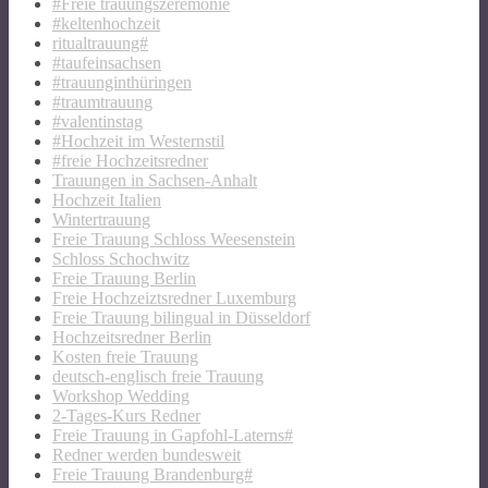
#Freie trauungszeremonie
#keltenhochzeit
ritualtrauung#
#taufeinsachsen
#trauunginthüringen
#traumtrauung
#valentinstag
#Hochzeit im Westernstil
#freie Hochzeitsredner
Trauungen in Sachsen-Anhalt
Hochzeit Italien
Wintertrauung
Freie Trauung Schloss Weesenstein
Schloss Schochwitz
Freie Trauung Berlin
Freie Hochzeiztsredner Luxemburg
Freie Trauung bilingual in Düsseldorf
Hochzeitsredner Berlin
Kosten freie Trauung
deutsch-englisch freie Trauung
Workshop Wedding
2-Tages-Kurs Redner
Freie Trauung in Gapfohl-Laterns#
Redner werden bundesweit
Freie Trauung Brandenburg#