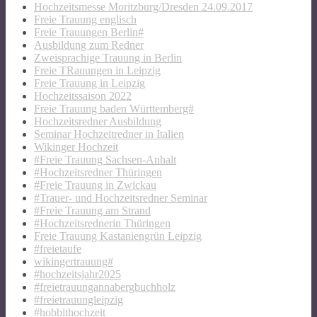
Hochzeitsmesse Moritzburg/Dresden 24.09.2017
Freie Trauung englisch
Freie Trauungen Berlin#
Ausbildung zum Redner
Zweisprachige Trauung in Berlin
Freie TRauungen in Leipzig
Freie Trauung in Leipzig
Hochzeitssaison 2022
Freie Trauung baden Württemberg#
Hochzeitsredner Ausbildung
Seminar Hochzeitredner in Italien
Wikinger Hochzeit
#Freie Trauung Sachsen-Anhalt
#Hochzeitsredner Thüringen
#Freie Trauung in Zwickau
#Trauer- und Hochzeitsredner Seminar
#Freie Trauung am Strand
#Hochzeitsrednerin Thüringen
Freie Trauung Kastaniengrün Leipzig
#freietaufe
wikingertrauung#
#hochzeitsjahr2025
#freietrauungannabergbuchholz
#freietrauungleipzig
#hobbithochzeit