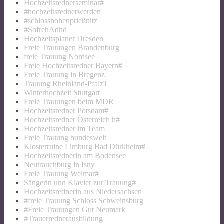
Hochzeitsrednerseminar#
#hochzeitsrednerwerden
#schlosshohenprießnitz
#SofrehAdhd
Hochzeitsplaner Dresden
Freie Trauungen Brandenburg
freie Trauung Nordsee
Freie Hochzeitsredner Bayern#
Freie Trauung in Bregenz
Trauung Rheinland-PfalzT
Winterhochzeit Stuttgart
Freie Trauungen beim MDR
Hochzeitsredner Potsdam#
Hochzeitsredner Österreich h#
Hochzeitsredner im Team
Freie Trauung bundesweit
Klosterruine Limburg Bad Dürkheim#
Hochzeitsrednerin am Bodensee
Neutrauchburg in Isny
Freie Trauung Weimar#
Sängerin und Klavier zur Trauung#
Hochzeitsrednerin aus Niedersachsen
#freie Trauung Schloss Schweinsburg
#Freie Trauungen Gut Neumark
#Trauerrednerausbildung