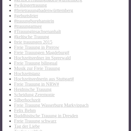
#wikingertrauung
#freietrauungbadenwürttemberg
#geburtsfeier
#trauungburghanstein
#trauungamsee
#Trauunginsachsenanhalt
#keltische Trauung
freie trauungen 2015
Freie Trauung in Prerow
Freie Trauungen Magdeburg#
Hochzeitsredner im Spreewald
Freie Trauung bilingual
Musik zur Freie Trauung
Hochzeitstanz
Hochzeitsrednerin aus Stuttgart#
Freie Trauung in NRW#
Heidnische Trauung
Scheidung Zeremonie
Silberhochzeit
Freie Trauung Wasserburg Markvippach
Felix Behm
Buddhistische Trauung in Dresden
Freie Trauung schwarz
Tag der Liebe