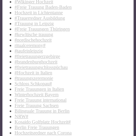
#Wikinger Hochzeit
#Freie Trauung Baden-Baden
Hochzeit in Lichtentanne
#Trauerredner Ausbildung
#Trauung in Leipzig
#Freie Trauungen Thüringen
#kewltische trauung
#nordischehochzeit
ritualceremony#
#taufeinleipzig
#freietrauungerzgebirge
#brandenburghochzeit
#freietrauungschlosspüchau
#Hochzeit in Italien
#trauungszeremonie
Schloss Schkopau#
Freie Trauungen in Italien
Winterhochzeit Bayern
Freie Trauung international
Freie Trauung Sachsen
Bilinguale Trauung in Berlin
NRW#
Kosaido Golfplatz Hochzeit#
Berlin Freie Trauungen
Hochzeitsredner nach Corona