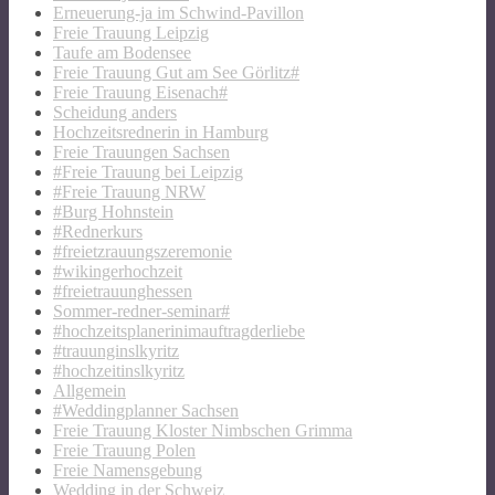
Erneuerung-ja im Schwind-Pavillon
Freie Trauung Leipzig
Taufe am Bodensee
Freie Trauung Gut am See Görlitz#
Freie Trauung Eisenach#
Scheidung anders
Hochzeitsrednerin in Hamburg
Freie Trauungen Sachsen
#Freie Trauung bei Leipzig
#Freie Trauung NRW
#Burg Hohnstein
#Rednerkurs
#freietzrauungszeremonie
#wikingerhochzeit
#freietrauunghessen
Sommer-redner-seminar#
#hochzeitsplanerinimauftragderliebe
#trauunginslkyritz
#hochzeitinslkyritz
Allgemein
#Weddingplanner Sachsen
Freie Trauung Kloster Nimbschen Grimma
Freie Trauung Polen
Freie Namensgebung
Wedding in der Schweiz