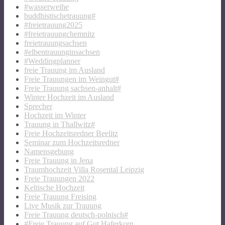
#wasserweihe
buddhistischetrauung#
#freietrauung2025
#freietrauungchemnitz
freietrauungsachsen
#elbentrauunginsachsen
#Weddingplanner
freie Trauung im Ausland
Freie Trauungen im Weingut#
Freie Trauung sachsen-anhalt#
Winter Hochzeit im Ausland
Sprecher
Hochzeit im Winter
Trauung in Thallwitz#
Freie Hochzeitsredner Beelitz
Seminar zum Hochzeitsredner
Namensgebung
Freie Trauung in Jena
Traumhochzeit Villa Rosental Leipzig
Freie Trauungen 2022
Keltische Hochzeit
Freie Trauung Freising
Live Musik zur Trauung
Freie Trauung deutsch-polnisch#
#Freie Trauung auf Gut Haferkorn