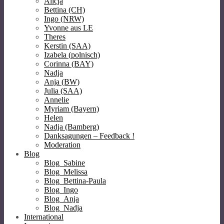
Alicja
Bettina (CH)
Ingo (NRW)
Yvonne aus LE
Theres
Kerstin (SAA)
Izabela (polnisch)
Corinna (BAY)
Nadja
Anja (BW)
Julia (SAA)
Annelie
Myriam (Bayern)
Helen
Nadja (Bamberg)
Danksagungen – Feedback !
Moderation
Blog
Blog_Sabine
Blog_Melissa
Blog_Bettina-Paula
Blog_Ingo
Blog_Anja
Blog_Nadja
International