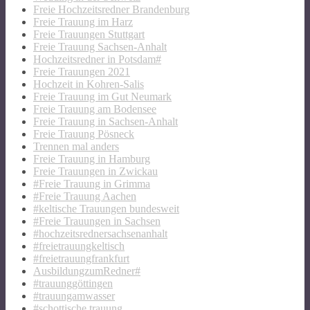
Freie Hochzeitsredner Brandenburg
Freie Trauung im Harz
Freie Trauungen Stuttgart
Freie Trauung Sachsen-Anhalt
Hochzeitsredner in Potsdam#
Freie Trauungen 2021
Hochzeit in Kohren-Salis
Freie Trauung im Gut Neumark
Freie Trauung am Bodensee
Freie Trauung in Sachsen-Anhalt
Freie Trauung Pösneck
Trennen mal anders
Freie Trauung in Hamburg
Freie Trauungen in Zwickau
#Freie Trauung in Grimma
#Freie Trauung Aachen
#keltische Trauungen bundesweit
#Freie Trauungen in Sachsen
#hochzeitsrednersachsenanhalt
#freietrauungkeltisch
#freietrauungfrankfurt
AusbildungzumRedner#
#trauunggöttingen
#trauungamwasser
#schottische trauung