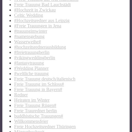
Freie Trauung Bad Lauchstädt
#Hochzeit in Zwickau
Celtic Wedding
#Hochzeitsredner aus Leipzig
#Freie Trauungen in Jena
#trauungimwinter
#namensgebung
Wasserweihe#
#hochzeitsrednerausbildung
#freietrauungberlin
#vikingweddingberlin
#fantasytrauung
#Wedding Planner
#weltliche trauung
Freie Trauung deutsch/italienisch
Freie Trauung im Schloss#
Freie Trauung in Bayern#
Redner
Heiraten im Winter
Freie Trauung Rügen#
Freie Trauredner berlin
buddhistische Trauungen#
Willkommensfeier
Freie Hochzeitsredner Thüringen
Männerhochzeit