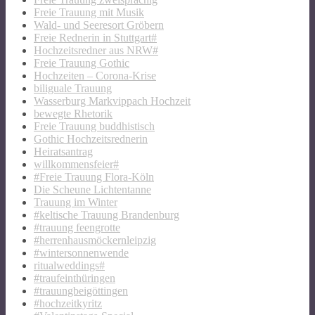
Freie Trauung mit Musik
Wald- und Seeresort Gröbern
Freie Rednerin in Stuttgart#
Hochzeitsredner aus NRW#
Freie Trauung Gothic
Hochzeiten – Corona-Krise
biliguale Trauung
Wasserburg Markvippach Hochzeit
bewegte Rhetorik
Freie Trauung buddhistisch
Gothic Hochzeitsrednerin
Heiratsantrag
willkommensfeier#
#Freie Trauung Flora-Köln
Die Scheune Lichtentanne
Trauung im Winter
#keltische Trauung Brandenburg
#trauung feengrotte
#herrenhausmöckernleipzig
#wintersonnenwende
ritualweddings#
#traufeinthüringen
#trauungbeigöttingen
#hochzeitkyritz