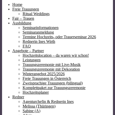
Home
Freie Trauungen
Ritual Weddings
Fair – Trauen
Ausbildung
Seminarinformationen
Seminaranmeldung
Termine Hochzeits- oder Trauerseminar 2026
Rednerin Ines Wirth
FAQ
Angebote – Partner
Hochzeitslocation – da waren wir schon!
Leistungen
Trauungszeremonie mit Live-Musik
Trauungszeremonie mit Dekoration
Winterangebot 2025/2026
Freie Trauungen in Österreich
Zweisprachige Trauungen (bilingual)
Komplettpaket zur Trauungszeremonie
Hochzeitsplaner
Redner
Agenturchefin & Rednerin Ines
Melissa (Thüringen)
Sabine (A)