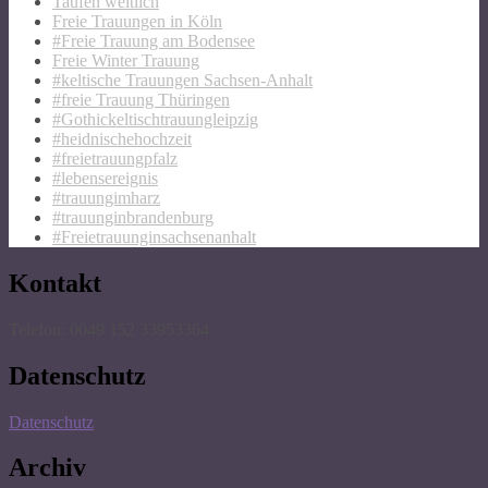
Taufen weltlich
Freie Trauungen in Köln
#Freie Trauung am Bodensee
Freie Winter Trauung
#keltische Trauungen Sachsen-Anhalt
#freie Trauung Thüringen
#Gothickeltischtrauungleipzig
#heidnischehochzeit
#freietrauungpfalz
#lebensereignis
#trauungimharz
#trauunginbrandenburg
#Freietrauunginsachsenanhalt
Kontakt
Telefon: 0049 152 33953364
Datenschutz
Datenschutz
Archiv