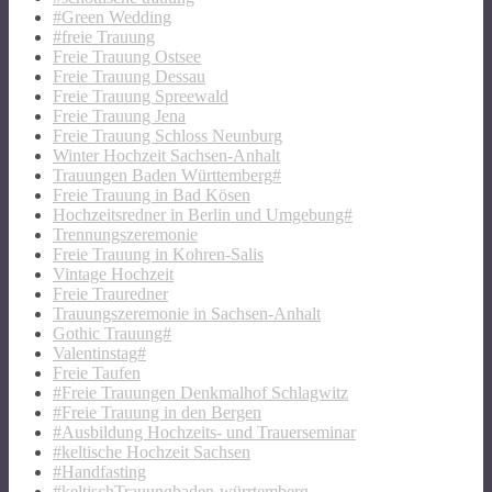
#Green Wedding
#freie Trauung
Freie Trauung Ostsee
Freie Trauung Dessau
Freie Trauung Spreewald
Freie Trauung Jena
Freie Trauung Schloss Neunburg
Winter Hochzeit Sachsen-Anhalt
Trauungen Baden Württemberg#
Freie Trauung in Bad Kösen
Hochzeitsredner in Berlin und Umgebung#
Trennungszeremonie
Freie Trauung in Kohren-Salis
Vintage Hochzeit
Freie Trauredner
Trauungszeremonie in Sachsen-Anhalt
Gothic Trauung#
Valentinstag#
Freie Taufen
#Freie Trauungen Denkmalhof Schlagwitz
#Freie Trauung in den Bergen
#Ausbildung Hochzeits- und Trauerseminar
#keltische Hochzeit Sachsen
#Handfasting
#keltischTrauungbaden-würrtemberg