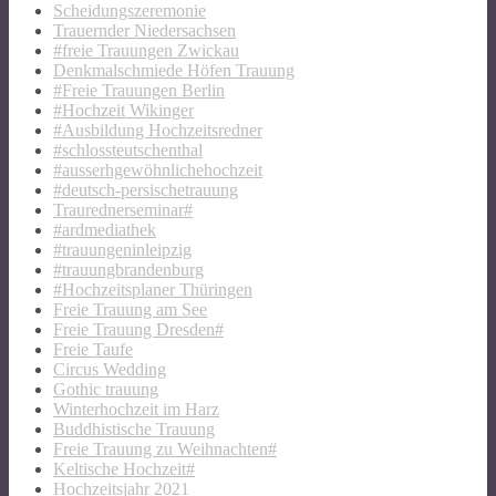
Scheidungszeremonie
Trauernder Niedersachsen
#freie Trauungen Zwickau
Denkmalschmiede Höfen Trauung
#Freie Trauungen Berlin
#Hochzeit Wikinger
#Ausbildung Hochzeitsredner
#schlossteutschenthal
#ausserhgewöhnlichehochzeit
#deutsch-persischetrauung
Traurednerseminar#
#ardmediathek
#trauungeninleipzig
#trauungbrandenburg
#Hochzeitsplaner Thüringen
Freie Trauung am See
Freie Trauung Dresden#
Freie Taufe
Circus Wedding
Gothic trauung
Winterhochzeit im Harz
Buddhistische Trauung
Freie Trauung zu Weihnachten#
Keltische Hochzeit#
Hochzeitsjahr 2021