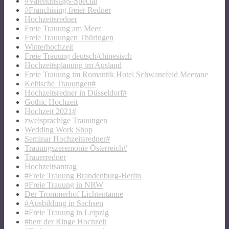
#Valentinstags-Special
#Franchising freier Redner
Hochzeitsredner
Freie Trauung am Meer
Freie Trauungen Thüringen
Winterhochzeit
Freie Trauung deutsch/chinesisch
Hochzeitsplanung im Ausland
Freie Trauung im Romantik Hotel Schwanefeld Meerane
Keltische Trauungen#
Hochzeitsredner in Düsseldorf#
Gothic Hochzeit
Hochzeit 2021#
zweisprachige Trauungen
Wedding Work Shop
Seminar Hochzeitsredner#
Trauungszeremonie Österreich#
Trauerredner
Hochzeitsantrag
#Freie Trauung Brandenburg-Berlin
#Freie Trauung in NRW
Der Trommerhof Lichtentanne
#Ausbildung in Sachsen
#Freie Trauung in Leipzig
#herr der Ringe Hochzeit