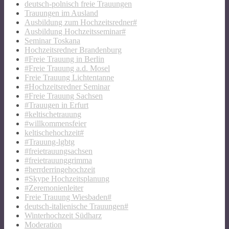
deutsch-polnisch freie Trauungen
Trauungen im Ausland
Ausbildung zum Hochzeitsredner#
Ausbildung Hochzeitsseminar#
Seminar Toskana
Hochzeitsredner Brandenburg
#Freie Trauung in Berlin
#Freie Trauung a.d. Mosel
Freie Trauung Lichtentanne
#Hochzeitsredner Seminar
#Freie Trauung Sachsen
#Trauugen in Erfurt
#keltischetrauung
#willkommensfeier
keltischehochzeit#
#Trauung-lgbtg
#freietrauungsachsen
#freietrauunggrimma
#herrderringehochzeit
#Skype Hochzeitsplanung
#Zeremonienleiter
Freie Trauung Wiesbaden#
deutsch-italienische Trauungen#
Winterhochzeit Südharz
Moderation