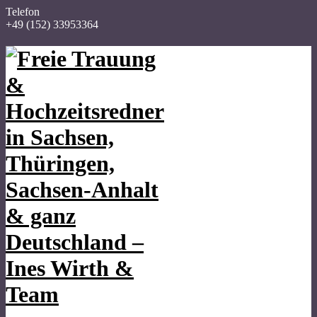
Telefon
+49 (152) 33953364