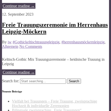
Continue reading
→
12. September 2023
Freie Trauungszeremonie im Herrenhaus
Leipzig-Möckern
By
iw
#Gothickeltischtrauungleipzig
,
#herrenhausmöckernleipzig
,
Allgemein
No Comments
Keltisch-Gothic Mix Trauungszeremonie – heidnische Trauung in
Leipzig
Continue reading
→
Search for:
Neueste Beiträge
Vielfalt bei Trauungen – Freie Trauung, zweisprachige
Hochzeit & individuelle Zeremonien
Bilinguale zweisprachige „Freie Trauungen“