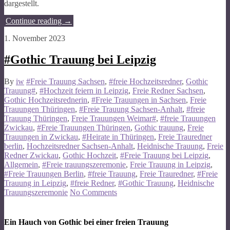
dargestellt.
Continue reading
→
1. November 2023
#Gothic Trauung bei Leipzig
By
iw
#Freie Trauung Sachsen
,
#freie Hochzeitsredner
,
Gothic
Trauung#
,
#Hochzeit feiern in Leipzig
,
Freie Redner Sachsen
,
Gothic Hochzeitsrednerin
,
#Freie Trauungen in Sachsen
,
Freie
Trauungen Thüringen
,
#Freie Trauung Sachsen-Anhalt
,
#freie
Trauung Thüringen
,
Freie Trauungen Weimar#
,
#freie Trauungen
Zwickau
,
#Freie Trauungen Thüringen
,
Gothic trauung
,
Freie
Trauungen in Zwickau
,
#Heirate in Thüringen
,
Freie Trauredner
berlin
,
Hochzeitsredner Sachsen-Anhalt
,
Heidnische Trauung
,
Freie
Redner Zwickau
,
Gothic Hochzeit
,
#Freie Trauung bei Leipzig
,
Allgemein
,
#Freie trauungszeremonie
,
Freie Trauung in Leipzig
,
#Freie Trauungen Berlin
,
#freie Trauung
,
Freie Trauredner
,
#Freie
Trauung in Leipzig
,
#freie Redner
,
#Gothic Trauung
,
Heidnische
Trauungszeremonie
No Comments
Ein Hauch von Gothic bei einer freien Trauung