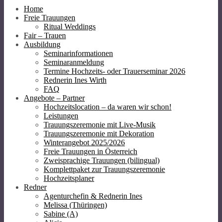
Home
Freie Trauungen
Ritual Weddings
Fair – Trauen
Ausbildung
Seminarinformationen
Seminaranmeldung
Termine Hochzeits- oder Trauerseminar 2026
Rednerin Ines Wirth
FAQ
Angebote – Partner
Hochzeitslocation – da waren wir schon!
Leistungen
Trauungszeremonie mit Live-Musik
Trauungszeremonie mit Dekoration
Winterangebot 2025/2026
Freie Trauungen in Österreich
Zweisprachige Trauungen (bilingual)
Komplettpaket zur Trauungszeremonie
Hochzeitsplaner
Redner
Agenturchefin & Rednerin Ines
Melissa (Thüringen)
Sabine (A)