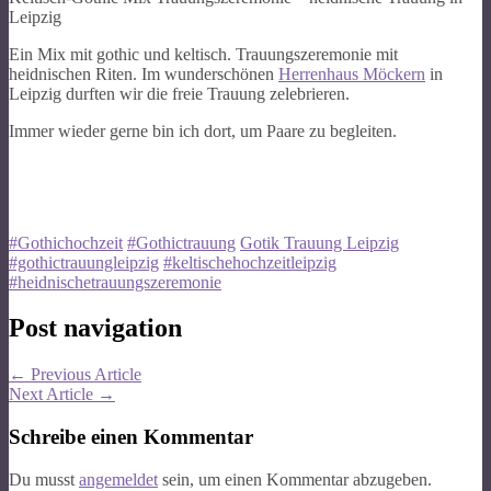
Leipzig
Ein Mix mit gothic und keltisch. Trauungszeremonie mit
heidnischen Riten. Im wunderschönen
Herrenhaus Möckern
in
Leipzig durften wir die freie Trauung zelebrieren.
Immer wieder gerne bin ich dort, um Paare zu begleiten.
#Gothichochzeit
#Gothictrauung
Gotik Trauung Leipzig
#gothictrauungleipzig
#keltischehochzeitleipzig
#heidnischetrauungszeremonie
Post navigation
←
Previous Article
Next Article
→
Schreibe einen Kommentar
Du musst
angemeldet
sein, um einen Kommentar abzugeben.