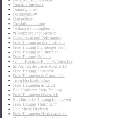
#hochzeitimwinter
#trauungiranisc
Feenhochzeit#
#kursredner
#heidnischetrauung
#wikingerztrauungberlin
#Hochzeitsplaner Sachsen
#standesamt und freie trauung
Freie Trauung an der Gotische#
Freie Trauung Starnberger See#
Freie Trauung in Österreich
Freie Trauung Koblenz
Winter Hochzeit Baden Württember
Im Auftrag der Liebe April 2019
Freie Trauung Potsdam#
Freie Trauungen in Österreich#
Team Hochzeitsredner
Freie Trauungen in Erfurt
Bad Dürkheim Freie Trauung
Freie Trauungen Österreich
Buddhistische Trauung bundesweit
Freie Trauung Thüringen#
Live Musik Hochzeit
Freie Trauungen Niedersachsen#