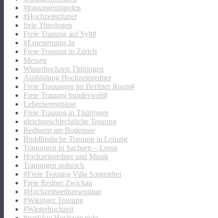
#trauungeninpolen
#Hochzeitsplaner
freie Theologen
Freie Trauung auf Sylt#
#Erneuerungs Ja
Freie Trauung in Zürich
Messen
Winterhochzeit Thüringen
Ausbildung Hochzeitsredner
Freie Trauungen im Berliner Raum#
Freie Trauung bundesweit#
Lebensereignisse
Freie Trauung in Thüringen
gleichgeschlechtliche Trauung
Rednerin am Bodensee
Buddhistische Trauung in Leipzig
Trauungen in Sachsen – Lossa
Hochzeitsredner und Musik
Trauungen polnisch
#Freie Trauung Villa Sorgenfrei
Freie Redner Zwickau
#Hochzeitsrednerseminar
#Wikinger Trauung
#Winterhochzeit
#perfekte Hochzeitsrede