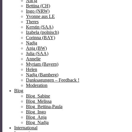
Alicja
Bettina (CH)
Ingo (NRW)
Yvonne aus LE
Theres
Kerstin (SAA)
Izabela (polnisch)
Corinna (BAY)
Nadja
Anja (BW)
Julia (SAA)
Annelie
Myriam (Bayern)
Helen
Nadja (Bamberg)
Danksagungen – Feedback !
Moderation
Blog
Blog_Sabine
Blog_Melissa
Blog_Bettina-Paula
Blog_Ingo
Blog_Anja
Blog_Nadja
International