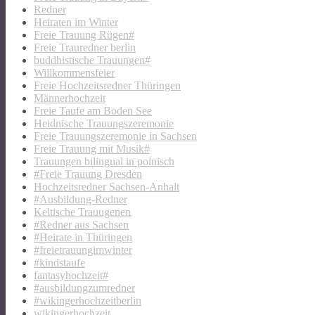
Redner
Heiraten im Winter
Freie Trauung Rügen#
Freie Trauredner berlin
buddhistische Trauungen#
Willkommensfeier
Freie Hochzeitsredner Thüringen
Männerhochzeit
Freie Taufe am Boden See
Heidnische Trauungszeremonie
Freie Trauungszeremonie in Sachsen
Freie Trauung mit Musik#
Trauungen bilingual in polnisch
#Freie Trauung Dresden
Hochzeitsredner Sachsen-Anhalt
#Ausbildung-Redner
Keltische Trauugenen
#Redner aus Sachsen
#Heirate in Thüringen
#freietrauungimwinter
#kindstaufe
fantasyhochzeit#
#ausbildungzumredner
#wikingerhochzeitberlin
wikingerhochzeit