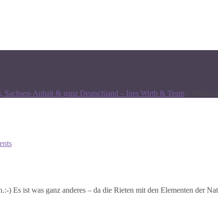
n, Sachsen-Anhalt & ganz Deutschland – Ines Wirth & Team
>
#Riten k
nts
ch.:-) Es ist was ganz anderes – da die Rieten mit den Elementen der Na