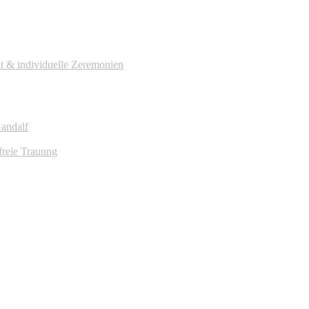
it & individuelle Zeremonien
Gandalf
freie Trauung