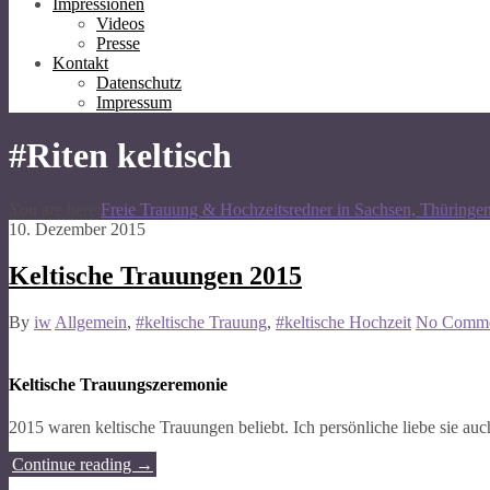
Impressionen
Videos
Presse
Kontakt
Datenschutz
Impressum
#Riten keltisch
You are here:
Freie Trauung & Hochzeitsredner in Sachsen, Thüringe
10. Dezember 2015
Keltische Trauungen 2015
By
iw
Allgemein
,
#keltische Trauung
,
#keltische Hochzeit
No Comme
Keltische Trauungszeremonie
2015 waren keltische Trauungen beliebt. Ich persönliche liebe sie au
Continue reading
→