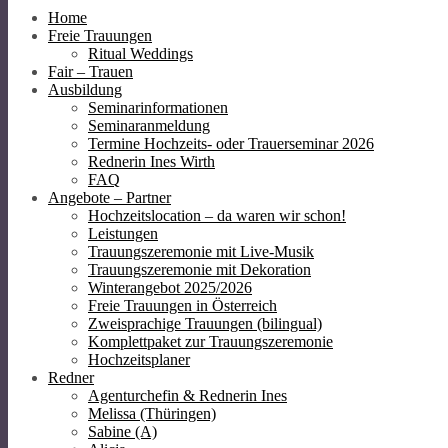
Home
Freie Trauungen
Ritual Weddings
Fair – Trauen
Ausbildung
Seminarinformationen
Seminaranmeldung
Termine Hochzeits- oder Trauerseminar 2026
Rednerin Ines Wirth
FAQ
Angebote – Partner
Hochzeitslocation – da waren wir schon!
Leistungen
Trauungszeremonie mit Live-Musik
Trauungszeremonie mit Dekoration
Winterangebot 2025/2026
Freie Trauungen in Österreich
Zweisprachige Trauungen (bilingual)
Komplettpaket zur Trauungszeremonie
Hochzeitsplaner
Redner
Agenturchefin & Rednerin Ines
Melissa (Thüringen)
Sabine (A)