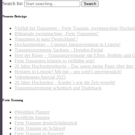
Search for:
Neueste Beiträge
Vielfalt bei Trauungen – Freie Trauung, zweisprachige Hochze
Bilinguale zweisprachige „Freie Trauungen“
Trauungen in ganz Deutschland !
Hochzeitsredner – 2-tägiges Intensivseminar in Leipzig!
Trauungszeremonie Sachsen – Dresden-Freital
Herr der Ringe – Trauungszeremonie mit Elben, Hobbits und 
Freie Trauungen können so vielfältig sein!
20 Jahre Hochzeitsrednerin – Das sagen meine Paare über ihre 
Heiraten in Leipzig? Mit mir – uns wird’s unvergesslich!
Valentinstags-Special 2025
20 Jahre Hochzeiten – Kinder´s wie die Zeit vergeht!
Trauungszeremonie schottisch und Dudelsack
Freie Trauung
#Wedding Planner
#weltliche trauung
Freie Trauung deutsch/italienisch
Freie Trauung im Schloss#
Freie Trauung in Bayern#