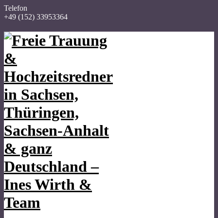
Telefon
+49 (152) 33953364