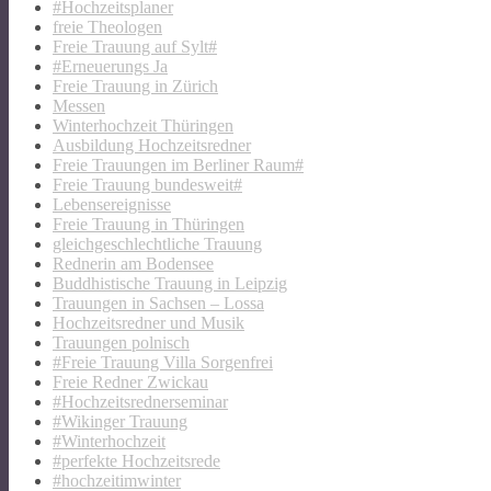
#Hochzeitsplaner
freie Theologen
Freie Trauung auf Sylt#
#Erneuerungs Ja
Freie Trauung in Zürich
Messen
Winterhochzeit Thüringen
Ausbildung Hochzeitsredner
Freie Trauungen im Berliner Raum#
Freie Trauung bundesweit#
Lebensereignisse
Freie Trauung in Thüringen
gleichgeschlechtliche Trauung
Rednerin am Bodensee
Buddhistische Trauung in Leipzig
Trauungen in Sachsen – Lossa
Hochzeitsredner und Musik
Trauungen polnisch
#Freie Trauung Villa Sorgenfrei
Freie Redner Zwickau
#Hochzeitsrednerseminar
#Wikinger Trauung
#Winterhochzeit
#perfekte Hochzeitsrede
#hochzeitimwinter