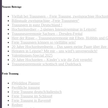
Neueste Beiträge
Vielfalt bei Trauungen – Freie Trauung, zweisprachige Hochze
Bilinguale zweisprachige „Freie Trauungen“
Trauungen in ganz Deutschland !
Hochzeitsredner – 2-tägiges Intensivseminar in Leipzig!
Trauungszeremonie Sachsen – Dresden-Freital
Herr der Ringe – Trauungszeremonie mit Elben, Hobbits und 
Freie Trauungen können so vielfältig sein!
20 Jahre Hochzeitsrednerin – Das sagen meine Paare über ihre 
Heiraten in Leipzig? Mit mir – uns wird’s unvergesslich!
Valentinstags-Special 2025
20 Jahre Hochzeiten – Kinder´s wie die Zeit vergeht!
Trauungszeremonie schottisch und Dudelsack
Freie Trauung
#Wedding Planner
#weltliche trauung
Freie Trauung deutsch/italienisch
Freie Trauung im Schloss#
Freie Trauung in Bayern#
Redner