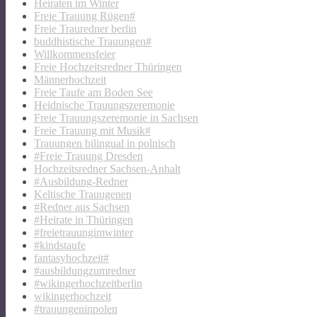
Heiraten im Winter
Freie Trauung Rügen#
Freie Trauredner berlin
buddhistische Trauungen#
Willkommensfeier
Freie Hochzeitsredner Thüringen
Männerhochzeit
Freie Taufe am Boden See
Heidnische Trauungszeremonie
Freie Trauungszeremonie in Sachsen
Freie Trauung mit Musik#
Trauungen bilingual in polnisch
#Freie Trauung Dresden
Hochzeitsredner Sachsen-Anhalt
#Ausbildung-Redner
Keltische Trauugenen
#Redner aus Sachsen
#Heirate in Thüringen
#freietrauungimwinter
#kindstaufe
fantasyhochzeit#
#ausbildungzumredner
#wikingerhochzeitberlin
wikingerhochzeit
#trauungeninpolen