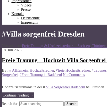
Impressionen
Videos
Presse
Kontakt
Datenschutz
Impressum
#Villa sorgenfrei Dresden
You are here:
Freie Trauung & Hochzeitsredner in Sachsen, Thüringe
18. Juli 2023
Freie Trauung – Hochzeit Villa Sorgenfre
By
iw
Allgemein
,
Hochzeitsredner
,
#freie Hochzeitsredner
,
#trauungs
Sorgenfrei
,
#Freie Trauung in Radebeul
No Comments
Hochzeitszeremonie in der #
Villa Sorgenfrei Radebeul
bei Dresden
Continue reading
→
Search for: