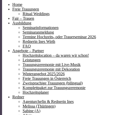
Home
Freie Trauungen
Ritual Weddings
Fair – Trauen
Ausbildung
Seminarinformationen
Seminaranmeldung
Termine Hochzeits- oder Trauerseminar 2026
Rednerin Ines Wirth
FAQ
Angebote – Partner
Hochzeitslocation – da waren wir schon!
Leistungen
Trauungszeremonie mit Live-Musik
Trauungszeremonie mit Dekoration
Winterangebot 2025/2026
Freie Trauungen in Österreich
Zweisprachige Trauungen (bilingual)
Komplettpaket zur Trauungszeremonie
Hochzeitsplaner
Redner
Agenturchefin & Rednerin Ines
Melissa (Thüringen)
Sabine (A)