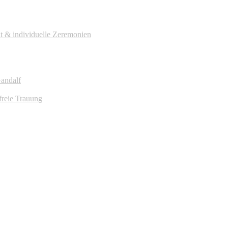
it & individuelle Zeremonien
Gandalf
freie Trauung