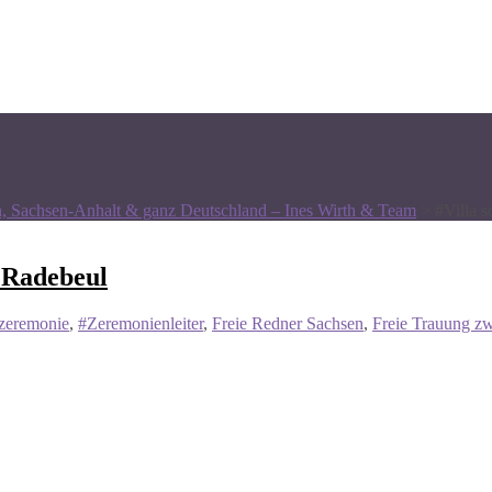
n, Sachsen-Anhalt & ganz Deutschland – Ines Wirth & Team
>
#Villa s
i Radebeul
zeremonie
,
#Zeremonienleiter
,
Freie Redner Sachsen
,
Freie Trauung zw