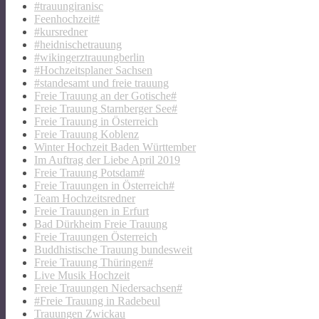
#trauungiranisc
Feenhochzeit#
#kursredner
#heidnischetrauung
#wikingerztrauungberlin
#Hochzeitsplaner Sachsen
#standesamt und freie trauung
Freie Trauung an der Gotische#
Freie Trauung Starnberger See#
Freie Trauung in Österreich
Freie Trauung Koblenz
Winter Hochzeit Baden Württember
Im Auftrag der Liebe April 2019
Freie Trauung Potsdam#
Freie Trauungen in Österreich#
Team Hochzeitsredner
Freie Trauungen in Erfurt
Bad Dürkheim Freie Trauung
Freie Trauungen Österreich
Buddhistische Trauung bundesweit
Freie Trauung Thüringen#
Live Musik Hochzeit
Freie Trauungen Niedersachsen#
#Freie Trauung in Radebeul
Trauungen Zwickau