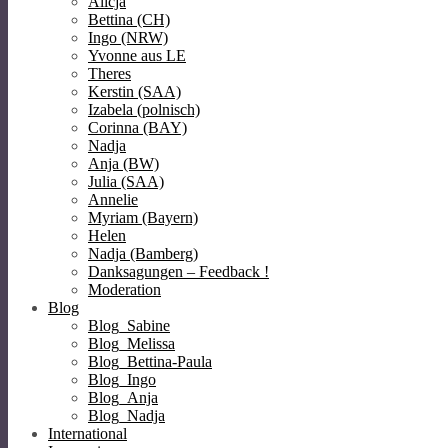
Alicja
Bettina (CH)
Ingo (NRW)
Yvonne aus LE
Theres
Kerstin (SAA)
Izabela (polnisch)
Corinna (BAY)
Nadja
Anja (BW)
Julia (SAA)
Annelie
Myriam (Bayern)
Helen
Nadja (Bamberg)
Danksagungen – Feedback !
Moderation
Blog
Blog_Sabine
Blog_Melissa
Blog_Bettina-Paula
Blog_Ingo
Blog_Anja
Blog_Nadja
International