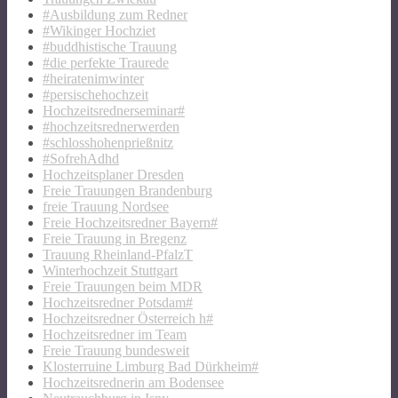
#Ausbildung zum Redner
#Wikinger Hochziet
#buddhistische Trauung
#die perfekte Traurede
#heiratenimwinter
#persischehochzeit
Hochzeitsrednerseminar#
#hochzeitsrednerwerden
#schlosshohenprießnitz
#SofrehAdhd
Hochzeitsplaner Dresden
Freie Trauungen Brandenburg
freie Trauung Nordsee
Freie Hochzeitsredner Bayern#
Freie Trauung in Bregenz
Trauung Rheinland-PfalzT
Winterhochzeit Stuttgart
Freie Trauungen beim MDR
Hochzeitsredner Potsdam#
Hochzeitsredner Österreich h#
Hochzeitsredner im Team
Freie Trauung bundesweit
Klosterruine Limburg Bad Dürkheim#
Hochzeitsrednerin am Bodensee