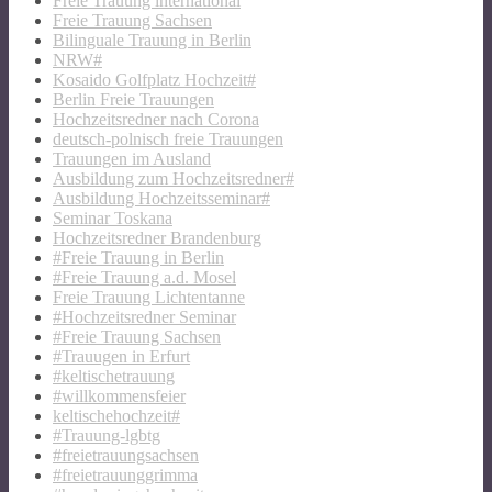
Freie Trauung international
Freie Trauung Sachsen
Bilinguale Trauung in Berlin
NRW#
Kosaido Golfplatz Hochzeit#
Berlin Freie Trauungen
Hochzeitsredner nach Corona
deutsch-polnisch freie Trauungen
Trauungen im Ausland
Ausbildung zum Hochzeitsredner#
Ausbildung Hochzeitsseminar#
Seminar Toskana
Hochzeitsredner Brandenburg
#Freie Trauung in Berlin
#Freie Trauung a.d. Mosel
Freie Trauung Lichtentanne
#Hochzeitsredner Seminar
#Freie Trauung Sachsen
#Trauugen in Erfurt
#keltischetrauung
#willkommensfeier
keltischehochzeit#
#Trauung-lgbtg
#freietrauungsachsen
#freietrauunggrimma