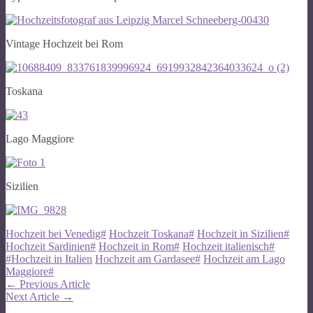
Vintage Hochzeit bei Rom
Toskana
Lago Maggiore
Sizilien
Hochzeit bei Venedig#
Hochzeit Toskana#
Hochzeit in Sizilien#
Hochzeit Sardinien#
Hochzeit in Rom#
Hochzeit italienisch#
#Hochzeit in Italien
Hochzeit am Gardasee#
Hochzeit am Lago
Maggiore#
Post
←
Previous Article
Next Article
→
navigation