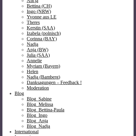
Alicja
Bettina (CH)
Ingo (NRW)
Yvonne aus LE
Theres
Kerstin (SAA)
Izabela (polnisch)
Corinna (BAY)
Nadja
Anja (BW)
Julia (SAA)
Annelie
Myriam (Bayern)
Helen
Nadja (Bamberg)
Danksagungen – Feedback !
Moderation
Blog
Blog_Sabine
Blog_Melissa
Blog_Bettina-Paula
Blog_Ingo
Blog_Anja
Blog_Nadja
International