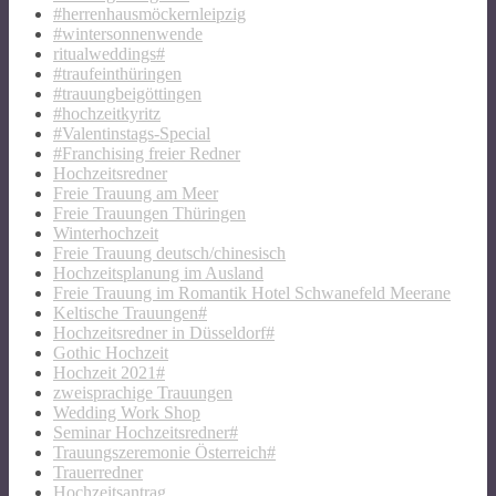
#herrenhausmöckernleipzig
#wintersonnenwende
ritualweddings#
#traufeinthüringen
#trauungbeigöttingen
#hochzeitkyritz
#Valentinstags-Special
#Franchising freier Redner
Hochzeitsredner
Freie Trauung am Meer
Freie Trauungen Thüringen
Winterhochzeit
Freie Trauung deutsch/chinesisch
Hochzeitsplanung im Ausland
Freie Trauung im Romantik Hotel Schwanefeld Meerane
Keltische Trauungen#
Hochzeitsredner in Düsseldorf#
Gothic Hochzeit
Hochzeit 2021#
zweisprachige Trauungen
Wedding Work Shop
Seminar Hochzeitsredner#
Trauungszeremonie Österreich#
Trauerredner
Hochzeitsantrag