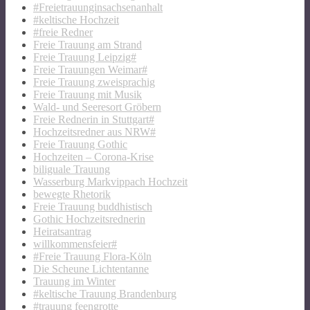
#Freietrauunginsachsenanhalt
#keltische Hochzeit
#freie Redner
Freie Trauung am Strand
Freie Trauung Leipzig#
Freie Trauungen Weimar#
Freie Trauung zweisprachig
Freie Trauung mit Musik
Wald- und Seeresort Gröbern
Freie Rednerin in Stuttgart#
Hochzeitsredner aus NRW#
Freie Trauung Gothic
Hochzeiten – Corona-Krise
biliguale Trauung
Wasserburg Markvippach Hochzeit
bewegte Rhetorik
Freie Trauung buddhistisch
Gothic Hochzeitsrednerin
Heiratsantrag
willkommensfeier#
#Freie Trauung Flora-Köln
Die Scheune Lichtentanne
Trauung im Winter
#keltische Trauung Brandenburg
#trauung feengrotte