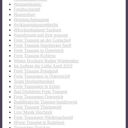
#trauungiranisc
Feenhochzeit#
#kursredner
#heidnischetrauung
#wikingerztrauungberlin
#Hochzeitsplaner Sachsen
#standesamt und freie trauung
Freie Trauung an der Gotische#
Freie Trauung Starnberger See#
Freie Trauung in Österreich
Freie Trauung Koblenz
Winter Hochzeit Baden Württember
Im Auftrag der Liebe April 2019
Freie Trauung Potsdam#
Freie Trauungen in Österreich#
Team Hochzeitsredner
Freie Trauungen in Erfurt
Bad Dürkheim Freie Trauung
Freie Trauungen Österreich
Buddhistische Trauung bundesweit
Freie Trauung Thüringen#
Live Musik Hochzeit
Freie Trauungen Niedersachsen#
#Freie Trauung in Radebeul
Trauungen Zwickau