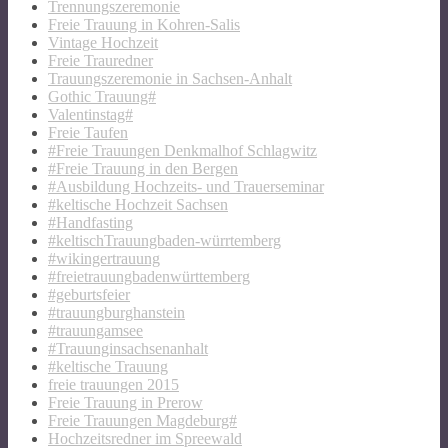
Trennungszeremonie
Freie Trauung in Kohren-Salis
Vintage Hochzeit
Freie Trauredner
Trauungszeremonie in Sachsen-Anhalt
Gothic Trauung#
Valentinstag#
Freie Taufen
#Freie Trauungen Denkmalhof Schlagwitz
#Freie Trauung in den Bergen
#Ausbildung Hochzeits- und Trauerseminar
#keltische Hochzeit Sachsen
#Handfasting
#keltischTrauungbaden-würrtemberg
#wikingertrauung
#freietrauungbadenwürttemberg
#geburtsfeier
#trauungburghanstein
#trauungamsee
#Trauunginsachsenanhalt
#keltische Trauung
freie trauungen 2015
Freie Trauung in Prerow
Freie Trauungen Magdeburg#
Hochzeitsredner im Spreewald