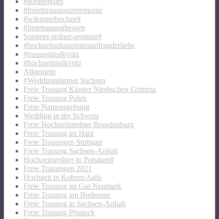
#Rednerkurs
#freietzrauungszeremonie
#wikingerhochzeit
#freietrauunghessen
Sommer-redner-seminar#
#hochzeitsplanerinimauftragderliebe
#trauunginslkyritz
#hochzeitinslkyritz
Allgemein
#Weddingplanner Sachsen
Freie Trauung Kloster Nimbschen Grimma
Freie Trauung Polen
Freie Namensgebung
Wedding in der Schweiz
Freie Hochzeitsredner Brandenburg
Freie Trauung im Harz
Freie Trauungen Stuttgart
Freie Trauung Sachsen-Anhalt
Hochzeitsredner in Potsdam#
Freie Trauungen 2021
Hochzeit in Kohren-Salis
Freie Trauung im Gut Neumark
Freie Trauung am Bodensee
Freie Trauung in Sachsen-Anhalt
Freie Trauung Pösneck