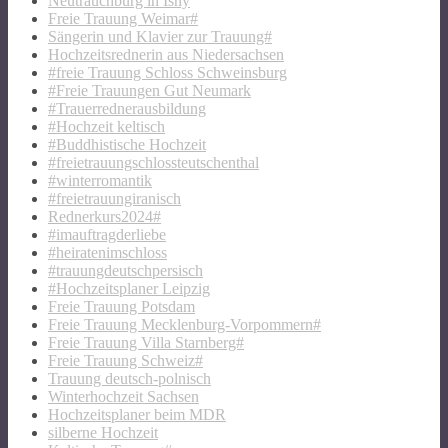
Neutrauchburg in Isny
Freie Trauung Weimar#
Sängerin und Klavier zur Trauung#
Hochzeitsrednerin aus Niedersachsen
#freie Trauung Schloss Schweinsburg
#Freie Trauungen Gut Neumark
#Trauerrednerausbildung
#Hochzeit keltisch
#Buddhistische Hochzeit
#freietrauungschlossteutschenthal
#winterromantik
#freietrauungiranisch
Rednerkurs2024#
#imauftragderliebe
#heiratenimschloss
#trauungdeutschpersisch
#Hochzeitsplaner Leipzig
Freie Trauung Potsdam
Freie Trauung Mecklenburg-Vorpommern#
Freie Trauung Villa Starnberg#
Freie Trauung Schweiz#
Trauung deutsch-polnisch
Winterhochzeit Sachsen
Hochzeitsplaner beim MDR
silberne Hochzeit