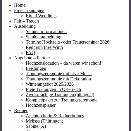
Home
Freie Trauungen
Ritual Weddings
Fair – Trauen
Ausbildung
Seminarinformationen
Seminaranmeldung
Termine Hochzeits- oder Trauerseminar 2026
Rednerin Ines Wirth
FAQ
Angebote – Partner
Hochzeitslocation – da waren wir schon!
Leistungen
Trauungszeremonie mit Live-Musik
Trauungszeremonie mit Dekoration
Winterangebot 2025/2026
Freie Trauungen in Österreich
Zweisprachige Trauungen (bilingual)
Komplettpaket zur Trauungszeremonie
Hochzeitsplaner
Redner
Agenturchefin & Rednerin Ines
Melissa (Thüringen)
Sabine (A)