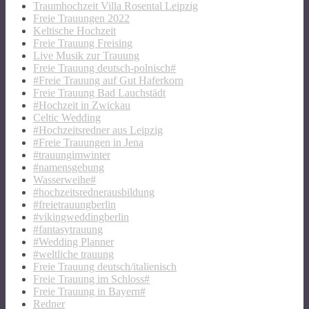
Traumhochzeit Villa Rosental Leipzig
Freie Trauungen 2022
Keltische Hochzeit
Freie Trauung Freising
Live Musik zur Trauung
Freie Trauung deutsch-polnisch#
#Freie Trauung auf Gut Haferkorn
Freie Trauung Bad Lauchstädt
#Hochzeit in Zwickau
Celtic Wedding
#Hochzeitsredner aus Leipzig
#Freie Trauungen in Jena
#trauungimwinter
#namensgebung
Wasserweihe#
#hochzeitsrednerausbildung
#freietrauungberlin
#vikingweddingberlin
#fantasytrauung
#Wedding Planner
#weltliche trauung
Freie Trauung deutsch/italienisch
Freie Trauung im Schloss#
Freie Trauung in Bayern#
Redner