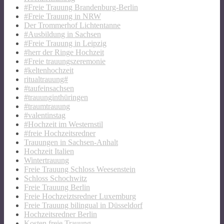
#Freie Trauung Brandenburg-Berlin
#Freie Trauung in NRW
Der Trommerhof Lichtentanne
#Ausbildung in Sachsen
#Freie Trauung in Leipzig
#herr der Ringe Hochzeit
#Freie trauungszeremonie
#keltenhochzeit
ritualtrauung#
#taufeinsachsen
#trauunginthüringen
#traumtrauung
#valentinstag
#Hochzeit im Westernstil
#freie Hochzeitsredner
Trauungen in Sachsen-Anhalt
Hochzeit Italien
Wintertrauung
Freie Trauung Schloss Weesenstein
Schloss Schochwitz
Freie Trauung Berlin
Freie Hochzeiztsredner Luxemburg
Freie Trauung bilingual in Düsseldorf
Hochzeitsredner Berlin
Kosten freie Trauung