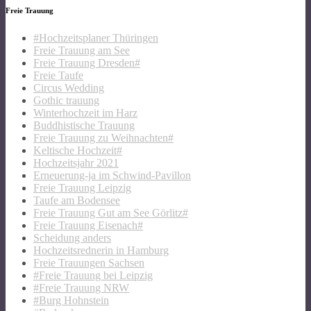
Freie Trauung
#Hochzeitsplaner Thüringen
Freie Trauung am See
Freie Trauung Dresden#
Freie Taufe
Circus Wedding
Gothic trauung
Winterhochzeit im Harz
Buddhistische Trauung
Freie Trauung zu Weihnachten#
Keltische Hochzeit#
Hochzeitsjahr 2021
Erneuerung-ja im Schwind-Pavillon
Freie Trauung Leipzig
Taufe am Bodensee
Freie Trauung Gut am See Görlitz#
Freie Trauung Eisenach#
Scheidung anders
Hochzeitsrednerin in Hamburg
Freie Trauungen Sachsen
#Freie Trauung bei Leipzig
#Freie Trauung NRW
#Burg Hohnstein