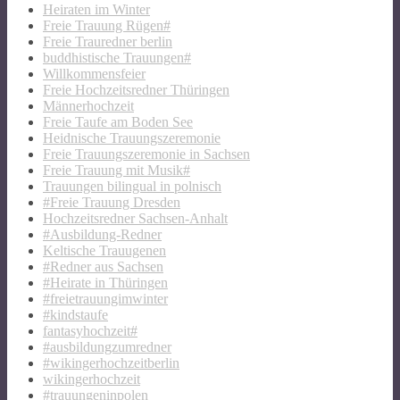
Heiraten im Winter
Freie Trauung Rügen#
Freie Trauredner berlin
buddhistische Trauungen#
Willkommensfeier
Freie Hochzeitsredner Thüringen
Männerhochzeit
Freie Taufe am Boden See
Heidnische Trauungszeremonie
Freie Trauungszeremonie in Sachsen
Freie Trauung mit Musik#
Trauungen bilingual in polnisch
#Freie Trauung Dresden
Hochzeitsredner Sachsen-Anhalt
#Ausbildung-Redner
Keltische Trauugenen
#Redner aus Sachsen
#Heirate in Thüringen
#freietrauungimwinter
#kindstaufe
fantasyhochzeit#
#ausbildungzumredner
#wikingerhochzeitberlin
wikingerhochzeit
#trauungeninpolen