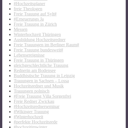
#Hochzeitsplaner
freie Theologen
Freie Trauung auf Sylt#
#Erneuerungs Ja
Freie Trauung in Zürich
Messen
Winterhochzeit Thüringen
Ausbildung Hochzeitsredner
Freie Trauungen im Berliner Raum#
Freie Trauung bundesweit#
Lebensereignisse
Freie Trauung in Thüringen
gleichgeschlechtliche Trauung
Rednerin am Bodensee
Buddhistische Trauung in Leipzig
Trauungen in Sachsen – Lossa
Hochzeitsredner und Musik
Trauungen polnisch
#Freie Trauung Villa Sorgenfrei
Freie Redner Zwickau
#Hochzeitsrednerseminar
#Wikinger Trauung
#Winterhochzeit
#perfekte Hochzeitsrede
#hochzeitimwinter