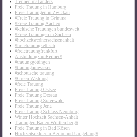
Trennen mal anders
Freie Trauung in Hamburg
Freie Trauungen in Zwickau
#Freie Trauung in Grimma
#Freie Trauung Aachen
#keltische Trauungen bundesweit
#Freie Trauungen in Sachsen
#hochzeitsrednersachsenanhalt
#freietrauungkeltisch
#freietrauungfrankfurt
AusbildungzumRedner#
#trauunggöttingen
#trauungamwasser
#schottische trauung
#Green Wedding
#freie Trauung
Freie Trauung Ostsee
Freie Trauung Dessau
Freie Trauung Spreewald
Freie Trauung Jena
Freie Trauung Schloss Neunburg
Winter Hochzeit Sachsen-Anhalt
Trauungen Baden Württemberg#
Freie Trauung in Bad Kösen
Hochzeitsredner in Berlin und Umgebung#