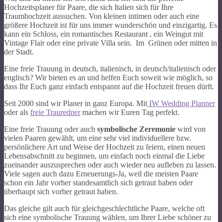
Hochzeitsplaner für Paare, die sich Italien sich für Ihre
Traumhochzeit aussuchen. Von kleinen intimen oder auch eine
größere Hochzeit ist für uns immer wunderschön und einzigartig. Es
kann ein Schloss, ein romantisches Restaurant , ein Weingut mit
Vintage Flair oder eine private Villa sein. Im Grünen oder mitten in
der Stadt.
Eine freie Trauung in deutsch, italienisch, in deutsch/italienisch oder
englisch? Wir bieten es an und helfen Euch soweit wie möglich, so
dass Ihr Euch ganz einfach entspannt auf die Hochzeit freuen dürft.
Seit 2000 sind wir Planer in ganz Europa. Mit
IW Wedding Planner
oder als
freie Trauredner
machen wir Euren Tag perfekt.
Eine freie Trauung oder auch
symbolische Zeremonie
wird von
vielen Paaren gewählt, um eine sehr viel individuellere bzw.
persönlichere Art und Weise der Hochzeit zu feiern, einen neuen
Lebensabschnitt zu beginnen, um einfach noch einmal die Liebe
zueinander auszusprechen oder auch wieder neu aufleben zu lassen.
Viele sagen auch dazu Erneuerungs-Ja, weil die meisten Paare
schon ein Jahr vorher standesamtlich sich getraut haben oder
überhaupt sich vorher getraut haben.
Das gleiche gilt auch für gleichgeschlechtliche Paare, welche oft
sich eine symbolische Trauung wählen, um Ihrer Liebe schöner zu