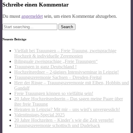
Schreibe einen Kommentar
Du musst
angemeldet
sein, um einen Kommentar abzugeben.
Search
for:
Neueste Beiträge
Vielfalt bei Trauungen – Freie Trauung, zweisprachige
Hochzeit & individuelle Zeremonien
Bilinguale zweisprachige „Freie Trauungen“
Trauungen in ganz Deutschland !
Hochzeitsredner – 2-tägiges Intensivseminar in Leipzig!
Trauungszeremonie Sachsen – Dresden-Freital
Herr der Ringe – Trauungszeremonie mit Elben, Hobbits und
Gandalf
Freie Trauungen können so vielfältig sein!
20 Jahre Hochzeitsrednerin – Das sagen meine Paare über
ihre freie Trauung
Heiraten in Leipzig? Mit mir – uns wird’s unvergesslich!
Valentinstags-Special 2025
20 Jahre Hochzeiten – Kinder´s wie die Zeit vergeht!
Trauungszeremonie schottisch und Dudelsack