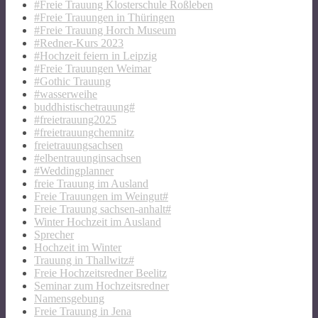
#Freie Trauung Klosterschule Roßleben
#Freie Trauungen in Thüringen
#Freie Trauung Horch Museum
#Redner-Kurs 2023
#Hochzeit feiern in Leipzig
#Freie Trauungen Weimar
#Gothic Trauung
#wasserweihe
buddhistischetrauung#
#freietrauung2025
#freietrauungchemnitz
freietrauungsachsen
#elbentrauunginsachsen
#Weddingplanner
freie Trauung im Ausland
Freie Trauungen im Weingut#
Freie Trauung sachsen-anhalt#
Winter Hochzeit im Ausland
Sprecher
Hochzeit im Winter
Trauung in Thallwitz#
Freie Hochzeitsredner Beelitz
Seminar zum Hochzeitsredner
Namensgebung
Freie Trauung in Jena