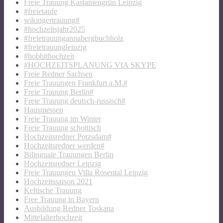
Freie Trauung Kastaniengrün Leipzig
#freietaufe
wikingertrauung#
#hochzeitsjahr2025
#freietrauungannabergbuchholz
#freietrauungleipzig
#hobbithochzeit
#HOCHZEITSPLANUNG VIA SKYPE
Freie Redner Sachsen
Freie Trauungen Frankfurt a.M.#
Freie Trauung Berlin#
Freie Trauung deutsch-russisch#
Hausmessen
Freie Trauung im Winter
Freie Trauung schottisch
Hochzeitsredner Potzsdam#
Hochzeitsredner werden#
Bilinguale Trauungen Berlin
Hochzeitsredner Leipzig
Freie Trauungen Villa Rosental Leipzig
Hochzeitssaison 2021
Keltische Trauung
Free Trauung in Bayern
Ausbildung Redner Toskana
Mittelalterhochzeit