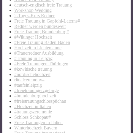
deutsch-englisch freie Trauung
Workshop Wedding
2-Tages-Kurs Redner
Freie Trauung in Gapfohl-Laterns#
Redner werden bundesweit
Freie Trauung Brandenburg#
#Wikinger Hochzeit
#Freie Trauung Baden-Baden
Hochzeit in Lichtentanne
#Trauerredner Ausbildung
#Trauung in Leipzig
#Freie Trauungen Thüringen
#kewltische trauung
#nordischehochzeit
ritualceremony#
#taufeinleipzig
#freietrauungerzgebirge
#brandenburghochzeit
#freietrauungschlosspüchau
#Hochzeit in Italien
#trauungszeremonie
Schloss Schkopau#
Freie Trauungen in Italien
Winterhochzeit Bayern