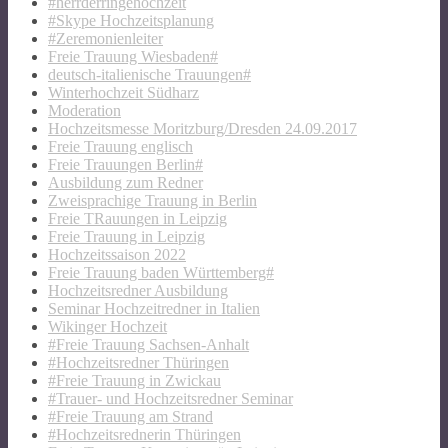
#herrderringehochzeit
#Skype Hochzeitsplanung
#Zeremonienleiter
Freie Trauung Wiesbaden#
deutsch-italienische Trauungen#
Winterhochzeit Südharz
Moderation
Hochzeitsmesse Moritzburg/Dresden 24.09.2017
Freie Trauung englisch
Freie Trauungen Berlin#
Ausbildung zum Redner
Zweisprachige Trauung in Berlin
Freie TRauungen in Leipzig
Freie Trauung in Leipzig
Hochzeitssaison 2022
Freie Trauung baden Württemberg#
Hochzeitsredner Ausbildung
Seminar Hochzeitredner in Italien
Wikinger Hochzeit
#Freie Trauung Sachsen-Anhalt
#Hochzeitsredner Thüringen
#Freie Trauung in Zwickau
#Trauer- und Hochzeitsredner Seminar
#Freie Trauung am Strand
#Hochzeitsrednerin Thüringen