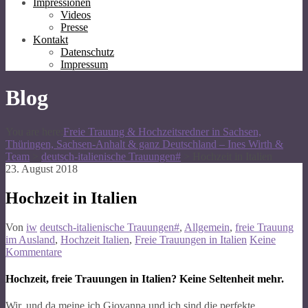
Impressionen
Videos
Presse
Kontakt
Datenschutz
Impressum
Blog
You are here:
Freie Trauung & Hochzeitsredner in Sachsen,
Thüringen, Sachsen-Anhalt & ganz Deutschland – Ines Wirth &
Team
>
deutsch-italienische Trauungen#
>
Hochzeit in Italien
23. August 2018
Hochzeit in Italien
Von
iw
deutsch-italienische Trauungen#
,
Allgemein
,
freie Trauung
im Ausland
,
Hochzeit Italien
,
Freie Trauungen in Italien
Keine
Kommentare
Hochzeit, freie Trauungen in Italien? Keine Seltenheit mehr.
Wir, und da meine ich Giovanna und ich sind die perfekte