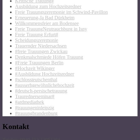
Keltische Trauung#
Ausbildung zum Hochzeitsredner
Freie Trauungszeremonie im Schwind-Pavillon
Erneuerung-Ja Bad Dürkheim
Willkommensfeier am Bodensee
Freie TrauungNeutrauchburg in Isny
Freie Trauung Erfurt#
Scheidungszeremonie
Trauernder Niedersachsen
#freie Trauungen Zwickau
Denkmalschmiede Höfen Trauung
#Freie Trauungen Berlin
#Hochzeit Wikinger
#Ausbildung Hochzeitsredner
#schlossteutschenthal
#ausserhgewöhnlichehochzeit
#deutsch-persischetrauung
Traurednerseminar#
#ardmediathek
#trauungeninleipzig
#trauungbrandenburg
Kontakt
Telefon: 0049 152 33953364