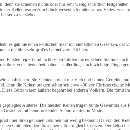
n, denn sie scheinen nichts oder nur sehr wenig schriftlich festgehalte
e der Kelten waren zum Glück wesentlich mitteilsamer. Vieles, was ma
besser zu verstehen.
denn es gab nie einen keltischen Staat mit einheitlichen Gesetzen, der
en, die über sehr großes Gebiet verteilt lebten.
en Fürsten regiert und nicht selten führten die einzelnen Stämme auch 
Trotz ihrer Verschiedenheit hatten sie allerdings auch wichtige Dinge g
 Wirtschaftsleben. Sie züchteten nicht nur Vieh und bauten Getreide u
eld, denn die Kelten prägten schon seit etwa 400 vor Christus eigene 
n. Diese Güter waren äußerst begehrt bei anderen Völkern. Die römisch
in gepflegtes Äußeres. Die meisten Kelten trugen bunte Gewänder aus 
erte Gesichter mit beindruckenden Schnurrbärten in Mode.
ngs ist über ihren genauen Glauben nur wenig bekannt. Da von den Kelt
tischen Gottheiten den römischen Göttern gleichzusetzen. Der keltisc