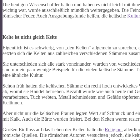
Die heutigen Wissenschaftler hatten und haben es nicht leicht mit ihne
wichtig war, wurde ausschließlich mündlich weitergegeben. Die Feind
römischer Feder. Auch Ausgrabungsfunde helfen, die keltische
Kultur
Kelte ist nicht gleich Kelte
Eigentlich ist es schwierig, von „den Kelten“ allgemein zu sprechen, 
setzten sich die Kelten aus zahlreichen verschiedenen Stämmen zusamm
Sie unterschieden sich alle stark voneinander, wurden von verschieden
sind nur ein paar wenige Beispiele für die vielen keltische Stämme. 
eine ähnliche Kultur.
Schon früh hatten die keltischen Stämme ein recht hoch entwickeltes
ab, womit sie Handel betrieben. Bezahlt wurde wie auch heute mit G
verarbeiteten, Tuch webten, Metall schmiedeten und Gefäße töpferte
Keltinnen.
Aber nicht nur die keltischen Frauen legten Wert auf Schmuck und e
mit Kalk. Auch die Bärte wurden frisiert. Bei den Kelten waren rasi
Großen Einfluss auf das Leben der Kelten hatte die
Religion
, allerdi
römische Quellen. Die römischen Autoren versuchten jedoch, die kel