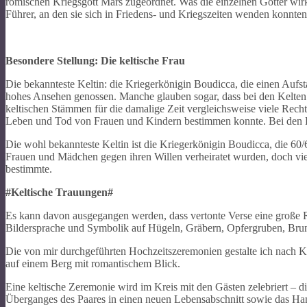
römischen Kriegsgott Mars zugeordnet. Was die einzelnen Götter wirkl
Führer, an den sie sich in Friedens- und Kriegszeiten wenden konnten
Besondere Stellung: Die keltische Frau
Die bekannteste Keltin: die Kriegerkönigin Boudicca, die einen Aufsta
hohes Ansehen genossen. Manche glauben sogar, dass bei den Kelten f
keltischen Stämmen für die damalige Zeit vergleichsweise viele Rechte
Leben und Tod von Frauen und Kindern bestimmen konnte. Bei den Ke
Die wohl bekannteste Keltin ist die Kriegerkönigin Boudicca, die 60
Frauen und Mädchen gegen ihren Willen verheiratet wurden, doch vie
bestimmte.
#Keltische Trauungen#
Es kann davon ausgegangen werden, dass vertonte Verse eine große R
Bildersprache und Symbolik auf Hügeln, Gräbern, Opfergruben, Brunn
Die von mir durchgeführten Hochzeitszeremonien gestalte ich nach K
auf einem Berg mit romantischem Blick.
Eine keltische Zeremonie wird im Kreis mit den Gästen zelebriert – d
Überganges des Paares in einen neuen Lebensabschnitt sowie das Han