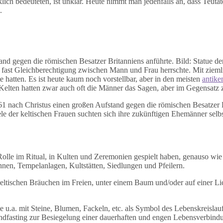
ich bedeuteten, ist unklar. Heute nimmt man jedenfalls an, dass Teutat
.
nd gegen die römischen Besatzer Britanniens anführte. Bild: Statue der
ast Gleichberechtigung zwischen Mann und Frau herrschte. Mit ziemlic
 hatten. Es ist heute kaum noch vorstellbar, aber in den meisten
antike
lten hatten zwar auch oft die Männer das Sagen, aber im Gegensatz zu
/61 nach Christus einen großen Aufstand gegen die römischen Besatzer 
le der keltischen Frauen suchten sich ihre zukünftigen Ehemänner sel
olle im Ritual, in Kulten und Zeremonien gespielt haben, genauso wie
en, Tempelanlagen, Kultstätten, Siedlungen und Pfeilern.
eltischen Bräuchen im Freien, unter einem Baum und/oder auf einer Li
ie u.a. mit Steine, Blumen, Fackeln, etc. als Symbol des Lebenskreisl
dfasting zur Besiegelung einer dauerhaften und engen Lebensverbindu