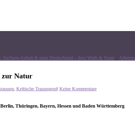
n, Sachsen-Anhalt & ganz Deutschland – Ines Wirth & Team
>
Allgeme
e zur Natur
trauung
,
Keltische Trauungen#
Keine Kommentare
, Berlin, Thüringen, Bayern, Hessen und Baden Württemberg