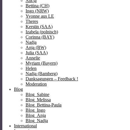
Alicja
Bettina (CH)
Ingo (NRW)
Yvonne aus LE
Theres
Kerstin (SAA)
Izabela (polnisch)
Corinna (BAY)
Nadja
Anja (BW)
Julia (SAA)
Annelie
Myriam (Bayern)
Helen
Nadja (Bamberg)
Danksagungen – Feedback !
Moderation
Blog
Blog_Sabine
Blog_Melissa
Blog_Bettina-Paula
Blog_Ingo
Blog_Anja
Blog_Nadja
International