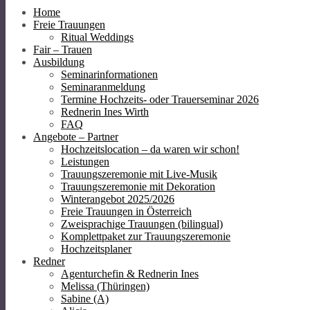
Home
Freie Trauungen
Ritual Weddings
Fair – Trauen
Ausbildung
Seminarinformationen
Seminaranmeldung
Termine Hochzeits- oder Trauerseminar 2026
Rednerin Ines Wirth
FAQ
Angebote – Partner
Hochzeitslocation – da waren wir schon!
Leistungen
Trauungszeremonie mit Live-Musik
Trauungszeremonie mit Dekoration
Winterangebot 2025/2026
Freie Trauungen in Österreich
Zweisprachige Trauungen (bilingual)
Komplettpaket zur Trauungszeremonie
Hochzeitsplaner
Redner
Agenturchefin & Rednerin Ines
Melissa (Thüringen)
Sabine (A)