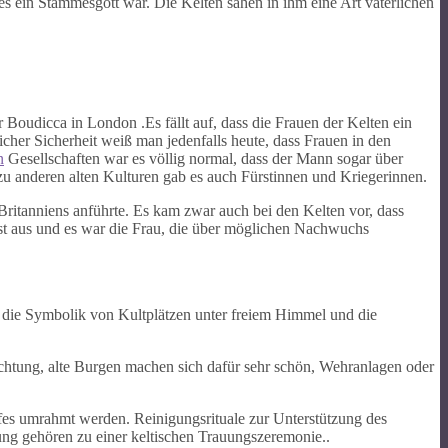
es ein Stammesgott war. Die Kelten sahen in ihm eine Art väterlichen
 Boudicca in London .Es fällt auf, dass die Frauen der Kelten ein
her Sicherheit weiß man jedenfalls heute, dass Frauen in den
n
Gesellschaften war es völlig normal, dass der Mann sogar über
 anderen alten Kulturen gab es auch Fürstinnen und Kriegerinnen.
Britanniens anführte. Es kam zwar auch bei den Kelten vor, dass
bst aus und es war die Frau, die über möglichen Nachwuchs
 die Symbolik von Kultplätzen unter freiem Himmel und die
chtung, alte Burgen machen sich dafür sehr schön, Wehranlagen oder
aufes umrahmt werden. Reinigungsrituale zur Unterstützung des
ng gehören zu einer keltischen Trauungszeremonie..