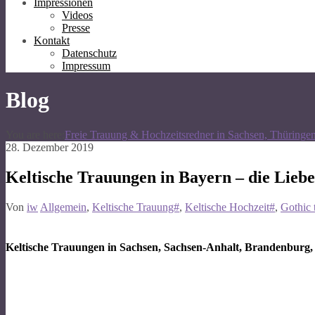
Impressionen
Videos
Presse
Kontakt
Datenschutz
Impressum
Blog
You are here:
Freie Trauung & Hochzeitsredner in Sachsen, Thüringe
28. Dezember 2019
Keltische Trauungen in Bayern – die Lieb
Von
iw
Allgemein
,
Keltische Trauung#
,
Keltische Hochzeit#
,
Gothic 
Keltische Trauungen in Sachsen, Sachsen-Anhalt, Brandenburg