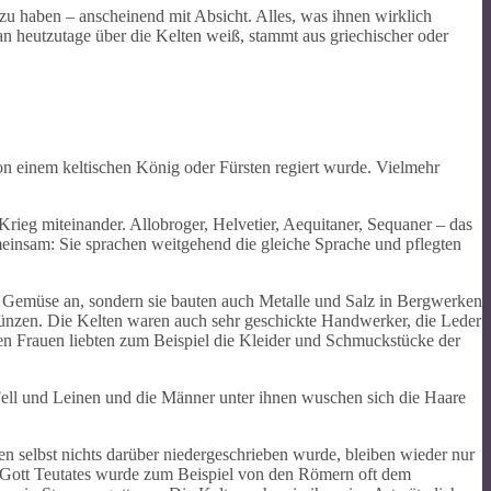
n zu haben – anscheinend mit Absicht. Alles, was ihnen wirklich
n heutzutage über die Kelten weiß, stammt aus griechischer oder
 von einem keltischen König oder Fürsten regiert wurde. Vielmehr
Krieg miteinander. Allobroger, Helvetier, Aequitaner, Sequaner – das
emeinsam: Sie sprachen weitgehend die gleiche Sprache und pflegten
nd Gemüse an, sondern sie bauten auch Metalle und Salz in Bergwerken
Münzen. Die Kelten waren auch sehr geschickte Handwerker, die Leder
en Frauen liebten zum Beispiel die Kleider und Schmuckstücke der
Fell und Leinen und die Männer unter ihnen wuschen sich die Haare
en selbst nichts darüber niedergeschrieben wurde, bleiben wieder nur
he Gott Teutates wurde zum Beispiel von den Römern oft dem