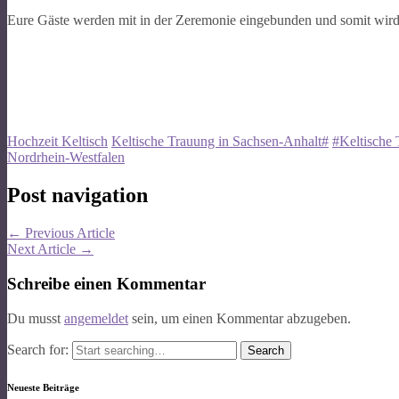
Eure Gäste werden mit in der Zeremonie eingebunden und somit wird d
Hochzeit Keltisch
Keltische Trauung in Sachsen-Anhalt#
#Keltische
Nordrhein-Westfalen
Post navigation
←
Previous Article
Next Article
→
Schreibe einen Kommentar
Du musst
angemeldet
sein, um einen Kommentar abzugeben.
Search for:
Neueste Beiträge