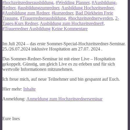
#hochzeitsrednerausbildung
,
#Wedding Planner
,
#Ausbildung-
Redner
,
#ausbildungzumredner
,
Ausbildung Hochzeitsredner
,
#Ausbildung zum Redner
,
#kursredner
,
Bad Dürkheim Freie
Trauung
,
#Trauerrednerausbildung
,
#hochzeitsrednerwerden
,
2-
Tages-Kurs Redner
,
Ausbildung zum Hochzeitsredner#
,
#Trauerredner Ausbildung
Keine Kommentare
Im Juli 2024 – das erste Sommer-Special-Hochzeitsredner-Seminar.
25./26.07.2024 inklusive Hospitation am 27.07. 2024 .
Das Sommer-Redner-Seminar ist mit einer Live – Hospitation
gekoppelt. Günstig, um gleich Live es zu erleben und für sich
wertvolle Informationen mitzunehmen.
Ich freue mich, auf neue Teilnehmer und bin gespannt auf Euch.
Hier mehr:
Inhalte
Anmeldung:
Anmeldung zum Hochzeitsrednerseminar
Eure Ines