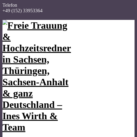
Telefon
+49 (152) 33953364