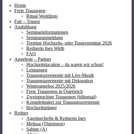
Home
Freie Trauungen
Ritual Weddings
Fair – Trauen
Ausbildung
Seminarinformationen
Seminaranmeldung
Termine Hochzeits- oder Trauerseminar 2026
Rednerin Ines Wirth
FAQ
Angebote – Partner
Hochzeitslocation – da waren wir schon!
Leistungen
Trauungszeremonie mit Live-Musik
Trauungszeremonie mit Dekoration
Winterangebot 2025/2026
Freie Trauungen in Österreich
Zweisprachige Trauungen (bilingual)
Komplettpaket zur Trauungszeremonie
Hochzeitsplaner
Redner
Agenturchefin & Rednerin Ines
Melissa (Thüringen)
Sabine (A)